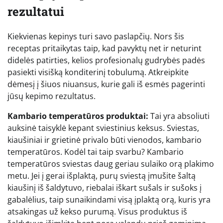
rezultatui
Kiekvienas kepinys turi savo paslapčių. Nors šis
receptas pritaikytas taip, kad pavyktų net ir neturint
didelės patirties, kelios profesionalų gudrybės padės
pasiekti visišką konditerinį tobulumą. Atkreipkite
dėmesį į šiuos niuansus, kurie gali iš esmės pagerinti
jūsų kepimo rezultatus.
Kambario temperatūros produktai:
Tai yra absoliuti
auksinė taisyklė kepant sviestinius keksus. Sviestas,
kiaušiniai ir grietinė privalo būti vienodos, kambario
temperatūros. Kodėl tai taip svarbu? Kambario
temperatūros sviestas daug geriau sulaiko orą plakimo
metu. Jei į gerai išplaktą, purų sviestą įmušite šaltą
kiaušinį iš šaldytuvo, riebalai iškart sušals ir sušoks į
gabalėlius, taip sunaikindami visą įplaktą orą, kuris yra
atsakingas už kekso purumą. Visus produktus iš