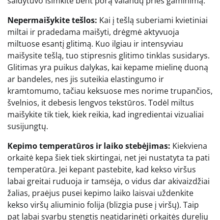
šaldytuvo išimkite bent porą valandų prieš gaminimą.
Nepermaišykite tešlos:
Kai į tešlą suberiami kvietiniai
miltai ir pradedama maišyti, drėgmė aktyvuoja
miltuose esantį glitimą. Kuo ilgiau ir intensyviau
maišysite tešlą, tuo stipresnis glitimo tinklas susidarys.
Glitimas yra puikus dalykas, kai kepame mielinę duoną
ar bandeles, nes jis suteikia elastingumo ir
kramtomumo, tačiau keksuose mes norime trupančios,
švelnios, it debesis lengvos tekstūros. Todėl miltus
maišykite tik tiek, kiek reikia, kad ingredientai vizualiai
susijungtų.
Kepimo temperatūros ir laiko stebėjimas:
Kiekviena
orkaitė kepa šiek tiek skirtingai, net jei nustatyta ta pati
temperatūra. Jei kepant pastebite, kad kekso viršus
labai greitai ruduoja ir tamsėja, o vidus dar akivaizdžiai
žalias, praėjus pusei kepimo laiko laisvai uždenkite
kekso viršų aliuminio folija (blizgia puse į viršų). Taip
pat labai svarbu stengtis neatidarinėti orkaitės durelių