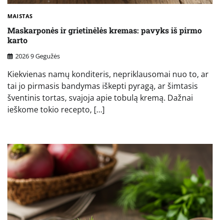
MAISTAS
Maskarponės ir grietinėlės kremas: pavyks iš pirmo
karto
2026 9 Gegužės
Kiekvienas namų konditeris, nepriklausomai nuo to, ar
tai jo pirmasis bandymas iškepti pyragą, ar šimtasis
šventinis tortas, svajoja apie tobulą kremą. Dažnai
ieškome tokio recepto, […]