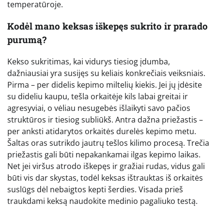
temperatūroje.
Kodėl mano keksas iškepęs sukrito ir prarado
purumą?
Kekso sukritimas, kai vidurys tiesiog įdumba,
dažniausiai yra susijęs su keliais konkrečiais veiksniais.
Pirma – per didelis kepimo miltelių kiekis. Jei jų įdėsite
su dideliu kaupu, tešla orkaitėje kils labai greitai ir
agresyviai, o vėliau nesugebės išlaikyti savo pačios
struktūros ir tiesiog subliūkš. Antra dažna priežastis –
per anksti atidarytos orkaitės durelės kepimo metu.
Šaltas oras sutrikdo jautrų tešlos kilimo procesą. Trečia
priežastis gali būti nepakankamai ilgas kepimo laikas.
Net jei viršus atrodo iškepęs ir gražiai rudas, vidus gali
būti vis dar skystas, todėl keksas ištrauktas iš orkaitės
suslūgs dėl nebaigtos kepti šerdies. Visada prieš
traukdami keksą naudokite medinio pagaliuko testą.