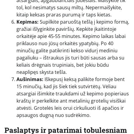
atsargiais, apgaubiančiais judesiais. Maišykite tik
tol, kol nesimatys sausų miltų. Nepermaišykite,
kitaip keksas praras purumą ir taps kietas.
Kepimas:
Supilkite paruoštą tešlą į kepimo formą,
gražiai išlyginkite paviršių. Kepkite įkaitintoje
orkaitėje apie 45-55 minutes. Kepimo laikas labai
priklauso nuo jūsų orkaitės ypatybių. Po 40
minučių galite patikrinti kekso vidurį mediniu
pagaliuku – ištraukus jis turi būti sausas arba su
keliais drėgnais trupiniais, bet jokiu būdu
neaplipęs skysta tešla.
Aušinimas:
Iškepusį keksą palikite formoje bent
15 minučių, kad jis šiek tiek sutvirtėtų. Vėliau
atsargiai išimkite traukdami už kepimo popieriaus
kraštų ir perkelkite ant metalinių grotelių visiškai
atvėsti. Grotelės leis orui cirkuliuoti iš apačios ir
apsaugos dugną nuo sudrėkimo.
Paslaptys ir patarimai tobulesniam