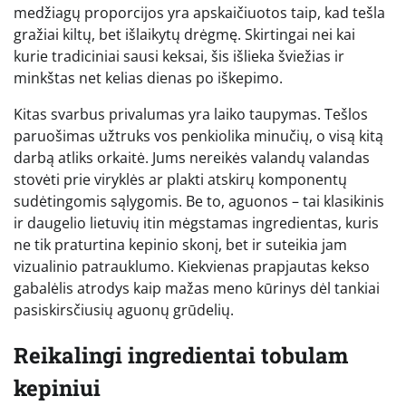
medžiagų proporcijos yra apskaičiuotos taip, kad tešla
gražiai kiltų, bet išlaikytų drėgmę. Skirtingai nei kai
kurie tradiciniai sausi keksai, šis išlieka šviežias ir
minkštas net kelias dienas po iškepimo.
Kitas svarbus privalumas yra laiko taupymas. Tešlos
paruošimas užtruks vos penkiolika minučių, o visą kitą
darbą atliks orkaitė. Jums nereikės valandų valandas
stovėti prie viryklės ar plakti atskirų komponentų
sudėtingomis sąlygomis. Be to, aguonos – tai klasikinis
ir daugelio lietuvių itin mėgstamas ingredientas, kuris
ne tik praturtina kepinio skonį, bet ir suteikia jam
vizualinio patrauklumo. Kiekvienas prapjautas kekso
gabalėlis atrodys kaip mažas meno kūrinys dėl tankiai
pasiskirsčiusių aguonų grūdelių.
Reikalingi ingredientai tobulam
kepiniui