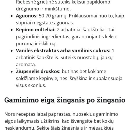
Riebesnė grietinė suteiks keksui papildomo
drėgnumo ir minkštumo.
Aguonos:
50-70 gramų. Priklausomai nuo to, kaip
stipriai mėgstate aguonas.
Kepimo milteliai:
2 arbatiniai šaukšteliai. Tai
pagrindinis ingredientas, garantuojantis kekso
purumą ir iškilimą.
Vanilės ekstraktas arba vanilinis cukrus:
1
arbatinis šaukštelis. Suteiks nuostabų, jaukų
aromatą.
Žiupsnelis druskos:
būtinas bet kokiame
saldžiame kepinyje, nes išryškina ir subalansuoja
visus skonius.
Gaminimo eiga žingsnis po žingsnio
Nors receptas labai paprastas, nuoseklus gaminimo
eigos laikymasis užtikrins, kad išvengsite bet kokių
nesklandumų. Sekite šiais žingsniais ir mėgaukitės