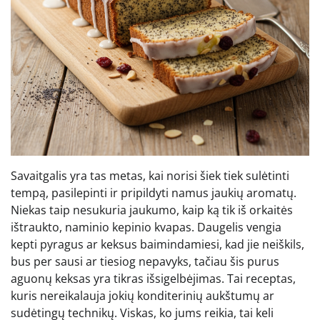
Savaitgalis yra tas metas, kai norisi šiek tiek sulėtinti
tempą, pasilepinti ir pripildyti namus jaukių aromatų.
Niekas taip nesukuria jaukumo, kaip ką tik iš orkaitės
ištraukto, naminio kepinio kvapas. Daugelis vengia
kepti pyragus ar keksus baimindamiesi, kad jie neiškils,
bus per sausi ar tiesiog nepavyks, tačiau šis purus
aguonų keksas yra tikras išsigelbėjimas. Tai receptas,
kuris nereikalauja jokių konditerinių aukštumų ar
sudėtingų technikų. Viskas, ko jums reikia, tai keli