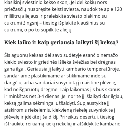
klasikinį sviestinio kekso skonį. Jei dėl kokių nors
priežasčių nuspręsite keisti sviestą, naudokite apie 120
mililitrų aliejaus ir praleiskite sviesto plakimo su
cukrumi žingsnį – tiesiog išplakite kiaušinius su
cukrumi, o po to supilkite aliejų.
Kiek laiko ir kaip geriausia laikyti šį keksą?
Šis aguonų keksas dėl savo sudėtyje esančio nemažo
kiekio sviesto ir grietinės išlieka šviežias bei drėgnas
gana ilgai. Geriausia jį laikyti kambario temperatūroje,
sandariame plastikiniame ar stikliniame inde su
dangčiu, arba sandariai suvyniotą į maistinę plėvelę,
kad neišgaruotų drėgmė. Taip laikomas jis bus skanus
ir minkštas net 3-4 dienas. Jei norite jį išlaikyti dar ilgiau,
keksą galima sėkmingai užšaldyti. Supjaustykite jį
atskiromis riekelėmis, kiekvieną riekelę suvyniokite į
plėvelę ir įdėkite į šaldiklį. Prireikus desertui, tiesiog
ištraukite reikiamą kiekį riekelių ir atšildykite kambario