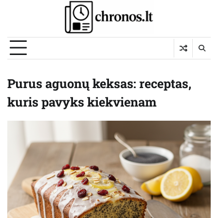
Skip
to
content
Purus aguonų keksas: receptas,
kuris pavyks kiekvienam