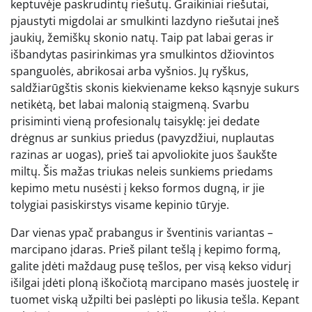
keptuvėje paskrudintų riešutų. Graikiniai riešutai,
pjaustyti migdolai ar smulkinti lazdyno riešutai įneš
jaukių, žemiškų skonio natų. Taip pat labai geras ir
išbandytas pasirinkimas yra smulkintos džiovintos
spanguolės, abrikosai arba vyšnios. Jų ryškus,
saldžiarūgštis skonis kiekviename kekso kąsnyje sukurs
netikėtą, bet labai malonią staigmeną. Svarbu
prisiminti vieną profesionalų taisyklę: jei dedate
drėgnus ar sunkius priedus (pavyzdžiui, nuplautas
razinas ar uogas), prieš tai apvoliokite juos šaukšte
miltų. Šis mažas triukas neleis sunkiems priedams
kepimo metu nusėsti į kekso formos dugną, ir jie
tolygiai pasiskirstys visame kepinio tūryje.
Dar vienas ypač prabangus ir šventinis variantas –
marcipano įdaras. Prieš pilant tešlą į kepimo formą,
galite įdėti maždaug pusę tešlos, per visą kekso vidurį
išilgai įdėti ploną iškočiotą marcipano masės juostelę ir
tuomet viską užpilti bei paslėpti po likusia tešla. Kepant