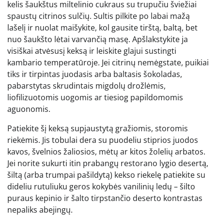
kelis šaukštus miltelinio cukraus su trupučiu šviežiai
spaustų citrinos sulčių. Sultis pilkite po labai mažą
lašelį ir nuolat maišykite, kol gausite tirštą, baltą, bet
nuo šaukšto lėtai varvančią masę. Apšlakstykite ja
visiškai atvėsusį keksą ir leiskite glajui sustingti
kambario temperatūroje. Jei citrinų nemėgstate, puikiai
tiks ir tirpintas juodasis arba baltasis šokoladas,
pabarstytas skrudintais migdolų drožlėmis,
liofilizuotomis uogomis ar tiesiog papildomomis
aguonomis.
Patiekite šį keksą supjaustytą gražiomis, storomis
riekėmis. Jis tobulai dera su puodeliu stiprios juodos
kavos, švelnios žaliosios, mėtų ar kitos žolelių arbatos.
Jei norite sukurti itin prabangų restorano lygio desertą,
šiltą (arba trumpai pašildytą) kekso riekelę patiekite su
dideliu rutuliuku geros kokybės vanilinių ledų – šilto
puraus kepinio ir šalto tirpstančio deserto kontrastas
nepaliks abejingų.