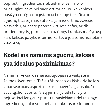
paprasti ingredientai, šiek tiek meilės ir noro
nudžiuginti save bei savo artimuosius. Šis kepinys
pasižymi drėgna, tirpstančia burnoje tekstūra, o
aguonų traškėjimas suteikia jam išskirtinio žavesio.
Nesvarbu, ar esate patyręs virtuvės šefas, ar tik
pradedantysis, pirmą kartą paėmęs į rankas maišytuvą
– šis keksas pavyks iš pirmo karto, o jo skonis nustebins
kiekvieną.
Kodėl šis naminis aguonų keksas
yra idealus pasirinkimas?
Naminiai keksai dažnai asocijuojasi su vaikyste ir
šeimos šventėmis. Tačiau šis receptas išsiskiria keliais
labai svarbiais aspektais, kurie paverčia jį absoliučiu
savaitgalio favoritu. Visų pirma, jo tekstūra yra
neįtikėtinai lengva ir puri. Tai pasiekiama dėl teisingo
ingredientų balanso – riebalų, cukraus ir kildinimo