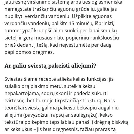
jautresnę virškinimo sistemą arba tiesiog asmeniškai
nemėgstate traškančių aguonų grūdelių, galite jas
nuplikyti verdančiu vandeniu. Užpilkite aguonas
verdančiu vandeniu, palikite 15 minučių išbrinkti,
tuomet ypač kruopščiai nusunkti per labai smulkų
sietelį ir gerai nusausinkite popieriniu rankšluosčiu
prieš dedant į tešlą, kad neįvestumėte per daug
papildomos drėgmės.
Ar galiu sviestą pakeisti aliejumi?
Sviestas šiame recepte atlieka kelias funkcijas: jis
sulaiko orą plakimo metu, suteikia keksui
nepakartojamą, sodrų skonį ir padeda sukurti
tvirtesnę, bet burnoje tirpstančią struktūrą. Nors
teoriškai sviestą galima pakeisti bekvapiu augaliniu
aliejumi (pavyzdžiui, rapsų ar saulėgrąžų), kekso
tekstūra po kepimo taps labiau panaši į drėgną biskvitą
ar keksiukus – jis bus drėgnesnis, tačiau praras tą