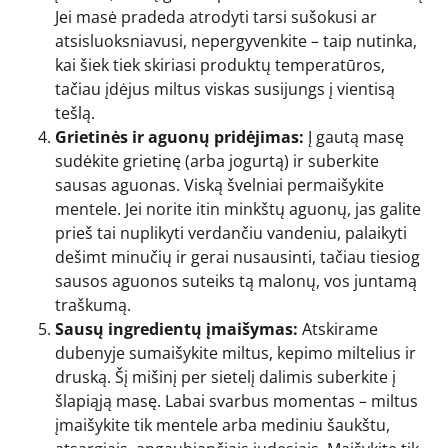
Jei masė pradeda atrodyti tarsi sušokusi ar
atsisluoksniavusi, nepergyvenkite – taip nutinka,
kai šiek tiek skiriasi produktų temperatūros,
tačiau įdėjus miltus viskas susijungs į vientisą
tešlą.
Grietinės ir aguonų pridėjimas:
Į gautą masę
sudėkite grietinę (arba jogurtą) ir suberkite
sausas aguonas. Viską švelniai permaišykite
mentele. Jei norite itin minkštų aguonų, jas galite
prieš tai nuplikyti verdančiu vandeniu, palaikyti
dešimt minučių ir gerai nusausinti, tačiau tiesiog
sausos aguonos suteiks tą malonų, vos juntamą
traškumą.
Sausų ingredientų įmaišymas:
Atskirame
dubenyje sumaišykite miltus, kepimo miltelius ir
druską. Šį mišinį per sietelį dalimis suberkite į
šlapiąją masę. Labai svarbus momentas – miltus
įmaišykite tik mentele arba mediniu šaukštu,