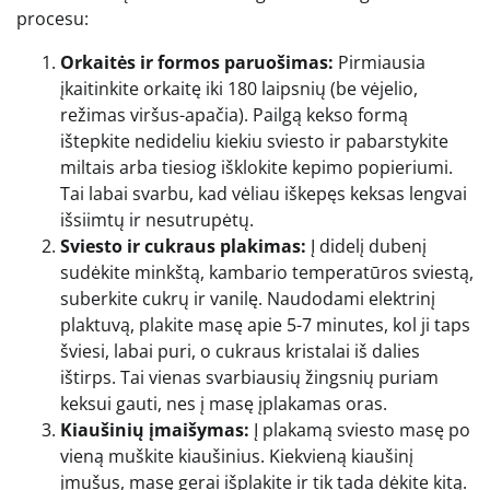
procesu:
Orkaitės ir formos paruošimas:
Pirmiausia
įkaitinkite orkaitę iki 180 laipsnių (be vėjelio,
režimas viršus-apačia). Pailgą kekso formą
ištepkite nedideliu kiekiu sviesto ir pabarstykite
miltais arba tiesiog išklokite kepimo popieriumi.
Tai labai svarbu, kad vėliau iškepęs keksas lengvai
išsiimtų ir nesutrupėtų.
Sviesto ir cukraus plakimas:
Į didelį dubenį
sudėkite minkštą, kambario temperatūros sviestą,
suberkite cukrų ir vanilę. Naudodami elektrinį
plaktuvą, plakite masę apie 5-7 minutes, kol ji taps
šviesi, labai puri, o cukraus kristalai iš dalies
ištirps. Tai vienas svarbiausių žingsnių puriam
keksui gauti, nes į masę įplakamas oras.
Kiaušinių įmaišymas:
Į plakamą sviesto masę po
vieną muškite kiaušinius. Kiekvieną kiaušinį
įmušus, masę gerai išplakite ir tik tada dėkite kitą.