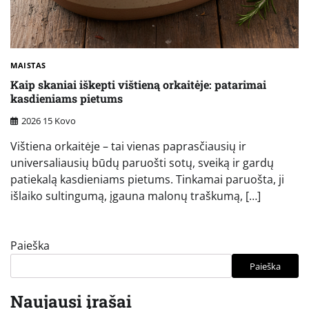
MAISTAS
Kaip skaniai iškepti vištieną orkaitėje: patarimai
kasdieniams pietums
2026 15 Kovo
Vištiena orkaitėje – tai vienas paprasčiausių ir
universaliausių būdų paruošti sotų, sveiką ir gardų
patiekalą kasdieniams pietums. Tinkamai paruošta, ji
išlaiko sultingumą, įgauna malonų traškumą, […]
Paieška
Paieška
Naujausi įrašai