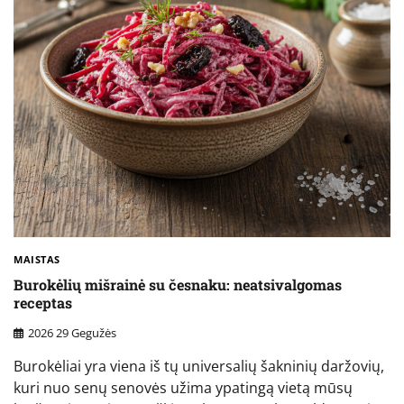
MAISTAS
Burokėlių mišrainė su česnaku: neatsivalgomas
receptas
2026 29 Gegužės
Burokėliai yra viena iš tų universalių šakninių daržovių,
kuri nuo senų senovės užima ypatingą vietą mūsų