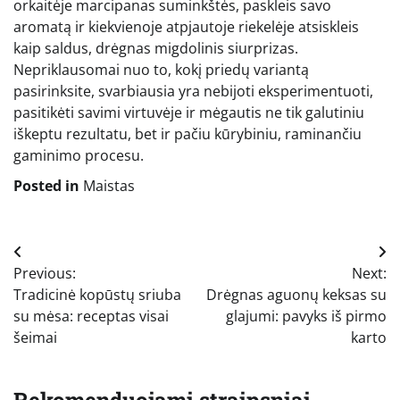
orkaitėje marcipanas suminkštės, paskleis savo
aromatą ir kiekvienoje atpjautoje riekelėje atsiskleis
kaip saldus, drėgnas migdolinis siurprizas.
Nepriklausomai nuo to, kokį priedų variantą
pasirinksite, svarbiausia yra nebijoti eksperimentuoti,
pasitikėti savimi virtuvėje ir mėgautis ne tik galutiniu
iškeptu rezultatu, bet ir pačiu kūrybiniu, raminančiu
gaminimo procesu.
Posted in
Maistas
Navigacija
Previous:
Next:
tarp
Tradicinė kopūstų sriuba
Drėgnas aguonų keksas su
įrašų
su mėsa: receptas visai
glajumi: pavyks iš pirmo
šeimai
karto