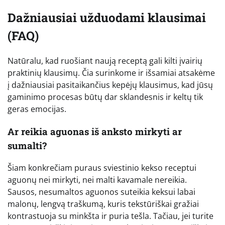
Dažniausiai užduodami klausimai
(FAQ)
Natūralu, kad ruošiant naują receptą gali kilti įvairių
praktinių klausimų. Čia surinkome ir išsamiai atsakėme
į dažniausiai pasitaikančius kepėjų klausimus, kad jūsų
gaminimo procesas būtų dar sklandesnis ir keltų tik
geras emocijas.
Ar reikia aguonas iš anksto mirkyti ar
sumalti?
Šiam konkrečiam puraus sviestinio kekso receptui
aguonų nei mirkyti, nei malti kavamale nereikia.
Sausos, nesumaltos aguonos suteikia keksui labai
malonų, lengvą traškumą, kuris tekstūriškai gražiai
kontrastuoja su minkšta ir puria tešla. Tačiau, jei turite