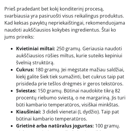
Prieš pradedant bet kokį konditerinį procesą,
svarbiausia yra pasiruošti visus reikalingus produktus.
Kad keksas pavyktų nepriekaištingai, rekomenduojama
naudoti aukščiausios kokybės ingredientus. Štai ko
jums prireiks:
Kvietiniai miltai:
250 gramų. Geriausia naudoti
aukščiausios rūšies miltus, kurie suteiks kepiniui
švelnią struktūrą.
Cukrus:
180 gramų. Jei mėgstate mažiau saldžiai,
kiekį galite šiek tiek sumažinti, bet cukrus taip pat
prisideda prie tešlos drėgmės ir geros tekstūros.
Sviestas:
150 gramų. Būtinai naudokite tikrą 82
procentų riebumo sviestą, o ne margariną. Jis turi
būti kambario temperatūros, visiškai minkštas.
Kiaušiniai:
3 dideli vienetai (L dydžio). Taip pat
būtinai kambario temperatūros.
Grietinė arba natūralus jogurtas:
100 gramų.