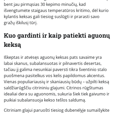
bent jau pirmąsias 30 kepimo minučių, kad
išvengtumėte staigaus temperatūros kritimo, dėl kurio
kylantis keksas gali tiesiog suslūgti ir prarasti savo
gražų iškilusį tūrį.
Kuo gardinti ir kaip patiekti aguonų
keksą
Iškeptas ir atvėsęs aguonų keksas pats savaime yra
labai skanus, subalansuotas ir pilnavertis desertas,
tačiau jį galima nesunkiai paversti tikra šventinio stalo
puošmena pasitelkus vos kelis papildomus akcentus.
Vienas populiariausių ir skaniausių būdų – užpilti keksą
saldžiarūgščiu citrininiu glajumi. Citrinos rūgštumas
idealiai dera su aguonomis, sukuria šiek tiek gaivumo ir
puikiai subalansuoja kekso tešlos saldumą.
Citriniam glajui paruošti tiesiog dubenėlyje sumaišykite