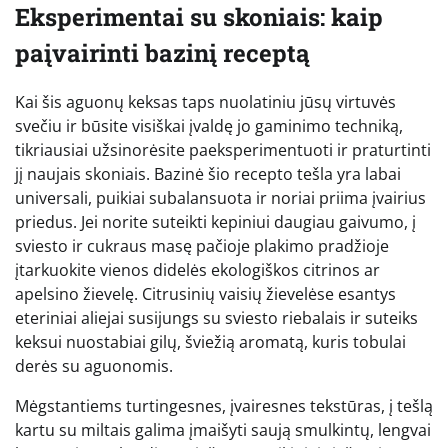
Eksperimentai su skoniais: kaip
paįvairinti bazinį receptą
Kai šis aguonų keksas taps nuolatiniu jūsų virtuvės
svečiu ir būsite visiškai įvaldę jo gaminimo techniką,
tikriausiai užsinorėsite paeksperimentuoti ir praturtinti
jį naujais skoniais. Bazinė šio recepto tešla yra labai
universali, puikiai subalansuota ir noriai priima įvairius
priedus. Jei norite suteikti kepiniui daugiau gaivumo, į
sviesto ir cukraus masę pačioje plakimo pradžioje
įtarkuokite vienos didelės ekologiškos citrinos ar
apelsino žievelę. Citrusinių vaisių žievelėse esantys
eteriniai aliejai susijungs su sviesto riebalais ir suteiks
keksui nuostabiai gilų, šviežią aromatą, kuris tobulai
derės su aguonomis.
Mėgstantiems turtingesnes, įvairesnes tekstūras, į tešlą
kartu su miltais galima įmaišyti saują smulkintų, lengvai