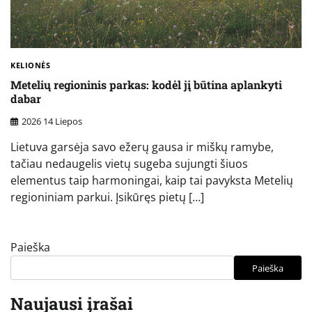
KELIONĖS
Metelių regioninis parkas: kodėl jį būtina aplankyti
dabar
2026 14 Liepos
Lietuva garsėja savo ežerų gausa ir miškų ramybe,
tačiau nedaugelis vietų sugeba sujungti šiuos
elementus taip harmoningai, kaip tai pavyksta Metelių
regioniniam parkui. Įsikūręs pietų […]
Paieška
Paieška
Naujausi įrašai