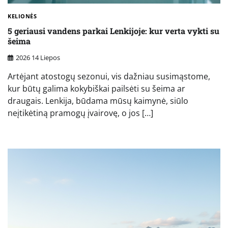
KELIONĖS
5 geriausi vandens parkai Lenkijoje: kur verta vykti su
šeima
2026 14 Liepos
Artėjant atostogų sezonui, vis dažniau susimąstome,
kur būtų galima kokybiškai pailsėti su šeima ar
draugais. Lenkija, būdama mūsų kaimynė, siūlo
neįtikėtiną pramogų įvairovę, o jos […]