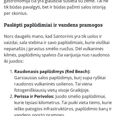
gastronomija čia yra glaudžiai susieta su žeme. Tai ne
tik būdas pavalgyti, bet ir būdas pažinti salos istoriją
per skonius.
Paslėpti paplūdimiai ir vandens pramogos
Nors daugelis mano, kad Santorinis yra tik uolos ir
vaizdai, sala stebina ir savo paplūdimiais, kurie visiškai
nepanašūs į įprastus smėlio ruožus. Dėl vulkaninės
kilmės, paplūdimių spalvos čia varijuoja nuo raudonos
iki juodos:
Raudonasis paplūdimys (Red Beach):
Garsiausias salos paplūdimys, kurį supa ryškiai
raudonos vulkaninės uolienos. Tai viena
fotogeniškiausių vietų visoje Graikijoje.
Perissa ir Perivolos:
Juodo smėlio paplūdimiai,
kurie tęsiasi kilometrus. Tai puiki vieta tiems, kurie
ieško patogios infrastruktūros, paplūdimio barų ir
vandens sporto pramogų.