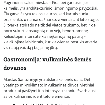
Pagrindinis salos miestas – Fira, bei garsusis Ijos
kaimelis, yra architektūrinio išmoningumo pavyzdžiai.
Čia gatvelės yra tokios siauros, kad kartais sunku
prasilenkti, o namai dažnai stovi vienas ant kito stogo.
Ši tvarka atsirado ne tik dėl vietos trūkumo, bet ir dėl
noro sukurti apsaugotą nuo vėjų bendruomenę.
Keliautojams tai suteikia neįkainojamą patirtį –
klaidžiojimą labirintais, kur kiekvienas posūkis atveria
vis naują vaizdą į begalinę jūrą.
Gastronomija: vulkaninės žemės
dovanos
Maistas Santorinyje yra atskira kelionės dalis. Dėl
ypatingo mikroklimato ir vulkaninės dirvos, vietiniai
produktai pasižymi itin intensyviu skoniu. Svarbiausi
salos kulinarinio identiteto elementai: