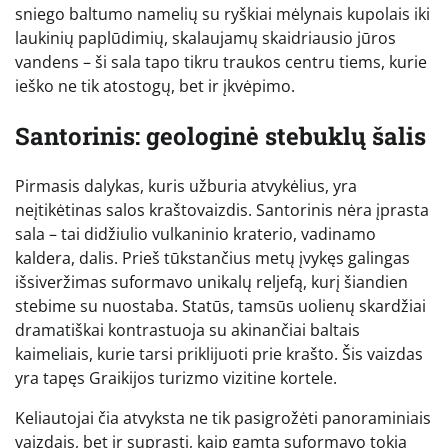
sniego baltumo namelių su ryškiai mėlynais kupolais iki
laukinių paplūdimių, skalaujamų skaidriausio jūros
vandens – ši sala tapo tikru traukos centru tiems, kurie
ieško ne tik atostogų, bet ir įkvėpimo.
Santorinis: geologinė stebuklų šalis
Pirmasis dalykas, kuris užburia atvykėlius, yra
neįtikėtinas salos kraštovaizdis. Santorinis nėra įprasta
sala – tai didžiulio vulkaninio kraterio, vadinamo
kaldera, dalis. Prieš tūkstančius metų įvykęs galingas
išsiveržimas suformavo unikalų reljefą, kurį šiandien
stebime su nuostaba. Statūs, tamsūs uolienų skardžiai
dramatiškai kontrastuoja su akinančiai baltais
kaimeliais, kurie tarsi priklijuoti prie krašto. Šis vaizdas
yra tapęs Graikijos turizmo vizitine kortele.
Keliautojai čia atvyksta ne tik pasigrožėti panoraminiais
vaizdais, bet ir suprasti, kaip gamta suformavo tokią