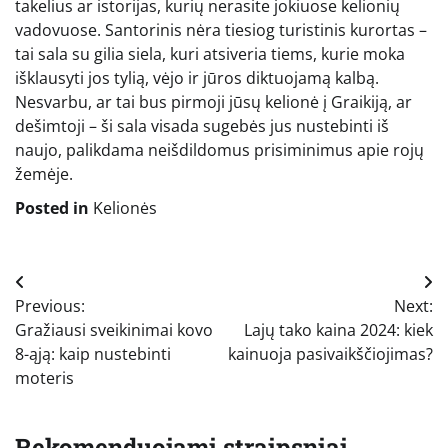
takelius ar istorijas, kurių nerasite jokiuose kelionių
vadovuose. Santorinis nėra tiesiog turistinis kurortas –
tai sala su gilia siela, kuri atsiveria tiems, kurie moka
išklausyti jos tylią, vėjo ir jūros diktuojamą kalbą.
Nesvarbu, ar tai bus pirmoji jūsų kelionė į Graikiją, ar
dešimtoji – ši sala visada sugebės jus nustebinti iš
naujo, palikdama neišdildomus prisiminimus apie rojų
žemėje.
Posted in
Kelionės
Navigacija
Previous:
Next:
tarp
Gražiausi sveikinimai kovo
Lajų tako kaina 2024: kiek
įrašų
8-ąją: kaip nustebinti
kainuoja pasivaikščiojimas?
moteris
Rekomenduojami straipsniai