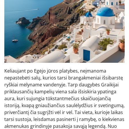
Keliaujant po Egėjo jūros platybes, neįmanoma
nepastebėti salų, kurios tarsi brangakmeniai išsibarstę
ryškiai mėlyname vandenyje. Tarp daugybės Graikijai
priklausančių kampelių viena sala išsiskiria ypatinga
aura, kuri sujungia tūkstantmečius skaičiuojančią
istoriją, kvapą gniaužiančius saulėlydžius ir svetingumą,
priverčiantį čia sugrįžti vėl ir vėl. Tai vieta, kurioje laikas
tarsi sustoja, leisdamas pasinerti į ramybę, o kiekvienas
akmenukas grindinyje pasakoja savąją legendą. Nuo