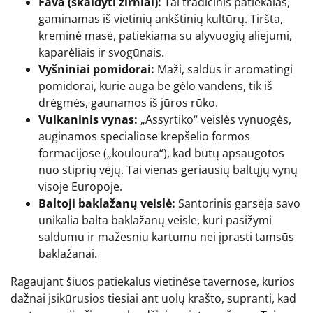
Fava (skaldyti žirniai):
Tai tradicinis patiekalas,
gaminamas iš vietinių ankštinių kultūrų. Tiršta,
kreminė masė, patiekiama su alyvuogių aliejumi,
kaparėliais ir svogūnais.
Vyšniniai pomidorai:
Maži, saldūs ir aromatingi
pomidorai, kurie auga be gėlo vandens, tik iš
drėgmės, gaunamos iš jūros rūko.
Vulkaninis vynas:
„Assyrtiko“ veislės vynuogės,
auginamos specialiose krepšelio formos
formacijose („kouloura“), kad būtų apsaugotos
nuo stiprių vėjų. Tai vienas geriausių baltųjų vynų
visoje Europoje.
Baltoji baklažanų veislė:
Santorinis garsėja savo
unikalia balta baklažanų veisle, kuri pasižymi
saldumu ir mažesniu kartumu nei įprasti tamsūs
baklažanai.
Ragaujant šiuos patiekalus vietinėse tavernose, kurios
dažnai įsikūrusios tiesiai ant uolų krašto, supranti, kad