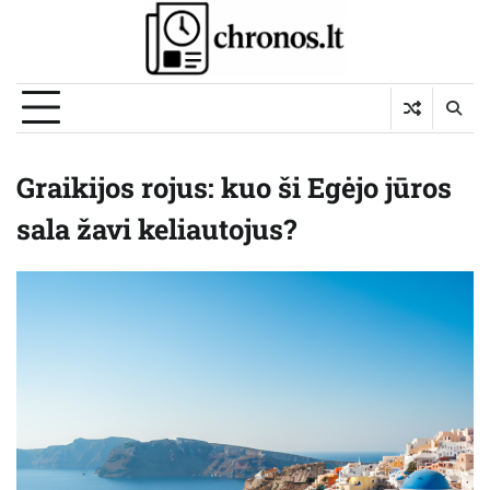
Skip
to
content
Graikijos rojus: kuo ši Egėjo jūros
sala žavi keliautojus?