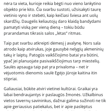
nėra ta vieta, kurioje reikia bėgti nuo vieno lankytino
objekto prie kito. Čia svarbu sustoti, užsisakyti taurę
vietinio vyno ir stebėti, kaip keičiasi šviesa ant uolų
skardžių. Daugelis keliautojų daro klaidą bandydami
pamatyti viską per vieną dieną – tokiu būdu
prarandamas tikrasis salos „lėtas“ ritmas.
Taip pat svarbu atkreipti dėmesį į avalynę. Nors sala
atrodo kaip atvirukas, joje gausybė nelygių akmeninių
takų ir laiptų. Patogūs vaikščiojimo batai yra būtini,
ypač jei planuojate pasivaikščiojimus tarp miestelių.
Saulės apsauga taip pat yra privaloma – net ir
vėjuotomis dienomis saulė Egėjo jūroje kaitina itin
stipriai.
Galiausiai, būkite atviri vietinei kultūrai. Graikai yra
labai bendraujantys ir paslaugūs žmonės. Užkalbinus
vietos tavernų savininkus, dažnai galima sužinoti ne tik
apie geriausius patiekalus, bet ir apie paslėptus