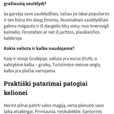
gražiausią saulėlydį?
Ija garsėja savo saulėlydžiais, tačiau jie labai populiarūs
ir ten būna itin daug žmonių. Nuostabiais saulėlydžiais
galima mėgautis ir iš daugelio kitų vietų: nuo Imerovigli
kaimelio, Firostefani ar net iš jachtos, plaukiančios
kalderoje.
Kokia valiuta ir kalba naudojama?
Kaip ir visoje Graikijoje, valiuta yra euras (EUR), o
valstybinė kalba – graikų. Turistinėse vietose anglų
kalba yra plačiai vartojama.
Praktiški patarimai patogiai
kelionei
Norint pilnai patirti salos magiją, verta planuoti savo
laiką atsakingai. Pirmiausia, neskubėkite. Santorinis