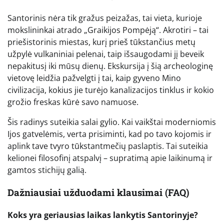
Santorinis nėra tik gražus peizažas, tai vieta, kurioje
mokslininkai atrado „Graikijos Pompėją“. Akrotiri – tai
priešistorinis miestas, kurį prieš tūkstančius metų
užpylė vulkaniniai pelenai, taip išsaugodami jį beveik
nepakitusį iki mūsų dienų. Ekskursija į šią archeologinę
vietovę leidžia pažvelgti į tai, kaip gyveno Mino
civilizacija, kokius jie turėjo kanalizacijos tinklus ir kokio
grožio freskas kūrė savo namuose.
Šis radinys suteikia salai gylio. Kai vaikštai moderniomis
Ijos gatvelėmis, verta prisiminti, kad po tavo kojomis ir
aplink tave tvyro tūkstantmečių paslaptis. Tai suteikia
kelionei filosofinį atspalvį – supratimą apie laikinumą ir
gamtos stichijų galią.
Dažniausiai užduodami klausimai (FAQ)
Koks yra geriausias laikas lankytis Santorinyje?