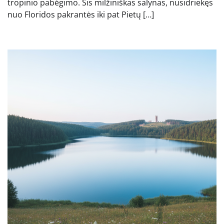
tropinio pabėgimo. Šis milžiniškas salynas, nusidriekęs
nuo Floridos pakrantės iki pat Pietų […]