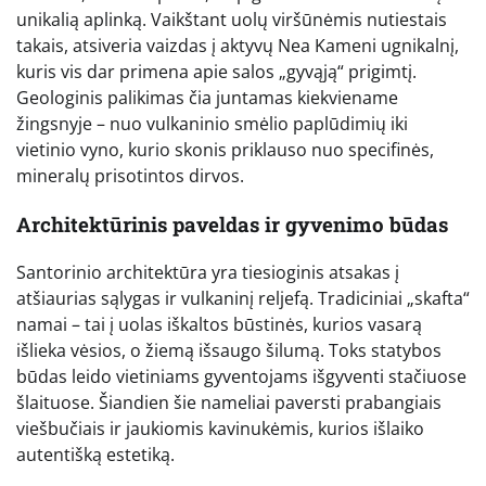
unikalią aplinką. Vaikštant uolų viršūnėmis nutiestais
takais, atsiveria vaizdas į aktyvų Nea Kameni ugnikalnį,
kuris vis dar primena apie salos „gyvąją“ prigimtį.
Geologinis palikimas čia juntamas kiekviename
žingsnyje – nuo vulkaninio smėlio paplūdimių iki
vietinio vyno, kurio skonis priklauso nuo specifinės,
mineralų prisotintos dirvos.
Architektūrinis paveldas ir gyvenimo būdas
Santorinio architektūra yra tiesioginis atsakas į
atšiaurias sąlygas ir vulkaninį reljefą. Tradiciniai „skafta“
namai – tai į uolas iškaltos būstinės, kurios vasarą
išlieka vėsios, o žiemą išsaugo šilumą. Toks statybos
būdas leido vietiniams gyventojams išgyventi stačiuose
šlaituose. Šiandien šie nameliai paversti prabangiais
viešbučiais ir jaukiomis kavinukėmis, kurios išlaiko
autentišką estetiką.