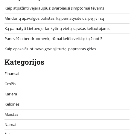
Kaip atpažinti vėjaraupius: svarbiausi simptomai tėvams
Mindūnų apžvalgos bokštas: ką pamatysite užlipę į viršų
Ką pamatyti Lietuvoje: lankytinų vietų sąrašas keliautojams
Panevėžio bendruomenių rūmai keičia veiklą: ką žinoti?
Kaip apskaičiuoti savo grynąjį turtą: paprastas gidas
Kategorijos
Finansai
Grožis
Karjera
Kelionės
Maistas
Namai