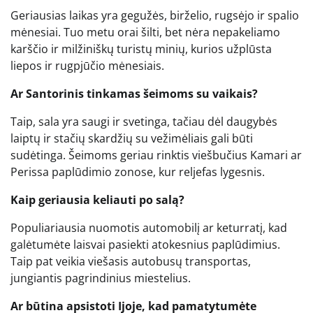
Geriausias laikas yra gegužės, birželio, rugsėjo ir spalio
mėnesiai. Tuo metu orai šilti, bet nėra nepakeliamo
karščio ir milžiniškų turistų minių, kurios užplūsta
liepos ir rugpjūčio mėnesiais.
Ar Santorinis tinkamas šeimoms su vaikais?
Taip, sala yra saugi ir svetinga, tačiau dėl daugybės
laiptų ir stačių skardžių su vežimėliais gali būti
sudėtinga. Šeimoms geriau rinktis viešbučius Kamari ar
Perissa paplūdimio zonose, kur reljefas lygesnis.
Kaip geriausia keliauti po salą?
Populiariausia nuomotis automobilį ar keturratį, kad
galėtumėte laisvai pasiekti atokesnius paplūdimius.
Taip pat veikia viešasis autobusų transportas,
jungiantis pagrindinius miestelius.
Ar būtina apsistoti Ijoje, kad pamatytumėte