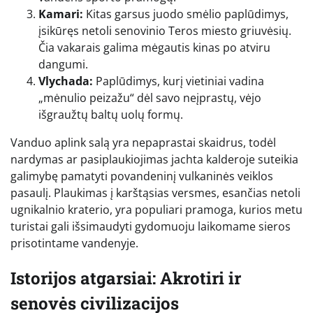
Kamari:
Kitas garsus juodo smėlio paplūdimys,
įsikūręs netoli senovinio Teros miesto griuvėsių.
Čia vakarais galima mėgautis kinas po atviru
dangumi.
Vlychada:
Paplūdimys, kurį vietiniai vadina
„mėnulio peizažu“ dėl savo neįprastų, vėjo
išgraužtų baltų uolų formų.
Vanduo aplink salą yra nepaprastai skaidrus, todėl
nardymas ar pasiplaukiojimas jachta kalderoje suteikia
galimybę pamatyti povandeninį vulkaninės veiklos
pasaulį. Plaukimas į karštąsias versmes, esančias netoli
ugnikalnio kraterio, yra populiari pramoga, kurios metu
turistai gali išsimaudyti gydomuoju laikomame sieros
prisotintame vandenyje.
Istorijos atgarsiai: Akrotiri ir
senovės civilizacijos