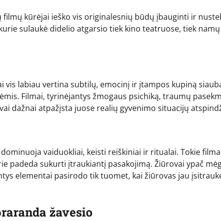
 filmų kūrėjai ieško vis originalesnių būdų įbauginti ir nuste
i, kurie sulaukė didelio atgarsio tiek kino teatruose, tiek namų
ai vis labiau vertina subtilų, emocinį ir įtampos kupiną siaub
ėmis. Filmai, tyrinėjantys žmogaus psichiką, traumų pasek
vai dažnai atpažįsta juose realių gyvenimo situacijų atspind
minuoja vaiduokliai, keisti reiškiniai ir ritualai. Tokie filma
kurie padeda sukurti įtraukiantį pasakojimą. Žiūrovai ypač mė
tys elementai pasirodo tik tuomet, kai žiūrovas jau įsitraukę
epraranda žavesio