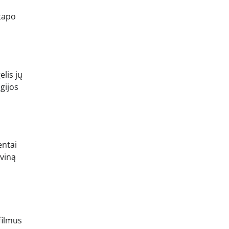
 tapo
elis jų
lgijos
entai
oviną
filmus