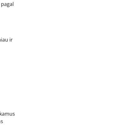
ą pagal
iau ir
inkamus
as