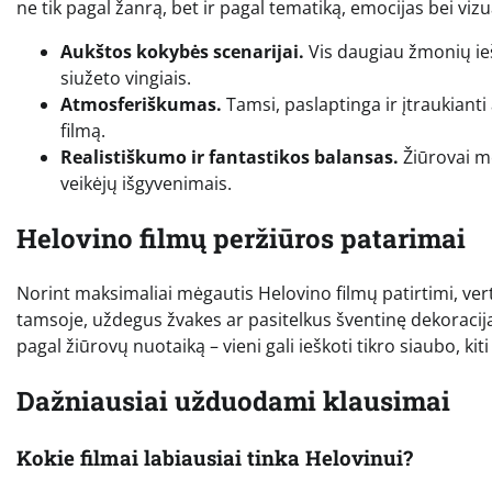
ne tik pagal žanrą, bet ir pagal tematiką, emocijas bei vizu
Aukštos kokybės scenarijai.
Vis daugiau žmonių iešk
siužeto vingiais.
Atmosferiškumas.
Tamsi, paslaptinga ir įtraukianti 
filmą.
Realistiškumo ir fantastikos balansas.
Žiūrovai m
veikėjų išgyvenimais.
Helovino filmų peržiūros patarimai
Norint maksimaliai mėgautis Helovino filmų patirtimi, vert
tamsoje, uždegus žvakes ar pasitelkus šventinę dekoraciją,
pagal žiūrovų nuotaiką – vieni gali ieškoti tikro siaubo, k
Dažniausiai užduodami klausimai
Kokie filmai labiausiai tinka Helovinui?