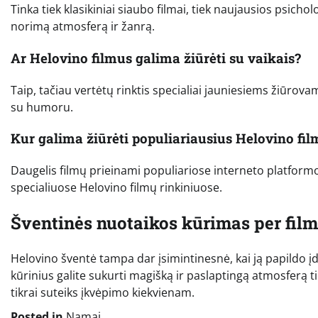
Tinka tiek klasikiniai siaubo filmai, tiek naujausios psich
norimą atmosferą ir žanrą.
Ar Helovino filmus galima žiūrėti su vaikais?
Taip, tačiau vertėtų rinktis specialiai jauniesiems žiūrova
su humoru.
Kur galima žiūrėti populiariausius Helovino fi
Daugelis filmų prieinami populiariose interneto platformos
specialiuose Helovino filmų rinkiniuose.
Šventinės nuotaikos kūrimas per fil
Helovino šventė tampa dar įsimintinesnė, kai ją papildo įd
kūrinius galite sukurti magišką ir paslaptingą atmosferą 
tikrai suteiks įkvėpimo kiekvienam.
Posted in
Namai