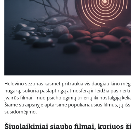
Helovino sezonas kasmet pritraukia vis daugiau kino mėgėj
nugarą, sukuria paslaptingą atmosferą ir leidžia pasinerti 
įvairūs filmai – nuo psichologinių trilerių iki nostalgiją ke
Šiame straipsnyje aptarsime populiariausius filmus, jų išsk
susidomėjimo.
Šiuolaikiniai siaubo filmai, kuriuos 