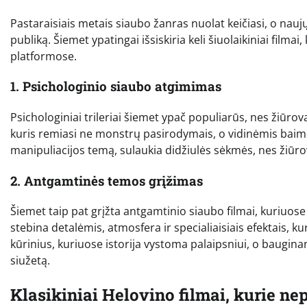
Pastaraisiais metais siaubo žanras nuolat keičiasi, o naujų
publiką. Šiemet ypatingai išsiskiria keli šiuolaikiniai filma
platformose.
1. Psichologinio siaubo atgimimas
Psichologiniai trileriai šiemet ypač populiarūs, nes žiūrov
kuris remiasi ne monstrų pasirodymais, o vidinėmis baim
manipuliacijos temą, sulaukia didžiulės sėkmės, nes žiūro
2. Antgamtinės temos grįžimas
Šiemet taip pat grįžta antgamtinio siaubo filmai, kuriuose do
stebina detalėmis, atmosfera ir specialiaisiais efektais, 
kūrinius, kuriuose istorija vystoma palaipsniui, o bauginan
siužetą.
Klasikiniai Helovino filmai, kurie n