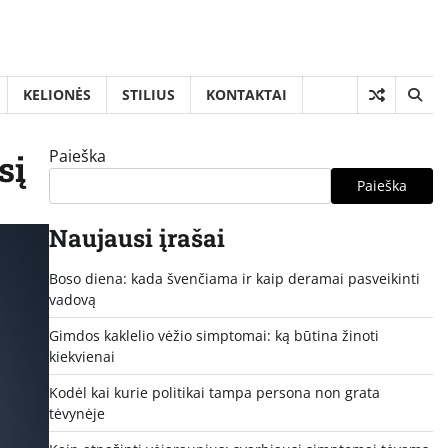
KELIONĖS
STILIUS
KONTAKTAI
Paieška
sį
Paieška
Naujausi įrašai
Boso diena: kada švenčiama ir kaip deramai pasveikinti
vadovą
Gimdos kaklelio vėžio simptomai: ką būtina žinoti
kiekvienai
Kodėl kai kurie politikai tampa persona non grata
tėvynėje