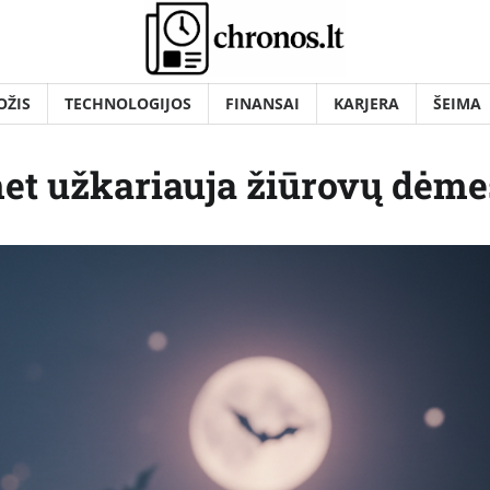
OŽIS
TECHNOLOGIJOS
FINANSAI
KARJERA
ŠEIMA
met užkariauja žiūrovų dėme