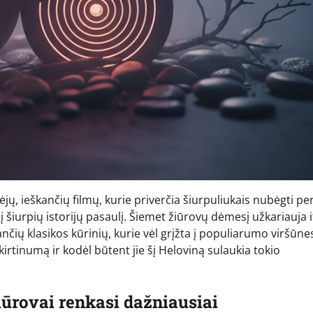
ų, ieškančių filmų, kurie priverčia šiurpuliukais nubėgti pe
į šiurpių istorijų pasaulį. Šiemet žiūrovų dėmesį užkariauja i
liančių klasikos kūrinių, kurie vėl grįžta į populiarumo viršūne
irtinumą ir kodėl būtent jie šį Heloviną sulaukia tokio
žiūrovai renkasi dažniausiai