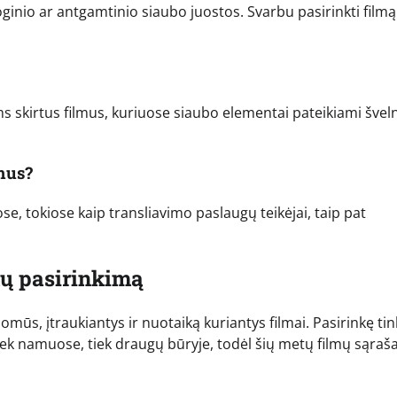
ologinio ar antgamtinio siaubo juostos. Svarbu pasirinkti film
ms skirtus filmus, kuriuose siaubo elementai pateikiami šveln
lmus?
e, tokiose kaip transliavimo paslaugų teikėjai, taip pat
mų pasirinkimą
omūs, įtraukiantys ir nuotaiką kuriantys filmai. Pasirinkę t
tiek namuose, tiek draugų būryje, todėl šių metų filmų sąraš