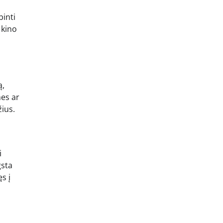
binti
 kino
ą,
mes ar
žius.
i
gsta
s į