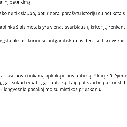
alinį pateikimą.
o ne tik siaubo, bet ir gerai parašytų istorijų su netikėtais
aplinka šiais metais yra vienas svarbiausių kriterijų renkanti
ėgsta filmus, kuriuose antgamtiškumas dera su tikroviškais
a pasiruošti tinkamą aplinką ir nusiteikimą. Filmų žiūrėjima
 gali sukurti ypatingą nuotaiką. Taip pat svarbu pasirinkti f
iti – lengvesnio pasakojimo su mistikos prieskoniu.