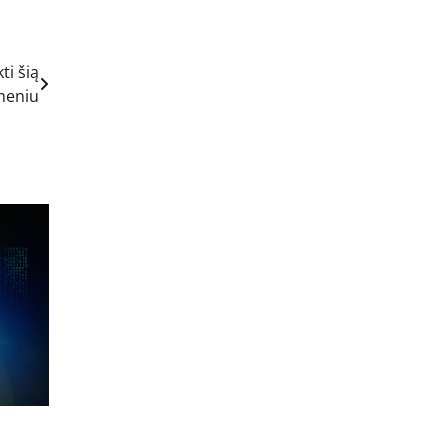
ti šią
meniu