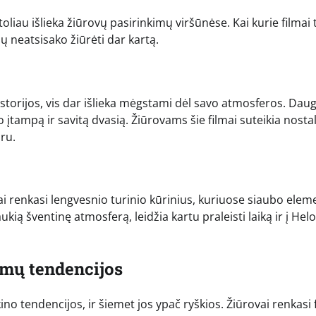
oliau išlieka žiūrovų pasirinkimų viršūnėse. Kai kurie filmai
ų neatsisako žiūrėti dar kartą.
 istorijos, vis dar išlieka mėgstami dėl savo atmosferos. Daug
o įtampą ir savitą dvasią. Žiūrovams šie filmai suteikia nosta
ru.
ai renkasi lengvesnio turinio kūrinius, kuriuose siaubo elem
kią šventinę atmosferą, leidžia kartu praleisti laiką ir į Hel
lmų tendencijos
o tendencijos, ir šiemet jos ypač ryškios. Žiūrovai renkasi 