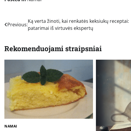
Navigacija
Ką verta žinoti, kai renkatės keksiukų receptai:
Previous:
patarimai iš virtuvės ekspertų
tarp
įrašų
Rekomenduojami straipsniai
NAMAI