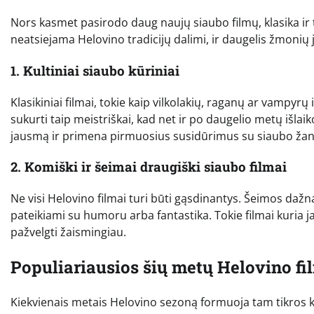
Nors kasmet pasirodo daug naujų siaubo filmų, klasika ir t
neatsiejama Helovino tradicijų dalimi, ir daugelis žmonių j
1. Kultiniai siaubo kūriniai
Klasikiniai filmai, tokie kaip vilkolakių, raganų ar vampyrų
sukurti taip meistriškai, kad net ir po daugelio metų išlaik
jausmą ir primena pirmuosius susidūrimus su siaubo žan
2. Komiški ir šeimai draugiški siaubo filmai
Ne visi Helovino filmai turi būti gąsdinantys. Šeimos dažn
pateikiami su humoru arba fantastika. Tokie filmai kuria jau
pažvelgti žaismingiau.
Populiariausios šių metų Helovino fi
Kiekvienais metais Helovino sezoną formuoja tam tikros kin