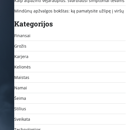
Kaip atpažinti vėjaraupius: svarbiausi simptomai tėvams
Mindūnų apžvalgos bokštas: ką pamatysite užlipę į viršų
Kategorijos
Finansai
Grožis
Karjera
Kelionės
Maistas
Namai
Šeima
Stilius
Sveikata
Technologijos