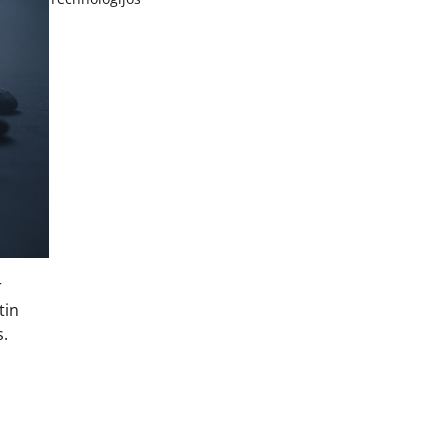
r
tin
s.