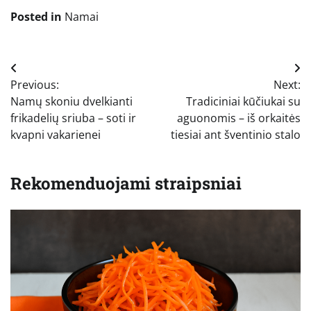
Posted in
Namai
Navigacija
Previous:
Next:
tarp
Namų skoniu dvelkianti
Tradiciniai kūčiukai su
įrašų
frikadelių sriuba – soti ir
aguonomis – iš orkaitės
kvapni vakarienei
tiesiai ant šventinio stalo
Rekomenduojami straipsniai