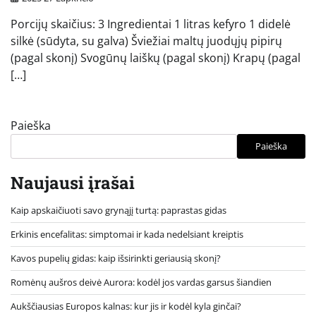
Porcijų skaičius: 3 Ingredientai 1 litras kefyro 1 didelė
silkė (sūdyta, su galva) Šviežiai maltų juodųjų pipirų
(pagal skonį) Svogūnų laiškų (pagal skonį) Krapų (pagal
[…]
Paieška
Paieška
Naujausi įrašai
Kaip apskaičiuoti savo grynąjį turtą: paprastas gidas
Erkinis encefalitas: simptomai ir kada nedelsiant kreiptis
Kavos pupelių gidas: kaip išsirinkti geriausią skonį?
Romėnų aušros deivė Aurora: kodėl jos vardas garsus šiandien
Aukščiausias Europos kalnas: kur jis ir kodėl kyla ginčai?