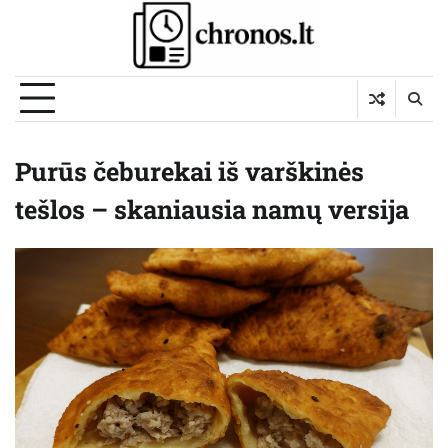
Skip
to
content
Purūs čeburekai iš varškinės
tešlos – skaniausia namų versija