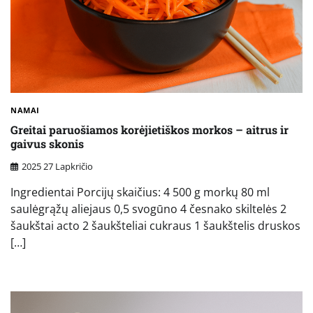
NAMAI
Greitai paruošiamos korėjietiškos morkos – aitrus ir
gaivus skonis
2025 27 Lapkričio
Ingredientai Porcijų skaičius: 4 500 g morkų 80 ml
saulėgrąžų aliejaus 0,5 svogūno 4 česnako skiltelės 2
šaukštai acto 2 šaukšteliai cukraus 1 šaukštelis druskos
[…]