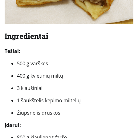
Ingredientai
Tešlai:
500 g varškės
400 g kvietinių miltų
3 kiaušiniai
1 šaukštelis kepimo miltelių
Žiupsnelis druskos
Įdarui:
800 g kiaulienos faršo