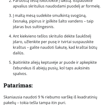
Paruoštą tešlą iškočiokite į lakštą. Išspauskite
apvalius skritulius naudodami puodelį ar formelę.
Į maltą mėsą sudėkite smulkintą svogūną,
česnaką, pipirus ir įpilkite šalto vandens – taip
įdaras bus sultingesnis.
Ant kiekvieno tešlos skritulio dėkite šaukštelį
įdaro, užlenkite per pusę ir tvirtai suspauskite
kraštus – galite naudoti šakutę, kad kraštai būtų
dailūs.
Įkaitinkite aliejų keptuvėje ar puode ir apkepkite
čeburekus iš abiejų pusių, kol taps auksinės
spalvos.
Patarimas:
Skaniausia naudoti 9 % riebumo varškę iš kvadratinių
pakelių – tokia tešla tampa itin puri.