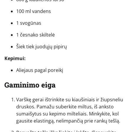
100 ml vandens
1 svogūnas
1 česnako skiltelė
Šiek tiek juodųjų pipirų
Kepimui:
Aliejaus pagal poreikį
Gaminimo eiga
Varškę gerai ištrinkite su kiaušiniais ir žiupsneliu
druskos. Pamažu suberkite miltus, iš anksto
sumaišytus su kepimo milteliais. Minkykite, kol
gausite elastingą, nelimpančią prie rankų tešlą.