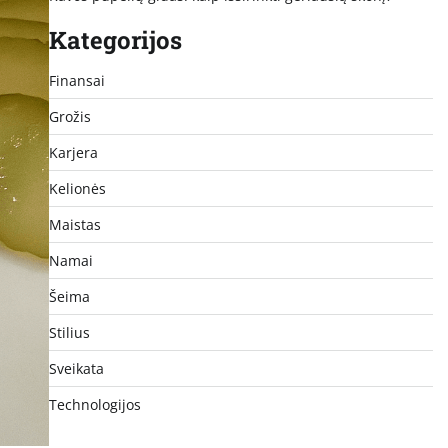
Kategorijos
Finansai
Grožis
Karjera
Kelionės
Maistas
Namai
Šeima
Stilius
Sveikata
Technologijos