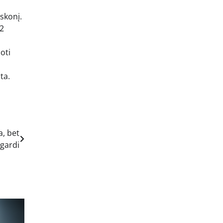
skonį.
 2
oti
ta.
a, bet
gardi