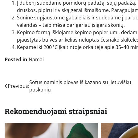
Į dubenį sudedame pomidorų padažą, sojų padažą, m
druskos, pipirų ir viską gerai išmaišome. Paragauja
Šoninę supjaustome gabalėliais ir sudedame į paruoš
valandas – taip mėsa dar geriau įsigers skonių.
Kepimo formą išklojame kepimo popieriumi, dedame š
pjaustytas bulves ar kelias neluptas česnako skiltele
Kepame iki 200 °C įkaitintoje orkaitėje apie 35–40 mi
Posted in
Namai
Navigacija
Sotus naminis plovas iš kazano su lietuvišku
Previous:
poskoniu
tarp
įrašų
Rekomenduojami straipsniai