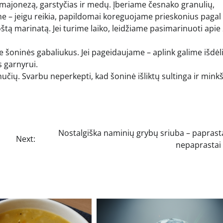
ajonezą, garstyčias ir medų. Įberiame česnako granulių,
me – jeigu reikia, papildomai koreguojame prieskonius pagal 
tą marinatą. Jei turime laiko, leidžiame pasimarinuoti apie
oninės gabaliukus. Jei pageidaujame – aplink galime išdėli
s garnyrui.
nučių. Svarbu neperkepti, kad šoninė išliktų sultinga ir minkš
Nostalgiška naminių grybų sriuba – paprast
Next:
nepaprastai 