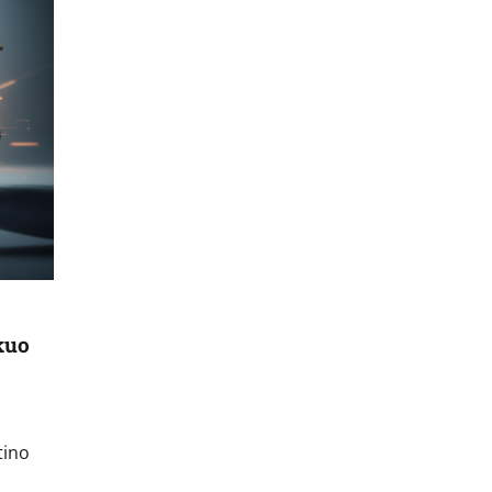
 kuo
tino