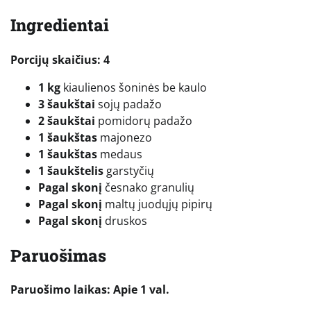
Ingredientai
Porcijų skaičius: 4
1 kg
kiaulienos šoninės be kaulo
3 šaukštai
sojų padažo
2 šaukštai
pomidorų padažo
1 šaukštas
majonezo
1 šaukštas
medaus
1 šaukštelis
garstyčių
Pagal skonį
česnako granulių
Pagal skonį
maltų juodųjų pipirų
Pagal skonį
druskos
Paruošimas
Paruošimo laikas: Apie 1 val.