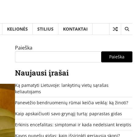
KELIONĖS
STILIUS
KONTAKTAI
Paieška
Paieška
Naujausi įrašai
Ką pamatyti Lietuvoje: lankytinų vietų sąrašas
keliautojams
Panevėžio bendruomenių rūmai keičia veiklą: ką žinoti?
Kaip apskaičiuoti savo grynąjį turtą: paprastas gidas
Erkinis encefalitas: simptomai ir kada nedelsiant kreiptis
Kavos pupelių gidas: kaip išsirinkti geriausią skonį?