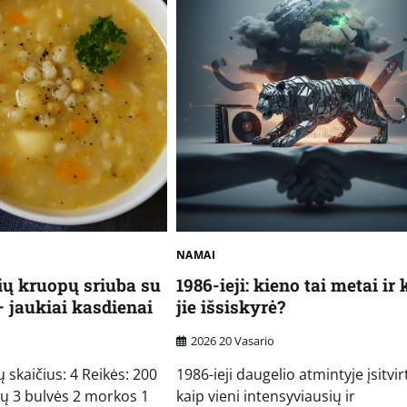
NAMAI
nių kruopų sriuba su
1986-ieji: kieno tai metai ir
 jaukiai kasdienai
jie išsiskyrė?
2026 20 Vasario
 skaičius: 4 Reikės: 200
1986-ieji daugelio atmintyje įsitvir
pų 3 bulvės 2 morkos 1
kaip vieni intensyviausių ir