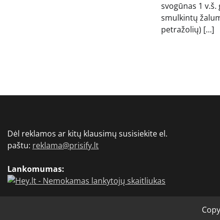
svogūnas 1 v.š. 
smulkintų žalum
petražolių) […]
Dėl reklamos ar kitų klausimų susisiekite el.
paštu:
reklama@prisify.lt
Lankomumas:
Copy