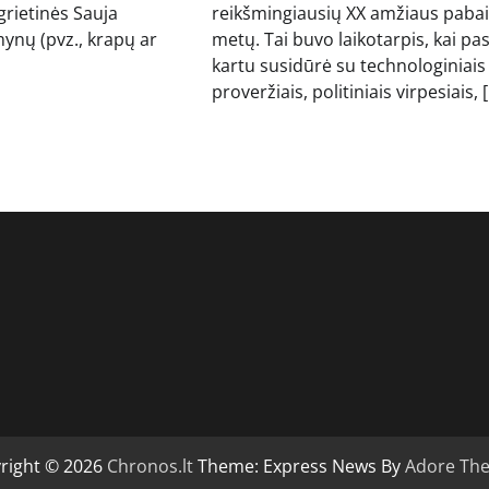
grietinės Sauja
reikšmingiausių XX amžiaus paba
ynų (pvz., krapų ar
metų. Tai buvo laikotarpis, kai pas
kartu susidūrė su technologiniais
proveržiais, politiniais virpesiais, 
right © 2026
Chronos.lt
Theme: Express News By
Adore Th