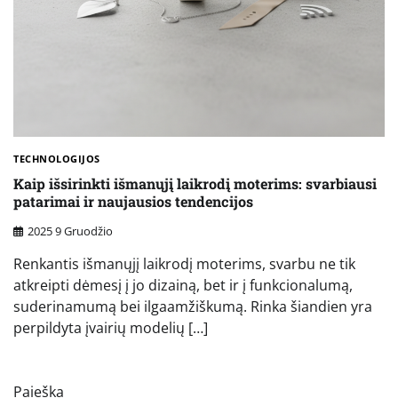
TECHNOLOGIJOS
Kaip išsirinkti išmanųjį laikrodį moterims: svarbiausi
patarimai ir naujausios tendencijos
2025 9 Gruodžio
Renkantis išmanųjį laikrodį moterims, svarbu ne tik
atkreipti dėmesį į jo dizainą, bet ir į funkcionalumą,
suderinamumą bei ilgaamžiškumą. Rinka šiandien yra
perpildyta įvairių modelių […]
Paieška