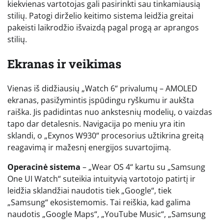
kiekvienas vartotojas gali pasirinkti sau tinkamiausią
stilių. Patogi dirželio keitimo sistema leidžia greitai
pakeisti laikrodžio išvaizdą pagal progą ar aprangos
stilių.
Ekranas ir veikimas
Vienas iš didžiausių „Watch 6“ privalumų – AMOLED
ekranas, pasižymintis įspūdingu ryškumu ir aukšta
raiška. Jis padidintas nuo ankstesnių modelių, o vaizdas
tapo dar detalesnis. Navigacija po meniu yra itin
sklandi, o „Exynos W930“ procesorius užtikrina greitą
reagavimą ir mažesnį energijos suvartojimą.
Operacinė sistema
– „Wear OS 4“ kartu su „Samsung
One UI Watch“ suteikia intuityvią vartotojo patirtį ir
leidžia sklandžiai naudotis tiek „Google“, tiek
„Samsung“ ekosistemomis. Tai reiškia, kad galima
naudotis „Google Maps“, „YouTube Music“, „Samsung