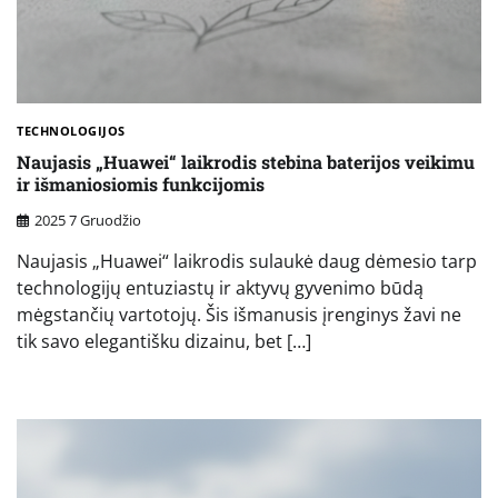
TECHNOLOGIJOS
Naujasis „Huawei“ laikrodis stebina baterijos veikimu
ir išmaniosiomis funkcijomis
2025 7 Gruodžio
Naujasis „Huawei“ laikrodis sulaukė daug dėmesio tarp
technologijų entuziastų ir aktyvų gyvenimo būdą
mėgstančių vartotojų. Šis išmanusis įrenginys žavi ne
tik savo elegantišku dizainu, bet […]