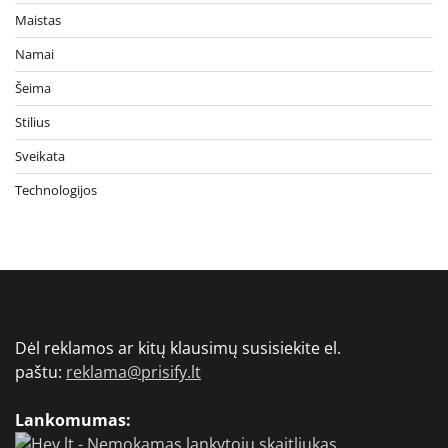
Maistas
Namai
Šeima
Stilius
Sveikata
Technologijos
Dėl reklamos ar kitų klausimų susisiekite el.
paštu:
reklama@prisify.lt
Lankomumas: