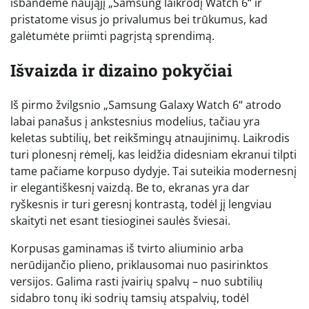
išbandėme naująjį „Samsung laikrodį Watch 6“ ir
pristatome visus jo privalumus bei trūkumus, kad
galėtumėte priimti pagrįstą sprendimą.
Išvaizda ir dizaino pokyčiai
Iš pirmo žvilgsnio „Samsung Galaxy Watch 6“ atrodo
labai panašus į ankstesnius modelius, tačiau yra
keletas subtilių, bet reikšmingų atnaujinimų. Laikrodis
turi plonesnį rėmelį, kas leidžia didesniam ekranui tilpti
tame pačiame korpuso dydyje. Tai suteikia modernesnį
ir elegantiškesnį vaizdą. Be to, ekranas yra dar
ryškesnis ir turi geresnį kontrastą, todėl jį lengviau
skaityti net esant tiesioginei saulės šviesai.
Korpusas gaminamas iš tvirto aliuminio arba
nerūdijančio plieno, priklausomai nuo pasirinktos
versijos. Galima rasti įvairių spalvų – nuo subtilių
sidabro tonų iki sodrių tamsių atspalvių, todėl