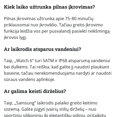
Kiek laiko užtrunka pilnas įkrovimas?
Pilnas įkrovimas užtrunka apie 75–80 minučių
priklausomai nuo įkroviklio. Tačiau greito įkrovimo
funkcija leidžia vos per pusvalandį pasiekti reikšmingą
įkrovos lygį.
Ar laikrodis atsparus vandeniui?
Taip, „Watch 6“ turi 5ATM ir IP68 atsparumą vandeniui
bei dulkėms. Tai reiškia, kad galite jį naudoti plaukiant
baseine, tačiau nerekomenduojama nardyti ar naudoti
sūraus vandens aplinkoje.
Ar galima keisti dirželius?
Taip, „Samsung“ laikrodis palaiko greito keitimo
sistemą. Galite įsigyti įvairių stilių dirželių – nuo
sportinių silikoninių iki elegantiškų odinių, pritaikytų