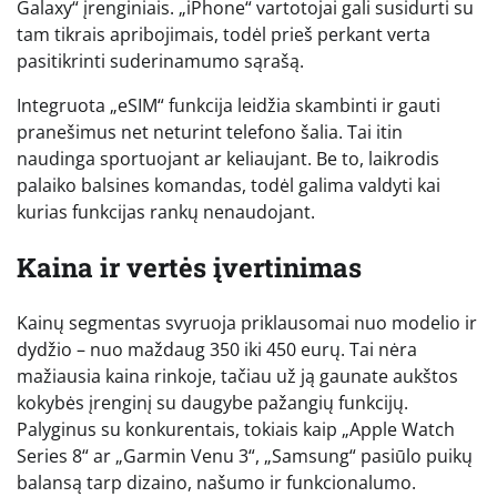
Galaxy“ įrenginiais. „iPhone“ vartotojai gali susidurti su
tam tikrais apribojimais, todėl prieš perkant verta
pasitikrinti suderinamumo sąrašą.
Integruota „eSIM“ funkcija leidžia skambinti ir gauti
pranešimus net neturint telefono šalia. Tai itin
naudinga sportuojant ar keliaujant. Be to, laikrodis
palaiko balsines komandas, todėl galima valdyti kai
kurias funkcijas rankų nenaudojant.
Kaina ir vertės įvertinimas
Kainų segmentas svyruoja priklausomai nuo modelio ir
dydžio – nuo maždaug 350 iki 450 eurų. Tai nėra
mažiausia kaina rinkoje, tačiau už ją gaunate aukštos
kokybės įrenginį su daugybe pažangių funkcijų.
Palyginus su konkurentais, tokiais kaip „Apple Watch
Series 8“ ar „Garmin Venu 3“, „Samsung“ pasiūlo puikų
balansą tarp dizaino, našumo ir funkcionalumo.