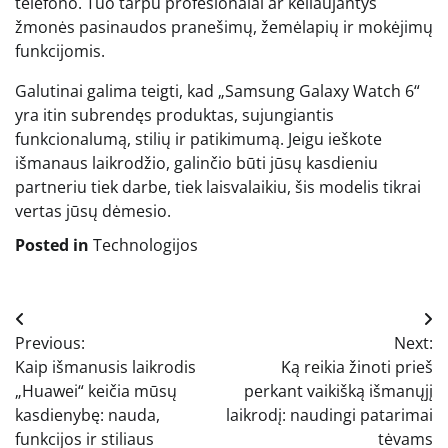
telefono. Tuo tarpu profesionalai ar keliaujantys
žmonės pasinaudos pranešimų, žemėlapių ir mokėjimų
funkcijomis.
Galutinai galima teigti, kad „Samsung Galaxy Watch 6“
yra itin subrendęs produktas, sujungiantis
funkcionalumą, stilių ir patikimumą. Jeigu ieškote
išmanaus laikrodžio, galinčio būti jūsų kasdieniu
partneriu tiek darbe, tiek laisvalaikiu, šis modelis tikrai
vertas jūsų dėmesio.
Posted in
Technologijos
Navigacija
Previous:
Next:
tarp
Kaip išmanusis laikrodis
Ką reikia žinoti prieš
įrašų
„Huawei“ keičia mūsų
perkant vaikišką išmanųjį
kasdienybę: nauda,
laikrodį: naudingi patarimai
funkcijos ir stiliaus
tėvams