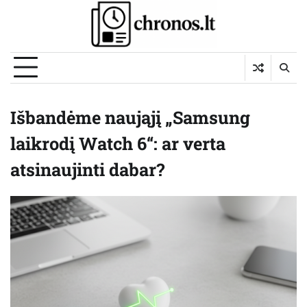
Skip
to
content
Išbandėme naująjį „Samsung
laikrodį Watch 6“: ar verta
atsinaujinti dabar?