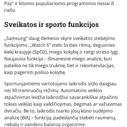
Pay“ ir kitomis populiariomis programomis tiesiai iš
riešo.
Sveikatos ir sporto funkcijos
„Samsung“ daug dėmesio skyrė sveikatos stebėjimo
funkcijoms. „Watch 6“ stebi širdies ritmą, deguonies
kiekį kraujyje (SpO2), miego kokybę ir netgi streso lygį.
Naujausia funkcija – išmanesnė miego analizė, kuri
pateikia ne tik miego trukmę, bet ir rekomendacijas,
kaip pagerinti poilsio kokybę.
Sportuojantiems vartotojams laikrodis siūlo daugiau
nei 90 treniruočių režimų. Automatinis veiklos
atpažinimas leidžia laikrodžiui savarankiškai atpažinti
tokias veiklas kaip vaikščiojimas, bėgimas ar važiavimas
dviračiu. Be to, laikrodis tvarko jūsų kūno sudėjimo
analizę (BIA) – funkciją, padedančią stebėti raumenų,
riebalų ir vandens balansą organizme.