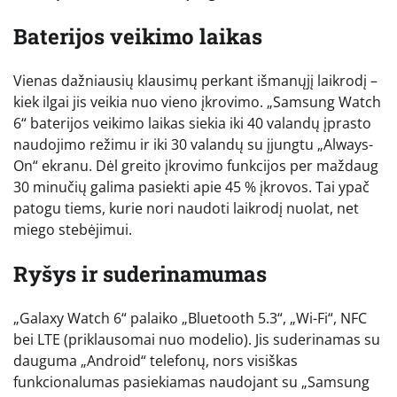
Baterijos veikimo laikas
Vienas dažniausių klausimų perkant išmanųjį laikrodį –
kiek ilgai jis veikia nuo vieno įkrovimo. „Samsung Watch
6“ baterijos veikimo laikas siekia iki 40 valandų įprasto
naudojimo režimu ir iki 30 valandų su įjungtu „Always-
On“ ekranu. Dėl greito įkrovimo funkcijos per maždaug
30 minučių galima pasiekti apie 45 % įkrovos. Tai ypač
patogu tiems, kurie nori naudoti laikrodį nuolat, net
miego stebėjimui.
Ryšys ir suderinamumas
„Galaxy Watch 6“ palaiko „Bluetooth 5.3“, „Wi-Fi“, NFC
bei LTE (priklausomai nuo modelio). Jis suderinamas su
dauguma „Android“ telefonų, nors visiškas
funkcionalumas pasiekiamas naudojant su „Samsung