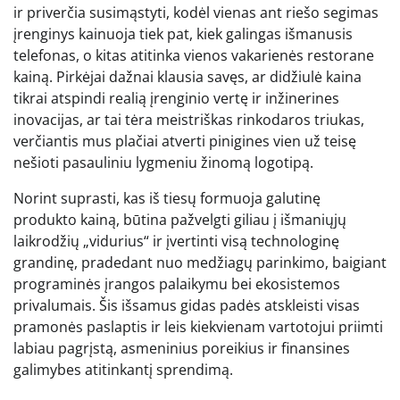
ir priverčia susimąstyti, kodėl vienas ant riešo segimas
įrenginys kainuoja tiek pat, kiek galingas išmanusis
telefonas, o kitas atitinka vienos vakarienės restorane
kainą. Pirkėjai dažnai klausia savęs, ar didžiulė kaina
tikrai atspindi realią įrenginio vertę ir inžinerines
inovacijas, ar tai tėra meistriškas rinkodaros triukas,
verčiantis mus plačiai atverti pinigines vien už teisę
nešioti pasauliniu lygmeniu žinomą logotipą.
Norint suprasti, kas iš tiesų formuoja galutinę
produkto kainą, būtina pažvelgti giliau į išmaniųjų
laikrodžių „vidurius“ ir įvertinti visą technologinę
grandinę, pradedant nuo medžiagų parinkimo, baigiant
programinės įrangos palaikymu bei ekosistemos
privalumais. Šis išsamus gidas padės atskleisti visas
pramonės paslaptis ir leis kiekvienam vartotojui priimti
labiau pagrįstą, asmeninius poreikius ir finansines
galimybes atitinkantį sprendimą.