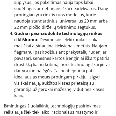
suplyšus, jos pakeitimas nauja taps labai
sudėtingas ar net finansiškai neadekvatus. Daug
protingiau yra rinktis tuos modelius, kurie
naudoja standartinius, universalius 20 mm arba
22 mm pločio dirželių tvirtinimo segtukus.
Gudriai pasinaudokite technologijų rinkos
cikliškumu:
Dėvimosios elektronikos rinka
masiškai atsinaujina kiekvienais metais. Naujam
flagmanui pasirodžius ant prekystalių rudenį ar
pavasarį, senesnės kartos įrenginiai iškart patiria
drastišką kainų kritimą, nors technologiškai jie vis
dar yra itin pajėgūs. Tai neabejotinai pats
idealiausias metas protingam pirkėjui įsigyti
visiškai naują, aukštos klasės prietaisą su
garantija už gerokai mažesnę, vidutinės klasės
kainą.
Išmintingas šiuolaikinių technologijų pasirinkimas
reikalauja šiek tiek laiko, racionalaus mąstymo ir