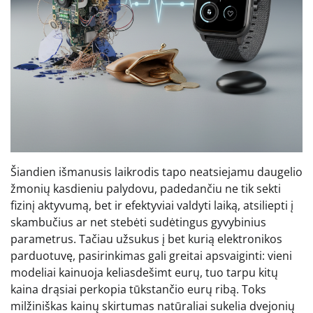
Šiandien išmanusis laikrodis tapo neatsiejamu daugelio
žmonių kasdieniu palydovu, padedančiu ne tik sekti
fizinį aktyvumą, bet ir efektyviai valdyti laiką, atsiliepti į
skambučius ar net stebėti sudėtingus gyvybinius
parametrus. Tačiau užsukus į bet kurią elektronikos
parduotuvę, pasirinkimas gali greitai apsvaiginti: vieni
modeliai kainuoja keliasdešimt eurų, tuo tarpu kitų
kaina drąsiai perkopia tūkstančio eurų ribą. Toks
milžiniškas kainų skirtumas natūraliai sukelia dvejonių