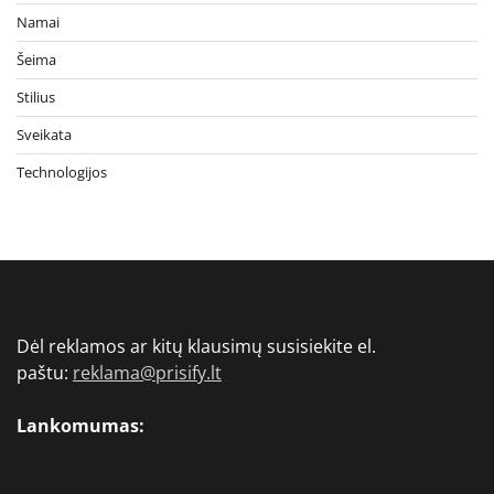
Namai
Šeima
Stilius
Sveikata
Technologijos
Dėl reklamos ar kitų klausimų susisiekite el.
paštu:
reklama@prisify.lt
Lankomumas: