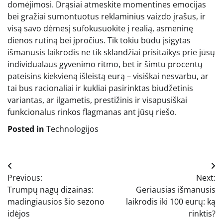
domėjimosi. Drąsiai atmeskite momentines emocijas
bei gražiai sumontuotus reklaminius vaizdo įrašus, ir
visą savo dėmesį sufokusuokite į realią, asmeninę
dienos rutiną bei įpročius. Tik tokiu būdu įsigytas
išmanusis laikrodis ne tik sklandžiai prisitaikys prie jūsų
individualaus gyvenimo ritmo, bet ir šimtu procentų
pateisins kiekvieną išleistą eurą – visiškai nesvarbu, ar
tai bus racionaliai ir kukliai pasirinktas biudžetinis
variantas, ar ilgametis, prestižinis ir visapusiškai
funkcionalus rinkos flagmanas ant jūsų riešo.
Posted in
Technologijos
Navigacija
Previous:
Next:
tarp
Trumpų nagų dizainas:
Geriausias išmanusis
įrašų
madingiausios šio sezono
laikrodis iki 100 eurų: ką
idėjos
rinktis?