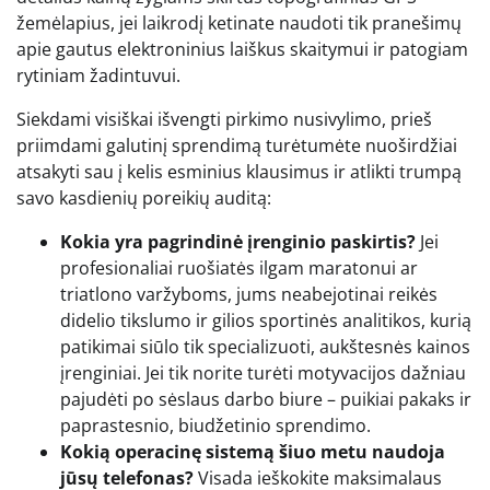
žemėlapius, jei laikrodį ketinate naudoti tik pranešimų
apie gautus elektroninius laiškus skaitymui ir patogiam
rytiniam žadintuvui.
Siekdami visiškai išvengti pirkimo nusivylimo, prieš
priimdami galutinį sprendimą turėtumėte nuoširdžiai
atsakyti sau į kelis esminius klausimus ir atlikti trumpą
savo kasdienių poreikių auditą:
Kokia yra pagrindinė įrenginio paskirtis?
Jei
profesionaliai ruošiatės ilgam maratonui ar
triatlono varžyboms, jums neabejotinai reikės
didelio tikslumo ir gilios sportinės analitikos, kurią
patikimai siūlo tik specializuoti, aukštesnės kainos
įrenginiai. Jei tik norite turėti motyvacijos dažniau
pajudėti po sėslaus darbo biure – puikiai pakaks ir
paprastesnio, biudžetinio sprendimo.
Kokią operacinę sistemą šiuo metu naudoja
jūsų telefonas?
Visada ieškokite maksimalaus