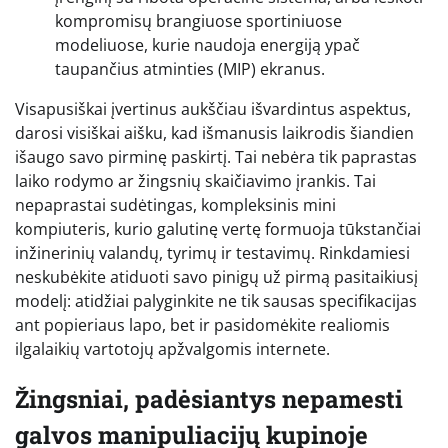
kompromisų brangiuose sportiniuose
modeliuose, kurie naudoja energiją ypač
taupančius atminties (MIP) ekranus.
Visapusiškai įvertinus aukščiau išvardintus aspektus,
darosi visiškai aišku, kad išmanusis laikrodis šiandien
išaugo savo pirminę paskirtį. Tai nebėra tik paprastas
laiko rodymo ar žingsnių skaičiavimo įrankis. Tai
nepaprastai sudėtingas, kompleksinis mini
kompiuteris, kurio galutinę vertę formuoja tūkstančiai
inžinerinių valandų, tyrimų ir testavimų. Rinkdamiesi
neskubėkite atiduoti savo pinigų už pirmą pasitaikiusį
modelį: atidžiai palyginkite ne tik sausas specifikacijas
ant popieriaus lapo, bet ir pasidomėkite realiomis
ilgalaikių vartotojų apžvalgomis internete.
Žingsniai, padėsiantys nepamesti
galvos manipuliacijų kupinoje