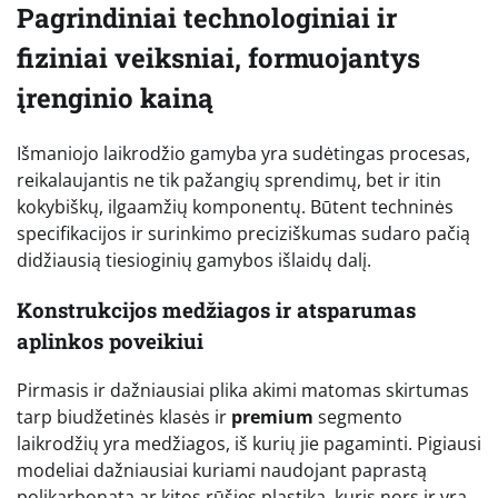
Pagrindiniai technologiniai ir
fiziniai veiksniai, formuojantys
įrenginio kainą
Išmaniojo laikrodžio gamyba yra sudėtingas procesas,
reikalaujantis ne tik pažangių sprendimų, bet ir itin
kokybiškų, ilgaamžių komponentų. Būtent techninės
specifikacijos ir surinkimo preciziškumas sudaro pačią
didžiausią tiesioginių gamybos išlaidų dalį.
Konstrukcijos medžiagos ir atsparumas
aplinkos poveikiui
Pirmasis ir dažniausiai plika akimi matomas skirtumas
tarp biudžetinės klasės ir
premium
segmento
laikrodžių yra medžiagos, iš kurių jie pagaminti. Pigiausi
modeliai dažniausiai kuriami naudojant paprastą
polikarbonatą ar kitos rūšies plastiką, kuris nors ir yra