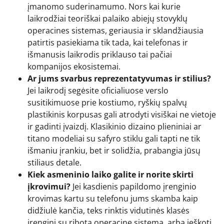
įmanomo suderinamumo. Nors kai kurie
laikrodžiai teoriškai palaiko abiejų stovyklų
operacines sistemas, geriausia ir sklandžiausia
patirtis pasiekiama tik tada, kai telefonas ir
išmanusis laikrodis priklauso tai pačiai
kompanijos ekosistemai.
Ar jums svarbus reprezentatyvumas ir stilius?
Jei laikrodį segėsite oficialiuose verslo
susitikimuose prie kostiumo, ryškių spalvų
plastikinis korpusas gali atrodyti visiškai ne vietoje
ir gadinti įvaizdį. Klasikinio dizaino plieniniai ar
titano modeliai su safyro stiklu gali tapti ne tik
išmaniu įrankiu, bet ir solidžia, prabangia jūsų
stiliaus detale.
Kiek asmeninio laiko galite ir norite skirti
įkrovimui?
Jei kasdienis papildomo įrenginio
krovimas kartu su telefonu jums skamba kaip
didžiulė kančia, teks rinktis vidutinės klasės
įrenginį su ribota operacine sistema, arba ieškoti