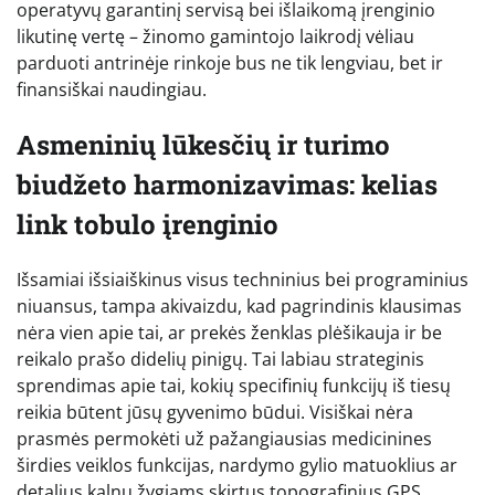
operatyvų garantinį servisą bei išlaikomą įrenginio
likutinę vertę – žinomo gamintojo laikrodį vėliau
parduoti antrinėje rinkoje bus ne tik lengviau, bet ir
finansiškai naudingiau.
Asmeninių lūkesčių ir turimo
biudžeto harmonizavimas: kelias
link tobulo įrenginio
Išsamiai išsiaiškinus visus techninius bei programinius
niuansus, tampa akivaizdu, kad pagrindinis klausimas
nėra vien apie tai, ar prekės ženklas plėšikauja ir be
reikalo prašo didelių pinigų. Tai labiau strateginis
sprendimas apie tai, kokių specifinių funkcijų iš tiesų
reikia būtent jūsų gyvenimo būdui. Visiškai nėra
prasmės permokėti už pažangiausias medicinines
širdies veiklos funkcijas, nardymo gylio matuoklius ar
detalius kalnų žygiams skirtus topografinius GPS