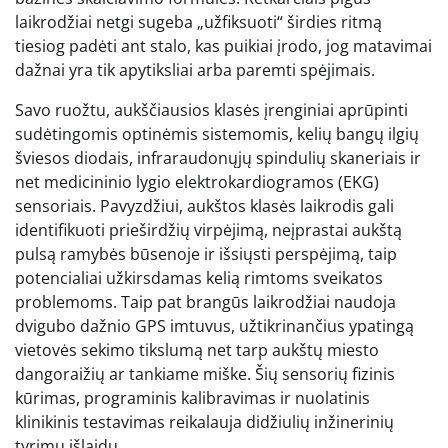
laikrodžiai netgi sugeba „užfiksuoti“ širdies ritmą
tiesiog padėti ant stalo, kas puikiai įrodo, jog matavimai
dažnai yra tik apytiksliai arba paremti spėjimais.
Savo ruožtu, aukščiausios klasės įrenginiai aprūpinti
sudėtingomis optinėmis sistemomis, kelių bangų ilgių
šviesos diodais, infraraudonųjų spindulių skaneriais ir
net medicininio lygio elektrokardiogramos (EKG)
sensoriais. Pavyzdžiui, aukštos klasės laikrodis gali
identifikuoti prieširdžių virpėjimą, neįprastai aukštą
pulsą ramybės būsenoje ir išsiųsti perspėjimą, taip
potencialiai užkirsdamas kelią rimtoms sveikatos
problemoms. Taip pat brangūs laikrodžiai naudoja
dvigubo dažnio GPS imtuvus, užtikrinančius ypatingą
vietovės sekimo tikslumą net tarp aukštų miesto
dangoraižių ar tankiame miške. Šių sensorių fizinis
kūrimas, programinis kalibravimas ir nuolatinis
klinikinis testavimas reikalauja didžiulių inžinerinių
tyrimų išlaidų.