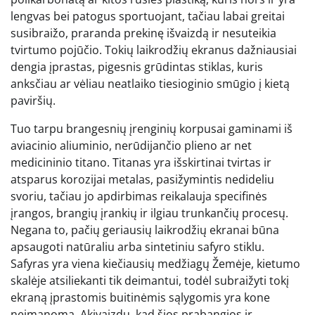
lengvas bei patogus sportuojant, tačiau labai greitai
susibraižo, praranda prekinę išvaizdą ir nesuteikia
tvirtumo pojūčio. Tokių laikrodžių ekranus dažniausiai
dengia įprastas, pigesnis grūdintas stiklas, kuris
anksčiau ar vėliau neatlaiko tiesioginio smūgio į kietą
paviršių.
Tuo tarpu brangesnių įrenginių korpusai gaminami iš
aviacinio aliuminio, nerūdijančio plieno ar net
medicininio titano. Titanas yra išskirtinai tvirtas ir
atsparus korozijai metalas, pasižymintis nedideliu
svoriu, tačiau jo apdirbimas reikalauja specifinės
įrangos, brangių įrankių ir ilgiau trunkančių procesų.
Negana to, pačių geriausių laikrodžių ekranai būna
apsaugoti natūraliu arba sintetiniu safyro stiklu.
Safyras yra viena kiečiausių medžiagų Žemėje, kietumo
skalėje atsiliekanti tik deimantui, todėl subraižyti tokį
ekraną įprastomis buitinėmis sąlygomis yra kone
neįmanoma. Akivaizdu, kad šios prabangios ir