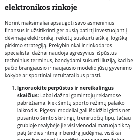
elektronikos rinkoje
Norint maksimaliai apsaugoti savo asmeninius
finansus ir užsitikrinti geriausią patirtį investuojant į
dėvimąją elektroniką, reikėtų susikurti aiškią, logišką
pirkimo strategiją. Prekybininkai ir rinkodaros
specialistai dažnai naudoja agresyvius, išpūstus
techninius terminus, bandydami sukurti iliuziją, kad be
pačio brangiausio ir naujausio modelio jūsų gyvenimo
kokybė ar sportiniai rezultatai bus prasti.
Ignoruokite perpūstus ir nereikalingus
skaičius:
Labai dažnai gamintojų reklamose
pabrėžiama, kiek šimtų sporto režimų palaiko
laikrodis. Pigesni modeliai gali išdidžiai girtis net
pusantro šimto skirtingų treniruočių tipų, tačiau
grubioje realybėje jie visi vienodai matuoja tik tą
patį širdies ritmą ir bendrą judėjimą, visiškai