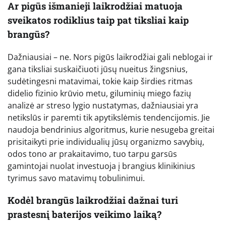
Ar pigūs išmanieji laikrodžiai matuoja
sveikatos rodiklius taip pat tiksliai kaip
brangūs?
Dažniausiai – ne. Nors pigūs laikrodžiai gali neblogai ir
gana tiksliai suskaičiuoti jūsų nueitus žingsnius,
sudėtingesni matavimai, tokie kaip širdies ritmas
didelio fizinio krūvio metu, giluminių miego fazių
analizė ar streso lygio nustatymas, dažniausiai yra
netikslūs ir paremti tik apytikslėmis tendencijomis. Jie
naudoja bendrinius algoritmus, kurie nesugeba greitai
prisitaikyti prie individualių jūsų organizmo savybių,
odos tono ar prakaitavimo, tuo tarpu garsūs
gamintojai nuolat investuoja į brangius klinikinius
tyrimus savo matavimų tobulinimui.
Kodėl brangūs laikrodžiai dažnai turi
prastesnį baterijos veikimo laiką?