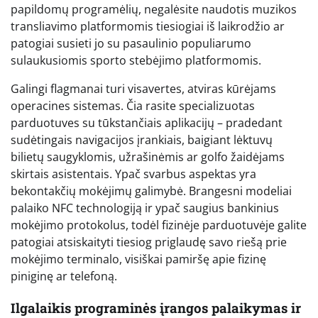
papildomų programėlių, negalėsite naudotis muzikos
transliavimo platformomis tiesiogiai iš laikrodžio ar
patogiai susieti jo su pasaulinio populiarumo
sulaukusiomis sporto stebėjimo platformomis.
Galingi flagmanai turi visavertes, atviras kūrėjams
operacines sistemas. Čia rasite specializuotas
parduotuves su tūkstančiais aplikacijų – pradedant
sudėtingais navigacijos įrankiais, baigiant lėktuvų
bilietų saugyklomis, užrašinėmis ar golfo žaidėjams
skirtais asistentais. Ypač svarbus aspektas yra
bekontakčių mokėjimų galimybė. Brangesni modeliai
palaiko NFC technologiją ir ypač saugius bankinius
mokėjimo protokolus, todėl fizinėje parduotuvėje galite
patogiai atsiskaityti tiesiog priglaudę savo riešą prie
mokėjimo terminalo, visiškai pamiršę apie fizinę
piniginę ar telefoną.
Ilgalaikis programinės įrangos palaikymas ir