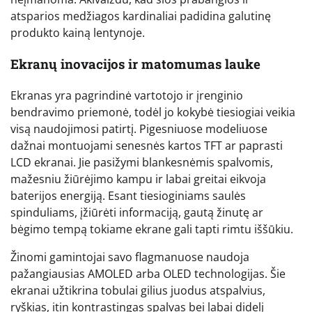
atsparios medžiagos kardinaliai padidina galutinę
produkto kainą lentynoje.
Ekranų inovacijos ir matomumas lauke
Ekranas yra pagrindinė vartotojo ir įrenginio
bendravimo priemonė, todėl jo kokybė tiesiogiai veikia
visą naudojimosi patirtį. Pigesniuose modeliuose
dažnai montuojami senesnės kartos TFT ar paprasti
LCD ekranai. Jie pasižymi blankesnėmis spalvomis,
mažesniu žiūrėjimo kampu ir labai greitai eikvoja
baterijos energiją. Esant tiesioginiams saulės
spinduliams, įžiūrėti informaciją, gautą žinutę ar
bėgimo tempą tokiame ekrane gali tapti rimtu iššūkiu.
Žinomi gamintojai savo flagmanuose naudoja
pažangiausias AMOLED arba OLED technologijas. Šie
ekranai užtikrina tobulai gilius juodus atspalvius,
ryškias, itin kontrastingas spalvas bei labai didelį