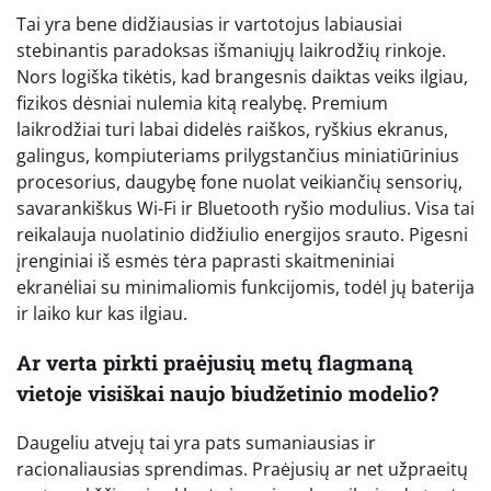
Tai yra bene didžiausias ir vartotojus labiausiai
stebinantis paradoksas išmaniųjų laikrodžių rinkoje.
Nors logiška tikėtis, kad brangesnis daiktas veiks ilgiau,
fizikos dėsniai nulemia kitą realybę. Premium
laikrodžiai turi labai didelės raiškos, ryškius ekranus,
galingus, kompiuteriams prilygstančius miniatiūrinius
procesorius, daugybę fone nuolat veikiančių sensorių,
savarankiškus Wi-Fi ir Bluetooth ryšio modulius. Visa tai
reikalauja nuolatinio didžiulio energijos srauto. Pigesni
įrenginiai iš esmės tėra paprasti skaitmeniniai
ekranėliai su minimaliomis funkcijomis, todėl jų baterija
ir laiko kur kas ilgiau.
Ar verta pirkti praėjusių metų flagmaną
vietoje visiškai naujo biudžetinio modelio?
Daugeliu atvejų tai yra pats sumaniausias ir
racionaliausias sprendimas. Praėjusių ar net užpraeitų