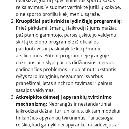
neatsižvelgdami į specifinius tos sporto šakos
reikalavimus. Visuomet vertinkite jutiklių kokybę,
o ne sporto profilių kiekį meniu sąraše.
Kruopščiai patikrinkite lydinčiąją programėlę:
Prieš pirkdami išmanųjį laikrodį iš jums mažiau
pažįstamo gamintojo, parsisiųskite jo valdymui
skirtą telefono programėlę iš oficialios
parduotuvės ir paskaitykite kitų žmonių
atsiliepimus. Būtent programinėje įrangoje
dažniausiai ir slypi pačios didžiausios, nervus
gadinančios problemos – nuolat nutrūkstantis
ryšys tarp įrenginių, negaunami svarbūs
pranešimai, lėtas sinchronizavimas ir painus
sąsajos valdymas.
Atkreipkite dėmesį į apyrankių tvirtinimo
mechanizmą:
Nebrangūs ir nestandartiniai
laikrodžiai dažnai turi unikalius, tik tam modeliui
tinkančius apyrankių tvirtinimus. Tai tiesiogiai
reiškia, kad gamyklinei apyrankei nusidėvėjus ar