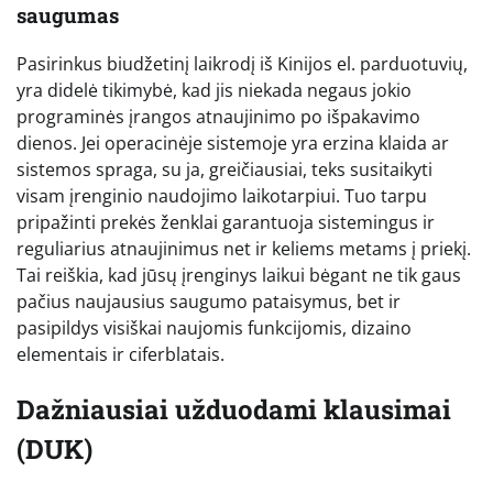
saugumas
Pasirinkus biudžetinį laikrodį iš Kinijos el. parduotuvių,
yra didelė tikimybė, kad jis niekada negaus jokio
programinės įrangos atnaujinimo po išpakavimo
dienos. Jei operacinėje sistemoje yra erzina klaida ar
sistemos spraga, su ja, greičiausiai, teks susitaikyti
visam įrenginio naudojimo laikotarpiui. Tuo tarpu
pripažinti prekės ženklai garantuoja sistemingus ir
reguliarius atnaujinimus net ir keliems metams į priekį.
Tai reiškia, kad jūsų įrenginys laikui bėgant ne tik gaus
pačius naujausius saugumo pataisymus, bet ir
pasipildys visiškai naujomis funkcijomis, dizaino
elementais ir ciferblatais.
Dažniausiai užduodami klausimai
(DUK)