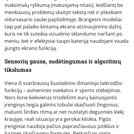
maksimalų ryškumą (matuojamą nitais), leidžiantį be
menkiausių problemų skaityti tekstą net ir plieskiant
vidurvasario saulei paplūdimyje. Brangesni modeliai
taip pat palaiko kintamą ekrano atsinaujinimo dažnį,
kuris ne tik suteikia vizualinio sklandumo naršant po
meniu, bet ir efektyviai taupo bateriją naudojant visada
įjungto ekrano funkciją.
Sensorių gausa, sudėtingumas ir algoritmų
tikslumas
Viena iš svarbiausių šiuolaikinio išmaniojo laikrodžio
funkcijų – asmeninės sveikatos ir sporto stebėjimas.
Nors kone kiekvienas trisdešimt eurų kainuojantis
įrenginys teigia galintis tobulai skaičiuoti žingsnius,
matuoti širdies ritmą ar net nustatyti deguonies kiekį
kraujyje, reali situacija yra gerokai kitokia. Pigūs
įrenginiai naudoja pačius paprasčiausius jutiklius ir
bazines skaičiavimo formules. Retkarčiais pigūs