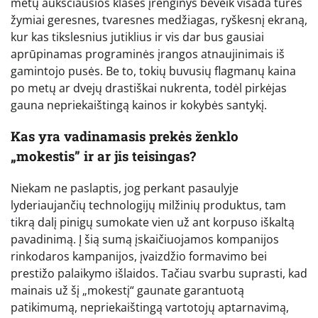
metų aukščiausios klasės įrenginys beveik visada turės
žymiai geresnes, tvaresnes medžiagas, ryškesnį ekraną,
kur kas tikslesnius jutiklius ir vis dar bus gausiai
aprūpinamas programinės įrangos atnaujinimais iš
gamintojo pusės. Be to, tokių buvusių flagmanų kaina
po metų ar dvejų drastiškai nukrenta, todėl pirkėjas
gauna nepriekaištingą kainos ir kokybės santykį.
Kas yra vadinamasis prekės ženklo
„mokestis” ir ar jis teisingas?
Niekam ne paslaptis, jog perkant pasaulyje
lyderiaujančių technologijų milžinių produktus, tam
tikrą dalį pinigų sumokate vien už ant korpuso iškaltą
pavadinimą. Į šią sumą įskaičiuojamos kompanijos
rinkodaros kampanijos, įvaizdžio formavimo bei
prestižo palaikymo išlaidos. Tačiau svarbu suprasti, kad
mainais už šį „mokestį“ gaunate garantuotą
patikimumą, nepriekaištingą vartotojų aptarnavimą,