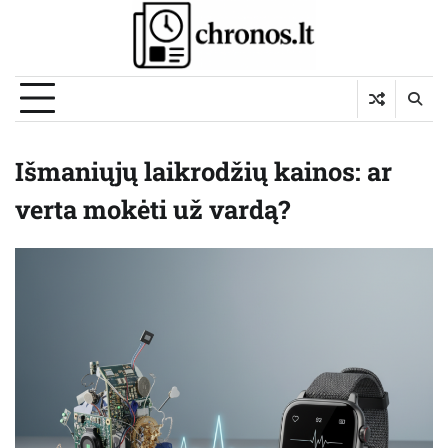
Skip
to
content
Išmaniųjų laikrodžių kainos: ar
verta mokėti už vardą?