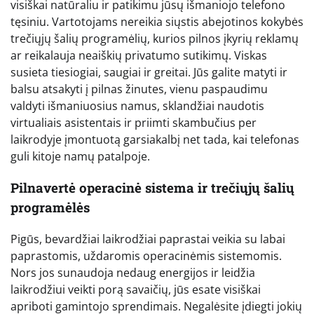
visiškai natūraliu ir patikimu jūsų išmaniojo telefono
tęsiniu. Vartotojams nereikia siųstis abejotinos kokybės
trečiųjų šalių programėlių, kurios pilnos įkyrių reklamų
ar reikalauja neaiškių privatumo sutikimų. Viskas
susieta tiesiogiai, saugiai ir greitai. Jūs galite matyti ir
balsu atsakyti į pilnas žinutes, vienu paspaudimu
valdyti išmaniuosius namus, sklandžiai naudotis
virtualiais asistentais ir priimti skambučius per
laikrodyje įmontuotą garsiakalbį net tada, kai telefonas
guli kitoje namų patalpoje.
Pilnavertė operacinė sistema ir trečiųjų šalių
programėlės
Pigūs, bevardžiai laikrodžiai paprastai veikia su labai
paprastomis, uždaromis operacinėmis sistemomis.
Nors jos sunaudoja nedaug energijos ir leidžia
laikrodžiui veikti porą savaičių, jūs esate visiškai
apriboti gamintojo sprendimais. Negalėsite įdiegti jokių