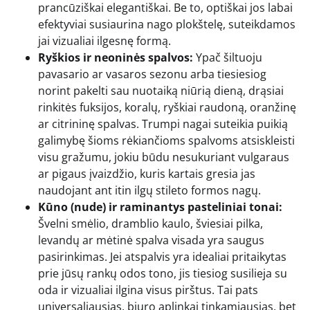
prancūziškai elegantiškai. Be to, optiškai jos labai
efektyviai susiaurina nago plokštelę, suteikdamos
jai vizualiai ilgesnę formą.
Ryškios ir neoninės spalvos:
Ypač šiltuoju
pavasario ar vasaros sezonu arba tiesiesiog
norint pakelti sau nuotaiką niūrią dieną, drąsiai
rinkitės fuksijos, koralų, ryškiai raudoną, oranžinę
ar citrininę spalvas. Trumpi nagai suteikia puikią
galimybę šioms rėkiančioms spalvoms atsiskleisti
visu gražumu, jokiu būdu nesukuriant vulgaraus
ar pigaus įvaizdžio, kuris kartais gresia jas
naudojant ant itin ilgų stileto formos nagų.
Kūno (nude) ir raminantys pasteliniai tonai:
Švelni smėlio, dramblio kaulo, šviesiai pilka,
levandų ar mėtinė spalva visada yra saugus
pasirinkimas. Jei atspalvis yra idealiai pritaikytas
prie jūsų rankų odos tono, jis tiesiog susilieja su
oda ir vizualiai ilgina visus pirštus. Tai pats
universaliausias, biuro aplinkai tinkamiausias, bet