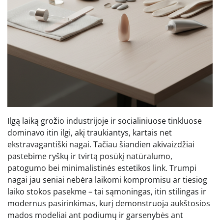
Ilgą laiką grožio industrijoje ir socialiniuose tinkluose
dominavo itin ilgi, akį traukiantys, kartais net
ekstravagantiški nagai. Tačiau šiandien akivaizdžiai
pastebime ryškų ir tvirtą posūkį natūralumo,
patogumo bei minimalistinės estetikos link. Trumpi
nagai jau seniai nebėra laikomi kompromisu ar tiesiog
laiko stokos pasekme – tai sąmoningas, itin stilingas ir
modernus pasirinkimas, kurį demonstruoja aukštosios
mados modeliai ant podiumų ir garsenybės ant