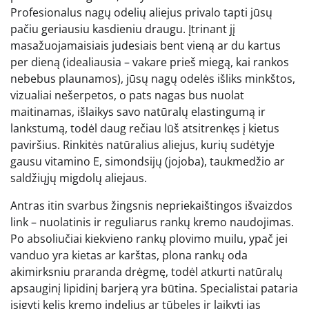
Profesionalus nagų odelių aliejus privalo tapti jūsų
pačiu geriausiu kasdieniu draugu. Įtrinant jį
masažuojamaisiais judesiais bent vieną ar du kartus
per dieną (idealiausia – vakare prieš miegą, kai rankos
nebebus plaunamos), jūsų nagų odelės išliks minkštos,
vizualiai nešerpetos, o pats nagas bus nuolat
maitinamas, išlaikys savo natūralų elastingumą ir
lankstumą, todėl daug rečiau lūš atsitrenkęs į kietus
paviršius. Rinkitės natūralius aliejus, kurių sudėtyje
gausu vitamino E, simondsijų (jojoba), taukmedžio ar
saldžiųjų migdolų aliejaus.
Antras itin svarbus žingsnis nepriekaištingos išvaizdos
link – nuolatinis ir reguliarus rankų kremo naudojimas.
Po absoliučiai kiekvieno rankų plovimo muilu, ypač jei
vanduo yra kietas ar karštas, plona rankų oda
akimirksniu praranda drėgmę, todėl atkurti natūralų
apsauginį lipidinį barjerą yra būtina. Specialistai pataria
įsigyti kelis kremo indelius ar tūbeles ir laikyti jas