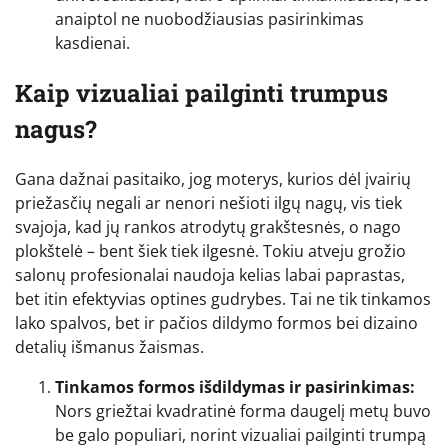
anaiptol ne nuobodžiausias pasirinkimas
kasdienai.
Kaip vizualiai pailginti trumpus
nagus?
Gana dažnai pasitaiko, jog moterys, kurios dėl įvairių
priežasčių negali ar nenori nešioti ilgų nagų, vis tiek
svajoja, kad jų rankos atrodytų grakštesnės, o nago
plokštelė – bent šiek tiek ilgesnė. Tokiu atveju grožio
salonų profesionalai naudoja kelias labai paprastas,
bet itin efektyvias optines gudrybes. Tai ne tik tinkamos
lako spalvos, bet ir pačios dildymo formos bei dizaino
detalių išmanus žaismas.
Tinkamos formos išdildymas ir pasirinkimas:
Nors griežtai kvadratinė forma daugelį metų buvo
be galo populiari, norint vizualiai pailginti trumpą