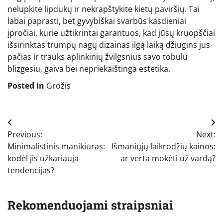
nelupkite lipdukų ir nekrapštykite kietų paviršių. Tai
labai paprasti, bet gyvybiškai svarbūs kasdieniai
įpročiai, kurie užtikrintai garantuos, kad jūsų kruopščiai
išsirinktas trumpų nagų dizainas ilgą laiką džiugins jus
pačias ir trauks aplinkinių žvilgsnius savo tobulu
blizgesiu, gaiva bei nepriekaištinga estetika.
Posted in
Grožis
Navigacija
Previous:
Next:
tarp
Minimalistinis manikiūras:
Išmaniųjų laikrodžių kainos:
įrašų
kodėl jis užkariauja
ar verta mokėti už vardą?
tendencijas?
Rekomenduojami straipsniai