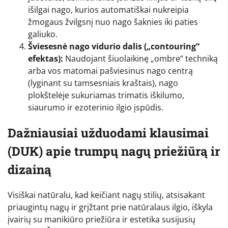
išilgai nago, kurios automatiškai nukreipia
žmogaus žvilgsnį nuo nago šaknies iki paties
galiuko.
Šviesesnė nago vidurio dalis („contouring“
efektas):
Naudojant šiuolaikinę „ombre“ techniką
arba vos matomai pašviesinus nago centrą
(lyginant su tamsesniais kraštais), nago
plokštelėje sukuriamas trimatis iškilumo,
siaurumo ir ezoterinio ilgio įspūdis.
Dažniausiai užduodami klausimai
(DUK) apie trumpų nagų priežiūrą ir
dizainą
Visiškai natūralu, kad keičiant nagų stilių, atsisakant
priaugintų nagų ir grįžtant prie natūralaus ilgio, iškyla
įvairių su manikiūro priežiūra ir estetika susijusių