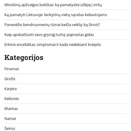
Mindūnų apžvalgos bokštas: ką pamatysite užlipę į viršų
Ką pamatyti Lietuvoje: lankytinų vietų sąrašas keliautojams
Panevėžio bendruomenių rūmai keičia veiklą: ką žinoti?
Kaip apskaičiuoti savo grynąjį turtą: paprastas gidas
Erkinis encefalitas: simptomai ir kada nedelsiant kreiptis
Kategorijos
Finansai
Grožis
Karjera
Kelionės
Maistas
Namai
Šeima