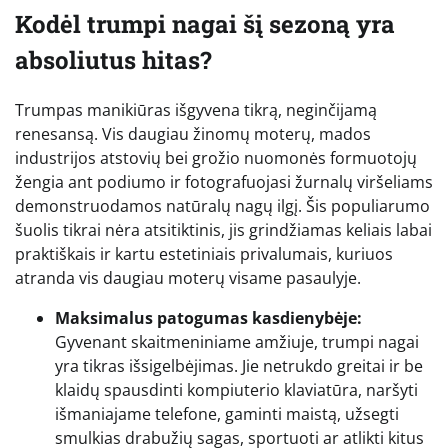
Kodėl trumpi nagai šį sezoną yra
absoliutus hitas?
Trumpas manikiūras išgyvena tikrą, neginčijamą
renesansą. Vis daugiau žinomų moterų, mados
industrijos atstovių bei grožio nuomonės formuotojų
žengia ant podiumo ir fotografuojasi žurnalų viršeliams
demonstruodamos natūralų nagų ilgį. Šis populiarumo
šuolis tikrai nėra atsitiktinis, jis grindžiamas keliais labai
praktiškais ir kartu estetiniais privalumais, kuriuos
atranda vis daugiau moterų visame pasaulyje.
Maksimalus patogumas kasdienybėje:
Gyvenant skaitmeniniame amžiuje, trumpi nagai
yra tikras išsigelbėjimas. Jie netrukdo greitai ir be
klaidų spausdinti kompiuterio klaviatūra, naršyti
išmaniajame telefone, gaminti maistą, užsegti
smulkias drabužių sagas, sportuoti ar atlikti kitus