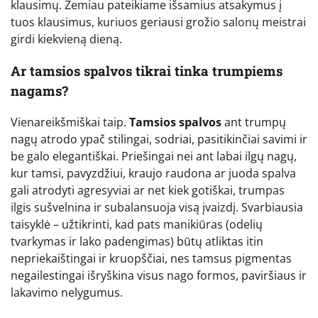
klausimų. Žemiau pateikiame išsamius atsakymus į
tuos klausimus, kuriuos geriausi grožio salonų meistrai
girdi kiekvieną dieną.
Ar tamsios spalvos tikrai tinka trumpiems
nagams?
Vienareikšmiškai taip.
Tamsios spalvos
ant trumpų
nagų atrodo ypač stilingai, sodriai, pasitikinčiai savimi ir
be galo elegantiškai. Priešingai nei ant labai ilgų nagų,
kur tamsi, pavyzdžiui, kraujo raudona ar juoda spalva
gali atrodyti agresyviai ar net kiek gotiškai, trumpas
ilgis sušvelnina ir subalansuoja visą įvaizdį. Svarbiausia
taisyklė – užtikrinti, kad pats manikiūras (odelių
tvarkymas ir lako padengimas) būtų atliktas itin
nepriekaištingai ir kruopščiai, nes tamsus pigmentas
negailestingai išryškina visus nago formos, paviršiaus ir
lakavimo nelygumus.