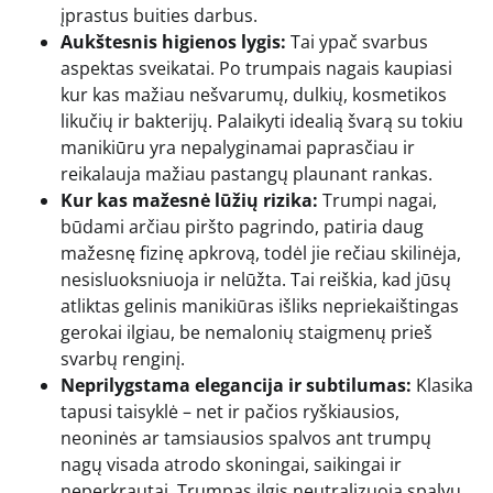
įprastus buities darbus.
Aukštesnis higienos lygis:
Tai ypač svarbus
aspektas sveikatai. Po trumpais nagais kaupiasi
kur kas mažiau nešvarumų, dulkių, kosmetikos
likučių ir bakterijų. Palaikyti idealią švarą su tokiu
manikiūru yra nepalyginamai paprasčiau ir
reikalauja mažiau pastangų plaunant rankas.
Kur kas mažesnė lūžių rizika:
Trumpi nagai,
būdami arčiau piršto pagrindo, patiria daug
mažesnę fizinę apkrovą, todėl jie rečiau skilinėja,
nesisluoksniuoja ir nelūžta. Tai reiškia, kad jūsų
atliktas gelinis manikiūras išliks nepriekaištingas
gerokai ilgiau, be nemalonių staigmenų prieš
svarbų renginį.
Neprilygstama elegancija ir subtilumas:
Klasika
tapusi taisyklė – net ir pačios ryškiausios,
neoninės ar tamsiausios spalvos ant trumpų
nagų visada atrodo skoningai, saikingai ir
neperkrautai. Trumpas ilgis neutralizuoja spalvų