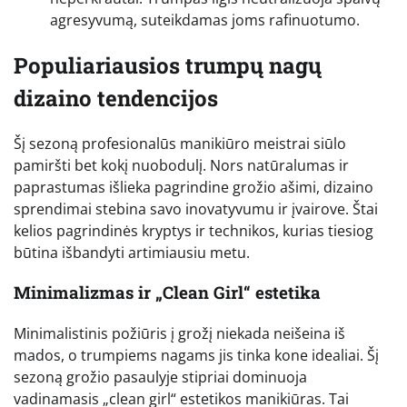
agresyvumą, suteikdamas joms rafinuotumo.
Populiariausios trumpų nagų
dizaino tendencijos
Šį sezoną profesionalūs manikiūro meistrai siūlo
pamiršti bet kokį nuobodulį. Nors natūralumas ir
paprastumas išlieka pagrindine grožio ašimi, dizaino
sprendimai stebina savo inovatyvumu ir įvairove. Štai
kelios pagrindinės kryptys ir technikos, kurias tiesiog
būtina išbandyti artimiausiu metu.
Minimalizmas ir „Clean Girl“ estetika
Minimalistinis požiūris į grožį niekada neišeina iš
mados, o trumpiems nagams jis tinka kone idealiai. Šį
sezoną grožio pasaulyje stipriai dominuoja
vadinamasis „clean girl“ estetikos manikiūras. Tai