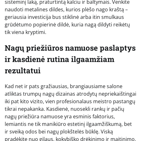
sisteminį laką, praturtintą kalciu ir baltymais. Venkite
naudoti metalines dildes, kurios plėšo nago kraštą –
geriausia investicija bus stiklinė arba itin smulkaus
grūdėtumo popierinė dildė, kuria nagą dildyti reikėtų
tik viena kryptimi.
Nagų priežiūros namuose paslaptys
ir kasdienė rutina ilgaamžiam
rezultatui
Kad net ir pats gražiausias, brangiausiame salone
atliktas trumpų nagų dizainas atrodytų nepriekaištingai
iki pat kito vizito, vien profesionalaus meistro pastangų
tikrai nepakanka. Kasdienė, nuosekli rankų ir pačių
nagų priežiūra namuose yra esminis faktorius,
lemiantis ne tik manikiūro estetinį ilgaamžiškumą, bet
ir sveiką odos bei nagų plokštelės būklę. Viską
pradėkite nuo gilaus, kokybiško drėkinimo ir maitinimo.