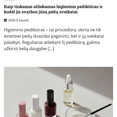
Kaip tinkamai atliekamas higieninis pedikiūras ir
kodėl jis svarbus jūsų pėdų sveikatai
2026 6 Sausio
Higieninis pedikiūras – tai procedūra, skirta ne tik
estetinei pėdų išvaizdai pagerinti, bet ir jų sveikatai
palaikyti. Reguliariai atliekant šį pedikiūrą, galima
užkirsti kelią daugybei […]