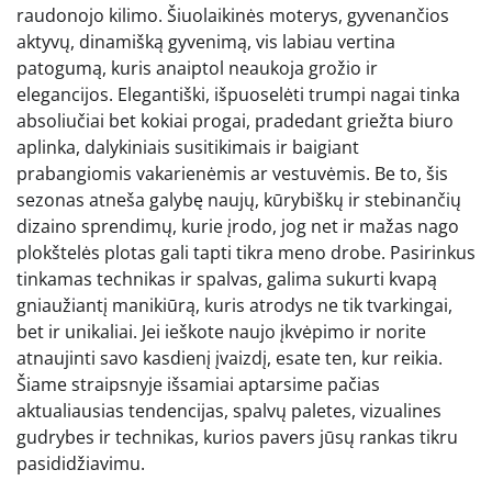
raudonojo kilimo. Šiuolaikinės moterys, gyvenančios
aktyvų, dinamišką gyvenimą, vis labiau vertina
patogumą, kuris anaiptol neaukoja grožio ir
elegancijos. Elegantiški, išpuoselėti trumpi nagai tinka
absoliučiai bet kokiai progai, pradedant griežta biuro
aplinka, dalykiniais susitikimais ir baigiant
prabangiomis vakarienėmis ar vestuvėmis. Be to, šis
sezonas atneša galybę naujų, kūrybiškų ir stebinančių
dizaino sprendimų, kurie įrodo, jog net ir mažas nago
plokštelės plotas gali tapti tikra meno drobe. Pasirinkus
tinkamas technikas ir spalvas, galima sukurti kvapą
gniaužiantį manikiūrą, kuris atrodys ne tik tvarkingai,
bet ir unikaliai. Jei ieškote naujo įkvėpimo ir norite
atnaujinti savo kasdienį įvaizdį, esate ten, kur reikia.
Šiame straipsnyje išsamiai aptarsime pačias
aktualiausias tendencijas, spalvų paletes, vizualines
gudrybes ir technikas, kurios pavers jūsų rankas tikru
pasididžiavimu.