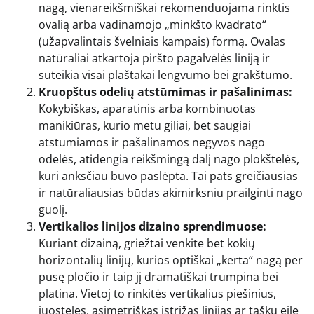
nagą, vienareikšmiškai rekomenduojama rinktis
ovalią arba vadinamojo „minkšto kvadrato“
(užapvalintais švelniais kampais) formą. Ovalas
natūraliai atkartoja piršto pagalvėlės liniją ir
suteikia visai plaštakai lengvumo bei grakštumo.
Kruopštus odelių atstūmimas ir pašalinimas:
Kokybiškas, aparatinis arba kombinuotas
manikiūras, kurio metu giliai, bet saugiai
atstumiamos ir pašalinamos negyvos nago
odelės, atidengia reikšmingą dalį nago plokštelės,
kuri anksčiau buvo paslėpta. Tai pats greičiausias
ir natūraliausias būdas akimirksniu prailginti nago
guolį.
Vertikalios linijos dizaino sprendimuose:
Kuriant dizainą, griežtai venkite bet kokių
horizontalių linijų, kurios optiškai „kerta“ nagą per
pusę pločio ir taip jį dramatiškai trumpina bei
platina. Vietoj to rinkitės vertikalius piešinius,
juosteles, asimetriškas įstrižas linijas ar taškų eilę