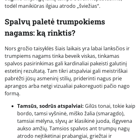
todėl manikiūras ilgiau atrodo „šviežias“.
Spalvų paletė trumpokiems
nagams: ką rinktis?
Nors grožio taisyklės šiais laikais yra labai lanksčios ir
trumpiems nagams tinka beveik viskas, tinkamas
spalvos pasirinkimas gali kardinaliai pakeisti galutinį
estetinį rezultatą. Tam tikri atspalviai gali meistriškai
pabrėžti jūsų asmeninį stilių, priderinti nagus prie
aprangos arba netgi vizualiai pakoreguoti pačio nago
formą.
Tamsūs, sodrūs atspalviai:
Gilūs tonai, tokie kaip
bordo, tamsi vyšninė, miško žalia (smaragdo),
tamsiai mėlyna, slyvų ar klasikinė juoda, išgyvena
aukso amžių. Tamsios spalvos ant trumpų nagų
atrodo neįtikėtinai prabangiai, griežtai ir