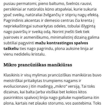
pusiau permatomi, pieno baltumo, švelnūs rausvi,
persikiniai ar natūralūs kūno atspalviai, kurie sukuria
ypač sveikų, natūraliai žvilgančių ir stiprių nagų efektą.
Pagrindinis akcentas ir dėmesio centras čia krenta į
nepriekaištingai sutvarkytas odeles, tobulai išlygintą
nago paviršių ir sveiką odą. Norint įnešti šiek tiek
įvairovės ir asmeniškumo, minimalistinį dizainą galima
subtiliai pagyvinti
mažu kontrastingos spalvos
taškeliu
ties nago pagrindu, plona auksine linija ar
vienu nedideliu kristalu.
Mikro prancūziškas manikiūras
Klasikinis ir visų mylimas prancūziškas manikiūras buvo
meistriškai pritaikytas trumpiems nagams ir
evoliucionavo į itin madingą „mikro“ versiją. Tai toks
dizainas, kai balta (arba visiškai bet kokios kitos
pasirinktos spalvos) linija nago galiuke nupiešiama itin
plona, kartais net plauko storumo, vos pastebima. Toks