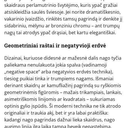
skaidraus perlamutrinio švytėjimo, kuris ypač gražiai
atsiskleidžia saulės šviesoje. Jei norite dramatiškesnio,
vakarinio įvaizdžio, rinkitės tamsų pagrindą ir denkite jį
sidabriniu, mėlynu ar bronziniu chromu – ant trumpų
nagų tai atrodys ypač drąsiai, bet kartu elegantiškai.
Geometriniai raštai ir negatyvioji erdvė
Dizainai, kuriuose didesnė ar mažesnė dalis nago tyčia
paliekama nenulakuota jokia spalva (vadinamoji
„negative space“ arba negatyvios erdvės technika),
tiesiog puikiai tinka ir trumpiems nagams. Išmaniai
derinant skaidrų ar kamufliažinį pagrindą su ryškiomis
geometrinėmis figūromis – mažais trikampiais, lankais,
asimetriškomis linijomis ar kvadratais – sukuriamas
optinis gylio įspūdis. Ši moderni technika ne tik atrodo
originaliai ir traukia akį, bet ir yra labai praktiška:
kadangi nago pagrindas dažnai lieka skaidrus, nago
augimo linija ilgą laiką tampa beveik nepastebima,