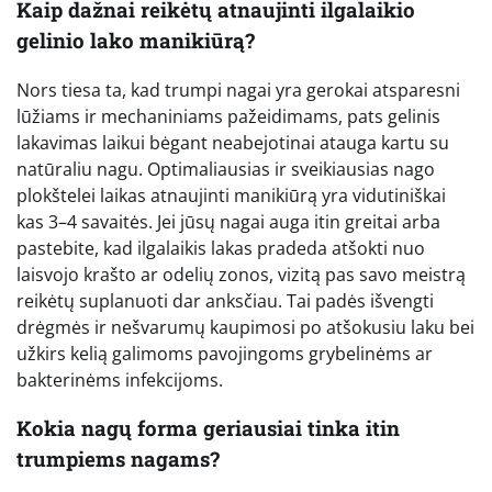
Kaip dažnai reikėtų atnaujinti ilgalaikio
gelinio lako manikiūrą?
Nors tiesa ta, kad trumpi nagai yra gerokai atsparesni
lūžiams ir mechaniniams pažeidimams, pats gelinis
lakavimas laikui bėgant neabejotinai atauga kartu su
natūraliu nagu. Optimaliausias ir sveikiausias nago
plokštelei laikas atnaujinti manikiūrą yra vidutiniškai
kas 3–4 savaitės. Jei jūsų nagai auga itin greitai arba
pastebite, kad ilgalaikis lakas pradeda atšokti nuo
laisvojo krašto ar odelių zonos, vizitą pas savo meistrą
reikėtų suplanuoti dar anksčiau. Tai padės išvengti
drėgmės ir nešvarumų kaupimosi po atšokusiu laku bei
užkirs kelią galimoms pavojingoms grybelinėms ar
bakterinėms infekcijoms.
Kokia nagų forma geriausiai tinka itin
trumpiems nagams?