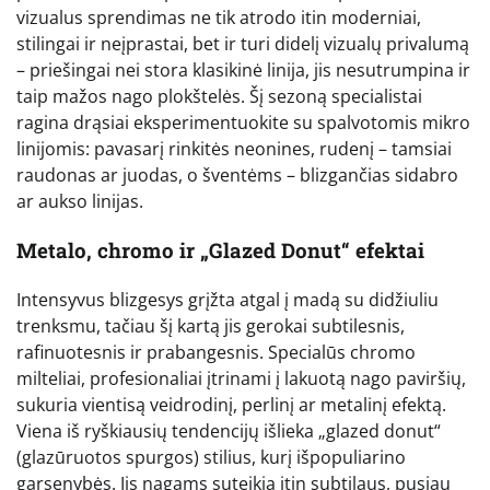
vizualus sprendimas ne tik atrodo itin moderniai,
stilingai ir neįprastai, bet ir turi didelį vizualų privalumą
– priešingai nei stora klasikinė linija, jis nesutrumpina ir
taip mažos nago plokštelės. Šį sezoną specialistai
ragina drąsiai eksperimentuokite su spalvotomis mikro
linijomis: pavasarį rinkitės neonines, rudenį – tamsiai
raudonas ar juodas, o šventėms – blizgančias sidabro
ar aukso linijas.
Metalo, chromo ir „Glazed Donut“ efektai
Intensyvus blizgesys grįžta atgal į madą su didžiuliu
trenksmu, tačiau šį kartą jis gerokai subtilesnis,
rafinuotesnis ir prabangesnis. Specialūs chromo
milteliai, profesionaliai įtrinami į lakuotą nago paviršių,
sukuria vientisą veidrodinį, perlinį ar metalinį efektą.
Viena iš ryškiausių tendencijų išlieka „glazed donut“
(glazūruotos spurgos) stilius, kurį išpopuliarino
garsenybės. Jis nagams suteikia itin subtilaus, pusiau