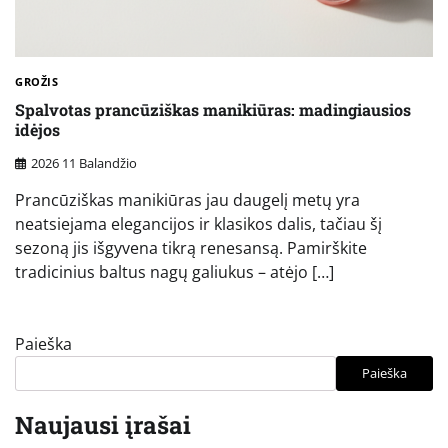
GROŽIS
Spalvotas prancūziškas manikiūras: madingiausios
idėjos
2026 11 Balandžio
Prancūziškas manikiūras jau daugelį metų yra
neatsiejama elegancijos ir klasikos dalis, tačiau šį
sezoną jis išgyvena tikrą renesansą. Pamirškite
tradicinius baltus nagų galiukus – atėjo […]
Paieška
Paieška
Naujausi įrašai