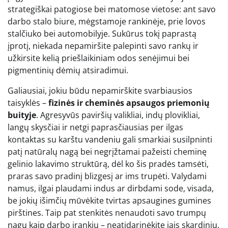
strategiškai patogiose bei matomose vietose: ant savo
darbo stalo biure, mėgstamoje rankinėje, prie lovos
stalčiuko bei automobilyje. Sukūrus tokį paprastą
įprotį, niekada nepamiršite palepinti savo rankų ir
užkirsite kelią priešlaikiniam odos senėjimui bei
pigmentinių dėmių atsiradimui.
Galiausiai, jokiu būdu nepamirškite svarbiausios
taisyklės –
fizinės ir cheminės apsaugos priemonių
buityje
. Agresyvūs paviršių valikliai, indų plovikliai,
langų skysčiai ir netgi paprasčiausias per ilgas
kontaktas su karštu vandeniu gali smarkiai susilpninti
patį natūralų nagą bei negrįžtamai pažeisti cheminę
gelinio lakavimo struktūrą, dėl ko šis pradės tamsėti,
praras savo pradinį blizgesį ar ims trupėti. Valydami
namus, ilgai plaudami indus ar dirbdami sode, visada,
be jokių išimčių mūvėkite tvirtas apsaugines gumines
pirštines. Taip pat stenkitės nenaudoti savo trumpų
nagų kaip darbo įrankių – neatidarinėkite jais skardinių,