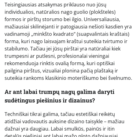
Teisingiausias atsakymas priklauso nuo jūsų
individualios, natūralios nago guolio (plokštelės)
formos ir pirštų storumo bei ilgio. Universaliausia,
mažiausiai skilinėjanti ir patogiausia nešioti kasdien yra
vadinamoji „minkšto kvadrato“ (suapvalintais kraštais)
forma, kuri nago laisvajam kraštui suteikia tvirtumo ir
stabilumo. Tačiau jei jūsų pirštai yra natūraliai kiek
trumpesni ar putlesni, profesionalai vieningai
rekomenduoja rinktis ovalią formą, kuri optiškai
pailgina pirštus, vizualiai plonina pačią plaštaką ir
suteikia rankoms klasikinio moteriškumo bei švelnumo.
Ar ant labai trumpų nagų galima daryti
sudėtingus piešinius ir dizainus?
Techniškai tikrai galima, tačiau estetiškai reikėtų
atidžiai vadovautis auksine dizaino taisykle – mažiau
dažnai yra daugiau. Labai smulkūs, painūs ir itin
detalūs piešiniai ant labai mažo ploto dažniausiai