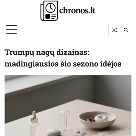
Skip
to
content
Trumpų nagų dizainas:
madingiausios šio sezono idėjos