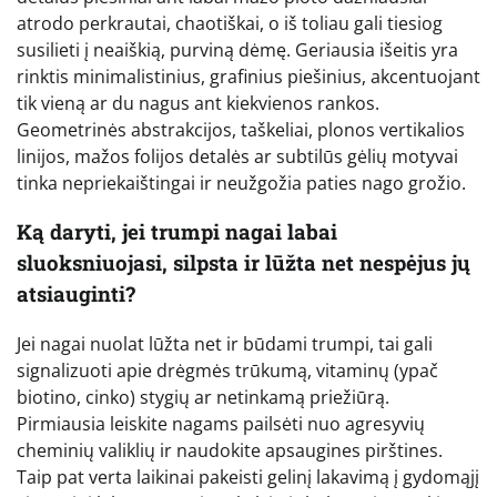
atrodo perkrautai, chaotiškai, o iš toliau gali tiesiog
susilieti į neaiškią, purviną dėmę. Geriausia išeitis yra
rinktis minimalistinius, grafinius piešinius, akcentuojant
tik vieną ar du nagus ant kiekvienos rankos.
Geometrinės abstrakcijos, taškeliai, plonos vertikalios
linijos, mažos folijos detalės ar subtilūs gėlių motyvai
tinka nepriekaištingai ir neužgožia paties nago grožio.
Ką daryti, jei trumpi nagai labai
sluoksniuojasi, silpsta ir lūžta net nespėjus jų
atsiauginti?
Jei nagai nuolat lūžta net ir būdami trumpi, tai gali
signalizuoti apie drėgmės trūkumą, vitaminų (ypač
biotino, cinko) stygių ar netinkamą priežiūrą.
Pirmiausia leiskite nagams pailsėti nuo agresyvių
cheminių valiklių ir naudokite apsaugines pirštines.
Taip pat verta laikinai pakeisti gelinį lakavimą į gydomąjį