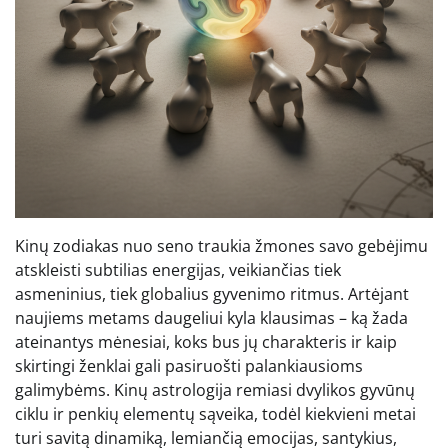
Kinų zodiakas nuo seno traukia žmones savo gebėjimu
atskleisti subtilias energijas, veikiančias tiek
asmeninius, tiek globalius gyvenimo ritmus. Artėjant
naujiems metams daugeliui kyla klausimas – ką žada
ateinantys mėnesiai, koks bus jų charakteris ir kaip
skirtingi ženklai gali pasiruošti palankiausioms
galimybėms. Kinų astrologija remiasi dvylikos gyvūnų
ciklu ir penkių elementų sąveika, todėl kiekvieni metai
turi savitą dinamiką, lemiančią emocijas, santykius,