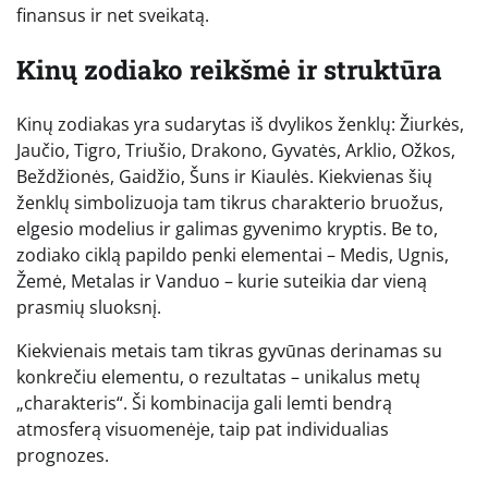
finansus ir net sveikatą.
Kinų zodiako reikšmė ir struktūra
Kinų zodiakas yra sudarytas iš dvylikos ženklų: Žiurkės,
Jaučio, Tigro, Triušio, Drakono, Gyvatės, Arklio, Ožkos,
Beždžionės, Gaidžio, Šuns ir Kiaulės. Kiekvienas šių
ženklų simbolizuoja tam tikrus charakterio bruožus,
elgesio modelius ir galimas gyvenimo kryptis. Be to,
zodiako ciklą papildo penki elementai – Medis, Ugnis,
Žemė, Metalas ir Vanduo – kurie suteikia dar vieną
prasmių sluoksnį.
Kiekvienais metais tam tikras gyvūnas derinamas su
konkrečiu elementu, o rezultatas – unikalus metų
„charakteris“. Ši kombinacija gali lemti bendrą
atmosferą visuomenėje, taip pat individualias
prognozes.