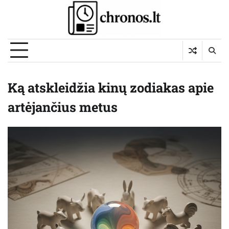
Skip
to
content
Ką atskleidžia kinų zodiakas apie
artėjančius metus