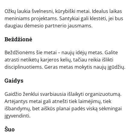
Ožkų laukia švelnesni, kūrybiški metai. Idealus laikas
meniniams projektams. Santykiai gali klestėti, jei bus
daugiau dėmesio partnerio jausmams.
Beždžionė
Beždžionėms šie metai – naujų idėjų metas. Galite
atrasti netikėtų karjeros kelių, tačiau reikia išlikti
disciplinuotiems. Geras metas mokytis naujų įgūdžių.
Gaidys
Gaidžio ženklui svarbiausia išlaikyti organizuotumą.
Artėjantys metai gali atnešti tiek laimėjimų, tiek
išbandymų, bet aiškūs planai padės viską sėkmingai
įgyvendinti.
Šuo