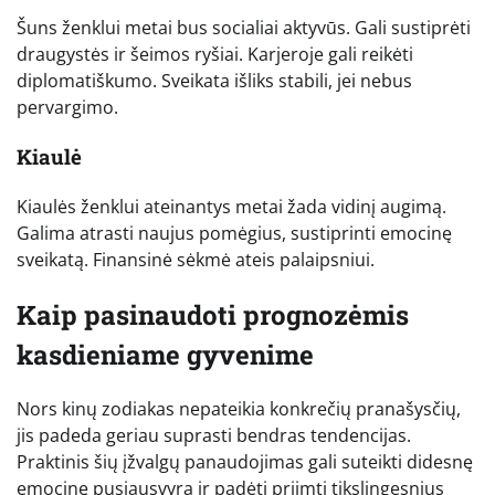
Šuns ženklui metai bus socialiai aktyvūs. Gali sustiprėti
draugystės ir šeimos ryšiai. Karjeroje gali reikėti
diplomatiškumo. Sveikata išliks stabili, jei nebus
pervargimo.
Kiaulė
Kiaulės ženklui ateinantys metai žada vidinį augimą.
Galima atrasti naujus pomėgius, sustiprinti emocinę
sveikatą. Finansinė sėkmė ateis palaipsniui.
Kaip pasinaudoti prognozėmis
kasdieniame gyvenime
Nors kinų zodiakas nepateikia konkrečių pranašysčių,
jis padeda geriau suprasti bendras tendencijas.
Praktinis šių įžvalgų panaudojimas gali suteikti didesnę
emocinę pusiausvyrą ir padėti priimti tikslingesnius