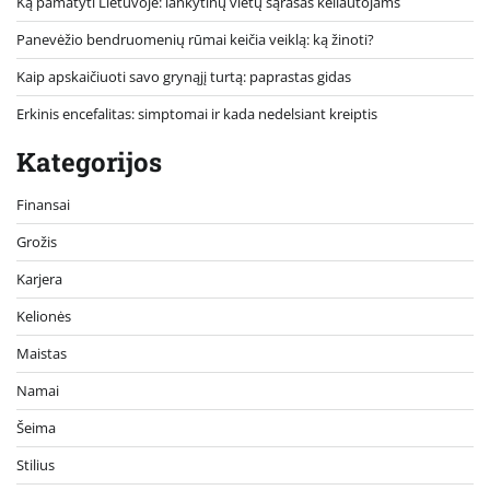
Ką pamatyti Lietuvoje: lankytinų vietų sąrašas keliautojams
Panevėžio bendruomenių rūmai keičia veiklą: ką žinoti?
Kaip apskaičiuoti savo grynąjį turtą: paprastas gidas
Erkinis encefalitas: simptomai ir kada nedelsiant kreiptis
Kategorijos
Finansai
Grožis
Karjera
Kelionės
Maistas
Namai
Šeima
Stilius