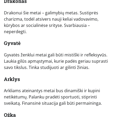
Drakonas
Drakonui šie metai – galimybių metas. Sustiprės
charizma, todėl atsivers nauji keliai vadovavimo,
kūrybos ar socialinėse srityse. Svarbiausia –
neperdegti.
Gyvatė
Gyvatės ženklui metai gali būti mistiški ir refleksyvūs.
Laukia gilūs apmąstymai, kurie padės geriau suprasti
savo tikslus. Tinka studijuoti ar gilinti žinias.
Arklys
Arkliams ateinantys metai bus dinamiški ir kupini
netikėtumų. Palanku pradėti sportuoti, stiprinti
sveikatą. Finansinė situacija gali būti permaininga.
Ožka