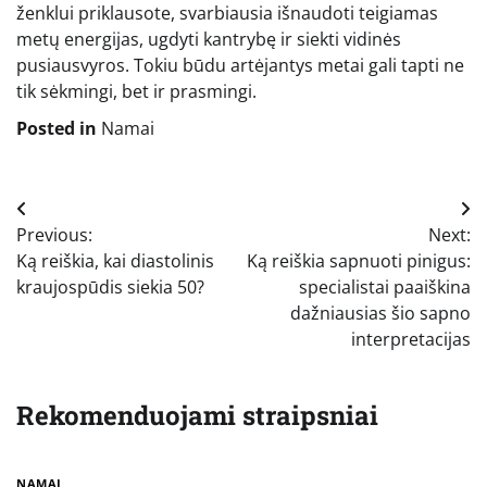
ženklui priklausote, svarbiausia išnaudoti teigiamas
metų energijas, ugdyti kantrybę ir siekti vidinės
pusiausvyros. Tokiu būdu artėjantys metai gali tapti ne
tik sėkmingi, bet ir prasmingi.
Posted in
Namai
Navigacija
Previous:
Next:
tarp
Ką reiškia, kai diastolinis
Ką reiškia sapnuoti pinigus:
įrašų
kraujospūdis siekia 50?
specialistai paaiškina
dažniausias šio sapno
interpretacijas
Rekomenduojami straipsniai
NAMAI