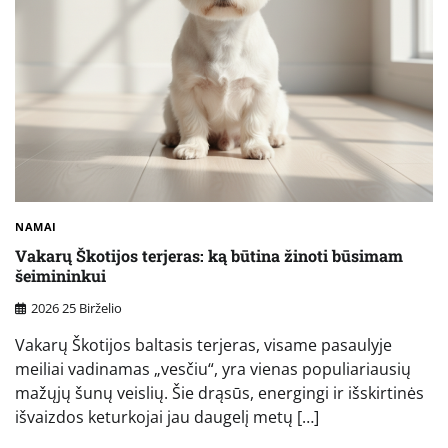
NAMAI
Vakarų Škotijos terjeras: ką būtina žinoti būsimam
šeimininkui
2026 25 Birželio
Vakarų Škotijos baltasis terjeras, visame pasaulyje
meiliai vadinamas „vesčiu“, yra vienas populiariausių
mažųjų šunų veislių. Šie drąsūs, energingi ir išskirtinės
išvaizdos keturkojai jau daugelį metų […]