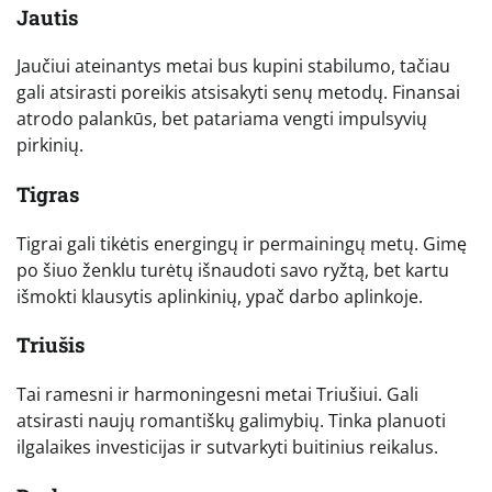
Jautis
Jaučiui ateinantys metai bus kupini stabilumo, tačiau
gali atsirasti poreikis atsisakyti senų metodų. Finansai
atrodo palankūs, bet patariama vengti impulsyvių
pirkinių.
Tigras
Tigrai gali tikėtis energingų ir permainingų metų. Gimę
po šiuo ženklu turėtų išnaudoti savo ryžtą, bet kartu
išmokti klausytis aplinkinių, ypač darbo aplinkoje.
Triušis
Tai ramesni ir harmoningesni metai Triušiui. Gali
atsirasti naujų romantiškų galimybių. Tinka planuoti
ilgalaikes investicijas ir sutvarkyti buitinius reikalus.