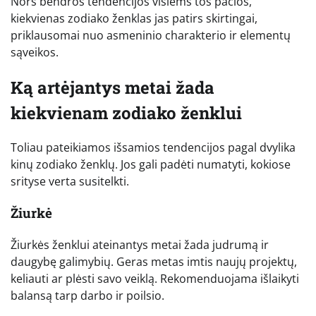
Nors bendros tendencijos visiems tos pačios,
kiekvienas zodiako ženklas jas patirs skirtingai,
priklausomai nuo asmeninio charakterio ir elementų
sąveikos.
Ką artėjantys metai žada
kiekvienam zodiako ženklui
Toliau pateikiamos išsamios tendencijos pagal dvylika
kinų zodiako ženklų. Jos gali padėti numatyti, kokiose
srityse verta susitelkti.
Žiurkė
Žiurkės ženklui ateinantys metai žada judrumą ir
daugybę galimybių. Geras metas imtis naujų projektų,
keliauti ar plėsti savo veiklą. Rekomenduojama išlaikyti
balansą tarp darbo ir poilsio.