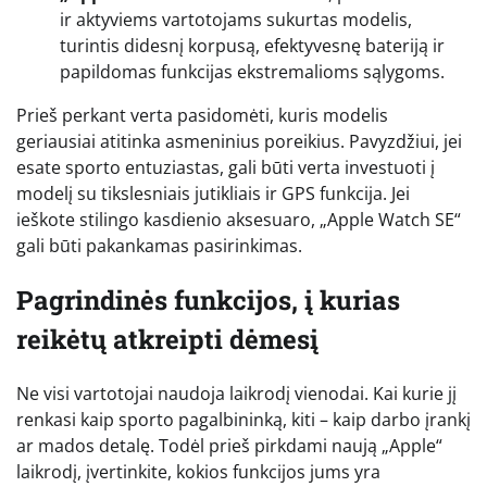
ir aktyviems vartotojams sukurtas modelis,
turintis didesnį korpusą, efektyvesnę bateriją ir
papildomas funkcijas ekstremalioms sąlygoms.
Prieš perkant verta pasidomėti, kuris modelis
geriausiai atitinka asmeninius poreikius. Pavyzdžiui, jei
esate sporto entuziastas, gali būti verta investuoti į
modelį su tikslesniais jutikliais ir GPS funkcija. Jei
ieškote stilingo kasdienio aksesuaro, „Apple Watch SE“
gali būti pakankamas pasirinkimas.
Pagrindinės funkcijos, į kurias
reikėtų atkreipti dėmesį
Ne visi vartotojai naudoja laikrodį vienodai. Kai kurie jį
renkasi kaip sporto pagalbininką, kiti – kaip darbo įrankį
ar mados detalę. Todėl prieš pirkdami naują „Apple“
laikrodį, įvertinkite, kokios funkcijos jums yra