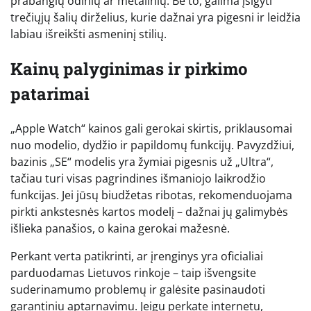
prabangių odinių ar metalinių. Be to, galima įsigyti
trečiųjų šalių dirželius, kurie dažnai yra pigesni ir leidžia
labiau išreikšti asmeninį stilių.
Kainų palyginimas ir pirkimo
patarimai
„Apple Watch“ kainos gali gerokai skirtis, priklausomai
nuo modelio, dydžio ir papildomų funkcijų. Pavyzdžiui,
bazinis „SE“ modelis yra žymiai pigesnis už „Ultra“,
tačiau turi visas pagrindines išmaniojo laikrodžio
funkcijas. Jei jūsų biudžetas ribotas, rekomenduojama
pirkti ankstesnės kartos modelį – dažnai jų galimybės
išlieka panašios, o kaina gerokai mažesnė.
Perkant verta patikrinti, ar įrenginys yra oficialiai
parduodamas Lietuvos rinkoje – taip išvengsite
suderinamumo problemų ir galėsite pasinaudoti
garantiniu aptarnavimu. Jeigu perkate internetu,