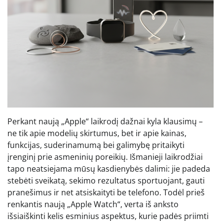
Perkant naują „Apple“ laikrodį dažnai kyla klausimų –
ne tik apie modelių skirtumus, bet ir apie kainas,
funkcijas, suderinamumą bei galimybę pritaikyti
įrenginį prie asmeninių poreikių. Išmanieji laikrodžiai
tapo neatsiejama mūsų kasdienybės dalimi: jie padeda
stebėti sveikatą, sekimo rezultatus sportuojant, gauti
pranešimus ir net atsiskaityti be telefono. Todėl prieš
renkantis naują „Apple Watch“, verta iš anksto
išsiaiškinti kelis esminius aspektus, kurie padės priimti