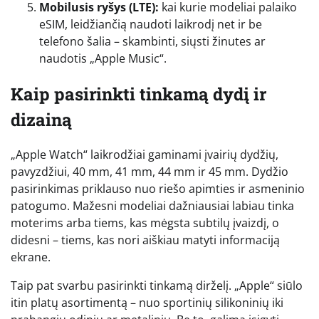
Mobilusis ryšys (LTE):
kai kurie modeliai palaiko
eSIM, leidžiančią naudoti laikrodį net ir be
telefono šalia – skambinti, siųsti žinutes ar
naudotis „Apple Music“.
Kaip pasirinkti tinkamą dydį ir
dizainą
„Apple Watch“ laikrodžiai gaminami įvairių dydžių,
pavyzdžiui, 40 mm, 41 mm, 44 mm ir 45 mm. Dydžio
pasirinkimas priklauso nuo riešo apimties ir asmeninio
patogumo. Mažesni modeliai dažniausiai labiau tinka
moterims arba tiems, kas mėgsta subtilų įvaizdį, o
didesni – tiems, kas nori aiškiau matyti informaciją
ekrane.
Taip pat svarbu pasirinkti tinkamą dirželį. „Apple“ siūlo
itin platų asortimentą – nuo sportinių silikoninių iki