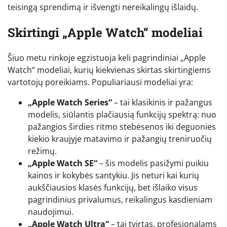
teisingą sprendimą ir išvengti nereikalingų išlaidų.
Skirtingi „Apple Watch“ modeliai
Šiuo metu rinkoje egzistuoja keli pagrindiniai „Apple
Watch“ modeliai, kurių kiekvienas skirtas skirtingiems
vartotojų poreikiams. Populiariausi modeliai yra:
„Apple Watch Series“
– tai klasikinis ir pažangus
modelis, siūlantis plačiausią funkcijų spektrą: nuo
pažangios širdies ritmo stebėsenos iki deguonies
kiekio kraujyje matavimo ir pažangių treniruočių
režimų.
„Apple Watch SE“
– šis modelis pasižymi puikiu
kainos ir kokybės santykiu. Jis neturi kai kurių
aukščiausios klasės funkcijų, bet išlaiko visus
pagrindinius privalumus, reikalingus kasdieniam
naudojimui.
„Apple Watch Ultra“
– tai tvirtas, profesionalams