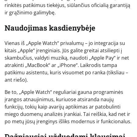
rinkitės patikimus tiekėjus, siūlančius oficialią garantiją
ir grąžinimo galimybę.
Naudojimas kasdienybėje
Vienas iš „Apple Watch“ privalumų – jo integracija su
kitais „Apple“ įrenginiais. Jūs galite greitai atsiliepti į
skambučius, valdyti muziką, naudoti „Apple Pay“ ir net
atrakinti „MacBook“ ar „iPhone“. Laikrodis tampa
patikimu asistentu, kuris visuomet po ranka (tiksliau –
ant riešo).
Be to, „Apple Watch“ reguliariai gauna programinės
įrangos atnaujinimus, kuriuose atsiranda naujų
funkcijų, tokių kaip avarijų aptikimas ar patobulinti
miego duomenų analizės įrankiai. Tai reiškia, kad net ir
po metų jūsų įrenginys išliks modernus ir funkcionalus.
Dažniausiai užduodami klausimai