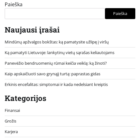
Paieška
Paieška
Naujausi įrašai
Mindūnų apžvalgos bokštas: ką pamatysite užlipę į viršų
Ką pamatyti Lietuvoje: lankytinų vietų sąrašas keliautojams
Panevėžio bendruomenių rūmai keičia veiklą: ką žinoti?
Kaip apskaičiuoti savo grynąjį turtą: paprastas gidas
Erkinis encefalitas: simptomai ir kada nedelsiant kreiptis
Kategorijos
Finansai
Grožis
Karjera