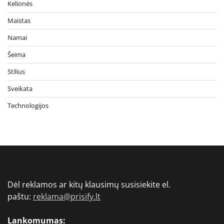
Kelionės
Maistas
Namai
Šeima
Stilius
Sveikata
Technologijos
Dėl reklamos ar kitų klausimų susisiekite el.
paštu:
reklama@prisify.lt
Lankomumas: