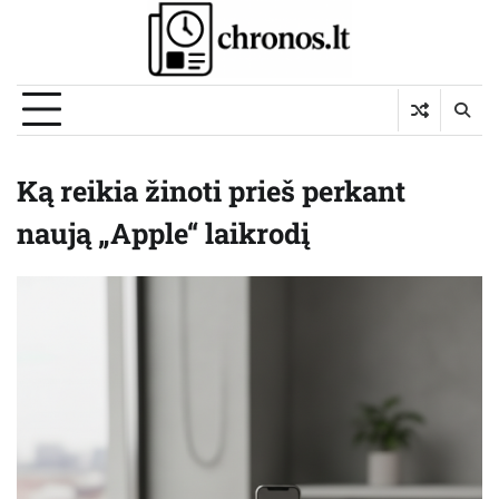
Skip
to
content
Ką reikia žinoti prieš perkant
naują „Apple“ laikrodį