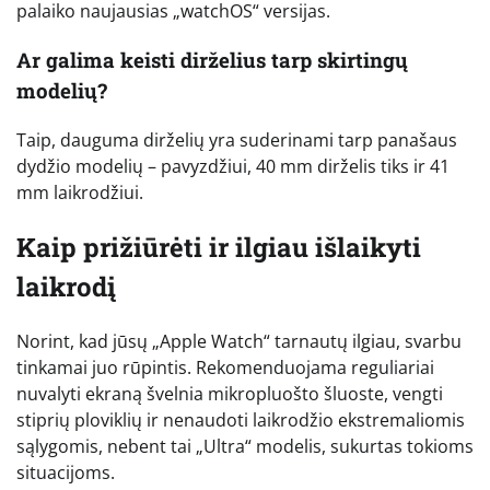
palaiko naujausias „watchOS“ versijas.
Ar galima keisti dirželius tarp skirtingų
modelių?
Taip, dauguma dirželių yra suderinami tarp panašaus
dydžio modelių – pavyzdžiui, 40 mm dirželis tiks ir 41
mm laikrodžiui.
Kaip prižiūrėti ir ilgiau išlaikyti
laikrodį
Norint, kad jūsų „Apple Watch“ tarnautų ilgiau, svarbu
tinkamai juo rūpintis. Rekomenduojama reguliariai
nuvalyti ekraną švelnia mikropluošto šluoste, vengti
stiprių ploviklių ir nenaudoti laikrodžio ekstremaliomis
sąlygomis, nebent tai „Ultra“ modelis, sukurtas tokioms
situacijoms.