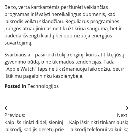
Be to, verta kartkartėmis peržiūrėti veikiančias
programas ir išvalyti nereikalingus duomenis, kad
laikrodis veiktų sklandžiau. Reguliarus programinės
įrangos atnaujinimas ne tik užtikrina saugumą, bet ir
padeda išvengti klaidų bei optimizuoja energijos
suvartojimą.
Svarbiausia – pasirinkti tokį įrenginį, kuris atitiktų jūsų
gyvenimo būdą, o ne tik mados tendencijas. Tada
„Apple Watch“ taps ne tik išmaniuoju laikrodžiu, bet ir
ištikimu pagalbininku kasdienybėje.
Posted in
Technologijos
Navigacija
Previous:
Next:
tarp
Kaip išsirinkti didelį sieninį
Kaip išsirinkti tinkamiausią
įrašų
laikrodį, kad jis derėtų prie
laikrodį telefonui vaikui: ką