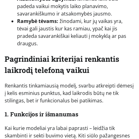
padeda vaikui mokytis laiko planavimo,
savarankiškumo ir atsakomybės jausmo.
Ramybė tėvams:
žinodami, kur jų vaikas yra,
tėvai gali jaustis kur kas ramiau, ypač kai jis
pradeda savarankiškai keliauti į mokyklą ar pas
draugus.
Pagrindiniai kriterijai renkantis
laikrodį telefoną vaikui
Renkantis tinkamiausią modelį, svarbu atkreipti dėmesį
į kelis esminius punktus, kad laikrodis būtų ne tik
stilingas, bet ir funkcionalus bei patikimas.
1. Funkcijos ir išmanumas
Kai kurie modeliai yra labai paprasti – leidžia tik
skambinti ir sekti buvimo vietą. Kiti siūlo pažangesnes