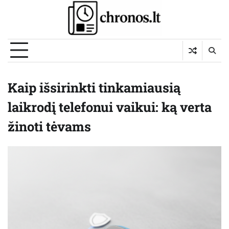
Skip
to
content
Kaip išsirinkti tinkamiausią
laikrodį telefonui vaikui: ką verta
žinoti tėvams