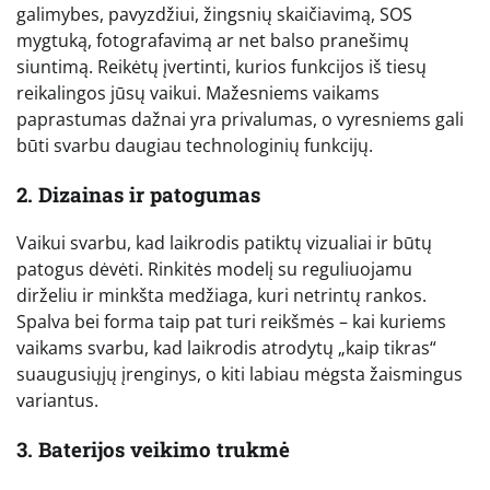
galimybes, pavyzdžiui, žingsnių skaičiavimą, SOS
mygtuką, fotografavimą ar net balso pranešimų
siuntimą. Reikėtų įvertinti, kurios funkcijos iš tiesų
reikalingos jūsų vaikui. Mažesniems vaikams
paprastumas dažnai yra privalumas, o vyresniems gali
būti svarbu daugiau technologinių funkcijų.
2. Dizainas ir patogumas
Vaikui svarbu, kad laikrodis patiktų vizualiai ir būtų
patogus dėvėti. Rinkitės modelį su reguliuojamu
dirželiu ir minkšta medžiaga, kuri netrintų rankos.
Spalva bei forma taip pat turi reikšmės – kai kuriems
vaikams svarbu, kad laikrodis atrodytų „kaip tikras“
suaugusiųjų įrenginys, o kiti labiau mėgsta žaismingus
variantus.
3. Baterijos veikimo trukmė