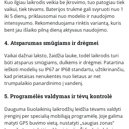
Kuo ilgiau laikrodis veikia be įkrovimo, tuo patogiau tiek
vaikui, tiek tėvams. Baterijos trukmė gali svyruoti nuo 1
iki 5 dienų, priklausomai nuo modelio ir naudojimo
intensyvumo. Rekomenduojama rinktis variantą, kuris
bent jau išlaiko pilną dieną aktyvaus naudojimo.
4. Atsparumas smūgiams ir drėgmei
Vaikai dažnai laksto, žaidžia lauke, todėl laikrodis turi
būti atsparus smūgiams, dulkėms ir drėgmei. Patartina
ieškoti modelių su IP67 ar IP68 standartu, užtikrinančiu,
kad prietaisas nenukentės nuo lietaus ar net
trumpalaikio panardinimo į vandenį.
5. Programėlės valdymas ir tėvų kontrolė
Dauguma šiuolaikinių laikrodžių leidžia tėvams valdyti
įrenginį per specialią mobiliąją programėlę. Joje galima
matyti GPS buvimo vietą, nustatyti „saugias zonas“