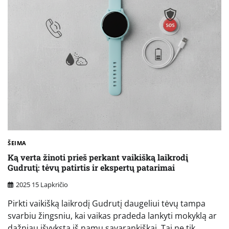
ŠEIMA
Ką verta žinoti prieš perkant vaikišką laikrodį
Gudrutį: tėvų patirtis ir ekspertų patarimai
2025 15 Lapkričio
Pirkti vaikišką laikrodį Gudrutį daugeliui tėvų tampa
svarbiu žingsniu, kai vaikas pradeda lankyti mokyklą ar
dažniau išvyksta iš namų savarankiškai. Tai ne tik