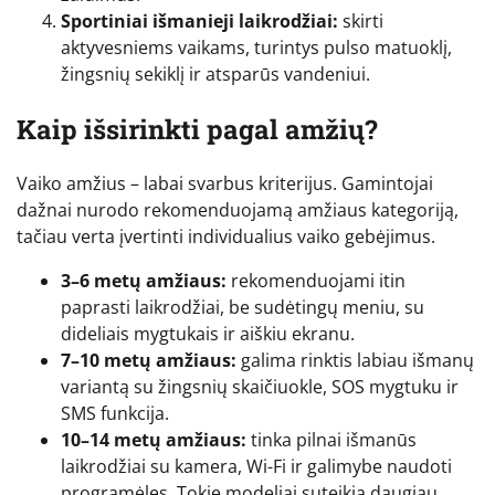
Sportiniai išmanieji laikrodžiai:
skirti
aktyvesniems vaikams, turintys pulso matuoklį,
žingsnių sekiklį ir atsparūs vandeniui.
Kaip išsirinkti pagal amžių?
Vaiko amžius – labai svarbus kriterijus. Gamintojai
dažnai nurodo rekomenduojamą amžiaus kategoriją,
tačiau verta įvertinti individualius vaiko gebėjimus.
3–6 metų amžiaus:
rekomenduojami itin
paprasti laikrodžiai, be sudėtingų meniu, su
dideliais mygtukais ir aiškiu ekranu.
7–10 metų amžiaus:
galima rinktis labiau išmanų
variantą su žingsnių skaičiuokle, SOS mygtuku ir
SMS funkcija.
10–14 metų amžiaus:
tinka pilnai išmanūs
laikrodžiai su kamera, Wi-Fi ir galimybe naudoti
programėles. Tokie modeliai suteikia daugiau