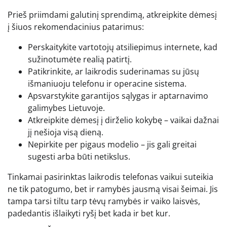
Prieš priimdami galutinį sprendimą, atkreipkite dėmesį
į šiuos rekomendacinius patarimus:
Perskaitykite vartotojų atsiliepimus internete, kad
sužinotumėte realią patirtį.
Patikrinkite, ar laikrodis suderinamas su jūsų
išmaniuoju telefonu ir operacine sistema.
Apsvarstykite garantijos sąlygas ir aptarnavimo
galimybes Lietuvoje.
Atkreipkite dėmesį į dirželio kokybę – vaikai dažnai
jį nešioja visą dieną.
Nepirkite per pigaus modelio – jis gali greitai
sugesti arba būti netikslus.
Tinkamai pasirinktas laikrodis telefonas vaikui suteikia
ne tik patogumo, bet ir ramybės jausmą visai šeimai. Jis
tampa tarsi tiltu tarp tėvų ramybės ir vaiko laisvės,
padedantis išlaikyti ryšį bet kada ir bet kur.