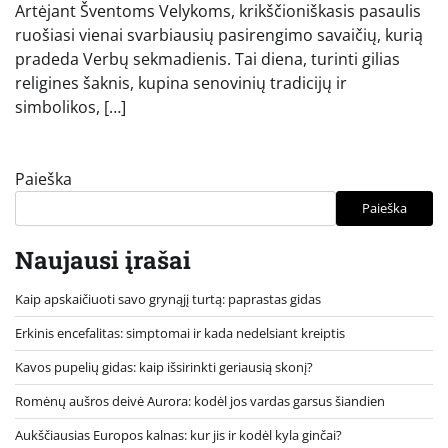
Artėjant Šventoms Velykoms, krikščioniškasis pasaulis
ruošiasi vienai svarbiausių pasirengimo savaičių, kurią
pradeda Verbų sekmadienis. Tai diena, turinti gilias
religines šaknis, kupina senovinių tradicijų ir
simbolikos, […]
Paieška
Paieška
Naujausi įrašai
Kaip apskaičiuoti savo grynąjį turtą: paprastas gidas
Erkinis encefalitas: simptomai ir kada nedelsiant kreiptis
Kavos pupelių gidas: kaip išsirinkti geriausią skonį?
Romėnų aušros deivė Aurora: kodėl jos vardas garsus šiandien
Aukščiausias Europos kalnas: kur jis ir kodėl kyla ginčai?