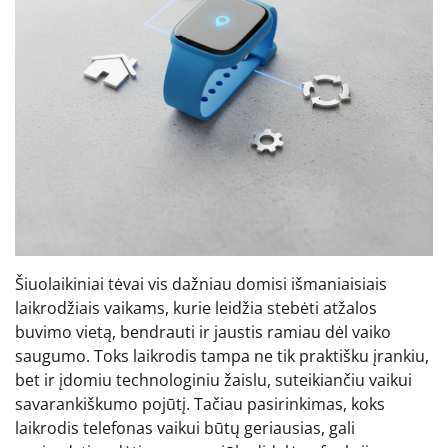
Šiuolaikiniai tėvai vis dažniau domisi išmaniaisiais
laikrodžiais vaikams, kurie leidžia stebėti atžalos
buvimo vietą, bendrauti ir jaustis ramiau dėl vaiko
saugumo. Toks laikrodis tampa ne tik praktišku įrankiu,
bet ir įdomiu technologiniu žaislu, suteikiančiu vaikui
savarankiškumo pojūtį. Tačiau pasirinkimas, koks
laikrodis telefonas vaikui būtų geriausias, gali