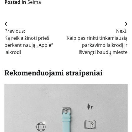
Posted in
Šeima
Navigacija
Previous:
Next:
tarp
Ką reikia žinoti prieš
Kaip pasirinkti tinkamiausią
įrašų
perkant naują „Apple“
parkavimo laikrodį ir
laikrodį
išvengti baudų mieste
Rekomenduojami straipsniai