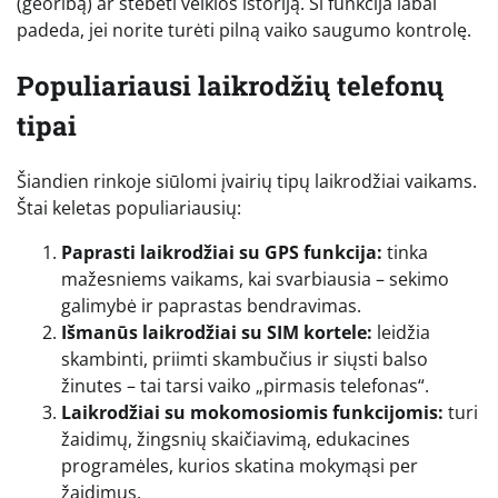
(georibą) ar stebėti veiklos istoriją. Ši funkcija labai
padeda, jei norite turėti pilną vaiko saugumo kontrolę.
Populiariausi laikrodžių telefonų
tipai
Šiandien rinkoje siūlomi įvairių tipų laikrodžiai vaikams.
Štai keletas populiariausių:
Paprasti laikrodžiai su GPS funkcija:
tinka
mažesniems vaikams, kai svarbiausia – sekimo
galimybė ir paprastas bendravimas.
Išmanūs laikrodžiai su SIM kortele:
leidžia
skambinti, priimti skambučius ir siųsti balso
žinutes – tai tarsi vaiko „pirmasis telefonas“.
Laikrodžiai su mokomosiomis funkcijomis:
turi
žaidimų, žingsnių skaičiavimą, edukacines
programėles, kurios skatina mokymąsi per
žaidimus.