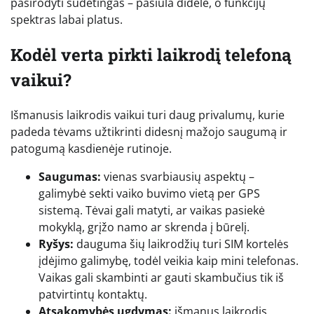
pasirodyti sudėtingas – pasiūla didelė, o funkcijų
spektras labai platus.
Kodėl verta pirkti laikrodį telefoną
vaikui?
Išmanusis laikrodis vaikui turi daug privalumų, kurie
padeda tėvams užtikrinti didesnį mažojo saugumą ir
patogumą kasdienėje rutinoje.
Saugumas:
vienas svarbiausių aspektų –
galimybė sekti vaiko buvimo vietą per GPS
sistemą. Tėvai gali matyti, ar vaikas pasiekė
mokyklą, grįžo namo ar skrenda į būrelį.
Ryšys:
dauguma šių laikrodžių turi SIM kortelės
įdėjimo galimybę, todėl veikia kaip mini telefonas.
Vaikas gali skambinti ar gauti skambučius tik iš
patvirtintų kontaktų.
Atsakomybės ugdymas:
išmanus laikrodis