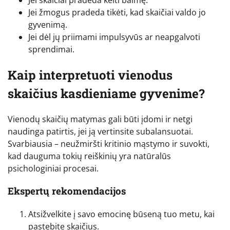
Jei žmogus pradeda tikėti, kad skaičiai valdo jo
gyvenimą.
Jei dėl jų priimami impulsyvūs ar neapgalvoti
sprendimai.
Kaip interpretuoti vienodus
skaičius kasdieniame gyvenime?
Vienodų skaičių matymas gali būti įdomi ir netgi
naudinga patirtis, jei ją vertinsite subalansuotai.
Svarbiausia – neužmiršti kritinio mąstymo ir suvokti,
kad dauguma tokių reiškinių yra natūralūs
psichologiniai procesai.
Ekspertų rekomendacijos
Atsižvelkite į savo emocinę būseną tuo metu, kai
pastebite skaičius.