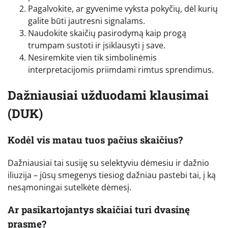
Pagalvokite, ar gyvenime vyksta pokyčių, dėl kurių
galite būti jautresni signalams.
Naudokite skaičių pasirodymą kaip progą
trumpam sustoti ir įsiklausyti į save.
Nesiremkite vien tik simbolinėmis
interpretacijomis priimdami rimtus sprendimus.
Dažniausiai užduodami klausimai
(DUK)
Kodėl vis matau tuos pačius skaičius?
Dažniausiai tai susiję su selektyviu dėmesiu ir dažnio
iliuzija – jūsų smegenys tiesiog dažniau pastebi tai, į ką
nesąmoningai sutelkėte dėmesį.
Ar pasikartojantys skaičiai turi dvasinę
prasmę?