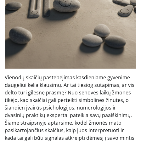
Vienodų skaičių pastebėjimas kasdieniame gyvenime
daugeliui kelia klausimų. Ar tai tiesiog sutapimas, ar vis
dėlto turi gilesnę prasmę? Nuo senovės laikų žmonės
tikėjo, kad skaičiai gali perteikti simbolines žinutes, o
šiandien įvairūs psichologijos, numerologijos ir
dvasinių praktikų ekspertai pateikia savų paaiškinimų.
Šiame straipsnyje aptarsime, kodėl žmonės mato
pasikartojančius skaičius, kaip juos interpretuoti ir
kada tai gali būti signalas atkreipti dėmesį į savo mintis