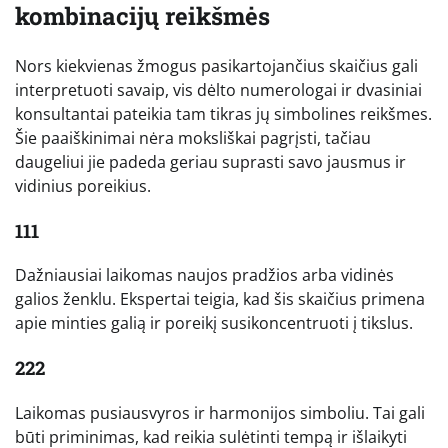
kombinacijų reikšmės
Nors kiekvienas žmogus pasikartojančius skaičius gali
interpretuoti savaip, vis dėlto numerologai ir dvasiniai
konsultantai pateikia tam tikras jų simbolines reikšmes.
Šie paaiškinimai nėra moksliškai pagrįsti, tačiau
daugeliui jie padeda geriau suprasti savo jausmus ir
vidinius poreikius.
111
Dažniausiai laikomas naujos pradžios arba vidinės
galios ženklu. Ekspertai teigia, kad šis skaičius primena
apie minties galią ir poreikį susikoncentruoti į tikslus.
222
Laikomas pusiausvyros ir harmonijos simboliu. Tai gali
būti priminimas, kad reikia sulėtinti tempą ir išlaikyti