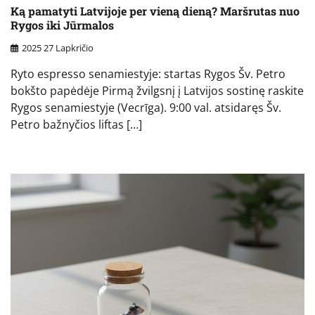
Ką pamatyti Latvijoje per vieną dieną? Maršrutas nuo
Rygos iki Jūrmalos
2025 27 Lapkričio
Ryto espresso senamiestyje: startas Rygos Šv. Petro
bokšto papėdėje Pirmą žvilgsnį į Latvijos sostinę raskite
Rygos senamiestyje (Vecrīga). 9:00 val. atsidaręs Šv.
Petro bažnyčios liftas […]