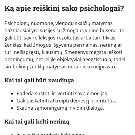
Ką apie reiškinį sako psichologai?
Psichologų nuomone, vienodų skaičių matymas
dažniausiai yra susijęs su žmogaus vidine būsena. Tai
gali būti savirefleksijos rezultatas arba tam tikras
ženklas, kad žmogus išgyvena permainas, nerimą ar
turi neišspręstų klausimų. Smegenys mėgsta ieškoti
dėsningumų, net jei jie objektyviai neegzistuoja, todėl
simbolinių ženklų matymas nėra nieko neįprasto.
Kai tai gali būti naudinga
Padeda sustoti ir įvertinti savo emocijas.
Gali paskatinti atkreipti dėmesį į prioritetus.
Skatina sąmoningumą ir vidinį dialogą.
Kai tai gali kelti nerimą
Jei skaičiai pradeda kelti baimę.