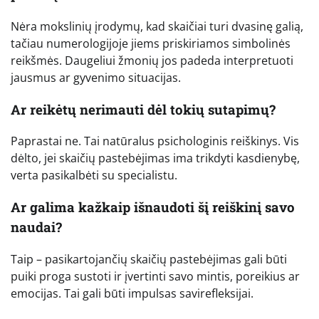
Nėra mokslinių įrodymų, kad skaičiai turi dvasinę galią,
tačiau numerologijoje jiems priskiriamos simbolinės
reikšmės. Daugeliui žmonių jos padeda interpretuoti
jausmus ar gyvenimo situacijas.
Ar reikėtų nerimauti dėl tokių sutapimų?
Paprastai ne. Tai natūralus psichologinis reiškinys. Vis
dėlto, jei skaičių pastebėjimas ima trikdyti kasdienybę,
verta pasikalbėti su specialistu.
Ar galima kažkaip išnaudoti šį reiškinį savo
naudai?
Taip – pasikartojančių skaičių pastebėjimas gali būti
puiki proga sustoti ir įvertinti savo mintis, poreikius ar
emocijas. Tai gali būti impulsas savirefleksijai.