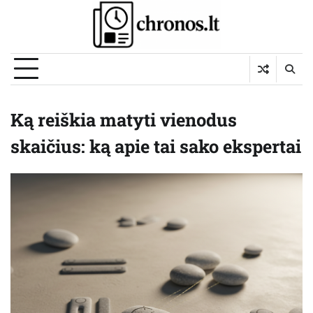
Skip
to
content
Ką reiškia matyti vienodus
skaičius: ką apie tai sako ekspertai