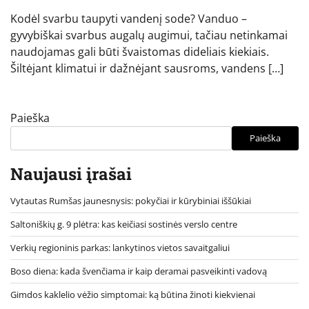
Kodėl svarbu taupyti vandenį sode? Vanduo –
gyvybiškai svarbus augalų augimui, tačiau netinkamai
naudojamas gali būti švaistomas dideliais kiekiais.
Šiltėjant klimatui ir dažnėjant sausroms, vandens […]
Paieška
Paieška
Naujausi įrašai
Vytautas Rumšas jaunesnysis: pokyčiai ir kūrybiniai iššūkiai
Saltoniškių g. 9 plėtra: kas keičiasi sostinės verslo centre
Verkių regioninis parkas: lankytinos vietos savaitgaliui
Boso diena: kada švenčiama ir kaip deramai pasveikinti vadovą
Gimdos kaklelio vėžio simptomai: ką būtina žinoti kiekvienai