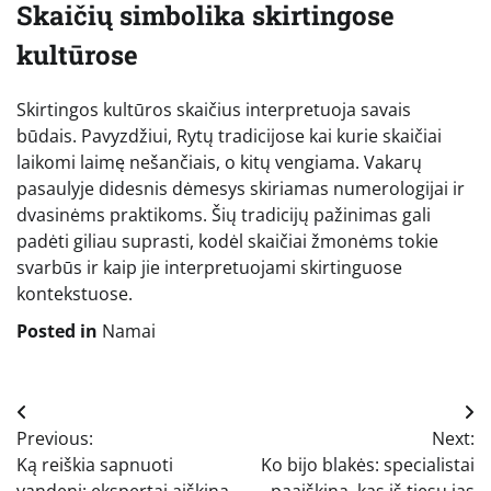
Skaičių simbolika skirtingose
kultūrose
Skirtingos kultūros skaičius interpretuoja savais
būdais. Pavyzdžiui, Rytų tradicijose kai kurie skaičiai
laikomi laimę nešančiais, o kitų vengiama. Vakarų
pasaulyje didesnis dėmesys skiriamas numerologijai ir
dvasinėms praktikoms. Šių tradicijų pažinimas gali
padėti giliau suprasti, kodėl skaičiai žmonėms tokie
svarbūs ir kaip jie interpretuojami skirtinguose
kontekstuose.
Posted in
Namai
Navigacija
Previous:
Next:
tarp
Ką reiškia sapnuoti
Ko bijo blakės: specialistai
vandenį: ekspertai aiškina
paaiškina, kas iš tiesų jas