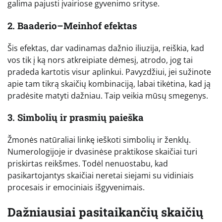
galima pajusti įvairiose gyvenimo srityse.
2. Baaderio–Meinhof efektas
Šis efektas, dar vadinamas dažnio iliuzija, reiškia, kad
vos tik į ką nors atkreipiate dėmesį, atrodo, jog tai
pradeda kartotis visur aplinkui. Pavyzdžiui, jei sužinote
apie tam tikrą skaičių kombinaciją, labai tikėtina, kad ją
pradėsite matyti dažniau. Taip veikia mūsų smegenys.
3. Simbolių ir prasmių paieška
Žmonės natūraliai linkę ieškoti simbolių ir ženklų.
Numerologijoje ir dvasinėse praktikose skaičiai turi
priskirtas reikšmes. Todėl nenuostabu, kad
pasikartojantys skaičiai neretai siejami su vidiniais
procesais ir emociniais išgyvenimais.
Dažniausiai pasitaikančių skaičių