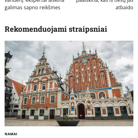
įrašų
galimas sapno reikšmes
atbaido
Rekomenduojami straipsniai
NAMAI