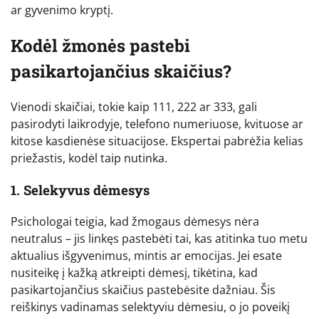
ar gyvenimo kryptį.
Kodėl žmonės pastebi
pasikartojančius skaičius?
Vienodi skaičiai, tokie kaip 111, 222 ar 333, gali
pasirodyti laikrodyje, telefono numeriuose, kvituose ar
kitose kasdienėse situacijose. Ekspertai pabrėžia kelias
priežastis, kodėl taip nutinka.
1. Selekyvus dėmesys
Psichologai teigia, kad žmogaus dėmesys nėra
neutralus – jis linkęs pastebėti tai, kas atitinka tuo metu
aktualius išgyvenimus, mintis ar emocijas. Jei esate
nusiteikę į kažką atkreipti dėmesį, tikėtina, kad
pasikartojančius skaičius pastebėsite dažniau. Šis
reiškinys vadinamas selektyviu dėmesiu, o jo poveikį