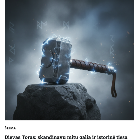
ŠEIMA
Dievas Toras: skandinavų mitų galia ir istorinė tiesa