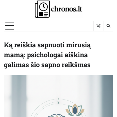
Skip
to
content
Ką reiškia sapnuoti mirusią
mamą: psichologai aiškina
galimas šio sapno reikšmes