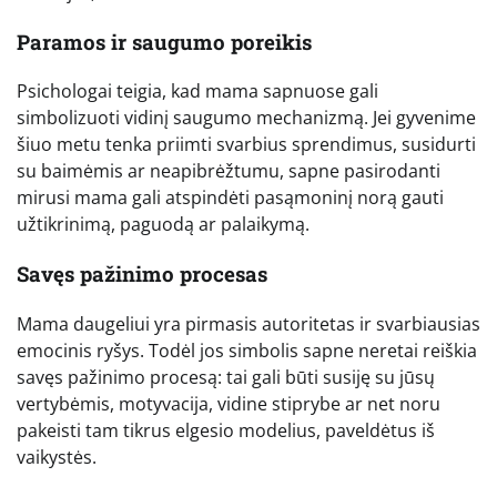
Paramos ir saugumo poreikis
Psichologai teigia, kad mama sapnuose gali
simbolizuoti vidinį saugumo mechanizmą. Jei gyvenime
šiuo metu tenka priimti svarbius sprendimus, susidurti
su baimėmis ar neapibrėžtumu, sapne pasirodanti
mirusi mama gali atspindėti pasąmoninį norą gauti
užtikrinimą, paguodą ar palaikymą.
Savęs pažinimo procesas
Mama daugeliui yra pirmasis autoritetas ir svarbiausias
emocinis ryšys. Todėl jos simbolis sapne neretai reiškia
savęs pažinimo procesą: tai gali būti susiję su jūsų
vertybėmis, motyvacija, vidine stiprybe ar net noru
pakeisti tam tikrus elgesio modelius, paveldėtus iš
vaikystės.