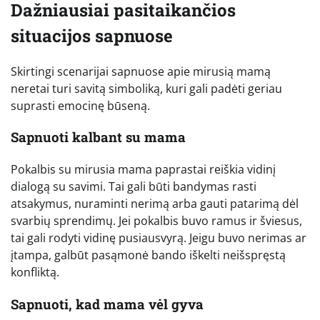
Dažniausiai pasitaikančios
situacijos sapnuose
Skirtingi scenarijai sapnuose apie mirusią mamą
neretai turi savitą simboliką, kuri gali padėti geriau
suprasti emocinę būseną.
Sapnuoti kalbant su mama
Pokalbis su mirusia mama paprastai reiškia vidinį
dialogą su savimi. Tai gali būti bandymas rasti
atsakymus, nuraminti nerimą arba gauti patarimą dėl
svarbių sprendimų. Jei pokalbis buvo ramus ir šviesus,
tai gali rodyti vidinę pusiausvyrą. Jeigu buvo nerimas ar
įtampa, galbūt pasąmonė bando iškelti neišspręstą
konfliktą.
Sapnuoti, kad mama vėl gyva