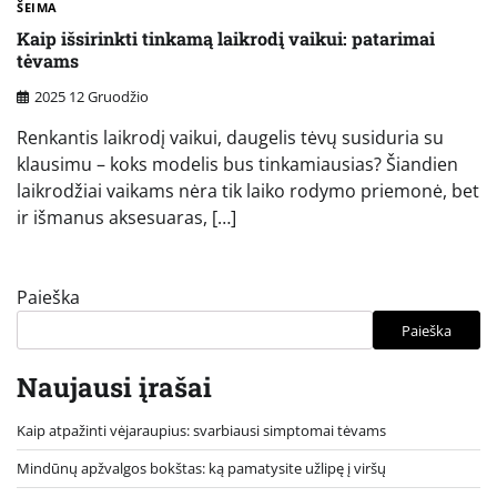
ŠEIMA
Kaip išsirinkti tinkamą laikrodį vaikui: patarimai
tėvams
2025 12 Gruodžio
Renkantis laikrodį vaikui, daugelis tėvų susiduria su
klausimu – koks modelis bus tinkamiausias? Šiandien
laikrodžiai vaikams nėra tik laiko rodymo priemonė, bet
ir išmanus aksesuaras, […]
Paieška
Paieška
Naujausi įrašai
Kaip atpažinti vėjaraupius: svarbiausi simptomai tėvams
Mindūnų apžvalgos bokštas: ką pamatysite užlipę į viršų