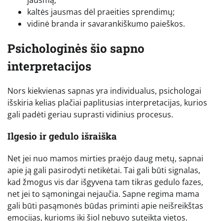
kaltės jausmas dėl praeities sprendimų;
vidinė branda ir savarankiškumo paieškos.
Psichologinės šio sapno
interpretacijos
Nors kiekvienas sapnas yra individualus, psichologai
išskiria kelias plačiai paplitusias interpretacijas, kurios
gali padėti geriau suprasti vidinius procesus.
Ilgesio ir gedulo išraiška
Net jei nuo mamos mirties praėjo daug metų, sapnai
apie ją gali pasirodyti netikėtai. Tai gali būti signalas,
kad žmogus vis dar išgyvena tam tikras gedulo fazes,
net jei to sąmoningai nejaučia. Sapne regima mama
gali būti pasąmonės būdas priminti apie neišreikštas
emocijas, kurioms iki šiol nebuvo suteikta vietos.