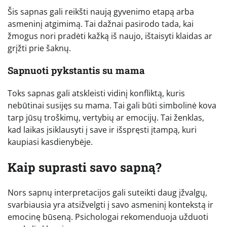
Šis sapnas gali reikšti naują gyvenimo etapą arba
asmeninį atgimimą. Tai dažnai pasirodo tada, kai
žmogus nori pradėti kažką iš naujo, ištaisyti klaidas ar
grįžti prie šaknų.
Sapnuoti pykstantis su mama
Toks sapnas gali atskleisti vidinį konfliktą, kuris
nebūtinai susijęs su mama. Tai gali būti simbolinė kova
tarp jūsų troškimų, vertybių ar emocijų. Tai ženklas,
kad laikas įsiklausyti į save ir išspręsti įtampą, kuri
kaupiasi kasdienybėje.
Kaip suprasti savo sapną?
Nors sapnų interpretacijos gali suteikti daug įžvalgų,
svarbiausia yra atsižvelgti į savo asmeninį kontekstą ir
emocinę būseną. Psichologai rekomenduoja užduoti