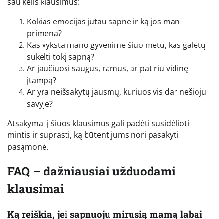
sau kelis klausimus:
Kokias emocijas jutau sapne ir ką jos man
primena?
Kas vyksta mano gyvenime šiuo metu, kas galėtų
sukelti tokį sapną?
Ar jaučiuosi saugus, ramus, ar patiriu vidinę
įtampą?
Ar yra neišsakytų jausmų, kuriuos vis dar nešioju
savyje?
Atsakymai į šiuos klausimus gali padėti susidėlioti
mintis ir suprasti, ką būtent jums nori pasakyti
pasąmonė.
FAQ – dažniausiai užduodami
klausimai
Ką reiškia, jei sapnuoju mirusią mamą labai