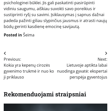
psichologinei būklei. Jis gali paskatinti pasirūpinti
vidiniu saugumu, aiškiau suvokti savo poreikius ir
sustiprinti ryšį su savimi. Įsiklausymas į sapnus dažnai
padeda pažinti giliau slypinčius jausmus ir atrasti naujų
būdų gerinti kasdienę emocinę savijautą.
Posted in
Šeima
Navigacija
Previous:
Next:
tarp
Kokia yra kepenų cirozės
Lietuvoje aptikta labai
įrašų
gyvenimo trukmė ir nuo ko
nuodinga gyvatė: ekspertai
ji priklauso
perspėja gyventojus
Rekomenduojami straipsniai