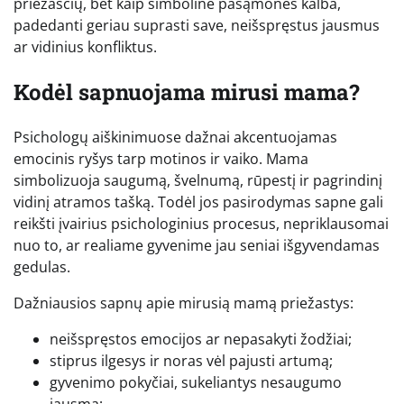
priežasčių, bet kaip simbolinė pasąmonės kalba,
padedanti geriau suprasti save, neišspręstus jausmus
ar vidinius konfliktus.
Kodėl sapnuojama mirusi mama?
Psichologų aiškinimuose dažnai akcentuojamas
emocinis ryšys tarp motinos ir vaiko. Mama
simbolizuoja saugumą, švelnumą, rūpestį ir pagrindinį
vidinį atramos tašką. Todėl jos pasirodymas sapne gali
reikšti įvairius psichologinius procesus, nepriklausomai
nuo to, ar realiame gyvenime jau seniai išgyvendamas
gedulas.
Dažniausios sapnų apie mirusią mamą priežastys:
neišspręstos emocijos ar nepasakyti žodžiai;
stiprus ilgesys ir noras vėl pajusti artumą;
gyvenimo pokyčiai, sukeliantys nesaugumo
jausmą;