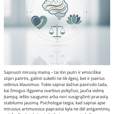
Sapnuoti mirusią mamą – tai itin jautri ir emociškai
stipri patirtis, galinti sukelti ne tik ilgesį, bet ir įvairius
vidinius klausimus. Tokie sapnai dažnai pasirodo tada,
kai žmogus išgyvena svarbius pokyčius, jaučia vidinę
įtampą, ieško saugumo arba nori susigrąžinti prarastą
stabilumo jausmą. Psichologai teigia, kad sapnai apie
mirusius artimuosius paprastai kyla ne dėl antgamtinių