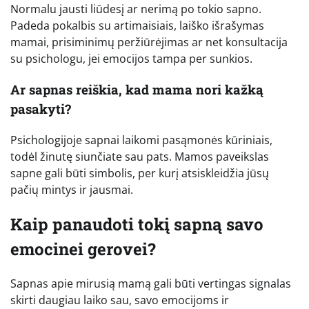
Normalu jausti liūdesį ar nerimą po tokio sapno.
Padeda pokalbis su artimaisiais, laiško išrašymas
mamai, prisiminimų peržiūrėjimas ar net konsultacija
su psichologu, jei emocijos tampa per sunkios.
Ar sapnas reiškia, kad mama nori kažką
pasakyti?
Psichologijoje sapnai laikomi pasąmonės kūriniais,
todėl žinutę siunčiate sau pats. Mamos paveikslas
sapne gali būti simbolis, per kurį atsiskleidžia jūsų
pačių mintys ir jausmai.
Kaip panaudoti tokį sapną savo
emocinei gerovei?
Sapnas apie mirusią mamą gali būti vertingas signalas
skirti daugiau laiko sau, savo emocijoms ir