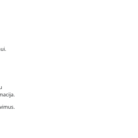
ui.
au
macija.
avimus.