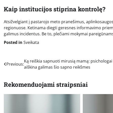
Kaip institucijos stiprina kontrolę?
Atsižvelgiant į pastarojo meto pranešimus, aplinkosaugos
regionuose. Ketinama diegti geresnes informavimo priemon
galimus incidentus. Be to, plečiami mokymai pareigūnams, ka
Posted in
Sveikata
Navigacija
Ką reiškia sapnuoti mirusią mamą: psichologai
Previous:
aiškina galimas šio sapno reikšmes
tarp
įrašų
Rekomenduojami straipsniai