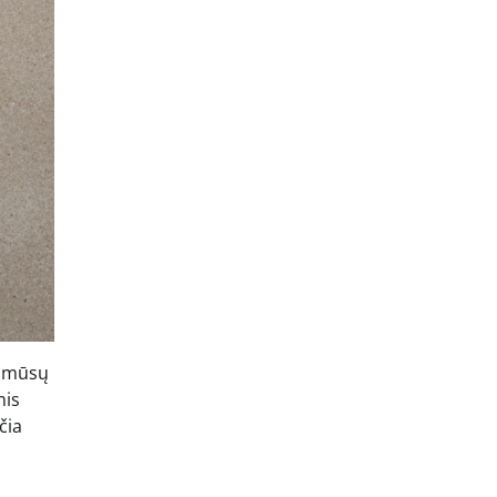
s mūsų
mis
čia