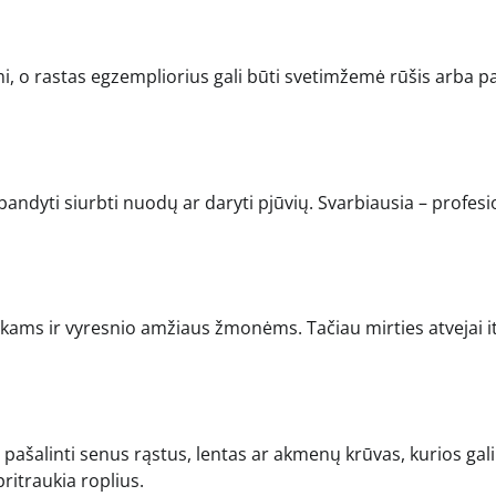
mi, o rastas egzempliorius gali būti svetimžemė rūšis arba 
bandyti siurbti nuodų ar daryti pjūvių. Svarbiausia – profesi
ikams ir vyresnio amžiaus žmonėms. Tačiau mirties atvejai i
pašalinti senus rąstus, lentas ar akmenų krūvas, kurios gali
pritraukia roplius.