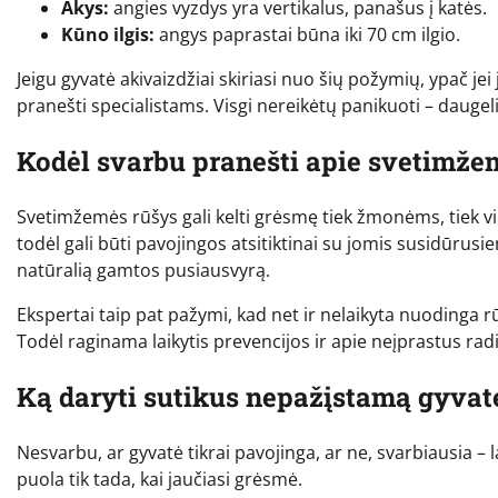
Akys:
angies vyzdys yra vertikalus, panašus į katės.
Kūno ilgis:
angys paprastai būna iki 70 cm ilgio.
Jeigu gyvatė akivaizdžiai skiriasi nuo šių požymių, ypač jei
pranešti specialistams. Visgi nereikėtų panikuoti – daugel
Kodėl svarbu pranešti apie svetimže
Svetimžemės rūšys gali kelti grėsmę tiek žmonėms, tiek vie
todėl gali būti pavojingos atsitiktinai su jomis susidūrusiem
natūralią gamtos pusiausvyrą.
Ekspertai taip pat pažymi, kad net ir nelaikyta nuodinga r
Todėl raginama laikytis prevencijos ir apie neįprastus radi
Ką daryti sutikus nepažįstamą gyvat
Nesvarbu, ar gyvatė tikrai pavojinga, ar ne, svarbiausia – 
puola tik tada, kai jaučiasi grėsmė.