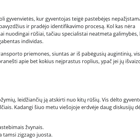
li gyvenvietės, kur gyventojas teigė pastebėjęs nepažįstamą
 pavyzdžius ir pradėjo identifikavimo procesą. Kol kas nėra
bai nuodingai rūšiai, tačiau specialistai neatmeta galimybės, 
tgabentas individas.
transporto priemones, siuntas ar iš pabėgusių augintinių, vi
ranešti apie bet kokius neįprastus roplius, ypač jei jų išvaiz
ymių, leidžiančių ją atskirti nuo kitų rūšių. Vis dėlto gyvent
alčiais. Kadangi šiuo metu viešojoje erdvėje daug diskusijų dė
astebimais žvynais.
 tamsi zigzago juosta.