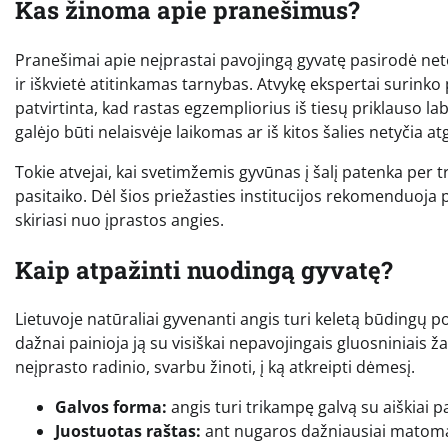
Kas žinoma apie pranešimus?
Pranešimai apie neįprastai pavojingą gyvatę pasirodė neto
ir iškvietė atitinkamas tarnybas. Atvykę ekspertai surinko
patvirtinta, kad rastas egzempliorius iš tiesų priklauso la
galėjo būti nelaisvėje laikomas ar iš kitos šalies netyčia a
Tokie atvejai, kai svetimžemis gyvūnas į šalį patenka per 
pasitaiko. Dėl šios priežasties institucijos rekomenduoja p
skiriasi nuo įprastos angies.
Kaip atpažinti nuodingą gyvatę?
Lietuvoje natūraliai gyvenanti angis turi keletą būdingų pož
dažnai painioja ją su visiškai nepavojingais gluosniniais ž
neįprasto radinio, svarbu žinoti, į ką atkreipti dėmesį.
Galvos forma:
angis turi trikampę galvą su aiškiai p
Juostuotas raštas:
ant nugaros dažniausiai matoma