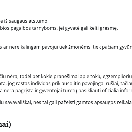
te iš saugaus atstumo.
os pagalbos tarnyboms, jei gyvatė gali kelti grėsmę.
ms ar nereikalingam pavojui tiek žmonėms, tiek pačiam gyvūn
ių nėra, todėl bet kokie pranešimai apie tokių egzempliorių
nta, jog rastas individas priklauso itin pavojingai rūšiai, tači
 nėra pagrįsta ir gyventojai turėtų pasikliauti oficialia infor
lių savavališkai, nes tai gali pažeisti gamtos apsaugos reikal
ai)