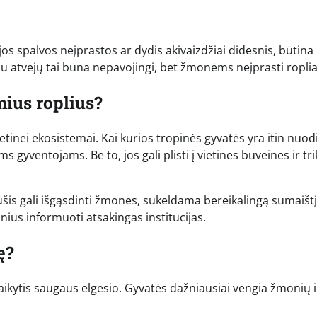
 jos spalvos neįprastos ar dydis akivaizdžiai didesnis, būtina
iu atvejų tai būna nepavojingi, bet žmonėms neįprasti roplia
mius roplius?
tinei ekosistemai. Kai kurios tropinės gyvatės yra itin nuod
s gyventojams. Be to, jos gali plisti į vietines buveines ir tri
ūšis gali išgąsdinti žmones, sukeldama bereikalingą sumaištį
nius informuoti atsakingas institucijas.
ę?
laikytis saugaus elgesio. Gyvatės dažniausiai vengia žmonių i