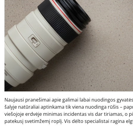
Naujausi pranešimai apie galimai labai nuodingos gyvatė
šalyje natūraliai aptinkama tik viena nuodinga rūšis – pa
viešojoje erdvėje minimas incidentas vis dar tiriamas, o pir
patekusį svetimžemį roplį. Vis dėlto specialistai ragina elgt