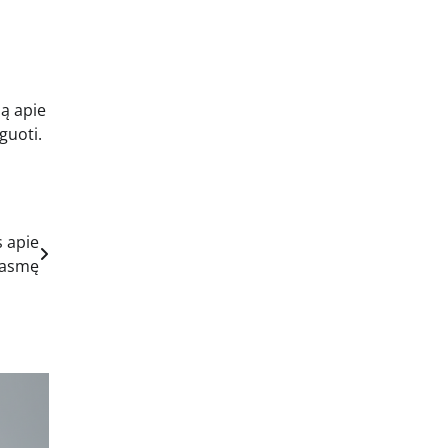
ją apie
guoti.
s apie
rasmę