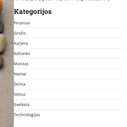
Kategorijos
Finansai
Grožis
Karjera
Kelionės
Maistas
Namai
Šeima
Stilius
Sveikata
Technologijos