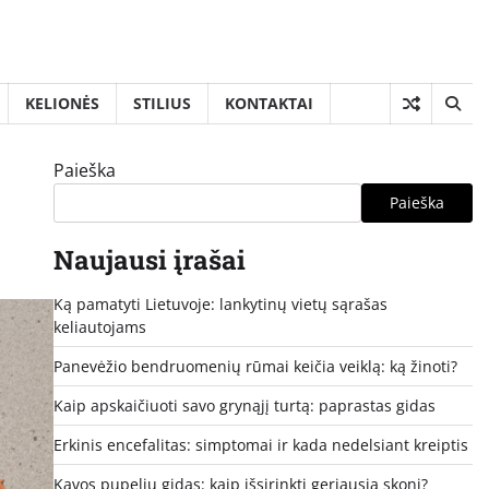
KELIONĖS
STILIUS
KONTAKTAI
Paieška
Paieška
Naujausi įrašai
Ką pamatyti Lietuvoje: lankytinų vietų sąrašas
keliautojams
Panevėžio bendruomenių rūmai keičia veiklą: ką žinoti?
Kaip apskaičiuoti savo grynąjį turtą: paprastas gidas
Erkinis encefalitas: simptomai ir kada nedelsiant kreiptis
Kavos pupelių gidas: kaip išsirinkti geriausią skonį?