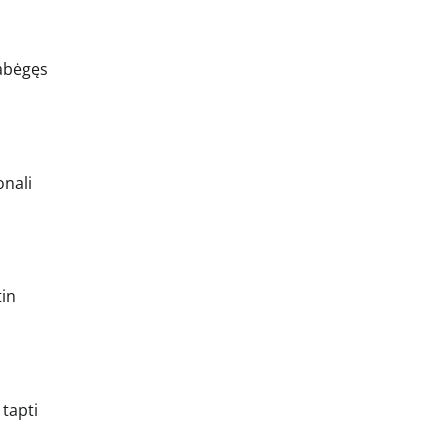
pabėgęs
onali
tin
 tapti