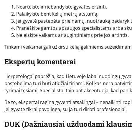
Neartėkite ir nebandykite gyvatės erzinti.
Palaikykite bent kelių metrų atstumą.
Jei gyvatė pastebėta prie namų, nuotrauką padaryki
Praneškite gamtos apsaugos specialistams arba skubi
Neleiskite vaikams ar augintiniams prie jos artintis.
Tinkami veiksmai gali užkirsti kelią galimiems sužeidima
Ekspertų komentarai
Herpetologai pabrėžia, kad Lietuvoje labai nuodingų gyvač
pastebėjimą turi būti atidžiai tiriami. Kol kas nėra patvirti
tyrimai tęsiami. Specialistai taip pat akcentuoja, kad panika
Be to, ekspertai ragina gyventi atsakingai – nenaikinti rop
Jei gyvatė tikrai pavojinga, su ja turi dirbti profesionalai.
DUK (Dažniausiai užduodami klausim