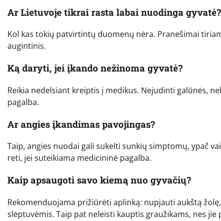
Ar Lietuvoje tikrai rasta labai nuodinga gyvatė?
Kol kas tokių patvirtintų duomenų nėra. Pranešimai tiria
augintinis.
Ką daryti, jei įkando nežinoma gyvatė?
Reikia nedelsiant kreiptis į medikus. Nejudinti galūnės, ne
pagalba.
Ar angies įkandimas pavojingas?
Taip, angies nuodai gali sukelti sunkių simptomų, ypač va
reti, jei suteikiama medicininė pagalba.
Kaip apsaugoti savo kiemą nuo gyvačių?
Rekomenduojama prižiūrėti aplinką: nupjauti aukštą žolę, 
slėptuvėmis. Taip pat neleisti kauptis graužikams, nes jie 