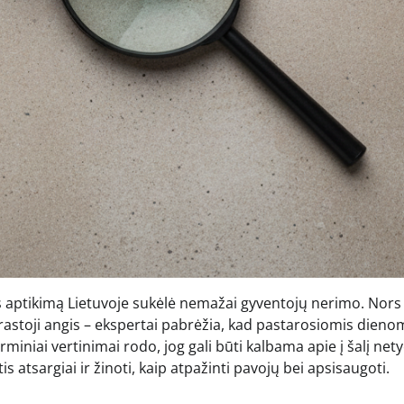
s aptikimą Lietuvoje sukėlė nemažai gyventojų nerimo. Nor
prastoji angis – ekspertai pabrėžia, kad pastarosiomis dieno
miniai vertinimai rodo, jog gali būti kalbama apie į šalį nety
is atsargiai ir žinoti, kaip atpažinti pavojų bei apsisaugoti.