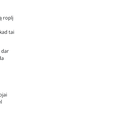
 roplį
kad tai
s dar
da
ojai
l