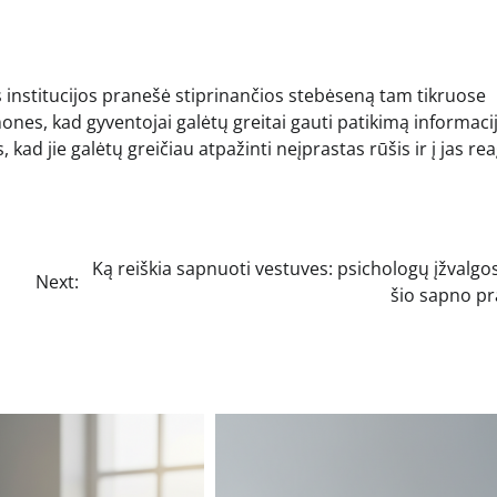
 institucijos pranešė stiprinančios stebėseną tam tikruose
es, kad gyventojai galėtų greitai gauti patikimą informaci
d jie galėtų greičiau atpažinti neįprastas rūšis ir į jas rea
Ką reiškia sapnuoti vestuves: psichologų įžvalgo
Next:
šio sapno p