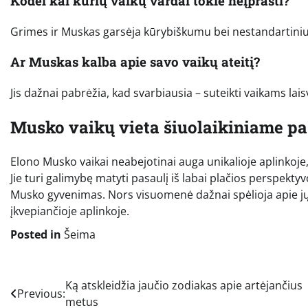
Kodėl kai kurių vaikų vardai tokie neįprasti?
Grimes ir Muskas garsėja kūrybiškumu bei nestandartiniu po
Ar Muskas kalba apie savo vaikų ateitį?
Jis dažnai pabrėžia, kad svarbiausia – suteikti vaikams laisv
Musko vaikų vieta šiuolaikiniame pa
Elono Musko vaikai neabejotinai auga unikalioje aplinkoje,
Jie turi galimybę matyti pasaulį iš labai plačios perspektyvos
Musko gyvenimas. Nors visuomenė dažnai spėlioja apie jų a
įkvepiančioje aplinkoje.
Posted in
Šeima
Navigacija
Ką atskleidžia jaučio zodiakas apie artėjančius
Previous:
metus