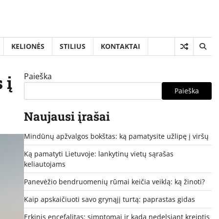
KELIONĖS
STILIUS
KONTAKTAI
Paieška
 į
Paieška
Naujausi įrašai
Mindūnų apžvalgos bokštas: ką pamatysite užlipę į viršų
Ką pamatyti Lietuvoje: lankytinų vietų sąrašas
keliautojams
Panevėžio bendruomenių rūmai keičia veiklą: ką žinoti?
Kaip apskaičiuoti savo grynąjį turtą: paprastas gidas
Erkinis encefalitas: simptomai ir kada nedelsiant kreiptis