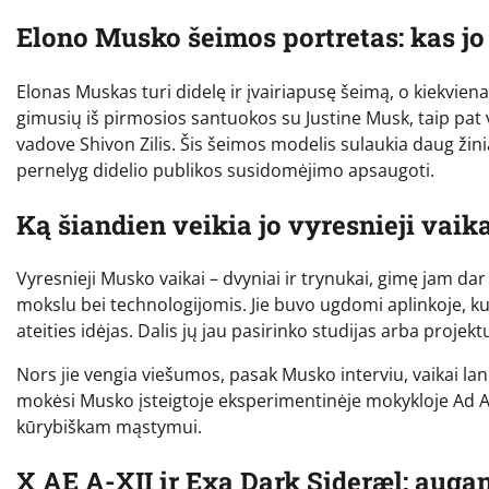
Elono Musko šeimos portretas: kas jo
Elonas Muskas turi didelę ir įvairiapusę šeimą, o kiekviena
gimusių iš pirmosios santuokos su Justine Musk, taip pat v
vadove Shivon Zilis. Šis šeimos modelis sulaukia daug žin
pernelyg didelio publikos susidomėjimo apsaugoti.
Ką šiandien veikia jo vyresnieji vaik
Vyresnieji Musko vaikai – dvyniai ir trynukai, gimę jam da
mokslu bei technologijomis. Jie buvo ugdomi aplinkoje, kur
ateities idėjas. Dalis jų jau pasirinko studijas arba projektu
Nors jie vengia viešumos, pasak Musko interviu, vaikai lanko
mokėsi Musko įsteigtoje eksperimentinėje mokykloje Ad 
kūrybiškam mąstymui.
X AE A-XII ir Exa Dark Sideræl: auga