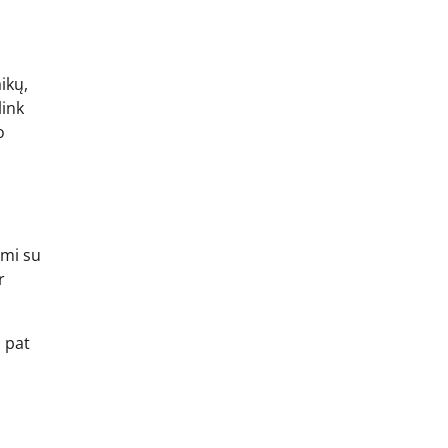
ikų,
link
o
ami su
r
p pat