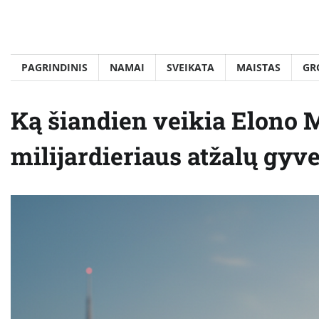
Skip
to
content
PAGRINDINIS
NAMAI
SVEIKATA
MAISTAS
GR
Ką šiandien veikia Elono M
milijardieriaus atžalų gy