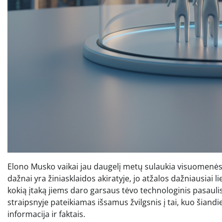
Elono Musko vaikai jau daugelį metų sulaukia visuomenės
dažnai yra žiniasklaidos akiratyje, jo atžalos dažniausiai l
kokią įtaką jiems daro garsaus tėvo technologinis pasauli
straipsnyje pateikiamas išsamus žvilgsnis į tai, kuo šiand
informacija ir faktais.