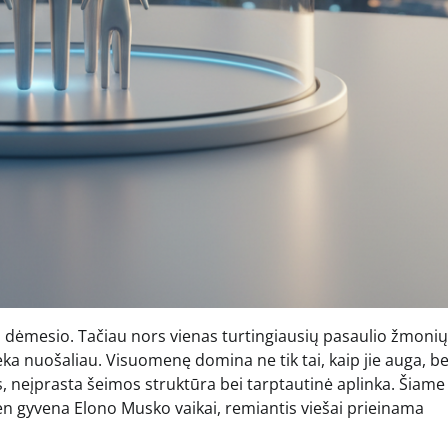
 dėmesio. Tačiau nors vienas turtingiausių pasaulio žmonių
ieka nuošaliau. Visuomenę domina ne tik tai, kaip jie auga, be
s, neįprasta šeimos struktūra bei tarptautinė aplinka. Šiame
ien gyvena Elono Musko vaikai, remiantis viešai prieinama