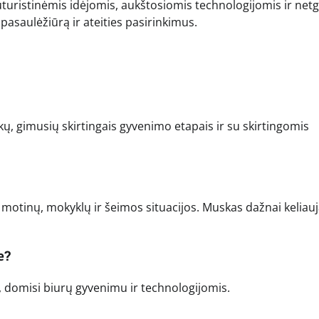
uturistinėmis idėjomis, aukštosiomis technologijomis ir netg
pasaulėžiūrą ir ateities pasirinkimus.
kų, gimusių skirtingais gyvenimo etapais ir su skirtingomis
 motinų, mokyklų ir šeimos situacijos. Muskas dažnai keliauj
e?
se, domisi biurų gyvenimu ir technologijomis.