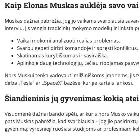
Kaip Elonas Muskas auklėja savo va
Muskas dažnai pabrėžia, jog jo vaikams svarbiausia sava
interviu, jis vengia tradicinių mokymo modelių ir linksta
Vaikai mokomi analizuoti realias problemas.
Svarbu gebėti dirbti komandoje ir spręsti konfliktus.
Skatinamas kūrybiškumas ir saviraiška.
Aplinkoje daug technologijų, tačiau ribojamas pasyv
Nors Muskui tenka vadovauti milžiniškoms įmonėms, jis tvirti
dirba „Tesla“ ar „SpaceX“ bazėse, kur jie kartais lankosi.
Šiandieninis jų gyvenimas: kokią ate
Visuomenė dažnai bando spėti, ar kuris nors Musko vaikų p
pats Muskas pabrėžia, kad svarbiausia – jog jie pasirinktų 
gyvenimą: vyresnieji ruošiasi studijoms ar profesiniam keliu