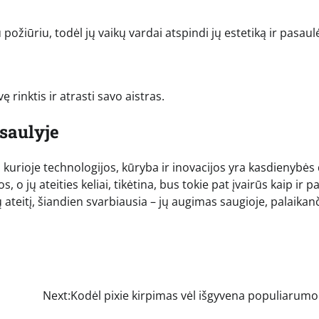
žiūriu, todėl jų vaikų vardai atspindi jų estetiką ir pasaul
ę rinktis ir atrasti savo aistras.
saulyje
 kurioje technologijos, kūryba ir inovacijos yra kasdienybės 
, o jų ateities keliai, tikėtina, bus tokie pat įvairūs kaip ir p
teitį, šiandien svarbiausia – jų augimas saugioje, palaikanč
Next:
Kodėl pixie kirpimas vėl išgyvena populiarumo