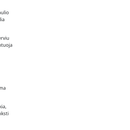
aulio
lia
erviu
ntuoja
ama
kia,
ksti