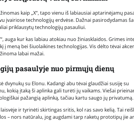
žinomas kaip „X“, tapo vienu iš labiausiai aptarinėjamų pas
vu įvairiose technologijų erdvėse. Dažnai pasirodydamas ša
liai priklausytų technologijų pasauliui.
Y“, auga kur kas labiau atokiau nuo žiniasklaidos. Grimes int
nkį į meną bei šiuolaikines technologijas. Vis dėlto tėvai akce
 žinoma labai mažai.
ogijų pasaulyje nuo pirmųjų dienų
ukė dvynukų su Elonu. Kadangi abu tėvai glaudžiai susiję su
, kokią įtaką ši aplinka gali turėti jų vaikams. Viešai priein
nologiškai pažangią aplinką, tačiau kartu saugo jų privatumą.
svėje ir tyrinėti skirtingas sritis, kol ras savo kelią. Tai reiš
s – nors natūralu, jog augdami tarp raketų prototipų jie an