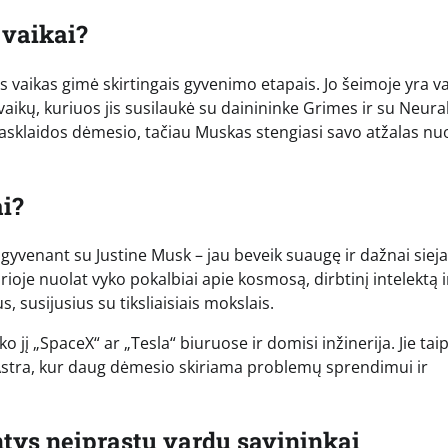
 vaikai?
s vaikas gimė skirtingais gyvenimo etapais. Jo šeimoje yra va
aikų, kuriuos jis susilaukė su dainininke Grimes ir su Neura
iasklaidos dėmesio, tačiau Muskas stengiasi savo atžalas nu
ai?
r gyvenant su Justine Musk – jau beveik suaugę ir dažnai siej
ioje nuolat vyko pokalbiai apie kosmosą, dirbtinį intelektą i
s, susijusius su tiksliaisiais mokslais.
 jį „SpaceX“ ar „Tesla“ biuruose ir domisi inžinerija. Jie tai
Astra, kur daug dėmesio skiriama problemų sprendimui ir
ntys neįprastų vardų savininkai