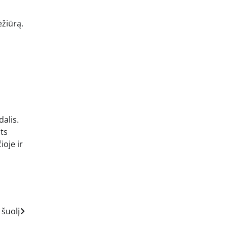
ėžiūrą.
dalis.
ats
ioje ir
 šuolį