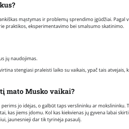
ikus?
rankiškas mąstymas ir problemų sprendimo įgūdžiai. Pagal v
 prie praktikos, eksperimentavimo bei smalsumo skatinimo.
us jų naudojimas.
na stengiasi praleisti laiko su vaikais, ypač tais atvejais, k
itį mato Musko vaikai?
erims jo idėjas, o galbūt taps verslininku ar mokslininku. 
tai, kas jiems įdomu. Kol kas kiekvienas jų gyvena labai skirt
i, jaunesnieji dar tik tyrinėja pasaulį.