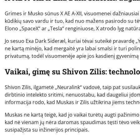
Grimes ir Musko sūnus X AE A-XII, visuomenei dažniausiai 
kūdikių savo vardu ir tuo, kad nuo mažens pasirodo su tė
Elono „SpaceX“ ar „Tesla“ renginiuose, X atrodo lyg natūra
Jo sesuo Exa Dark Sideræl, kuriai tėvai suteikė pravardę „
ne kartą minėjo, kad mergaitė yra labai smalsi ir turi poli
privatumą, todėl visuomenėje apie jos kasdienį gyvenimą
Vaikai, gimę su Shivon Zilis: technol
Shivon Zilis, ilgametė „Neuralink“ vadovė, taip pat susila
dirbtinio intelekto sritimi, nenuostabu, kad daugeliui įdomu
informacija rodo, kad Muskas ir Zilis užtikrina jiems tech
Muskas ne kartą teigė, kad jo vaikai turėtų augti pažinimo lai
kad nė vienam jų nėra daromas spaudimas tęsti tėvo veiklo
susipažįsta su inžinerijos principais.