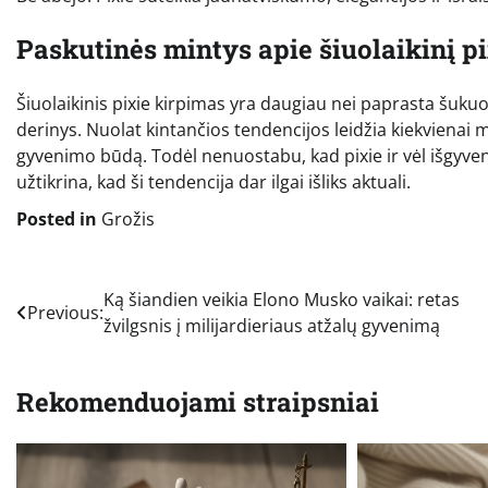
Paskutinės mintys apie šiuolaikinį pi
Šiuolaikinis pixie kirpimas yra daugiau nei paprasta šuku
derinys. Nuolat kintančios tendencijos leidžia kiekvienai m
gyvenimo būdą. Todėl nenuostabu, kad pixie ir vėl išgyv
užtikrina, kad ši tendencija dar ilgai išliks aktuali.
Posted in
Grožis
Navigacija
Ką šiandien veikia Elono Musko vaikai: retas
Previous:
žvilgsnis į milijardieriaus atžalų gyvenimą
tarp
įrašų
Rekomenduojami straipsniai