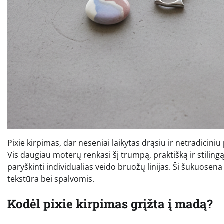
Pixie kirpimas, dar neseniai laikytas drąsiu ir netradicini
Vis daugiau moterų renkasi šį trumpą, praktišką ir stiling
paryškinti individualias veido bruožų linijas. Ši šukuosena 
tekstūra bei spalvomis.
Kodėl pixie kirpimas grįžta į madą?