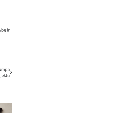
ybę ir
tampa
bjektu