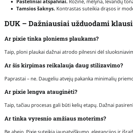
Pasteliniai atspalviai.
Rožinė, mėlyna, levandų ton
Tamsios šaknys.
Kontrastas suteikia drąsos ir mo
DUK – Dažniausiai užduodami klaus
Ar pixie tinka ploniems plaukams?
Taip, ploni plaukai dažnai atrodo pilnesni dėl sluoksniavim
Ar šis kirpimas reikalauja daug stilizavimo?
Paprastai – ne. Daugeliu atvejų pakanka minimalių priemoni
Ar pixie lengva atauginėti?
Taip, tačiau procesas gali būti kelių etapų. Dažnai pasir
Ar tinka vyresnio amžiaus moterims?
Be abejo. Pixie suteikia jaunatviškumo, elegancijos ir išra