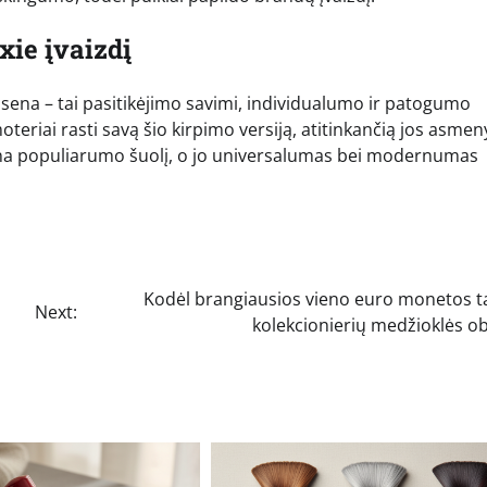
xie įvaizdį
osena – tai pasitikėjimo savimi, individualumo ir patogumo
oteriai rasti savą šio kirpimo versiją, atitinkančią jos asmen
ena populiarumo šuolį, o jo universalumas bei modernumas
Kodėl brangiausios vieno euro monetos 
Next:
kolekcionierių medžioklės o