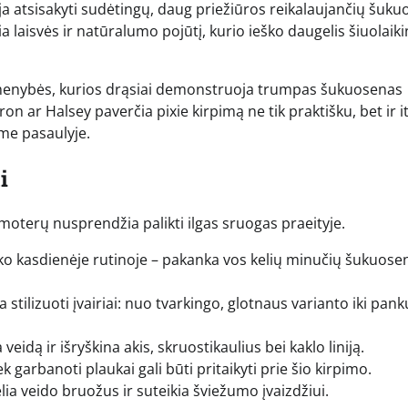
a atsisakyti sudėtingų, daug priežiūros reikalaujančių šuku
ia laisvės ir natūralumo pojūtį, kurio ieško daugelis šiuolaiki
asmenybės, kurios drąsiai demonstruoja trumpas šukuosenas
n ar Halsey paverčia pixie kirpimą ne tik praktišku, bet ir i
me pasaulyje.
i
moterų nusprendžia palikti ilgas sruogas praeityje.
iko kasdienėje rutinoje – pakanka vos kelių minučių šukuose
stilizuoti įvairiai: nuo tvarkingo, glotnaus varianto iki pank
idą ir išryškina akis, skruostikaulius bei kaklo liniją.
ek garbanoti plaukai gali būti pritaikyti prie šio kirpimo.
lia veido bruožus ir suteikia šviežumo įvaizdžiui.