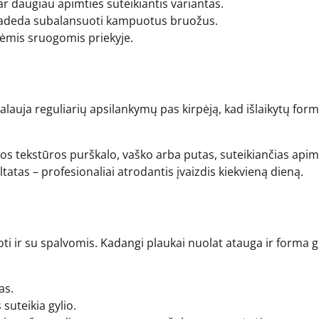
daugiau apimties suteikiantis variantas.
 padeda subalansuoti kampuotus bruožus.
nėmis sruogomis priekyje.
kalauja reguliarių apsilankymų pas kirpėją, kad išlaikytų form
gvos tekstūros purškalo, vaško arba putas, suteikiančias apim
ultatas – profesionaliai atrodantis įvaizdis kiekvieną dieną.
 ir su spalvomis. Kadangi plaukai nuolat atauga ir forma g
as.
suteikia gylio.