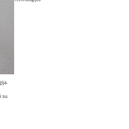
ija.
i su