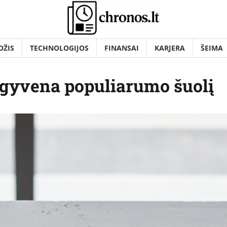
OŽIS
TECHNOLOGIJOS
FINANSAI
KARJERA
ŠEIMA
išgyvena populiarumo šuolį