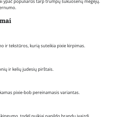
ai ypač populiarūs tarp trumpų šukuosenų mėgėjų.
dernumo.
imai
o ir tekstūros, kurią suteikia pixie kirpimas.
ų ir kelių judesių pirštais.
enkamas pixie-bob pereinamasis variantas.
iškingumo, todėl puikiai papildo brandų įvaizdį.