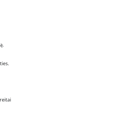
ą.
ties.
reitai