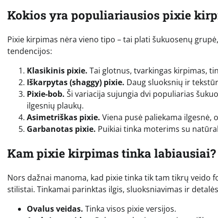
Kokios yra populiariausios pixie kir
Pixie kirpimas nėra vieno tipo – tai plati šukuosenų grupė,
tendencijos:
Klasikinis pixie.
Tai glotnus, tvarkingas kirpimas, tin
Iškarpytas (shaggy) pixie.
Daug sluoksnių ir tekstūro
Pixie-bob.
Ši variacija sujungia dvi populiarias šuk
ilgesnių plaukų.
Asimetriškas pixie.
Viena pusė paliekama ilgesnė, o
Garbanotas pixie.
Puikiai tinka moterims su natūral
Kam pixie kirpimas tinka labiausiai?
Nors dažnai manoma, kad pixie tinka tik tam tikrų veido 
stilistai. Tinkamai parinktas ilgis, sluoksniavimas ir detalė
Ovalus veidas.
Tinka visos pixie versijos.