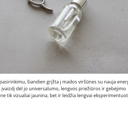
u pasirinkimu, šiandien grįžta į mados viršūnes su nauja energ
ą įvaizdį dėl jo universalumo, lengvos priežiūros ir gebėjimo
ne tik vizualiai jaunina, bet ir leidžia lengvai eksperimentuot