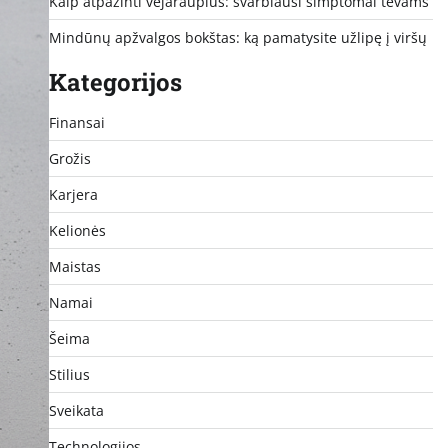
Kaip atpažinti vėjaraupius: svarbiausi simptomai tėvams
Mindūnų apžvalgos bokštas: ką pamatysite užlipę į viršų
Kategorijos
Finansai
Grožis
Karjera
Kelionės
Maistas
Namai
Šeima
Stilius
Sveikata
Technologijos