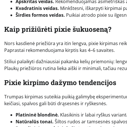
Apskritas veidas.
Rekomenduojamas asimetriškas ar 
Kvadratinis veidas.
Minkštesni, iškarpyti kirpimai
Širdies formos veidas.
Puikiai atrodo pixie su ilges
Kaip prižiūrėti pixie šukuoseną?
Nors kasdienė priežiūra yra itin lengva, pixie kirpimas rei
Paprastai rekomenduojama kirptis kas 4–6 savaites.
Stiliui palaikyti dažniausiai pakanka kelių priemonių: len
Plaukų priežiūros rutina lieka aiški ir minimali, tačiau rez
Pixie kirpimo dažymo tendencijos
Trumpas kirpimas suteikia puikią galimybę eksperimentuoti
keičiasi, spalvos gali būti drąsesnės ir ryškesnės.
Platininė blondinė.
Klasikinis ir labai ryškus variant
Natūralūs tonai.
Šiltos rudos ar tamsesnės spalvos 