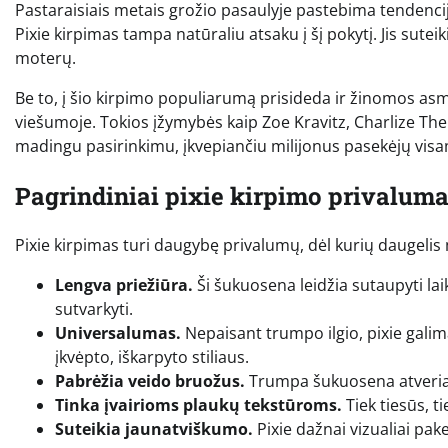
Pastaraisiais metais grožio pasaulyje pastebima tendencij
Pixie kirpimas tampa natūraliu atsaku į šį pokytį. Jis suteik
moterų.
Be to, į šio kirpimo populiarumą prisideda ir žinomos 
viešumoje. Tokios įžymybės kaip Zoe Kravitz, Charlize Thero
madingu pasirinkimu, įkvepiančiu milijonus pasekėjų visa
Pagrindiniai pixie kirpimo privaluma
Pixie kirpimas turi daugybę privalumų, dėl kurių daugelis 
Lengva priežiūra.
Ši šukuosena leidžia sutaupyti la
sutvarkyti.
Universalumas.
Nepaisant trumpo ilgio, pixie galima 
įkvėpto, iškarpyto stiliaus.
Pabrėžia veido bruožus.
Trumpa šukuosena atveria ve
Tinka įvairioms plaukų tekstūroms.
Tiek tiesūs, ti
Suteikia jaunatviškumo.
Pixie dažnai vizualiai pake