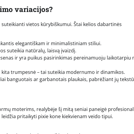
pimo variacijos?
 suteikianti vietos kūrybiškumui. Štai kelios dabartinės
kantis elegantiškam ir minimalistiniam stiliui.
s suteikia natūralų, laisvą įvaizdį.
uosenas ir yra puikus pasirinkimas pereinamuoju laikotarpiu
 kita trumpesnė – tai suteikia modernumo ir dinamikos.
iai banguotais ar garbanotais plaukais, pabrėžiant jų tekstū
formų moterims, realybėje šį mitą seniai paneigė profesiona
s leidžia pritaikyti pixie kone kiekvienam veido tipui.