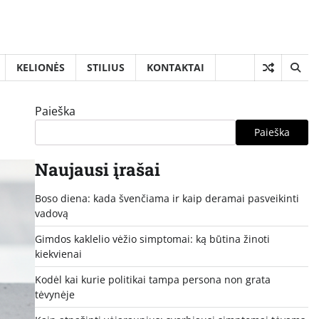
KELIONĖS
STILIUS
KONTAKTAI
Paieška
Paieška
Naujausi įrašai
Boso diena: kada švenčiama ir kaip deramai pasveikinti
vadovą
Gimdos kaklelio vėžio simptomai: ką būtina žinoti
kiekvienai
Kodėl kai kurie politikai tampa persona non grata
tėvynėje