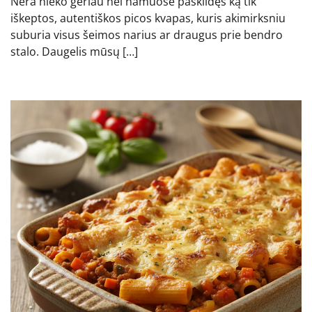
Nėra nieko geriau nei namuose pasklidęs ką tik
iškeptos, autentiškos picos kvapas, kuris akimirksniu
suburia visus šeimos narius ar draugus prie bendro
stalo. Daugelis mūsų […]