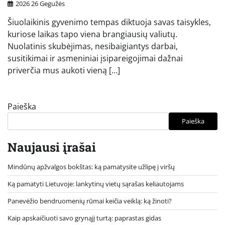
2026 26 Gegužės
Šiuolaikinis gyvenimo tempas diktuoja savas taisykles,
kuriose laikas tapo viena brangiausių valiutų.
Nuolatinis skubėjimas, nesibaigiantys darbai,
susitikimai ir asmeniniai įsipareigojimai dažnai
priverčia mus aukoti vieną […]
Paieška
Paieška
Naujausi įrašai
Mindūnų apžvalgos bokštas: ką pamatysite užlipę į viršų
Ką pamatyti Lietuvoje: lankytinų vietų sąrašas keliautojams
Panevėžio bendruomenių rūmai keičia veiklą: ką žinoti?
Kaip apskaičiuoti savo grynąjį turtą: paprastas gidas