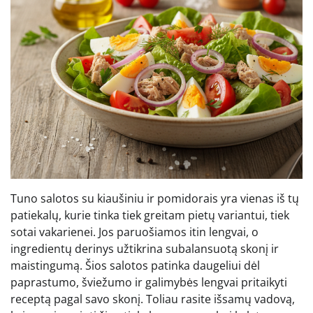
Tuno salotos su kiaušiniu ir pomidorais yra vienas iš tų
patiekalų, kurie tinka tiek greitam pietų variantui, tiek
sotai vakarienei. Jos paruošiamos itin lengvai, o
ingredientų derinys užtikrina subalansuotą skonį ir
maistingumą. Šios salotos patinka daugeliui dėl
paprastumo, šviežumo ir galimybės lengvai pritaikyti
receptą pagal savo skonį. Toliau rasite išsamų vadovą,