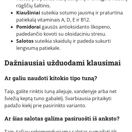
rūgščių šaltinis.
Kiaušiniai
suteikia sotumo jausmą ir praturtina
patiekalą vitaminais A, D, E ir B12.
Pomidorai
gausūs antioksidanto likopeno,
padedančio kovoti su oksidaciniu stresu.
Salotos
suteikia skaidulų ir padeda sukurti
lengvumą patiekale.
Dažniausiai užduodami klausimai
Ar galiu naudoti kitokio tipo tuną?
Taip, galite rinktis tuną aliejuje, vandenyje arba net
šviežią keptą tuno gabalėlį. Svarbiausia pritaikyti
padažo kiekį prie pasirinkto varianto.
Ar šias salotas galima pasiruošti iš anksto?
Taip, tačiau rekomenduojama salotas sumaišyti tik