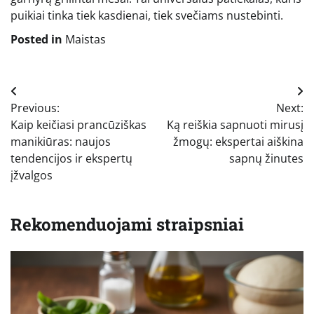
puikiai tinka tiek kasdienai, tiek svečiams nustebinti.
Posted in
Maistas
Navigacija
Previous:
Next:
tarp
Kaip keičiasi prancūziškas
Ką reiškia sapnuoti mirusį
įrašų
manikiūras: naujos
žmogų: ekspertai aiškina
tendencijos ir ekspertų
sapnų žinutes
įžvalgos
Rekomenduojami straipsniai