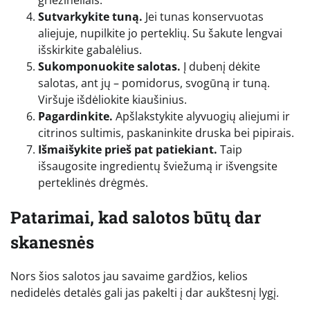
Sutvarkykite tuną.
Jei tunas konservuotas
aliejuje, nupilkite jo perteklių. Su šakute lengvai
išskirkite gabalėlius.
Sukomponuokite salotas.
Į dubenį dėkite
salotas, ant jų – pomidorus, svogūną ir tuną.
Viršuje išdėliokite kiaušinius.
Pagardinkite.
Apšlakstykite alyvuogių aliejumi ir
citrinos sultimis, paskaninkite druska bei pipirais.
Išmaišykite prieš pat patiekiant.
Taip
išsaugosite ingredientų šviežumą ir išvengsite
perteklinės drėgmės.
Patarimai, kad salotos būtų dar
skanesnės
Nors šios salotos jau savaime gardžios, kelios
nedidelės detalės gali jas pakelti į dar aukštesnį lygį.