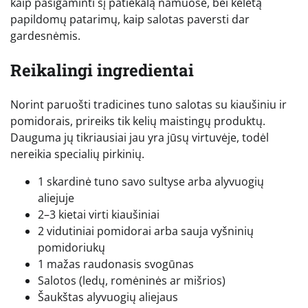
kaip pasigaminti šį patiekalą namuose, bei keletą
papildomų patarimų, kaip salotas paversti dar
gardesnėmis.
Reikalingi ingredientai
Norint paruošti tradicines tuno salotas su kiaušiniu ir
pomidorais, prireiks tik kelių maistingų produktų.
Dauguma jų tikriausiai jau yra jūsų virtuvėje, todėl
nereikia specialių pirkinių.
1 skardinė tuno savo sultyse arba alyvuogių
aliejuje
2–3 kietai virti kiaušiniai
2 vidutiniai pomidorai arba sauja vyšninių
pomidoriukų
1 mažas raudonasis svogūnas
Salotos (ledų, romėninės ar mišrios)
Šaukštas alyvuogių aliejaus