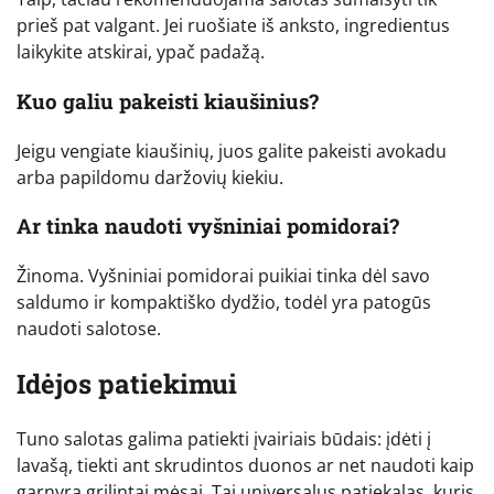
prieš pat valgant. Jei ruošiate iš anksto, ingredientus
laikykite atskirai, ypač padažą.
Kuo galiu pakeisti kiaušinius?
Jeigu vengiate kiaušinių, juos galite pakeisti avokadu
arba papildomu daržovių kiekiu.
Ar tinka naudoti vyšniniai pomidorai?
Žinoma. Vyšniniai pomidorai puikiai tinka dėl savo
saldumo ir kompaktiško dydžio, todėl yra patogūs
naudoti salotose.
Idėjos patiekimui
Tuno salotas galima patiekti įvairiais būdais: įdėti į
lavašą, tiekti ant skrudintos duonos ar net naudoti kaip
garnyrą grilintai mėsai. Tai universalus patiekalas, kuris