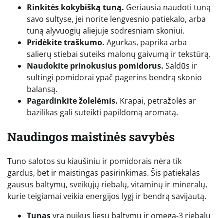
Rinkitės kokybišką tuną.
Geriausia naudoti tuną
savo sultyse, jei norite lengvesnio patiekalo, arba
tuną alyvuogių aliejuje sodresniam skoniui.
Pridėkite traškumo.
Agurkas, paprika arba
salierų stiebai suteiks malonų gaivumą ir tekstūrą.
Naudokite prinokusius pomidorus.
Saldūs ir
sultingi pomidorai ypač pagerins bendrą skonio
balansą.
Pagardinkite žolelėmis.
Krapai, petražolės ar
bazilikas gali suteikti papildomą aromatą.
Naudingos maistinės savybės
Tuno salotos su kiaušiniu ir pomidorais nėra tik
gardus, bet ir maistingas pasirinkimas. Šis patiekalas
gausus baltymų, sveikųjų riebalų, vitaminų ir mineralų,
kurie teigiamai veikia energijos lygį ir bendrą savijautą.
Tunas
yra puikus liesų baltymų ir omega-3 riebalų