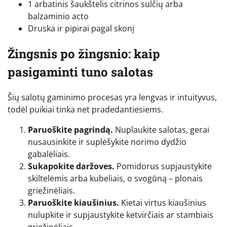
1 arbatinis šaukštelis citrinos sulčių arba
balzaminio acto
Druska ir pipirai pagal skonį
Žingsnis po žingsnio: kaip
pasigaminti tuno salotas
Šių salotų gaminimo procesas yra lengvas ir intuityvus,
todėl puikiai tinka net pradedantiesiems.
Paruoškite pagrindą.
Nuplaukite salotas, gerai
nusausinkite ir suplėšykite norimo dydžio
gabalėliais.
Sukapokite daržoves.
Pomidorus supjaustykite
skiltelėmis arba kubeliais, o svogūną – plonais
griežinėliais.
Paruoškite kiaušinius.
Kietai virtus kiaušinius
nulupkite ir supjaustykite ketvirčiais ar stambiais
griežinėliais.