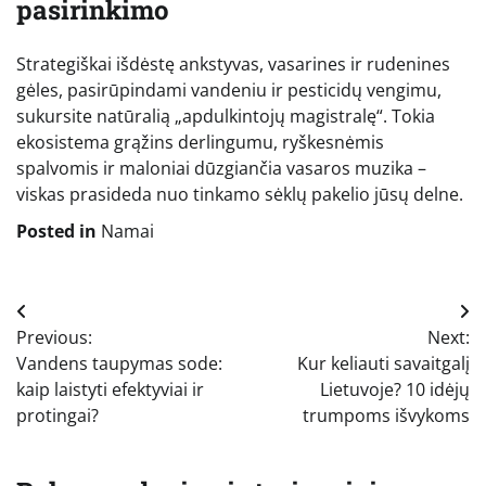
pasirinkimo
Strategiškai išdėstę ankstyvas, vasarines ir rudenines
gėles, pasirūpindami vandeniu ir pesticidų vengimu,
sukursite natūralią „apdulkintojų magistralę“. Tokia
ekosistema grąžins derlingumu, ryškesnėmis
spalvomis ir maloniai dūzgiančia vasaros muzika –
viskas prasideda nuo tinkamo sėklų pakelio jūsų delne.
Posted in
Namai
Navigacija
Previous:
Next:
tarp
Vandens taupymas sode:
Kur keliauti savaitgalį
įrašų
kaip laistyti efektyviai ir
Lietuvoje? 10 idėjų
protingai?
trumpoms išvykoms