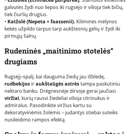
•
Ežiuolės (Echinacea purpurea).
Stambios violetinės
galvutės žydi nuo liepos iki rugsėjo ir vilioja tiek bičių,
tiek čiurlių drugius.
•
Katžolė (Nepeta × faassenii).
Kiliminės mėlynos
kekės užpildo tarpus tarp aukštesnių gėlių ir žydi iki
pirmųjų šalnų.
Rudeninės „maitinimo stotelės“
drugiams
Rugsėjį–spalį, kai dauguma žiedų jau išbledę,
rudbekijos
ir
aukštaūgės astrės
tampa paskutiniu
nektaro banku. Drėgnesnėje dirvoje gerai jaučiasi
viržiai
, kurių rausvi žiedeliai vilioja citrinukus ir
admiralus. Pasodinkite viržius kartu su
dekoratyvinėmis žolėmis – judantys stiebai suteiks
nusileidimo rampos efektą.