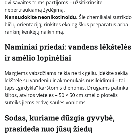
dvi savaites trims partijoms – užsitikrinsite
nepertraukiamą žydėjimą.
Nenaudokite neonikotinoidų.
Šie chemikalai sutrikdo
bičių orientaciją; rinkitės ekologiškus preparatus arba
rankinį kenkėjų naikinimą.
Naminiai priedai: vandens lėkštelės
ir smėlio lopinėliai
Maz­giems vabzdžiams reikia ne tik gėlių. Įdėkite seklią
lėkštelę su vandeniu ir akmenukais nusileidimui – tai
taps „girdykla“ karštomis dienomis. Drugiams patinka
šiltos, atviros vietelės – 50 × 50 cm smėlio plotelis
suteiks jiems erdvę saulės vonioms.
Sodas, kuriame dūzgia gyvybė,
prasideda nuo jūsų žiedų