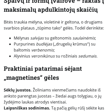
Spalvų ir formų įvairovė – raktas į
maksimalų apdulkintojų skaičių
Bitės traukia mėlyna, violetinė ir geltona, o drugiams
svarbios plataus „tūpimo tako“ gėlės. Todėl derinkite:
Mėlynas
salvijas
su geltonomis
saulainėmis
;
Purpurines
budlėjas
(„drugelių krūmus“) su
baltomis
verbenomis
;
Alyvinius
veronikūnus
su rožiniais
sedumais
.
Praktiniai patarimai sėjant
„magnetines“ gėles
Sėklų juostos.
Žoliniams vienmečiams naudokite iš
anksto parengtas juostas – žiedai augs tolygiau, o jų
žydėjimo laukas atrodys vientisai.
Laipsniškas sodinimas.
Tą pačią gėlių rūšį sėkite kas