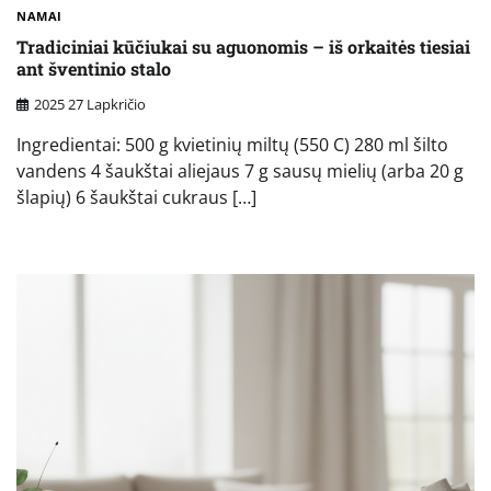
NAMAI
Tradiciniai kūčiukai su aguonomis – iš orkaitės tiesiai
ant šventinio stalo
2025 27 Lapkričio
Ingredientai: 500 g kvietinių miltų (550 C) 280 ml šilto
vandens 4 šaukštai aliejaus 7 g sausų mielių (arba 20 g
šlapių) 6 šaukštai cukraus […]