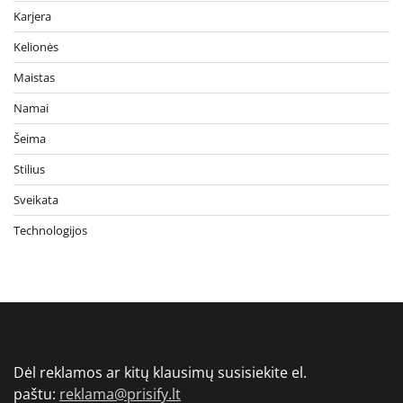
Karjera
Kelionės
Maistas
Namai
Šeima
Stilius
Sveikata
Technologijos
Dėl reklamos ar kitų klausimų susisiekite el.
paštu:
reklama@prisify.lt