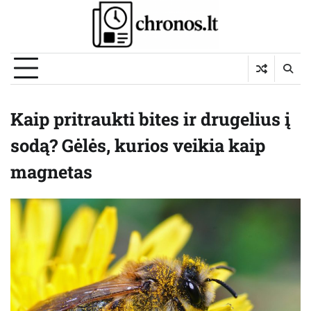
Skip
to
content
Kaip pritraukti bites ir drugelius į
sodą? Gėlės, kurios veikia kaip
magnetas