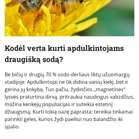
Kodėl verta kurti apdulkintojams
draugišką sodą?
Be bičių ir drugių 70 % sodo derliaus liktų užuomazgų
stadijoje. Apdulkintojai ne tik didina vaisių kiekį, bet ir
gerina jų kokybę. Tuo pačiu, žydinčios „magnetinės“
lysvės praturtina dirvą, pritraukia naudingus vabzdžius,
mažina kenkėjų populiacijas ir suteikia estetinį
džiaugsmą. Kurti tokią oazę paprasta: tereikia tinkamai
parinkti gėles, kurios žydi paeiliui nuo balandžio iki
spalio.