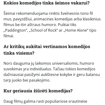
Kokios komedijos tinka šeimos vakarui?
Šeimai rekomenduojama rinktis švelnesnio tono fil
mus, pavyzdžiui, animacines komedijas arba klasikinius
filmus be itin aštraus humoro. Puikiai tiks
„Paddington“, „School of Rock“ ar „Home Alone“ tipo
filmai.
Ar kritikų aukštai vertinamos komedijos
tinka visiems?
Nors dauguma jų laikomos universaliomis, humoro
suvokimas yra individualus. Tačiau tokios komedijos
dažniausiai pasižymi aukštesne kokybe ir geru balansu
tarp juoko bei pasakojimo.
Kur geriausia žiūrėti komedijas?
Daug filmų galima rasti populiariose srautinėse