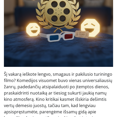
Šį vakarą ieškote lengvo, smagaus ir pakilusio turiningo
filmo? Komedijos visuomet buvo vienas universaliausių
žanrų, padedančių atsipalaiduoti po įtemptos dienos,
praskaidrinti nuotaiką ar tiesiog sukurti jaukią namų
kino atmosferą. Kino kritikai kasmet išskiria dešimtis
vertų dėmesio juostų, tačiau tam, kad lengviau
apsispręstumėte, parengėme išsamų gidą apie