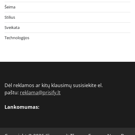
Šeima
Stilius
Sveikata
Technologijos
Dėl reklamos ar kitų klausimų susisiekite el.
paštu:
reklama@prisify.lt
Lankomumas: