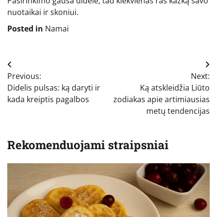
Pasirinkimo gausa didelė, tad kiekvienas ras kažką savo
nuotaikai ir skoniui.
Posted in
Namai
Navigacija
Previous:
Next:
tarp
Didelis pulsas: ką daryti ir
Ką atskleidžia Liūto
įrašų
kada kreiptis pagalbos
zodiakas apie artimiausias
metų tendencijas
Rekomenduojami straipsniai