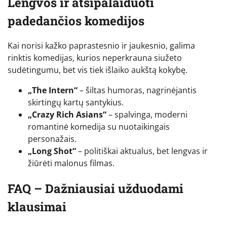
Lengvos ir atsipalaiduoti
padedančios komedijos
Kai norisi kažko paprastesnio ir jaukesnio, galima
rinktis komedijas, kurios neperkrauna siužeto
sudėtingumu, bet vis tiek išlaiko aukštą kokybę.
„The Intern“
– šiltas humoras, nagrinėjantis
skirtingų kartų santykius.
„Crazy Rich Asians“
– spalvinga, moderni
romantinė komedija su nuotaikingais
personažais.
„Long Shot“
– politiškai aktualus, bet lengvas ir
žiūrėti malonus filmas.
FAQ – Dažniausiai užduodami
klausimai