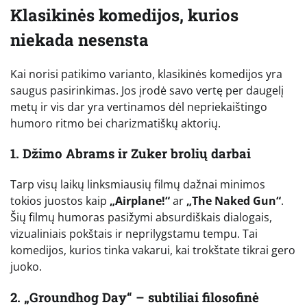
Klasikinės komedijos, kurios
niekada nesensta
Kai norisi patikimo varianto, klasikinės komedijos yra
saugus pasirinkimas. Jos įrodė savo vertę per daugelį
metų ir vis dar yra vertinamos dėl nepriekaištingo
humoro ritmo bei charizmatiškų aktorių.
1. Džimo Abrams ir Zuker brolių darbai
Tarp visų laikų linksmiausių filmų dažnai minimos
tokios juostos kaip
„Airplane!“
ar
„The Naked Gun“
.
Šių filmų humoras pasižymi absurdiškais dialogais,
vizualiniais pokštais ir neprilygstamu tempu. Tai
komedijos, kurios tinka vakarui, kai trokštate tikrai gero
juoko.
2. „Groundhog Day“ – subtiliai filosofinė