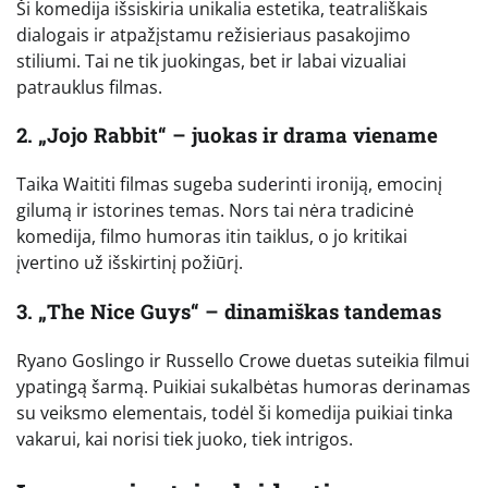
Ši komedija išsiskiria unikalia estetika, teatrališkais
dialogais ir atpažįstamu režisieriaus pasakojimo
stiliumi. Tai ne tik juokingas, bet ir labai vizualiai
patrauklus filmas.
2. „Jojo Rabbit“ – juokas ir drama viename
Taika Waititi filmas sugeba suderinti ironiją, emocinį
gilumą ir istorines temas. Nors tai nėra tradicinė
komedija, filmo humoras itin taiklus, o jo kritikai
įvertino už išskirtinį požiūrį.
3. „The Nice Guys“ – dinamiškas tandemas
Ryano Goslingo ir Russello Crowe duetas suteikia filmui
ypatingą šarmą. Puikiai sukalbėtas humoras derinamas
su veiksmo elementais, todėl ši komedija puikiai tinka
vakarui, kai norisi tiek juoko, tiek intrigos.