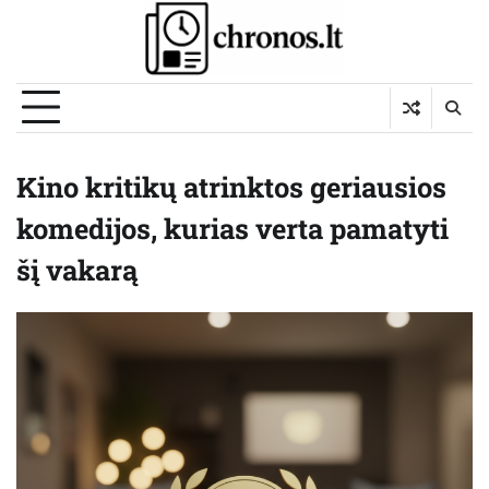
Skip
to
content
Kino kritikų atrinktos geriausios
komedijos, kurias verta pamatyti
šį vakarą