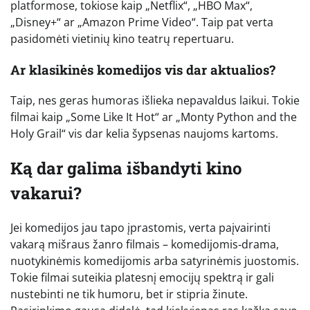
platformose, tokiose kaip „Netflix“, „HBO Max“,
„Disney+“ ar „Amazon Prime Video“. Taip pat verta
pasidomėti vietinių kino teatrų repertuaru.
Ar klasikinės komedijos vis dar aktualios?
Taip, nes geras humoras išlieka nepavaldus laikui. Tokie
filmai kaip „Some Like It Hot“ ar „Monty Python and the
Holy Grail“ vis dar kelia šypsenas naujoms kartoms.
Ką dar galima išbandyti kino
vakarui?
Jei komedijos jau tapo įprastomis, verta paįvairinti
vakarą mišraus žanro filmais – komedijomis‑drama,
nuotykinėmis komedijomis arba satyrinėmis juostomis.
Tokie filmai suteikia platesnį emocijų spektrą ir gali
nustebinti ne tik humoru, bet ir stipria žinute.