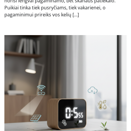
norisi lengvai pagaminamo, bet skanaus patiekalo.
Puikiai tinka tiek pusryčiams, tiek vakarienei, o
pagaminimui prireiks vos kelių […]