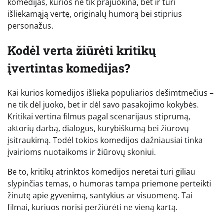
komedijas, kurios ne tik prajuokina, bet ir turi
išliekamąją vertę, originalų humorą bei stiprius
personažus.
Kodėl verta žiūrėti kritikų
įvertintas komedijas?
Kai kurios komedijos išlieka populiarios dešimtmečius –
ne tik dėl juoko, bet ir dėl savo pasakojimo kokybės.
Kritikai vertina filmus pagal scenarijaus stiprumą,
aktorių darbą, dialogus, kūrybiškumą bei žiūrovų
įsitraukimą. Todėl tokios komedijos dažniausiai tinka
įvairioms nuotaikoms ir žiūrovų skoniui.
Be to, kritikų atrinktos komedijos neretai turi giliau
slypinčias temas, o humoras tampa priemone perteikti
žinutę apie gyvenimą, santykius ar visuomenę. Tai
filmai, kuriuos norisi peržiūrėti ne vieną kartą.