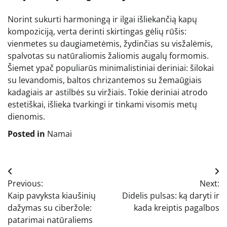
Norint sukurti harmoningą ir ilgai išliekančią kapų
kompoziciją, verta derinti skirtingas gėlių rūšis:
vienmetes su daugiametėmis, žydinčias su visžalėmis,
spalvotas su natūraliomis žaliomis augalų formomis.
Šiemet ypač populiarūs minimalistiniai deriniai: šilokai
su levandomis, baltos chrizantemos su žemaūgiais
kadagiais ar astilbės su viržiais. Tokie deriniai atrodo
estetiškai, išlieka tvarkingi ir tinkami visomis metų
dienomis.
Posted in
Namai
Navigacija
Previous:
Next:
tarp
Kaip pavyksta kiaušinių
Didelis pulsas: ką daryti ir
įrašų
dažymas su ciberžole:
kada kreiptis pagalbos
patarimai natūraliems