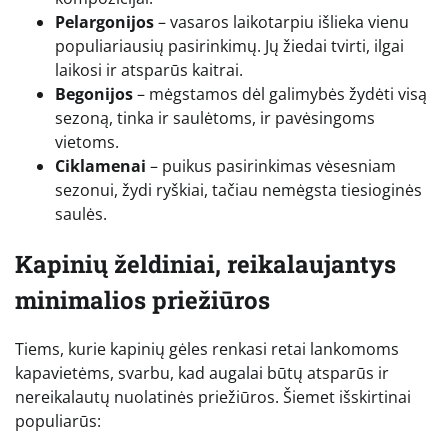
Pelargonijos
– vasaros laikotarpiu išlieka vienu
populiariausių pasirinkimų. Jų žiedai tvirti, ilgai
laikosi ir atsparūs kaitrai.
Begonijos
– mėgstamos dėl galimybės žydėti visą
sezoną, tinka ir saulėtoms, ir pavėsingoms
vietoms.
Ciklamenai
– puikus pasirinkimas vėsesniam
sezonui, žydi ryškiai, tačiau nemėgsta tiesioginės
saulės.
Kapinių želdiniai, reikalaujantys
minimalios priežiūros
Tiems, kurie kapinių gėles renkasi retai lankomoms
kapavietėms, svarbu, kad augalai būtų atsparūs ir
nereikalautų nuolatinės priežiūros. Šiemet išskirtinai
populiarūs: