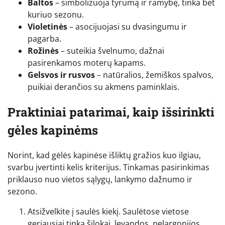
Baltos
– simbolizuoja tyrumą ir ramybę, tinka bet
kuriuo sezonu.
Violetinės
– asocijuojasi su dvasingumu ir
pagarba.
Rožinės
– suteikia švelnumo, dažnai
pasirenkamos moterų kapams.
Gelsvos ir rusvos
– natūralios, žemiškos spalvos,
puikiai derančios su akmens paminklais.
Praktiniai patarimai, kaip išsirinkti
gėles kapinėms
Norint, kad gėlės kapinėse išliktų gražios kuo ilgiau,
svarbu įvertinti kelis kriterijus. Tinkamas pasirinkimas
priklauso nuo vietos sąlygų, lankymo dažnumo ir
sezono.
Atsižvelkite į saulės kiekį. Saulėtose vietose
geriausiai tinka šilokai, levandos, pelargonijos.