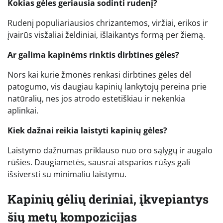
Kokias gėles geriausia sodinti rudenį?
Rudenį populiariausios chrizantemos, viržiai, erikos ir
įvairūs visžaliai želdiniai, išlaikantys formą per žiemą.
Ar galima kapinėms rinktis dirbtines gėles?
Nors kai kurie žmonės renkasi dirbtines gėles dėl
patogumo, vis daugiau kapinių lankytojų pereina prie
natūralių, nes jos atrodo estetiškiau ir nekenkia
aplinkai.
Kiek dažnai reikia laistyti kapinių gėles?
Laistymo dažnumas priklauso nuo oro sąlygų ir augalo
rūšies. Daugiametės, sausrai atsparios rūšys gali
išsiversti su minimaliu laistymu.
Kapinių gėlių deriniai, įkvepiantys
šių metų kompozicijas