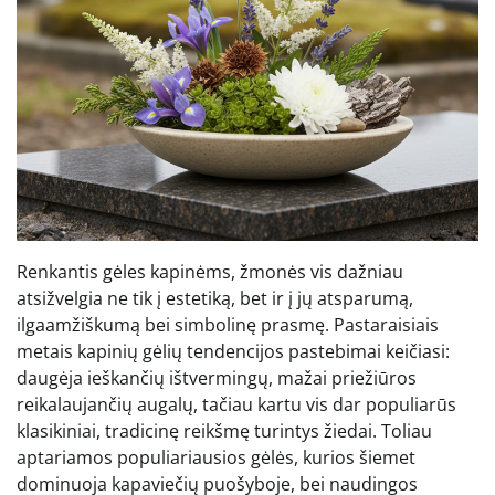
Renkantis gėles kapinėms, žmonės vis dažniau
atsižvelgia ne tik į estetiką, bet ir į jų atsparumą,
ilgaamžiškumą bei simbolinę prasmę. Pastaraisiais
metais kapinių gėlių tendencijos pastebimai keičiasi:
daugėja ieškančių ištvermingų, mažai priežiūros
reikalaujančių augalų, tačiau kartu vis dar populiarūs
klasikiniai, tradicinę reikšmę turintys žiedai. Toliau
aptariamos populiariausios gėlės, kurios šiemet
dominuoja kapaviečių puošyboje, bei naudingos