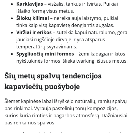
Karklavijas
– visžalis, tankus ir tvirtas. Puikiai
išlaiko formą visus metus.
Šilokų kilimai
– nereikalauja laistymo, puikiai
tinka kaip visą kapavietę dengiantis augalas.
Viržiai ir erikos
– suteikia kapui natūralumo, gerai
jaučiasi rūgščioje dirvoje ir yra atsparūs
temperatūrų svyravimams.
Spygliuočių mini formos
– žemi kadagiai ir kitos
nykštukinės formos išlieka tvarkingi ištisus metus.
Šių metų spalvų tendencijos
kapaviečių puošyboje
Šiemet kapinėse labai išryškėjo natūralių, ramių spalvų
pasirinkimai. Vyrauja pastelinių tonų kompozicijos,
kurios kuria rimties ir pagarbos atmosferą. Dažniausiai
pasirenkamos spalvos: