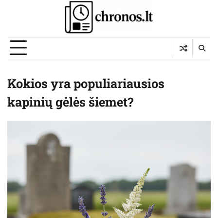
Skip
to
content
Kokios yra populiariausios
kapinių gėlės šiemet?