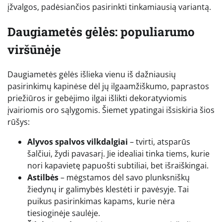
įžvalgos, padėsiančios pasirinkti tinkamiausią variantą.
Daugiametės gėlės: populiarumo
viršūnėje
Daugiametės gėlės išlieka vienu iš dažniausių
pasirinkimų kapinėse dėl jų ilgaamžiškumo, paprastos
priežiūros ir gebėjimo ilgai išlikti dekoratyviomis
įvairiomis oro sąlygomis. Šiemet ypatingai išsiskiria šios
rūšys:
Alyvos spalvos vilkdalgiai
– tvirti, atsparūs
šalčiui, žydi pavasarį. Jie idealiai tinka tiems, kurie
nori kapavietę papuošti subtiliai, bet išraiškingai.
Astilbės
– mėgstamos dėl savo plunksniškų
žiedynų ir galimybės klestėti ir pavėsyje. Tai
puikus pasirinkimas kapams, kurie nėra
tiesioginėje saulėje.