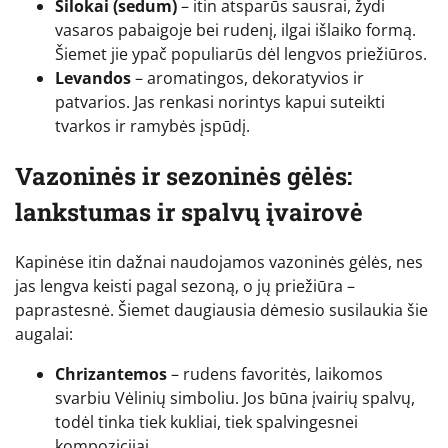
Šilokai (sedum)
– itin atsparūs sausrai, žydi
vasaros pabaigoje bei rudenį, ilgai išlaiko formą.
Šiemet jie ypač populiarūs dėl lengvos priežiūros.
Levandos
– aromatingos, dekoratyvios ir
patvarios. Jas renkasi norintys kapui suteikti
tvarkos ir ramybės įspūdį.
Vazoninės ir sezoninės gėlės:
lankstumas ir spalvų įvairovė
Kapinėse itin dažnai naudojamos vazoninės gėlės, nes
jas lengva keisti pagal sezoną, o jų priežiūra –
paprastesnė. Šiemet daugiausia dėmesio susilaukia šie
augalai:
Chrizantemos
– rudens favoritės, laikomos
svarbiu Vėlinių simboliu. Jos būna įvairių spalvų,
todėl tinka tiek kukliai, tiek spalvingesnei
kompozicijai.