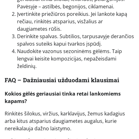
Pavėsyje – astilbės, begonijos, ciklamenai.
Įvertinkite priežiūros poreikius. Jei lankote kapą
rečiau, rinkitės atsparius, visžalius ar
daugiametes rūšis.
Derinkite spalvas. Subtilios, tarpusavyje derančios
spalvos suteiks kapui tvarkos įspūdį.
Naudokite vazonus sezoninėms gėlėms. Taip
lengvai keisite kompozicijas, nepažeisdami
želdinių.
FAQ – Dažniausiai užduodami klausimai
Kokios gėlės geriausiai tinka retai lankomiems
kapams?
Rinkitės šilokus, viržius, karklavijus, žemus kadagius
arba kitus atsparius daugiametes augalus, kurie
nereikalauja dažno laistymo.