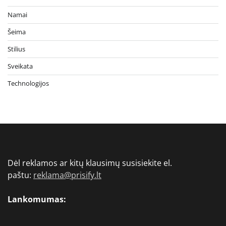
Namai
Šeima
Stilius
Sveikata
Technologijos
Dėl reklamos ar kitų klausimų susisiekite el.
paštu:
reklama@prisify.lt
Lankomumas: