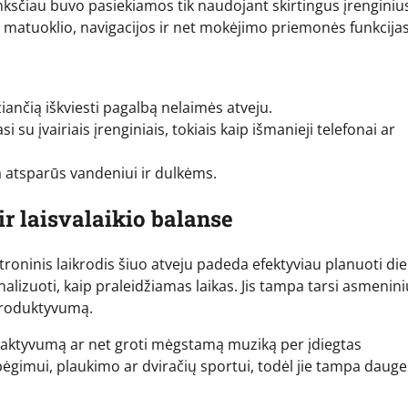
 anksčiau buvo pasiekiamos tik naudojant skirtingus įrenginius
o matuoklio, navigacijos ir net mokėjimo priemonės funkcijas
žiančią iškviesti pagalbą nelaimės atveju.
i su įvairiais įrenginiais, tokiais kaip išmanieji telefonai ar
 atsparūs vandeniui ir dulkėms.
ir laisvalaikio balanse
troninis laikrodis šiuo atveju padeda efektyviau planuoti di
analizuoti, kaip praleidžiamas laikas. Jis tampa tarsi asmenini
 produktyvumą.
inį aktyvumą ar net groti mėgstamą muziką per įdiegtas
bėgimui, plaukimo ar dviračių sportui, todėl jie tampa dauge