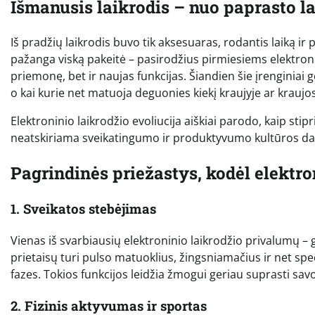
Išmanusis laikrodis – nuo paprasto la
Iš pradžių laikrodis buvo tik aksesuaras, rodantis laiką ir
pažanga viską pakeitė – pasirodžius pirmiesiems elektron
priemonę, bet ir naujas funkcijas. Šiandien šie įrenginiai g
o kai kurie net matuoja deguonies kiekį kraujyje ar kraujo
Elektroninio laikrodžio evoliucija aiškiai parodo, kaip sti
neatskiriama sveikatingumo ir produktyvumo kultūros dal
Pagrindinės priežastys, kodėl elektro
1. Sveikatos stebėjimas
Vienas iš svarbiausių elektroninio laikrodžio privalumų –
prietaisų turi pulso matuoklius, žingsniamačius ir net spe
fazes. Tokios funkcijos leidžia žmogui geriau suprasti sav
2. Fizinis aktyvumas ir sportas