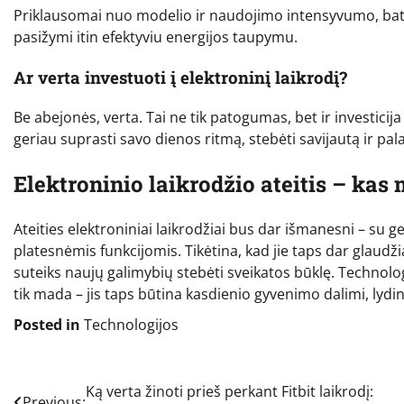
Priklausomai nuo modelio ir naudojimo intensyvumo, baterij
pasižymi itin efektyviu energijos taupymu.
Ar verta investuoti į elektroninį laikrodį?
Be abejonės, verta. Tai ne tik patogumas, bet ir investicij
geriau suprasti savo dienos ritmą, stebėti savijautą ir pal
Elektroninio laikrodžio ateitis – kas
Ateities elektroniniai laikrodžiai bus dar išmanesni – su ge
platesnėmis funkcijomis. Tikėtina, kad jie taps dar glaudžiau 
suteiks naujų galimybių stebėti sveikatos būklę. Technolog
tik mada – jis taps būtina kasdienio gyvenimo dalimi, lydi
Posted in
Technologijos
Navigacija
Ką verta žinoti prieš perkant Fitbit laikrodį:
Previous: