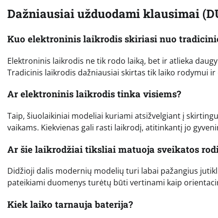
Dažniausiai užduodami klausimai (D
Kuo elektroninis laikrodis skiriasi nuo tradicini
Elektroninis laikrodis ne tik rodo laiką, bet ir atlieka da
Tradicinis laikrodis dažniausiai skirtas tik laiko rodymui ir 
Ar elektroninis laikrodis tinka visiems?
Taip, šiuolaikiniai modeliai kuriami atsižvelgiant į skirt
vaikams. Kiekvienas gali rasti laikrodį, atitinkantį jo gyve
Ar šie laikrodžiai tiksliai matuoja sveikatos rod
Didžioji dalis modernių modelių turi labai pažangius jutikli
pateikiami duomenys turėtų būti vertinami kaip orientacini
Kiek laiko tarnauja baterija?