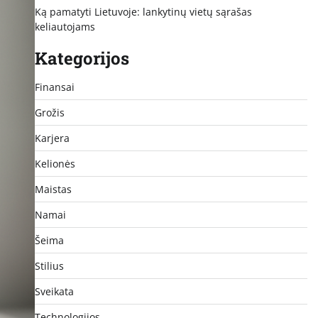
Ką pamatyti Lietuvoje: lankytinų vietų sąrašas
keliautojams
Kategorijos
Finansai
Grožis
Karjera
Kelionės
Maistas
Namai
Šeima
Stilius
Sveikata
Technologijos