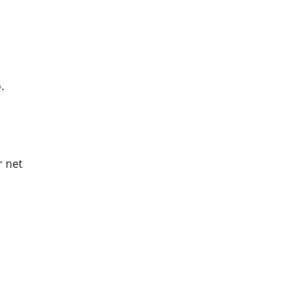
.
r net