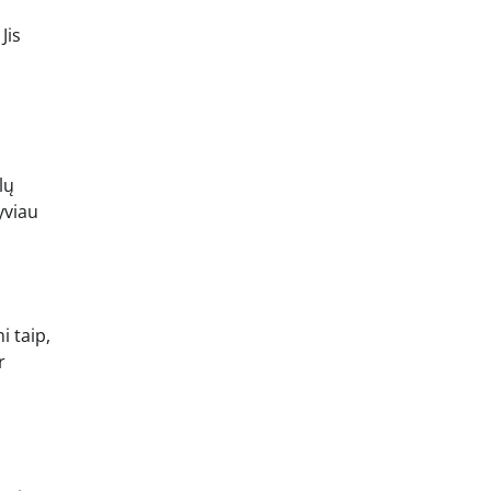
Jis
lų
yviau
i taip,
r