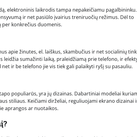
dą, elektroninis laikrodis tampa nepakeičiamu pagalbininku. 
ensyvumą ir net pasiūlo įvairius treniruočių režimus. Dėl to
esą per konkrečius duomenis.
mus apie žinutes, el. laiškus, skambučius ir net socialinių tink
leidžia sumažinti laiką, praleidžiamą prie telefono, ir efekt
et ir be telefono jie vis tiek gali palaikyti ryšį su pasauliu.
 tapo populiarūs, yra jų dizainas. Dabartiniai modeliai kuriam
us stiliaus. Keičiami dirželiai, reguliuojami ekrano dizainai i
prie aprangos ar nuotaikos.
nį?