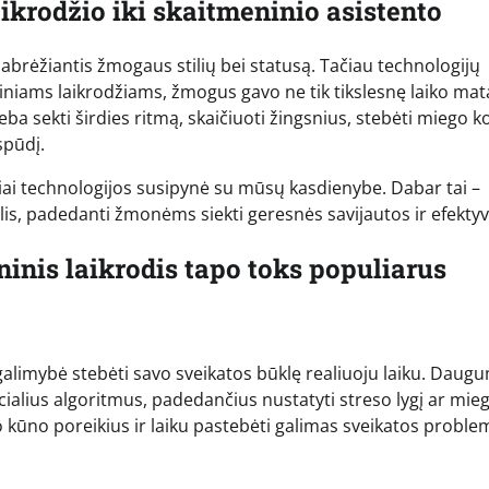
ikrodžio iki skaitmeninio asistento
 pabrėžiantis žmogaus stilių bei statusą. Tačiau technologijų
iniams laikrodžiams, žmogus gavo ne tik tikslesnę laiko ma
eba sekti širdies ritmą, skaičiuoti žingsnius, stebėti miego k
spūdį.
priai technologijos susipynė su mūsų kasdienybe. Dabar tai –
is, padedanti žmonėms siekti geresnės savijautos ir efekt
ninis laikrodis tapo toks populiarus
 galimybė stebėti savo sveikatos būklę realiuoju laiku. Daug
cialius algoritmus, padedančius nustatyti streso lygį ar mie
o kūno poreikius ir laiku pastebėti galimas sveikatos proble