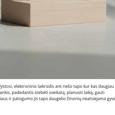
stosi, elektroninis laikrodis ant riešo tapo kur kas daugiau 
ankis, padedantis stebėti sveikatą, planuoti laiką, gauti
iliaus ir patogumo jis tapo daugelio žmonių neatsiejama gy