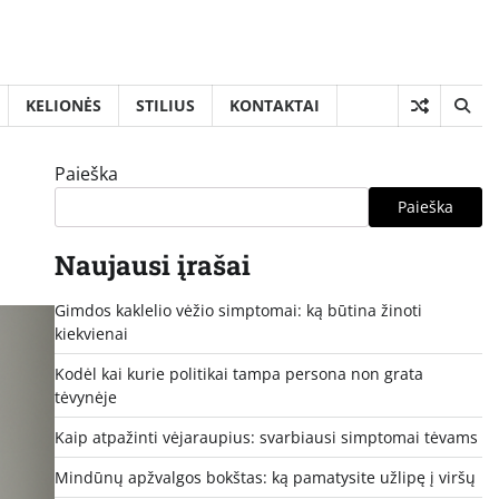
KELIONĖS
STILIUS
KONTAKTAI
Paieška
Paieška
Naujausi įrašai
Gimdos kaklelio vėžio simptomai: ką būtina žinoti
kiekvienai
Kodėl kai kurie politikai tampa persona non grata
tėvynėje
Kaip atpažinti vėjaraupius: svarbiausi simptomai tėvams
Mindūnų apžvalgos bokštas: ką pamatysite užlipę į viršų