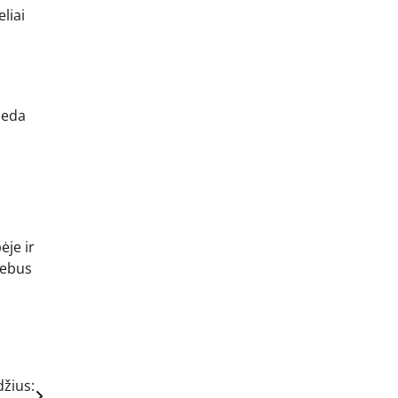
liai
deda
ėje ir
nebus
džius: