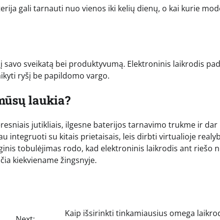
a gali tarnauti nuo vienos iki kelių dienų, o kai kurie mode
a į savo sveikatą bei produktyvumą. Elektroninis laikrodis pa
aikyti ryšį be papildomo vargo.
 mūsų laukia?
resniais jutikliais, ilgesne baterijos tarnavimo trukme ir dar
integruoti su kitais prietaisais, leis dirbti virtualioje realyb
inis tobulėjimas rodo, kad elektroninis laikrodis ant riešo 
nčia kiekviename žingsnyje.
Kaip išsirinkti tinkamiausius omega laikro
Next: