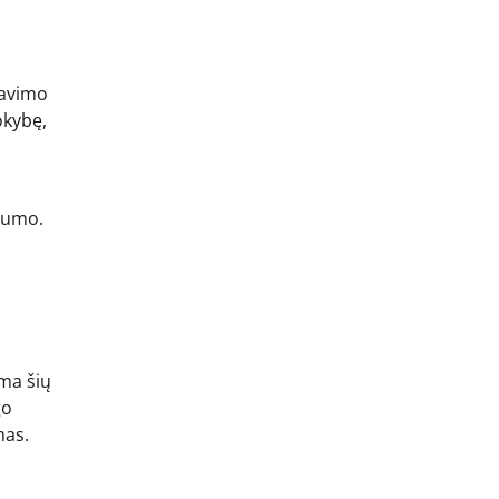
tavimo
okybę,
yvumo.
uma šių
go
mas.