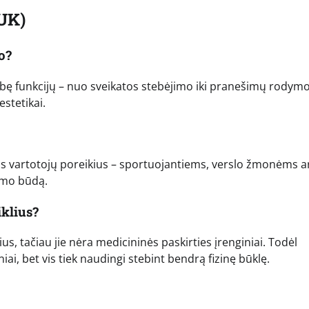
UK)
o?
ugybę funkcijų – nuo sveikatos stebėjimo iki pranešimų rodymo
estetikai.
ingus vartotojų poreikius – sportuojantiems, verslo žmonėms a
nimo būdą.
iklius?
us, tačiau jie nėra medicininės paskirties įrenginiai. Todėl
ai, bet vis tiek naudingi stebint bendrą fizinę būklę.