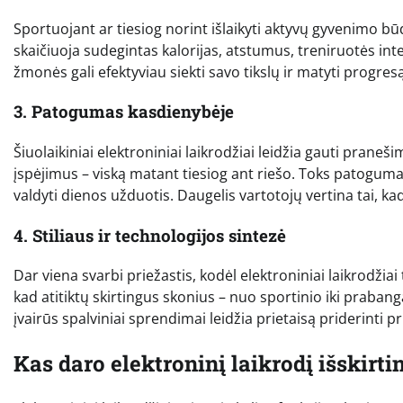
Sportuojant ar tiesiog norint išlaikyti aktyvų gyvenimo bū
skaičiuoja sudegintas kalorijas, atstumus, treniruotės int
žmonės gali efektyviau siekti savo tikslų ir matyti progr
3. Patogumas kasdienybėje
Šiuolaikiniai elektroniniai laikrodžiai leidžia gauti praneši
įspėjimus – viską matant tiesiog ant riešo. Toks patogumas 
valdyti dienos užduotis. Daugelis vartotojų vertina tai, kad n
4. Stiliaus ir technologijos sintezė
Dar viena svarbi priežastis, kodėl elektroniniai laikrodžiai
kad atitiktų skirtingus skonius – nuo sportinio iki prabanga
įvairūs spalviniai sprendimai leidžia prietaisą priderinti 
Kas daro elektroninį laikrodį išskirti