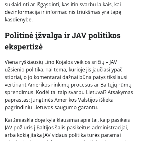
suklaidinti ar išgąsdinti, kas itin svarbu laikais, kai
dezinformacija ir informacinis triukšmas yra tapę
kasdienybe.
Politinė įžvalga ir JAV politikos
ekspertizė
Viena ryškiausių Lino Kojalos veiklos sričių – JAV
užsienio politika. Tai tema, kurioje jis jaučiasi ypač
stipriai, o jo komentarai dažnai būna patys tiksliausi
vertinant Amerikos rinkimų procesus ar Baltųjų rūmų
sprendimus. Kodėl tai taip svarbu Lietuvai? Atsakymas
paprastas: Jungtinės Amerikos Valstijos išlieka
pagrindiniu Lietuvos saugumo garantu.
Kai žiniasklaidoje kyla klausimai apie tai, kaip pasikeis
JAV požiūris į Baltijos šalis pasikeitus administracijai,
arba kokią įtaką JAV vidaus politika turės paramai