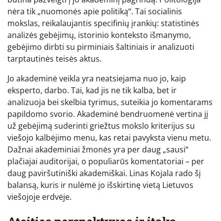
nėra tik „nuomonės apie politiką“. Tai socialinis
mokslas, reikalaujantis specifinių įrankių: statistinės
analizės gebėjimų, istorinio konteksto išmanymo,
gebėjimo dirbti su pirminiais šaltiniais ir analizuoti
tarptautinės teisės aktus.
Jo akademinė veikla yra neatsiejama nuo jo, kaip
eksperto, darbo. Tai, kad jis ne tik kalba, bet ir
analizuoja bei skelbia tyrimus, suteikia jo komentarams
papildomo svorio. Akademinė bendruomenė vertina jį
už gebėjimą suderinti griežtus mokslo kriterijus su
viešojo kalbėjimo menu, kas retai pavyksta vienu metu.
Dažnai akademiniai žmonės yra per daug „sausi“
plačiajai auditorijai, o populiarūs komentatoriai – per
daug paviršutiniški akademiškai. Linas Kojala rado šį
balansą, kuris ir nulėmė jo išskirtinę vietą Lietuvos
viešojoje erdvėje.