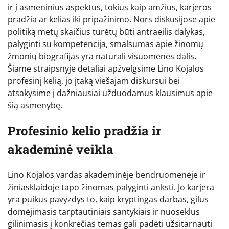
ir į asmeninius aspektus, tokius kaip amžius, karjeros
pradžia ar kelias iki pripažinimo. Nors diskusijose apie
politiką metų skaičius turėtų būti antraeilis dalykas,
palyginti su kompetencija, smalsumas apie žinomų
žmonių biografijas yra natūrali visuomenės dalis.
Šiame straipsnyje detaliai apžvelgsime Lino Kojalos
profesinį kelią, jo įtaką viešajam diskursui bei
atsakysime į dažniausiai užduodamus klausimus apie
šią asmenybę.
Profesinio kelio pradžia ir
akademinė veikla
Lino Kojalos vardas akademinėje bendruomenėje ir
žiniasklaidoje tapo žinomas palyginti anksti. Jo karjera
yra puikus pavyzdys to, kaip kryptingas darbas, gilus
domėjimasis tarptautiniais santykiais ir nuoseklus
gilinimasis į konkrečias temas gali padėti užsitarnauti