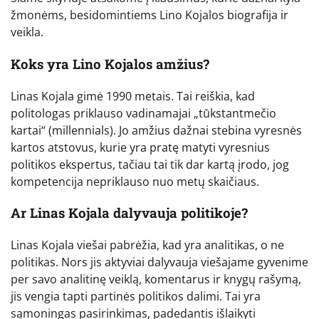
žmonėms, besidomintiems Lino Kojalos biografija ir
veikla.
Koks yra Lino Kojalos amžius?
Linas Kojala gimė 1990 metais. Tai reiškia, kad
politologas priklauso vadinamajai „tūkstantmečio
kartai“ (millennials). Jo amžius dažnai stebina vyresnės
kartos atstovus, kurie yra pratę matyti vyresnius
politikos ekspertus, tačiau tai tik dar kartą įrodo, jog
kompetencija nepriklauso nuo metų skaičiaus.
Ar Linas Kojala dalyvauja politikoje?
Linas Kojala viešai pabrėžia, kad yra analitikas, o ne
politikas. Nors jis aktyviai dalyvauja viešajame gyvenime
per savo analitinę veiklą, komentarus ir knygų rašymą,
jis vengia tapti partinės politikos dalimi. Tai yra
sąmoningas pasirinkimas, padedantis išlaikyti