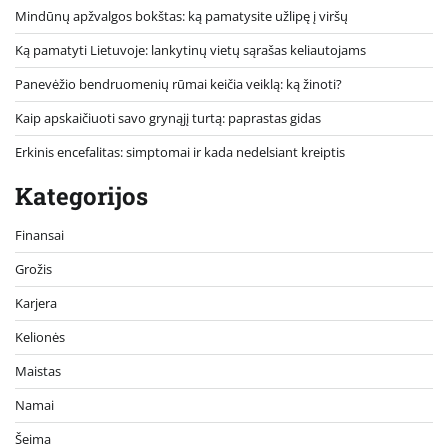
Mindūnų apžvalgos bokštas: ką pamatysite užlipę į viršų
Ką pamatyti Lietuvoje: lankytinų vietų sąrašas keliautojams
Panevėžio bendruomenių rūmai keičia veiklą: ką žinoti?
Kaip apskaičiuoti savo grynąjį turtą: paprastas gidas
Erkinis encefalitas: simptomai ir kada nedelsiant kreiptis
Kategorijos
Finansai
Grožis
Karjera
Kelionės
Maistas
Namai
Šeima