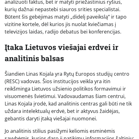
analizuoti faktus, bet ir matyti priežastinius ryšius,
kurių dažnai nepastebi siauros srities specialistai.
Būtent šis gebėjimas matyti „didelį paveikslą“ ir tapo
vizitine kortele, dėl kurios jis nuolat kviečiamas į
televizijos laidas, radijo debatus bei konferencijas.
Įtaka Lietuvos viešajai erdvei ir
analitinis balsas
Šiandien Linas Kojala yra Rytų Europos studijų centro
(RESC) vadovas. Šios institucijos veikla yra itin
reikšminga Lietuvos užsienio politikos formavimui ir
visuomenės švietimui. Vadovaudamas šiam centrui,
Linas Kojala įrodė, kad analitinis centras gali būti ne tik
uždara intelektualų erdvė, bet ir aktyvus žaidėjas,
gebantis daryti įtaką viešajai nuomonei.
Jo analitinis stilius pasižymi keliomis esminėmis
savybėmis, kurios daro jį patikimu informacijos šaltiniu: