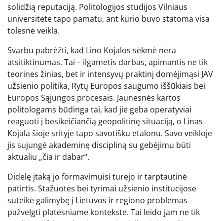
solidžią reputaciją. Politologijos studijos Vilniaus
universitete tapo pamatu, ant kurio buvo statoma visa
tolesnė veikla.
Svarbu pabrėžti, kad Lino Kojalos sėkmė nėra
atsitiktinumas. Tai – ilgametis darbas, apimantis ne tik
teorines žinias, bet ir intensyvų praktinį domėjimąsi JAV
užsienio politika, Rytų Europos saugumo iššūkiais bei
Europos Sąjungos procesais. Jaunesnės kartos
politologams būdinga tai, kad jie geba operatyviai
reaguoti į besikeičiančią geopolitinę situaciją, o Linas
Kojala šioje srityje tapo savotišku etalonu. Savo veikloje
jis sujungė akademinę discipliną su gebėjimu būti
aktualiu „čia ir dabar“.
Didelę įtaką jo formavimuisi turėjo ir tarptautinė
patirtis. Stažuotės bei tyrimai užsienio institucijose
suteikė galimybę į Lietuvos ir regiono problemas
pažvelgti platesniame kontekste. Tai leido jam ne tik