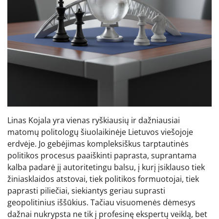
Linas Kojala yra vienas ryškiausių ir dažniausiai
matomų politologų šiuolaikinėje Lietuvos viešojoje
erdvėje. Jo gebėjimas kompleksiškus tarptautinės
politikos procesus paaiškinti paprasta, suprantama
kalba padarė jį autoritetingu balsu, į kurį įsiklauso tiek
žiniasklaidos atstovai, tiek politikos formuotojai, tiek
paprasti piliečiai, siekiantys geriau suprasti
geopolitinius iššūkius. Tačiau visuomenės dėmesys
dažnai nukrypsta ne tik į profesinę ekspertų veiklą, bet