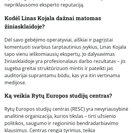
nepriklausomo eksperto reputaciją.
Kodėl Linas Kojala dažnai matomas
žiniasklaidoje?
Dėl savo gebėjimo operatyviai, aiškiai ir pagrįstai
komentuoti svarbius tarptautinius įvykius, Linas Kojala
tapo vienu ieškomiausių ekspertų. Jo dalyvavimas
žiniasklaidoje yra profesionalaus darbo rezultatas – jis
sugeba greitai struktūrizuoti mintis ir pateikti jas
auditorijai suprantamu būdu, kas yra itin vertinama
medijose.
Ką veikia Rytų Europos studijų centras?
Rytų Europos studijų centras (RESC) yra nevyriausybinė
analitinė organizacija, kurios tikslas – tirti užsienio
politikos, saugumo ir regioninio bendradarbiavimo
klausimus. Centras rengia tyrimus, teikia