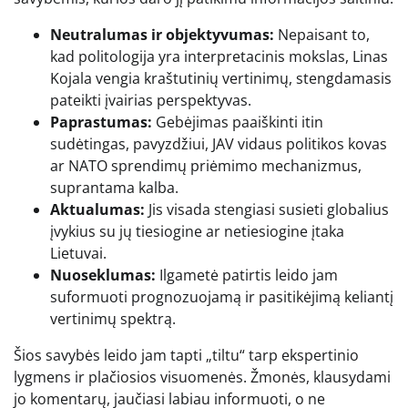
Neutralumas ir objektyvumas:
Nepaisant to,
kad politologija yra interpretacinis mokslas, Linas
Kojala vengia kraštutinių vertinimų, stengdamasis
pateikti įvairias perspektyvas.
Paprastumas:
Gebėjimas paaiškinti itin
sudėtingas, pavyzdžiui, JAV vidaus politikos kovas
ar NATO sprendimų priėmimo mechanizmus,
suprantama kalba.
Aktualumas:
Jis visada stengiasi susieti globalius
įvykius su jų tiesiogine ar netiesiogine įtaka
Lietuvai.
Nuoseklumas:
Ilgametė patirtis leido jam
suformuoti prognozuojamą ir pasitikėjimą keliantį
vertinimų spektrą.
Šios savybės leido jam tapti „tiltu“ tarp ekspertinio
lygmens ir plačiosios visuomenės. Žmonės, klausydami
jo komentarų, jaučiasi labiau informuoti, o ne