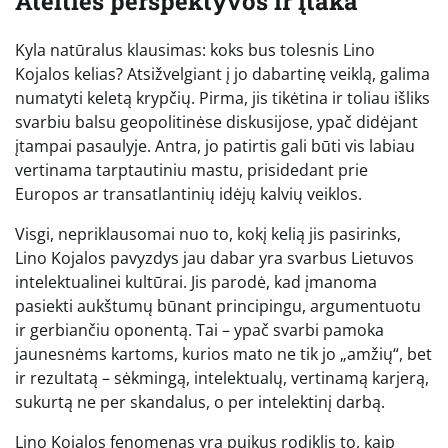
Ateities perspektyvos ir įtaka
Kyla natūralus klausimas: koks bus tolesnis Lino
Kojalos kelias? Atsižvelgiant į jo dabartinę veiklą, galima
numatyti keletą krypčių. Pirma, jis tikėtina ir toliau išliks
svarbiu balsu geopolitinėse diskusijose, ypač didėjant
įtampai pasaulyje. Antra, jo patirtis gali būti vis labiau
vertinama tarptautiniu mastu, prisidedant prie
Europos ar transatlantinių idėjų kalvių veiklos.
Visgi, nepriklausomai nuo to, kokį kelią jis pasirinks,
Lino Kojalos pavyzdys jau dabar yra svarbus Lietuvos
intelektualinei kultūrai. Jis parodė, kad įmanoma
pasiekti aukštumų būnant principingu, argumentuotu
ir gerbiančiu oponentą. Tai – ypač svarbi pamoka
jaunesnėms kartoms, kurios mato ne tik jo „amžių“, bet
ir rezultatą – sėkmingą, intelektualų, vertinamą karjerą,
sukurtą ne per skandalus, o per intelektinį darbą.
Lino Kojalos fenomenas yra puikus rodiklis to, kaip