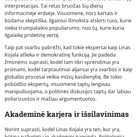
interpretacijas. Tai retas bruožas šių dienų
informacinėje erdvėje. Visuomenė, nors kartais ir
būdama skeptiška, ilgainiui išmoksta atskirti tuos, kurie
siekia trumpalaikio populiarumo, nuo tų, kurie kuria
ilgalaikę pridėtinę vertę.
Taip pat svarbu pabrėžti, kad tokie ekspertai kaip Linas
Kojala atlieka ir demokratinę funkciją. Jie padeda
žmonėms suprasti, kodėl tam tikri sprendimai yra
priimami, kodėl tarptautiniai aljansai yra svarbūs ir kaip
globalūs procesai veikia mūsų kasdienybę. Be tokio
pobūdžio ekspertų, visuomenė taptų lengviau
manipuliuojama, o politinės diskusijos taptų dar labiau
poliarizuotos ir mažiau argumentuotos.
Akademinė karjera ir išsilavinimas
Norint suprasti, kodėl Linas Kojala yra ten, kur yra,
būtina pažvelgti į jo akademinį pagrindą. Politologija