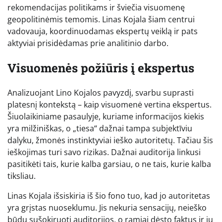
rekomendacijas politikams ir šviečia visuomenę
geopolitinėmis temomis. Linas Kojala šiam centrui
vadovauja, koordinuodamas ekspertų veiklą ir pats
aktyviai prisidėdamas prie analitinio darbo.
Visuomenės požiūris į ekspertus
Analizuojant Lino Kojalos pavyzdį, svarbu suprasti
platesnį kontekstą – kaip visuomenė vertina ekspertus.
Šiuolaikiniame pasaulyje, kuriame informacijos kiekis
yra milžiniškas, o „tiesa“ dažnai tampa subjektīviu
dalyku, žmonės instinktyviai ieško autoritetų. Tačiau šis
ieškojimas turi savo rizikas. Dažnai auditorija linkusi
pasitikėti tais, kurie kalba garsiau, o ne tais, kurie kalba
tiksliau.
Linas Kojala išsiskiria iš šio fono tuo, kad jo autoritetas
yra grįstas nuoseklumu. Jis nekuria sensacijų, neieško
būdų sušokiruoti auditorijos, o ramiai dėsto faktus ir jų