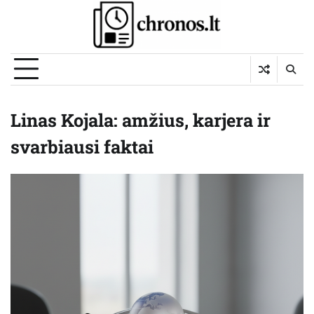
Skip
to
content
Linas Kojala: amžius, karjera ir
svarbiausi faktai