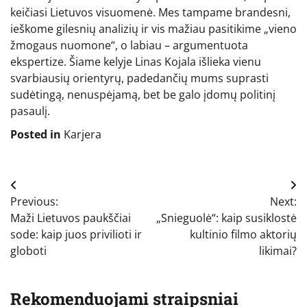
keičiasi Lietuvos visuomenė. Mes tampame brandesni,
ieškome gilesnių analizių ir vis mažiau pasitikime „vieno
žmogaus nuomone“, o labiau – argumentuota
ekspertize. Šiame kelyje Linas Kojala išlieka vienu
svarbiausių orientyrų, padedančių mums suprasti
sudėtingą, nenuspėjamą, bet be galo įdomų politinį
pasaulį.
Posted in
Karjera
Navigacija
Previous:
Next:
tarp
Maži Lietuvos paukščiai
„Snieguolė“: kaip susiklostė
įrašų
sode: kaip juos privilioti ir
kultinio filmo aktorių
globoti
likimai?
Rekomenduojami straipsniai