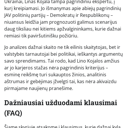
Ukrainai, Linas Kojala tampa pagrindiniu ekspertu, į
kurį kreipiamasi. Jo išmanymas apie abiejų pagrindinių
JAV politinių partijų – Demokratų ir Respublikonų –
niuansus leidžia jam prognozuoti galimus scenarijus
daug tiksliau nei kitiems apžvalgininkams, kurie dažnai
remiasi tik paviršutinišku požiūriu.
Jo analizes dažnai skaito ne tik eilinis skaitytojas, bet ir
valstybės tarnautojai bei politikai, ieškantys argumentų
savo sprendimams. Tai rodo, kad Lino Kojalos amžius
ar jo karjeros stažas nėra pagrindinis kriterijus –
esminę reikšmę turi sukauptos žinios, analitinis
aštrumas ir gebėjimas įžvelgti tai, kas nėra akivaizdu
pirmajame naujienų pranešime.
Dažniausiai užduodami klausimai
(FAQ)
Šiame skyriuje atsakome į klausimus, kurie dažnai kyla