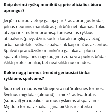
Kaip derinti ryškų manikiūrą prie oficialios biuro
aprangos?
Jei jūsų darbo vietoje galioja griežtas aprangos kodas,
pilnas neoninis manikiūras gali būti netinkamas. Tokiu
atveju rinkitės kompromisą: tamsesnius ryškius
atspalvius (pavyzdžiui, sodrią koralų ar gilią aviečių)
arba naudokite ryškias spalvas tik kaip mažus akcentus.
Spalvoti prancūziško manikiūro galiukai ar plona
spalvota linija ties nago augimo zona yra puikus būdas
išlikti profesionaliai, bet neatsilikti nuo mados.
Kokie nagų formos trendai geriausiai tinka
ryškioms spalvoms?
Šiuo metu mados viršūnėje yra natūralesnės formos.
Švelnus migdolas (almond) ir minkštas kvadratas
(squoval) yra idealios formos ryškiems atspalviams.
Migdolo forma vizualiai ilgina pirštus ir suteikia