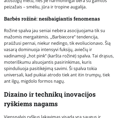
atostogų metu, nes jie harmoningai dera su gamtos
peizažais – smėliu, jūra ir tropine augalija.
Barbės rožinė: nesibaigiantis fenomenas
Rožinė spalva jau seniai nebėra asocijuojama tik su
mažomis mergaitėmis. „Barbiecore“ tendencija,
praūžusi pernai, niekur nedingo, tik evoliucionavo. Šią
vasarą dominuoja intensyvi fuksijų, aviečių ir
vadinamoji „hot pink“ (karšta rožinė) spalva. Tai drąsus,
moteriškumu alsuojantis pasirinkimas, kuris
spinduliuoja pasitikėjimą savimi. Ši spalva tokia
universali, kad puikiai atrodo tiek ant itin trumpų, tiek
ant ilgų, migdolo formos nagų.
Dizaino ir technikų inovacijos
ryškiems nagams
Vienspalvis ryškus lakavimas visada yra saugus ir