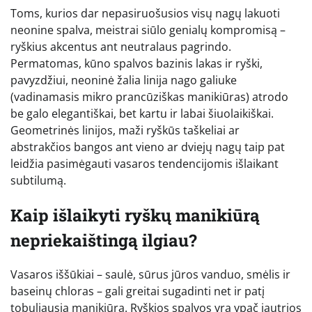
Toms, kurios dar nepasiruošusios visų nagų lakuoti
neonine spalva, meistrai siūlo genialų kompromisą –
ryškius akcentus ant neutralaus pagrindo.
Permatomas, kūno spalvos bazinis lakas ir ryški,
pavyzdžiui, neoninė žalia linija nago galiuke
(vadinamasis mikro prancūziškas manikiūras) atrodo
be galo elegantiškai, bet kartu ir labai šiuolaikiškai.
Geometrinės linijos, maži ryškūs taškeliai ar
abstrakčios bangos ant vieno ar dviejų nagų taip pat
leidžia pasimėgauti vasaros tendencijomis išlaikant
subtilumą.
Kaip išlaikyti ryškų manikiūrą
nepriekaištingą ilgiau?
Vasaros iššūkiai – saulė, sūrus jūros vanduo, smėlis ir
baseinų chloras – gali greitai sugadinti net ir patį
tobuliausią manikiūrą. Ryškios spalvos yra ypač jautrios