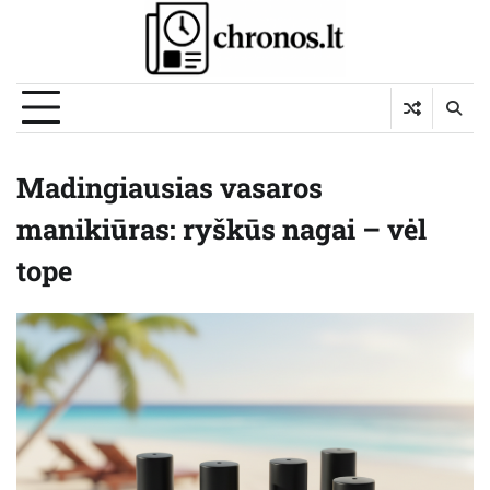
Skip
to
content
Madingiausias vasaros
manikiūras: ryškūs nagai – vėl
tope