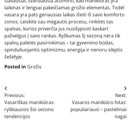
Galiausiai, svarbiausia atsiminti, kad manikiūras yra
laikinas ir lengvai pakeičiamas grožio elementas. Todėl
vasara yra pats geriausias laikas išeiti iš savo komforto
zonos. Leiskite sau mėgautis procesu, rinkitės tas
spalvas, kurios priverčia jus nusišypsoti kaskart
pažvelgus į savo rankas. Ryškumas šį sezoną nėra tik
spalvų paletės pasirinkimas – tai gyvenimo būdas,
spinduliuojantis optimizmu, energija ir nenoru slėptis
šešėlyje.
Posted in
Grožis
Navigacija
Previous:
Next:
tarp
Vasariškas manikiūras:
Vasaros manikiūro hitas:
įrašų
ryškiausios šio sezono
populiariausi – pasteliniai
tendencijos
nagai