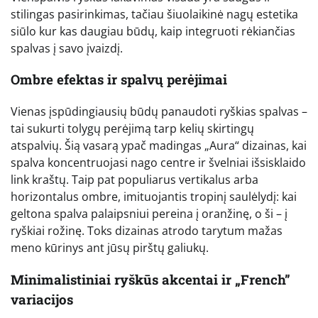
stilingas pasirinkimas, tačiau šiuolaikinė nagų estetika
siūlo kur kas daugiau būdų, kaip integruoti rėkiančias
spalvas į savo įvaizdį.
Ombre efektas ir spalvų perėjimai
Vienas įspūdingiausių būdų panaudoti ryškias spalvas –
tai sukurti tolygų perėjimą tarp kelių skirtingų
atspalvių. Šią vasarą ypač madingas „Aura“ dizainas, kai
spalva koncentruojasi nago centre ir švelniai išsisklaido
link kraštų. Taip pat populiarus vertikalus arba
horizontalus ombre, imituojantis tropinį saulėlydį: kai
geltona spalva palaipsniui pereina į oranžinę, o ši – į
ryškiai rožinę. Toks dizainas atrodo tarytum mažas
meno kūrinys ant jūsų pirštų galiukų.
Minimalistiniai ryškūs akcentai ir „French”
variacijos