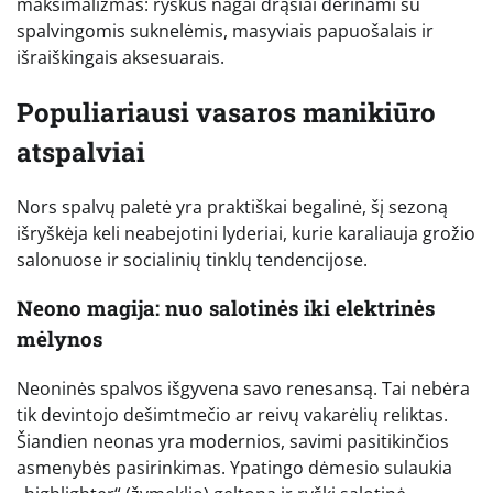
maksimalizmas: ryškūs nagai drąsiai derinami su
spalvingomis suknelėmis, masyviais papuošalais ir
išraiškingais aksesuarais.
Populiariausi vasaros manikiūro
atspalviai
Nors spalvų paletė yra praktiškai begalinė, šį sezoną
išryškėja keli neabejotini lyderiai, kurie karaliauja grožio
salonuose ir socialinių tinklų tendencijose.
Neono magija: nuo salotinės iki elektrinės
mėlynos
Neoninės spalvos išgyvena savo renesansą. Tai nebėra
tik devintojo dešimtmečio ar reivų vakarėlių reliktas.
Šiandien neonas yra modernios, savimi pasitikinčios
asmenybės pasirinkimas. Ypatingo dėmesio sulaukia