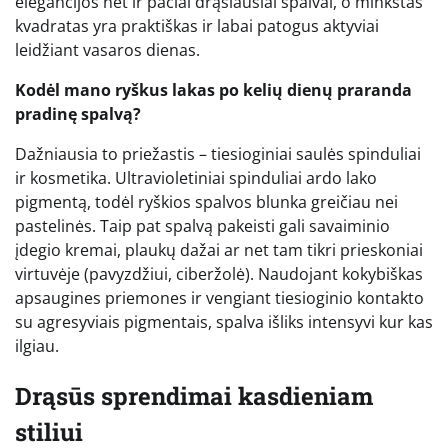
elegancijos net ir pačiai drąsiausiai spalvai, o minkštas
kvadratas yra praktiškas ir labai patogus aktyviai
leidžiant vasaros dienas.
Kodėl mano ryškus lakas po kelių dienų praranda
pradinę spalvą?
Dažniausia to priežastis – tiesioginiai saulės spinduliai
ir kosmetika. Ultravioletiniai spinduliai ardo lako
pigmentą, todėl ryškios spalvos blunka greičiau nei
pastelinės. Taip pat spalvą pakeisti gali savaiminio
įdegio kremai, plaukų dažai ar net tam tikri prieskoniai
virtuvėje (pavyzdžiui, ciberžolė). Naudojant kokybiškas
apsaugines priemones ir vengiant tiesioginio kontakto
su agresyviais pigmentais, spalva išliks intensyvi kur kas
ilgiau.
Drąsūs sprendimai kasdieniam
stiliui