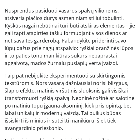
Nusprendus pasiduoti vasaros spalvų vilionėms,
atsiveria plačios durys asmeniniam stiliui tobulinti.
Ryškūs nagai nebūtinai turi būti atskiras elementas – jie
gali tapti atspirties tašku formuojant visos dienos ar
net savaitės garderobą. Pabandykite priderinti savo
lūpų dažus prie nagų atspalvio: ryškiai oranžinės lūpos
ir to paties tono manikiūras sukurs nepaprastai
apgalvotą, mados žurnalų puslapių vertą įvaizdį.
Taip pat nebijokite eksperimentuoti su skirtingomis
tekstūromis. Nors vasarą dažniausiai norisi blizgaus,
šlapio efekto, matinis viršutinis sluoksnis gali visiškai
transformuoti ryškią spalvą. Neoninė rožinė ar salotinė
po matiniu topu įgauna aksominį, kiek prislopintą, bet
labai unikalų ir modernų vaizdą. Tai puikus būdas
išsiskirti iš minios ir suteikti manikiūrui šiek tiek
avangardinio prieskonio.