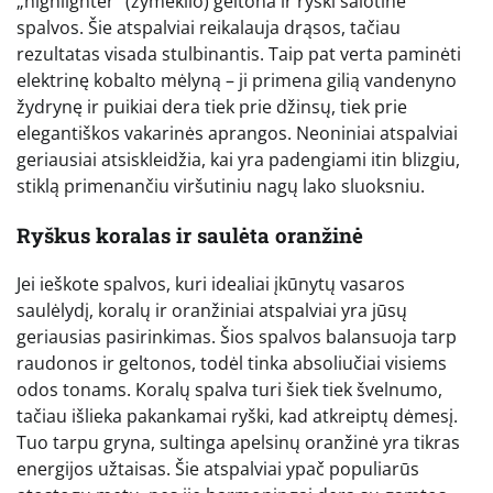
„highlighter“ (žymeklio) geltona ir ryški salotinė
spalvos. Šie atspalviai reikalauja drąsos, tačiau
rezultatas visada stulbinantis. Taip pat verta paminėti
elektrinę kobalto mėlyną – ji primena gilią vandenyno
žydrynę ir puikiai dera tiek prie džinsų, tiek prie
elegantiškos vakarinės aprangos. Neoniniai atspalviai
geriausiai atsiskleidžia, kai yra padengiami itin blizgiu,
stiklą primenančiu viršutiniu nagų lako sluoksniu.
Ryškus koralas ir saulėta oranžinė
Jei ieškote spalvos, kuri idealiai įkūnytų vasaros
saulėlydį, koralų ir oranžiniai atspalviai yra jūsų
geriausias pasirinkimas. Šios spalvos balansuoja tarp
raudonos ir geltonos, todėl tinka absoliučiai visiems
odos tonams. Koralų spalva turi šiek tiek švelnumo,
tačiau išlieka pakankamai ryški, kad atkreiptų dėmesį.
Tuo tarpu gryna, sultinga apelsinų oranžinė yra tikras
energijos užtaisas. Šie atspalviai ypač populiarūs