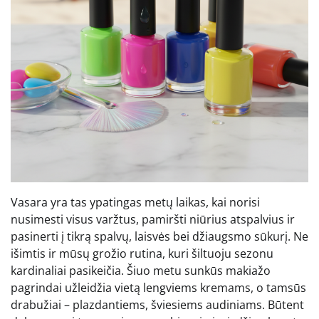
Vasara yra tas ypatingas metų laikas, kai norisi
nusimesti visus varžtus, pamiršti niūrius atspalvius ir
pasinerti į tikrą spalvų, laisvės bei džiaugsmo sūkurį. Ne
išimtis ir mūsų grožio rutina, kuri šiltuoju sezonu
kardinaliai pasikeičia. Šiuo metu sunkūs makiažo
pagrindai užleidžia vietą lengviems kremams, o tamsūs
drabužiai – plazdantiems, šviesiems audiniams. Būtent