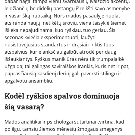
dabar nagai tampa vienu svarbiausių įvaizdžio akcentų,
leidžiančių be didelių pastangų išreikšti savo asmenybę
ir vasarišką nuotaiką. Nors mados pasaulyje nuolat
atsiranda naujų, netikėtų srovių, viena taisyklė šiemet
išlieka nepajudinama: kuo ryškiau, tuo geriau. Šis
sezonas kviečia eksperimentuoti, laužyti
nusistovėjusius standartus ir drąsiai rinktis tuos
atspalvius, kurie anksčiau galbūt atrodė per daug
iššaukiantys. Ryškus manikiūras nėra tik trumpalaikė
užgaida; tai galingas saviraiškos įrankis, kuris net ir patį
paprasčiausią kasdienį derinį gali paversti stilingu ir
apgalvotu ansambliu.
Kodėl ryškios spalvos dominuoja
šią vasarą?
Mados analitikai ir psichologai sutartinai tvirtina, kad
po ilgų, tamsių žiemos mėnesių žmogaus smegenys