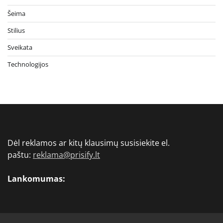
Šeima
Stilius
Sveikata
Technologijos
Dėl reklamos ar kitų klausimų susisiekite el.
paštu:
reklama@prisify.lt
Lankomumas: