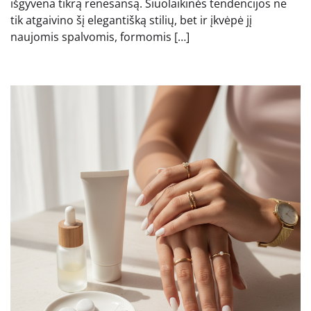
išgyvena tikrą renesansą. Šiuolaikinės tendencijos ne
tik atgaivino šį elegantišką stilių, bet ir įkvėpė jį
naujomis spalvomis, formomis […]