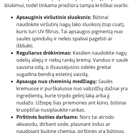
blukimui, todėl tinkama priežiūra tampa kritiškai svarbi.
Apsauginis viršutinis sluoksnis:
Būtinai
naudokite viršutinį nagų lako sluoksnį (top coat),
kuris turi UV filtrus. Tai apsaugos pigmentą nuo
saulės spindulių ir neleis spalvai pagelsti ar
išblukti.
Reguliarus drėkinimas:
Kasdien naudokite nagų
odelių aliejų ir riebų rankų kremą. Vanduo ir saulė
sausina odą, o išsausėjusios odelės greitai
sugadina bendrą estetinį vaizdą.
Apsauga nuo cheminių medžiagų:
Saulės
kremuose ir purškaluose nuo vabzdžių dažnai yra
ingredientų, kurie tirpdo gelinį laką arba jį
nudažo. Užtepę šias priemones ant kūno, būtinai
kruopščiai nusiplaukite rankas.
Pirštinės buities darbams:
Nors tai atrodo
akivaizdu, dirbant sode, plaunant indus ar
naudojant buitinę chemiją, pirštinės yra būtinos,