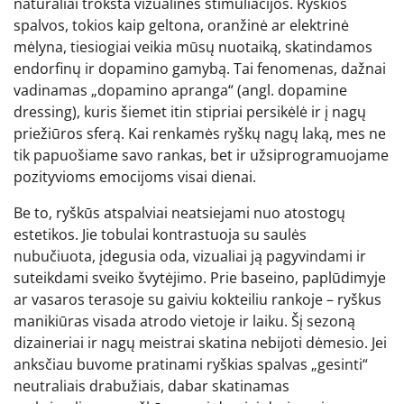
natūraliai trokšta vizualinės stimuliacijos. Ryškios
spalvos, tokios kaip geltona, oranžinė ar elektrinė
mėlyna, tiesiogiai veikia mūsų nuotaiką, skatindamos
endorfinų ir dopamino gamybą. Tai fenomenas, dažnai
vadinamas „dopamino apranga“ (angl. dopamine
dressing), kuris šiemet itin stipriai persikėlė ir į nagų
priežiūros sferą. Kai renkamės ryškų nagų laką, mes ne
tik papuošiame savo rankas, bet ir užsiprogramuojame
pozityvioms emocijoms visai dienai.
Be to, ryškūs atspalviai neatsiejami nuo atostogų
estetikos. Jie tobulai kontrastuoja su saulės
nubučiuota, įdegusia oda, vizualiai ją pagyvindami ir
suteikdami sveiko švytėjimo. Prie baseino, paplūdimyje
ar vasaros terasoje su gaiviu kokteiliu rankoje – ryškus
manikiūras visada atrodo vietoje ir laiku. Šį sezoną
dizaineriai ir nagų meistrai skatina nebijoti dėmesio. Jei
anksčiau buvome pratinami ryškias spalvas „gesinti“
neutraliais drabužiais, dabar skatinamas