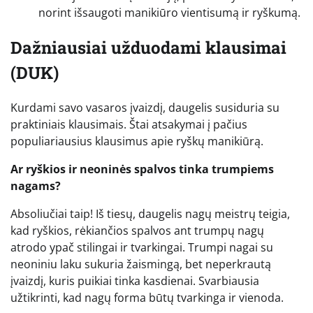
norint išsaugoti manikiūro vientisumą ir ryškumą.
Dažniausiai užduodami klausimai
(DUK)
Kurdami savo vasaros įvaizdį, daugelis susiduria su
praktiniais klausimais. Štai atsakymai į pačius
populiariausius klausimus apie ryškų manikiūrą.
Ar ryškios ir neoninės spalvos tinka trumpiems
nagams?
Absoliučiai taip! Iš tiesų, daugelis nagų meistrų teigia,
kad ryškios, rėkiančios spalvos ant trumpų nagų
atrodo ypač stilingai ir tvarkingai. Trumpi nagai su
neoniniu laku sukuria žaismingą, bet neperkrautą
įvaizdį, kuris puikiai tinka kasdienai. Svarbiausia
užtikrinti, kad nagų forma būtų tvarkinga ir vienoda.