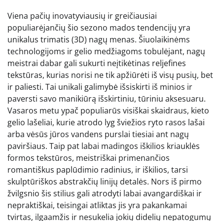
Viena pačių inovatyviausių ir greičiausiai
populiarėjančių šio sezono mados tendencijų yra
unikalus trimatis (3D) nagų menas. Šiuolaikinėms
technologijoms ir gelio medžiagoms tobulėjant, nagų
meistrai dabar gali sukurti neįtikėtinas reljefines
tekstūras, kurias norisi ne tik apžiūrėti iš visų pusių, bet
ir paliesti. Tai unikali galimybė išsiskirti iš minios ir
paversti savo manikiūrą išskirtiniu, tūriniu aksesuaru.
Vasaros metu ypač populiarūs visiškai skaidraus, kieto
gelio lašeliai, kurie atrodo lyg šviežios ryto rasos lašai
arba vėsūs jūros vandens purslai tiesiai ant nagų
paviršiaus. Taip pat labai madingos iškilios kriauklės
formos tekstūros, meistriškai primenančios
romantiškus paplūdimio radinius, ir iškilios, tarsi
skulptūriškos abstrakčių linijų detalės. Nors iš pirmo
žvilgsnio šis stilius gali atrodyti labai avangardiškai ir
nepraktiškai, teisingai atliktas jis yra pakankamai
tvirtas, ilgaamžis ir nesukelia jokių didelių nepatogumų