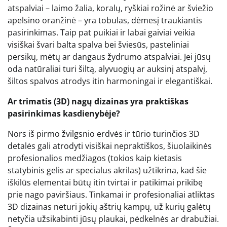
atspalviai – laimo žalia, koralų, ryškiai rožinė ar šviežio
apelsino oranžinė – yra tobulas, dėmesį traukiantis
pasirinkimas. Taip pat puikiai ir labai gaiviai veikia
visiškai švari balta spalva bei šviesūs, pasteliniai
persikų, mėtų ar dangaus žydrumo atspalviai. Jei jūsų
oda natūraliai turi šiltą, alyvuogių ar auksinį atspalvį,
šiltos spalvos atrodys itin harmoningai ir elegantiškai.
Ar trimatis (3D) nagų dizainas yra praktiškas
pasirinkimas kasdienybėje?
Nors iš pirmo žvilgsnio erdvės ir tūrio turinčios 3D
detalės gali atrodyti visiškai nepraktiškos, šiuolaikinės
profesionalios medžiagos (tokios kaip kietasis
statybinis gelis ar specialus akrilas) užtikrina, kad šie
iškilūs elementai būtų itin tvirtai ir patikimai prikibę
prie nago paviršiaus. Tinkamai ir profesionaliai atliktas
3D dizainas neturi jokių aštrių kampų, už kurių galėtų
netyčia užsikabinti jūsų plaukai, pėdkelnės ar drabužiai.