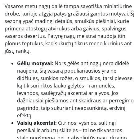
Vasaros metu nagų dailė tampa savotiška miniatiūrine
drobe, kurioje atgyja patys gražiausi gamtos motyvai. Šį
sezoną ypač madingi detalūs, smulkūs piešiniai, kurie
primena atostogų atvirukus arba gaivius, spalvingus
vasaros desertus. Patyrę nagų meistrai naudoja itin
plonus teptukus, kad sukurtų tikrus meno kūrinius ant
jūsų rankų.
Gėlių motyvai:
Nors gėlės ant nagų nėra didelė
naujiena, šią vasarą populiariausios yra ne
didžiulės, sunkios rožės, o smulkios, tarsi pievose
ką tik surinktos lauko gėlytės – ramunėlės,
levandos, saulėgrąžų akcentai ar alyvos. Jos
dažniausiai piešiamos ant skaidraus ar perregimo
pagrindo, taip sukuriant neapsunkintą, erdvinį
efektą.
Vaisių akcentai:
Citrinos, vyšnios, sultingi
persikai ir arbūzų skiltelės – tai ne tik vasaros
stalo puošmena, bet ir absoliutūs nagų dizaino