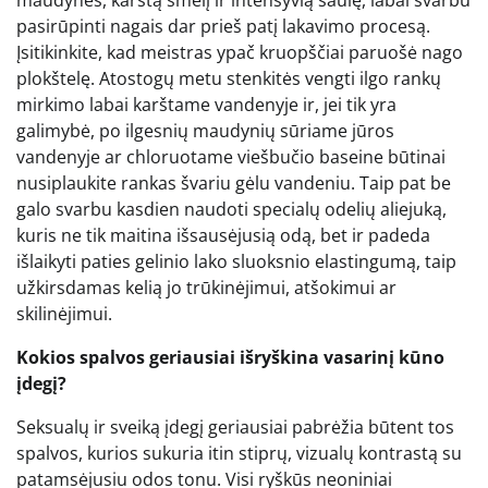
pasirūpinti nagais dar prieš patį lakavimo procesą.
Įsitikinkite, kad meistras ypač kruopščiai paruošė nago
plokštelę. Atostogų metu stenkitės vengti ilgo rankų
mirkimo labai karštame vandenyje ir, jei tik yra
galimybė, po ilgesnių maudynių sūriame jūros
vandenyje ar chloruotame viešbučio baseine būtinai
nusiplaukite rankas švariu gėlu vandeniu. Taip pat be
galo svarbu kasdien naudoti specialų odelių aliejuką,
kuris ne tik maitina išsausėjusią odą, bet ir padeda
išlaikyti paties gelinio lako sluoksnio elastingumą, taip
užkirsdamas kelią jo trūkinėjimui, atšokimui ar
skilinėjimui.
Kokios spalvos geriausiai išryškina vasarinį kūno
įdegį?
Seksualų ir sveiką įdegį geriausiai pabrėžia būtent tos
spalvos, kurios sukuria itin stiprų, vizualų kontrastą su
patamsėjusiu odos tonu. Visi ryškūs neoniniai