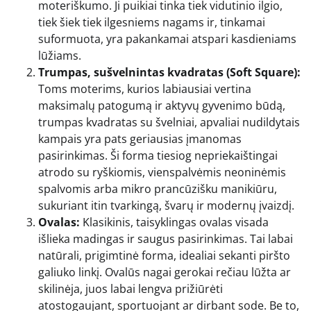
moteriškumo. Ji puikiai tinka tiek vidutinio ilgio,
tiek šiek tiek ilgesniems nagams ir, tinkamai
suformuota, yra pakankamai atspari kasdieniams
lūžiams.
Trumpas, sušvelnintas kvadratas (Soft Square):
Toms moterims, kurios labiausiai vertina
maksimalų patogumą ir aktyvų gyvenimo būdą,
trumpas kvadratas su švelniai, apvaliai nudildytais
kampais yra pats geriausias įmanomas
pasirinkimas. Ši forma tiesiog nepriekaištingai
atrodo su ryškiomis, vienspalvėmis neoninėmis
spalvomis arba mikro prancūzišku manikiūru,
sukuriant itin tvarkingą, švarų ir modernų įvaizdį.
Ovalas:
Klasikinis, taisyklingas ovalas visada
išlieka madingas ir saugus pasirinkimas. Tai labai
natūrali, prigimtinė forma, idealiai sekanti piršto
galiuko linkį. Ovalūs nagai gerokai rečiau lūžta ar
skilinėja, juos labai lengva prižiūrėti
atostogaujant, sportuojant ar dirbant sode. Be to,