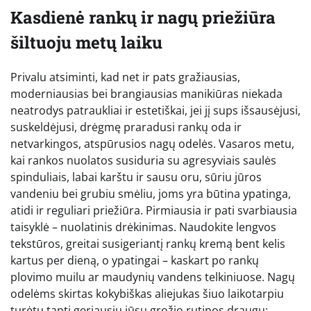
Kasdienė rankų ir nagų priežiūra
šiltuoju metų laiku
Privalu atsiminti, kad net ir pats gražiausias,
moderniausias bei brangiausias manikiūras niekada
neatrodys patraukliai ir estetiškai, jei jį sups išsausėjusi,
suskeldėjusi, drėgmę praradusi rankų oda ir
netvarkingos, atspūrusios nagų odelės. Vasaros metu,
kai rankos nuolatos susiduria su agresyviais saulės
spinduliais, labai karštu ir sausu oru, sūriu jūros
vandeniu bei grubiu smėliu, joms yra būtina ypatinga,
atidi ir reguliari priežiūra. Pirmiausia ir pati svarbiausia
taisyklė – nuolatinis drėkinimas. Naudokite lengvos
tekstūros, greitai susigeriantį rankų kremą bent kelis
kartus per dieną, o ypatingai – kaskart po rankų
plovimo muilu ar maudynių vandens telkiniuose. Nagų
odelėms skirtas kokybiškas aliejukas šiuo laikotarpiu
turėtų tapti geriausiu jūsų grožio rutinos draugu;