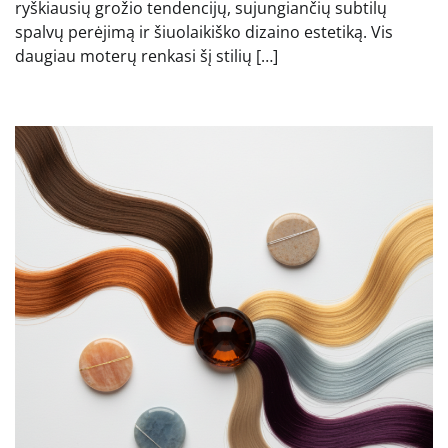
ryškiausių grožio tendencijų, sujungiančių subtilų
spalvų perėjimą ir šiuolaikiško dizaino estetiką. Vis
daugiau moterų renkasi šį stilių […]