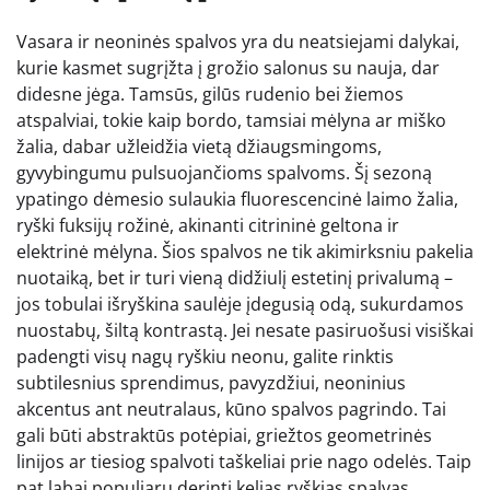
Vasara ir neoninės spalvos yra du neatsiejami dalykai,
kurie kasmet sugrįžta į grožio salonus su nauja, dar
didesne jėga. Tamsūs, gilūs rudenio bei žiemos
atspalviai, tokie kaip bordo, tamsiai mėlyna ar miško
žalia, dabar užleidžia vietą džiaugsmingoms,
gyvybingumu pulsuojančioms spalvoms. Šį sezoną
ypatingo dėmesio sulaukia fluorescencinė laimo žalia,
ryški fuksijų rožinė, akinanti citrininė geltona ir
elektrinė mėlyna. Šios spalvos ne tik akimirksniu pakelia
nuotaiką, bet ir turi vieną didžiulį estetinį privalumą –
jos tobulai išryškina saulėje įdegusią odą, sukurdamos
nuostabų, šiltą kontrastą. Jei nesate pasiruošusi visiškai
padengti visų nagų ryškiu neonu, galite rinktis
subtilesnius sprendimus, pavyzdžiui, neoninius
akcentus ant neutralaus, kūno spalvos pagrindo. Tai
gali būti abstraktūs potėpiai, griežtos geometrinės
linijos ar tiesiog spalvoti taškeliai prie nago odelės. Taip
pat labai populiaru derinti kelias ryškias spalvas