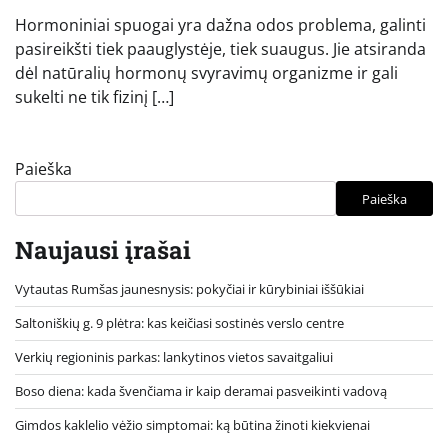
Hormoniniai spuogai yra dažna odos problema, galinti
pasireikšti tiek paauglystėje, tiek suaugus. Jie atsiranda
dėl natūralių hormonų svyravimų organizme ir gali
sukelti ne tik fizinį […]
Paieška
Paieška
Naujausi įrašai
Vytautas Rumšas jaunesnysis: pokyčiai ir kūrybiniai iššūkiai
Saltoniškių g. 9 plėtra: kas keičiasi sostinės verslo centre
Verkių regioninis parkas: lankytinos vietos savaitgaliui
Boso diena: kada švenčiama ir kaip deramai pasveikinti vadovą
Gimdos kaklelio vėžio simptomai: ką būtina žinoti kiekvienai