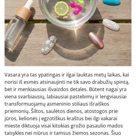
Vasara yra tas ypatingas ir ilgai lauktas metų laikas, kai
norisi iš esmės atsinaujinti ne tik savo drabužių spintą,
bet ir menkiausias išvaizdos detales. Būtent nagai yra
viena svarbiausių, labiausiai pastebimų ir lengviausiai
transformuojamų asmeninio stiliaus išraiškos
priemonių. Šiltos, saulėtos dienos, atostogos prie
jūros, kelionės į egzotiškus kraštus bei ilgi vakarai
mieste diktuoja visai kitokias grožio pasaulio mados
taisykles nei niūrus ir tamsus žiemos sezonas. Šiuo