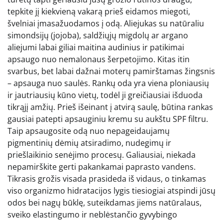
tepkite jį kiekvieną vakarą prieš eidamos miegoti,
švelniai įmasažuodamos į odą. Aliejukas su natūraliu
simondsijų (jojoba), saldžiųjų migdolų ar argano
aliejumi labai giliai maitina audinius ir patikimai
apsaugo nuo nemalonaus šerpetojimo. Kitas itin
svarbus, bet labai dažnai moterų pamirštamas žingsnis
– apsauga nuo saulės. Rankų oda yra viena ploniausių
ir jautriausių kūno vietų, todėl ji greičiausiai išduoda
tikrąjį amžių. Prieš išeinant į atvirą saulę, būtina rankas
gausiai patepti apsauginiu kremu su aukštu SPF filtru.
Taip apsaugosite odą nuo nepageidaujamų
pigmentinių dėmių atsiradimo, nudegimų ir
priešlaikinio senėjimo procesų. Galiausiai, niekada
nepamirškite gerti pakankamai paprasto vandens.
Tikrasis grožis visada prasideda iš vidaus, o tinkamas
viso organizmo hidratacijos lygis tiesiogiai atspindi jūsų
odos bei nagų būklę, suteikdamas jiems natūralaus,
sveiko elastingumo ir neblėstančio gyvybingo