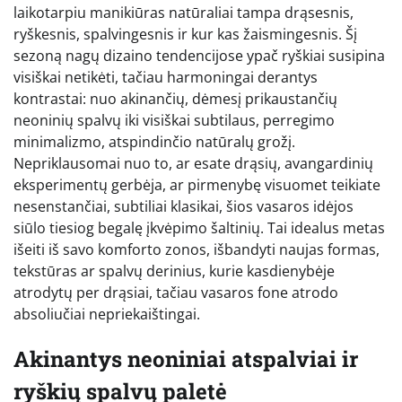
laikotarpiu manikiūras natūraliai tampa drąsesnis,
ryškesnis, spalvingesnis ir kur kas žaismingesnis. Šį
sezoną nagų dizaino tendencijose ypač ryškiai susipina
visiškai netikėti, tačiau harmoningai derantys
kontrastai: nuo akinančių, dėmesį prikaustančių
neoninių spalvų iki visiškai subtilaus, perregimo
minimalizmo, atspindinčio natūralų grožį.
Nepriklausomai nuo to, ar esate drąsių, avangardinių
eksperimentų gerbėja, ar pirmenybę visuomet teikiate
nesenstančiai, subtiliai klasikai, šios vasaros idėjos
siūlo tiesiog begalę įkvėpimo šaltinių. Tai idealus metas
išeiti iš savo komforto zonos, išbandyti naujas formas,
tekstūras ar spalvų derinius, kurie kasdienybėje
atrodytų per drąsiai, tačiau vasaros fone atrodo
absoliučiai nepriekaištingai.
Akinantys neoniniai atspalviai ir
ryškių spalvų paletė