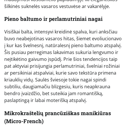
šilkinės suknelės vasaros vestuvėse ar vakarėlyje.
Pieno baltumo ir perlamutriniai nagai
Visiškai balta, intensyvi kreidinė spalva, kuri anksčiau
buvo neabejotinas vasaros hitas, šiemet evoliucionavo
į kur kas švelnesnį, natūralesnį pieno baltumo atspalvį.
Šis pusiau perregimas lakavimas sukuria lengvumo ir
neįtikėtino gaivumo įspūdį. Prie šios tendencijos taip
pat aktyviai prisijungia perlamutriniai, švelniai rožiniai
ar persikiniai atspalviai, kurie savo tekstūra primena
kriauklių vidų. Saulės šviesoje tokie nagai spindi
subtiliu, daugiamačiu blizgesiu, kuris neapkrauna
bendro įvaizdžio, bet suteikia jam romantišką,
paslaptingą ir labai moterišką atspalvį.
Mikrokraštelių prancūziškas manikiūras
(Micro-French)