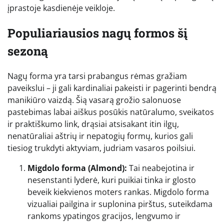
įprastoje kasdienėje veikloje.
Populiariausios nagų formos šį
sezoną
Nagų forma yra tarsi prabangus rėmas gražiam
paveikslui – ji gali kardinaliai pakeisti ir pagerinti bendrą
manikiūro vaizdą. Šią vasarą grožio salonuose
pastebimas labai aiškus posūkis natūralumo, sveikatos
ir praktiškumo link, drąsiai atsisakant itin ilgų,
nenatūraliai aštrių ir nepatogių formų, kurios gali
tiesiog trukdyti aktyviam, judriam vasaros poilsiui.
Migdolo forma (Almond):
Tai neabejotina ir
nesenstanti lyderė, kuri puikiai tinka ir glosto
beveik kiekvienos moters rankas. Migdolo forma
vizualiai pailgina ir suplonina pirštus, suteikdama
rankoms ypatingos gracijos, lengvumo ir