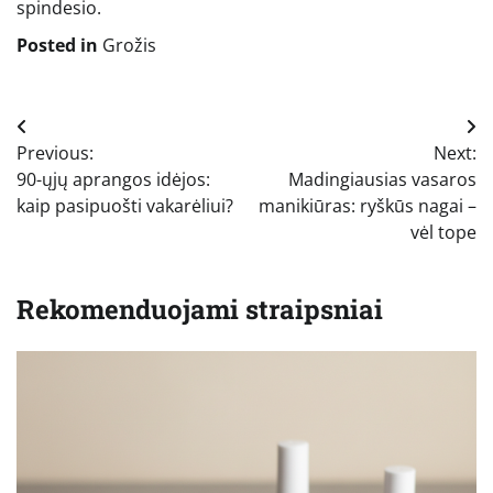
spindesio.
Posted in
Grožis
Navigacija
Previous:
Next:
tarp
90-ųjų aprangos idėjos:
Madingiausias vasaros
įrašų
kaip pasipuošti vakarėliui?
manikiūras: ryškūs nagai –
vėl tope
Rekomenduojami straipsniai