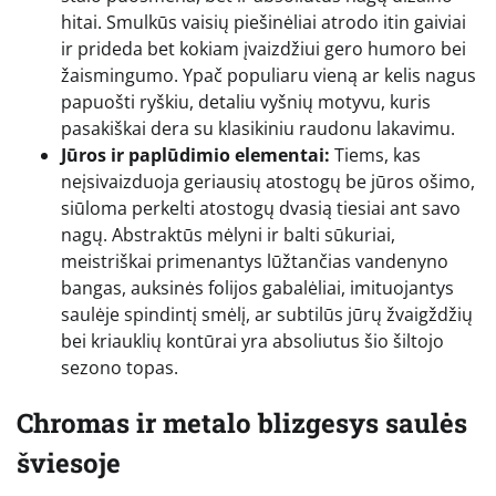
hitai. Smulkūs vaisių piešinėliai atrodo itin gaiviai
ir prideda bet kokiam įvaizdžiui gero humoro bei
žaismingumo. Ypač populiaru vieną ar kelis nagus
papuošti ryškiu, detaliu vyšnių motyvu, kuris
pasakiškai dera su klasikiniu raudonu lakavimu.
Jūros ir paplūdimio elementai:
Tiems, kas
neįsivaizduoja geriausių atostogų be jūros ošimo,
siūloma perkelti atostogų dvasią tiesiai ant savo
nagų. Abstraktūs mėlyni ir balti sūkuriai,
meistriškai primenantys lūžtančias vandenyno
bangas, auksinės folijos gabalėliai, imituojantys
saulėje spindintį smėlį, ar subtilūs jūrų žvaigždžių
bei kriauklių kontūrai yra absoliutus šio šiltojo
sezono topas.
Chromas ir metalo blizgesys saulės
šviesoje