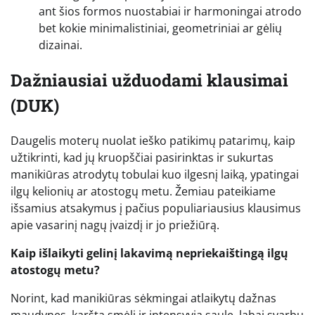
ant šios formos nuostabiai ir harmoningai atrodo
bet kokie minimalistiniai, geometriniai ar gėlių
dizainai.
Dažniausiai užduodami klausimai
(DUK)
Daugelis moterų nuolat ieško patikimų patarimų, kaip
užtikrinti, kad jų kruopščiai pasirinktas ir sukurtas
manikiūras atrodytų tobulai kuo ilgesnį laiką, ypatingai
ilgų kelionių ar atostogų metu. Žemiau pateikiame
išsamius atsakymus į pačius populiariausius klausimus
apie vasarinį nagų įvaizdį ir jo priežiūrą.
Kaip išlaikyti gelinį lakavimą nepriekaištingą ilgų
atostogų metu?
Norint, kad manikiūras sėkmingai atlaikytų dažnas
maudynes, karštą smėlį ir intensyvią saulę, labai svarbu