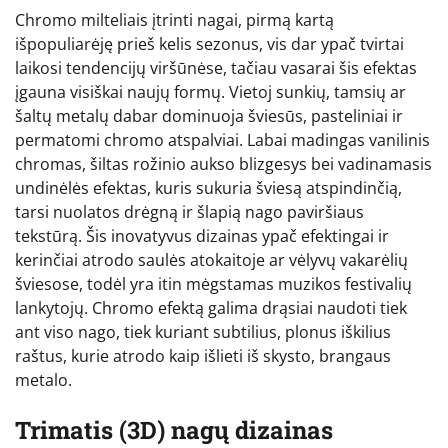
Chromo milteliais įtrinti nagai, pirmą kartą
išpopuliarėję prieš kelis sezonus, vis dar ypač tvirtai
laikosi tendencijų viršūnėse, tačiau vasarai šis efektas
įgauna visiškai naujų formų. Vietoj sunkių, tamsių ar
šaltų metalų dabar dominuoja šviesūs, pasteliniai ir
permatomi chromo atspalviai. Labai madingas vanilinis
chromas, šiltas rožinio aukso blizgesys bei vadinamasis
undinėlės efektas, kuris sukuria šviesą atspindinčią,
tarsi nuolatos drėgną ir šlapią nago paviršiaus
tekstūrą. Šis inovatyvus dizainas ypač efektingai ir
kerinčiai atrodo saulės atokaitoje ar vėlyvų vakarėlių
šviesose, todėl yra itin mėgstamas muzikos festivalių
lankytojų. Chromo efektą galima drąsiai naudoti tiek
ant viso nago, tiek kuriant subtilius, plonus iškilius
raštus, kurie atrodo kaip išlieti iš skysto, brangaus
metalo.
Trimatis (3D) nagų dizainas