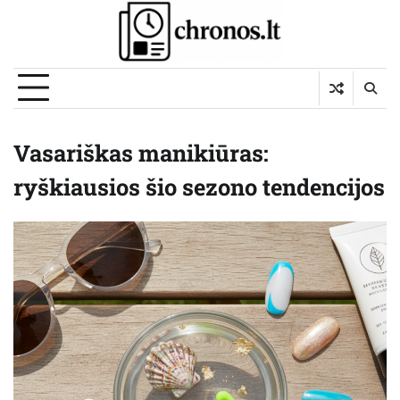
Skip
to
content
Vasariškas manikiūras:
ryškiausios šio sezono tendencijos