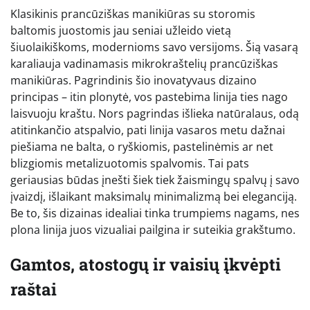
Klasikinis prancūziškas manikiūras su storomis
baltomis juostomis jau seniai užleido vietą
šiuolaikiškoms, modernioms savo versijoms. Šią vasarą
karaliauja vadinamasis mikrokraštelių prancūziškas
manikiūras. Pagrindinis šio inovatyvaus dizaino
principas – itin plonytė, vos pastebima linija ties nago
laisvuoju kraštu. Nors pagrindas išlieka natūralaus, odą
atitinkančio atspalvio, pati linija vasaros metu dažnai
piešiama ne balta, o ryškiomis, pastelinėmis ar net
blizgiomis metalizuotomis spalvomis. Tai pats
geriausias būdas įnešti šiek tiek žaismingų spalvų į savo
įvaizdį, išlaikant maksimalų minimalizmą bei eleganciją.
Be to, šis dizainas idealiai tinka trumpiems nagams, nes
plona linija juos vizualiai pailgina ir suteikia grakštumo.
Gamtos, atostogų ir vaisių įkvėpti
raštai