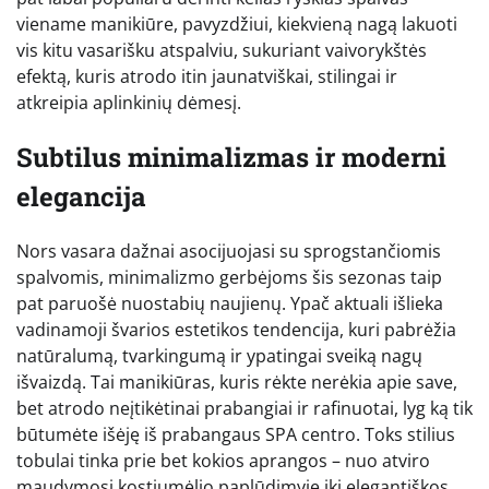
viename manikiūre, pavyzdžiui, kiekvieną nagą lakuoti
vis kitu vasarišku atspalviu, sukuriant vaivorykštės
efektą, kuris atrodo itin jaunatviškai, stilingai ir
atkreipia aplinkinių dėmesį.
Subtilus minimalizmas ir moderni
elegancija
Nors vasara dažnai asocijuojasi su sprogstančiomis
spalvomis, minimalizmo gerbėjoms šis sezonas taip
pat paruošė nuostabių naujienų. Ypač aktuali išlieka
vadinamoji švarios estetikos tendencija, kuri pabrėžia
natūralumą, tvarkingumą ir ypatingai sveiką nagų
išvaizdą. Tai manikiūras, kuris rėkte nerėkia apie save,
bet atrodo neįtikėtinai prabangiai ir rafinuotai, lyg ką tik
būtumėte išėję iš prabangaus SPA centro. Toks stilius
tobulai tinka prie bet kokios aprangos – nuo atviro
maudymosi kostiumėlio paplūdimyje iki elegantiškos