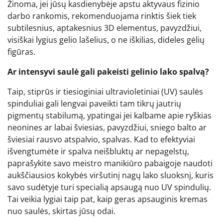
Žinoma, jei jūsų kasdienybėje apstu aktyvaus fizinio
darbo rankomis, rekomenduojama rinktis šiek tiek
subtilesnius, aptakesnius 3D elementus, pavyzdžiui,
visiškai lygius gelio lašelius, o ne iškilias, dideles gėlių
figūras.
Ar intensyvi saulė gali pakeisti gelinio lako spalvą?
Taip, stiprūs ir tiesioginiai ultravioletiniai (UV) saulės
spinduliai gali lengvai paveikti tam tikrų jautrių
pigmentų stabilumą, ypatingai jei kalbame apie ryškias
neonines ar labai šviesias, pavyzdžiui, sniego balto ar
šviesiai rausvo atspalvio, spalvas. Kad to efektyviai
išvengtumėte ir spalva neišbluktų ar nepagelstų,
paprašykite savo meistro manikiūro pabaigoje naudoti
aukščiausios kokybės viršutinį nagų lako sluoksnį, kuris
savo sudėtyje turi specialią apsaugą nuo UV spindulių.
Tai veikia lygiai taip pat, kaip geras apsauginis kremas
nuo saulės, skirtas jūsų odai.