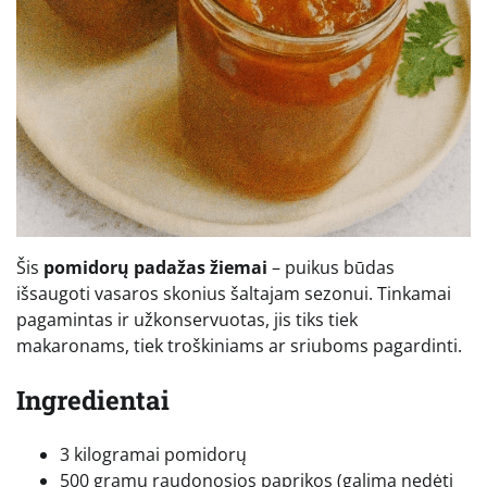
Šis
pomidorų padažas žiemai
– puikus būdas
išsaugoti vasaros skonius šaltajam sezonui. Tinkamai
pagamintas ir užkonservuotas, jis tiks tiek
makaronams, tiek troškiniams ar sriuboms pagardinti.
Ingredientai
3 kilogramai pomidorų
500 gramų raudonosios paprikos (galima nedėti