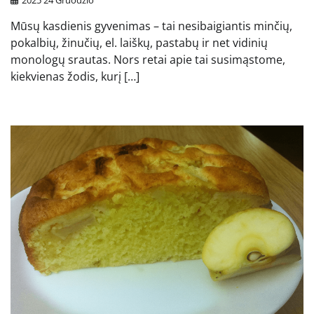
2025 24 Gruodžio
Mūsų kasdienis gyvenimas – tai nesibaigiantis minčių,
pokalbių, žinučių, el. laiškų, pastabų ir net vidinių
monologų srautas. Nors retai apie tai susimąstome,
kiekvienas žodis, kurį […]