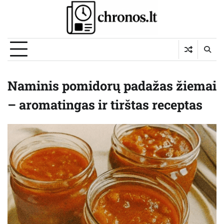
Skip
to
content
Naminis pomidorų padažas žiemai
– aromatingas ir tirštas receptas