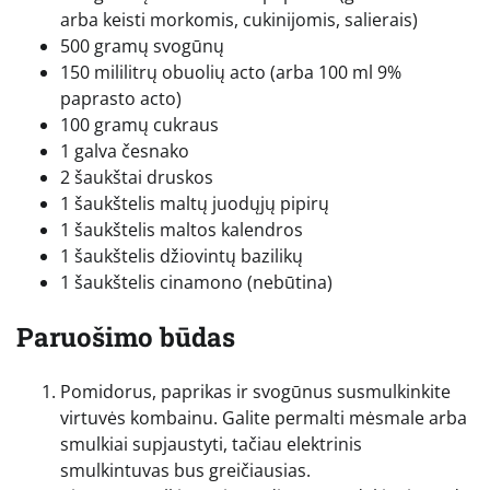
arba keisti morkomis, cukinijomis, salierais)
500 gramų svogūnų
150 mililitrų obuolių acto (arba 100 ml 9%
paprasto acto)
100 gramų cukraus
1 galva česnako
2 šaukštai druskos
1 šaukštelis maltų juodųjų pipirų
1 šaukštelis maltos kalendros
1 šaukštelis džiovintų bazilikų
1 šaukštelis cinamono (nebūtina)
Paruošimo būdas
Pomidorus, paprikas ir svogūnus susmulkinkite
virtuvės kombainu. Galite permalti mėsmale arba
smulkiai supjaustyti, tačiau elektrinis
smulkintuvas bus greičiausias.