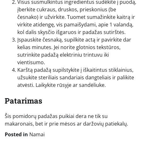
Visus susmulkintus ingredientus sudėkite į puodą,
įberkite cukraus, druskos, prieskonius (be
česnako) ir užvirkite. Tuomet sumažinkite kaitrą ir
virkite atidengę, vis pamaišydami, apie 1 valandą,
kol dalis skysčio išgaruos ir padažas sutirštės.
Įspauskite česnaką, supilkite actą ir pavirkite dar
kelias minutes. Jei norite glotnios tekstūros,
sutrinkite padažą elektriniu trintuvu iki
vientisumo.
Karštą padažą supilstykite į iškaitintus stiklainius,
užsukite steriliais sandariais dangteliais ir palikite
atvėsti. Laikykite rūsyje ar sandėliuke.
Patarimas
Šis pomidorų padažas puikiai dera ne tik su
makaronais, bet ir prie mėsos ar daržovių patiekalų.
Posted in
Namai