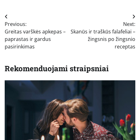
Navigacija
Previous:
Next:
tarp
Greitas varškės apkepas –
Skanūs ir traškūs falafeliai –
įrašų
paprastas ir gardus
žingsnis po žingsnio
pasirinkimas
receptas
Rekomenduojami straipsniai