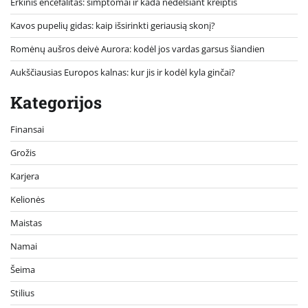
Erkinis encefalitas: simptomai ir kada nedelsiant kreiptis
Kavos pupelių gidas: kaip išsirinkti geriausią skonį?
Romėnų aušros deivė Aurora: kodėl jos vardas garsus šiandien
Aukščiausias Europos kalnas: kur jis ir kodėl kyla ginčai?
Kategorijos
Finansai
Grožis
Karjera
Kelionės
Maistas
Namai
Šeima
Stilius