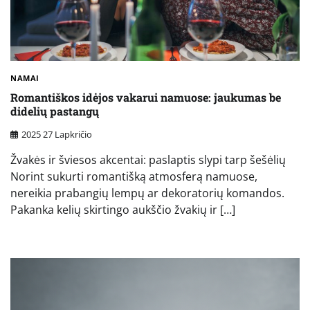
NAMAI
Romantiškos idėjos vakarui namuose: jaukumas be
didelių pastangų
2025 27 Lapkričio
Žvakės ir šviesos akcentai: paslaptis slypi tarp šešėlių
Norint sukurti romantišką atmosferą namuose,
nereikia prabangių lempų ar dekoratorių komandos.
Pakanka kelių skirtingo aukščio žvakių ir […]