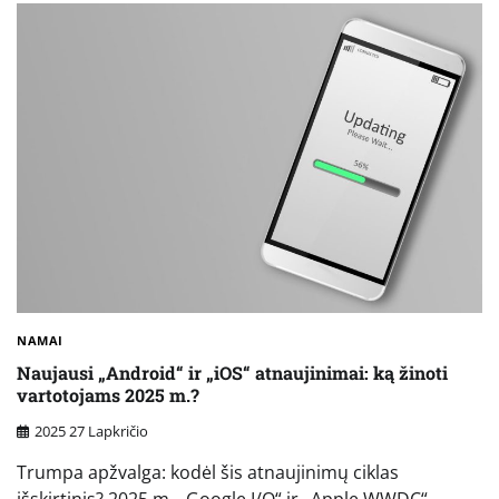
NAMAI
Naujausi „Android“ ir „iOS“ atnaujinimai: ką žinoti
vartotojams 2025 m.?
2025 27 Lapkričio
Trumpa apžvalga: kodėl šis atnaujinimų ciklas
išskirtinis? 2025 m. „Google I/O“ ir „Apple WWDC“