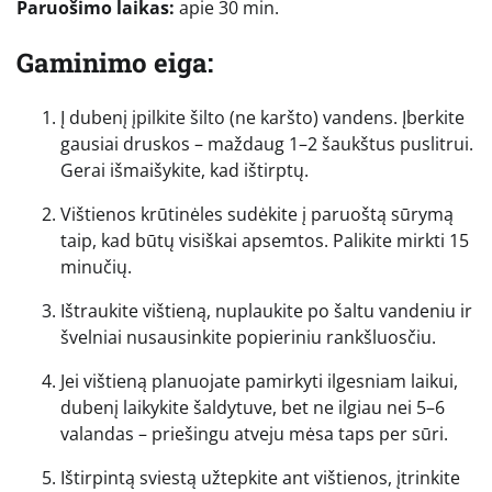
Paruošimo laikas:
apie 30 min.
Gaminimo eiga:
Į dubenį įpilkite šilto (ne karšto) vandens. Įberkite
gausiai druskos – maždaug 1–2 šaukštus puslitrui.
Gerai išmaišykite, kad ištirptų.
Vištienos krūtinėles sudėkite į paruoštą sūrymą
taip, kad būtų visiškai apsemtos. Palikite mirkti 15
minučių.
Ištraukite vištieną, nuplaukite po šaltu vandeniu ir
švelniai nusausinkite popieriniu rankšluosčiu.
Jei vištieną planuojate pamirkyti ilgesniam laikui,
dubenį laikykite šaldytuve, bet ne ilgiau nei 5–6
valandas – priešingu atveju mėsa taps per sūri.
Ištirpintą sviestą užtepkite ant vištienos, įtrinkite