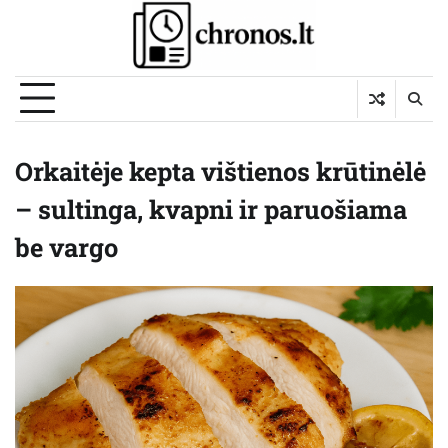
Skip
to
content
Orkaitėje kepta vištienos krūtinėlė
– sultinga, kvapni ir paruošiama
be vargo