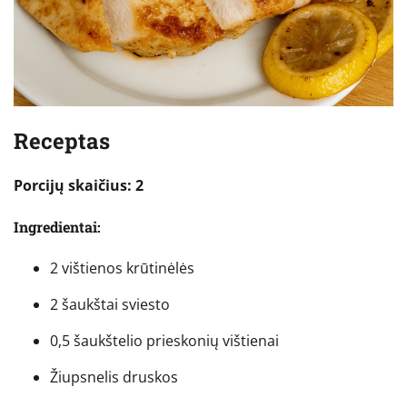
Receptas
Porcijų skaičius: 2
Ingredientai:
2 vištienos krūtinėlės
2 šaukštai sviesto
0,5 šaukštelio prieskonių vištienai
Žiupsnelis druskos