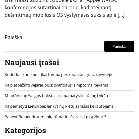
konferencijos sutartinai parodė, kad ateinantį
dešimtmetį mobilusis OS vystymasis suksis apie […]
Paieška
Paieška
Naujausi įrašai
Kodėl kai kurie politikai tampa persona non grata tėvynėje
Kaip atpažinti vėjaraupius: svarbiausi simptomai tėvams
Mindūnų apžvalgos bokštas: ką pamatysite užlipę į viršų
Ką pamatyti Lietuvoje: lankytinų vietų sąrašas keliautojams
Panevėžio bendruomenių rūmai keičia veiklą: ką žinoti?
Kategorijos