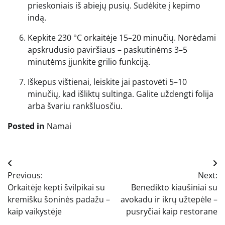
prieskoniais iš abiejų pusių. Sudėkite į kepimo
indą.
Kepkite 230 °C orkaitėje 15–20 minučių. Norėdami
apskrudusio paviršiaus – paskutinėms 3–5
minutėms įjunkite grilio funkciją.
Iškepus vištienai, leiskite jai pastovėti 5–10
minučių, kad išliktų sultinga. Galite uždengti folija
arba švariu rankšluosčiu.
Posted in
Namai
Navigacija
Previous:
Next:
tarp
Orkaitėje kepti švilpikai su
Benedikto kiaušiniai su
įrašų
kremišku šoninės padažu –
avokadu ir ikrų užtepėle –
kaip vaikystėje
pusryčiai kaip restorane