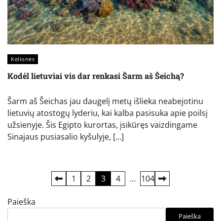
Kelionės
Kodėl lietuviai vis dar renkasi Šarm aš Šeichą?
Šarm aš Šeichas jau daugelį metų išlieka neabejotinu
lietuvių atostogų lyderiu, kai kalba pasisuka apie poilsį
užsienyje. Šis Egipto kurortas, įsikūręs vaizdingame
Sinajaus pusiasalio kyšulyje, […]
Įrašų
1
2
3
4
…
104
puslapiavimas
Paieška
Paieška