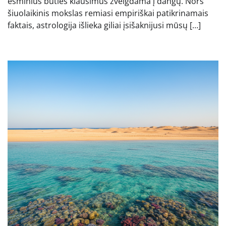
esminius būties klausimus žvelgdama į dangų. Nors
šiuolaikinis mokslas remiasi empiriškai patikrinamais
faktais, astrologija išlieka giliai įsišaknijusi mūsų […]