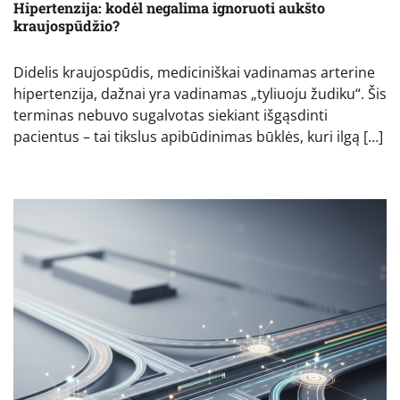
Hipertenzija: kodėl negalima ignoruoti aukšto
kraujospūdžio?
Didelis kraujospūdis, mediciniškai vadinamas arterine
hipertenzija, dažnai yra vadinamas „tyliuoju žudiku“. Šis
terminas nebuvo sugalvotas siekiant išgąsdinti
pacientus – tai tikslus apibūdinimas būklės, kuri ilgą […]