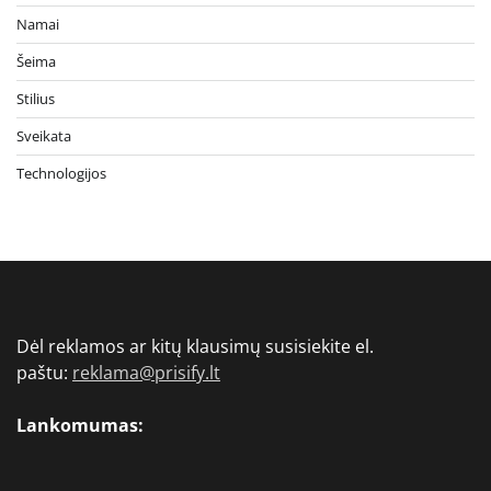
Namai
Šeima
Stilius
Sveikata
Technologijos
Dėl reklamos ar kitų klausimų susisiekite el.
paštu:
reklama@prisify.lt
Lankomumas: