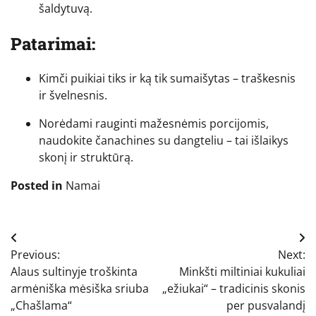
šaldytuvą.
Patarimai:
Kimči puikiai tiks ir ką tik sumaišytas – traškesnis
ir švelnesnis.
Norėdami rauginti mažesnėmis porcijomis,
naudokite čanachines su dangteliu – tai išlaikys
skonį ir struktūrą.
Posted in
Namai
Navigacija
Previous:
Next:
tarp
Alaus sultinyje troškinta
Minkšti miltiniai kukuliai
įrašų
armėniška mėsiška sriuba
„ežiukai“ – tradicinis skonis
„Chašlama“
per pusvalandį