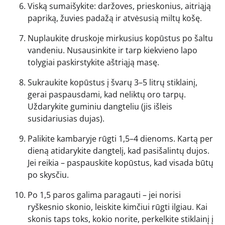
Viską sumaišykite: daržoves, prieskonius, aitriąją
papriką, žuvies padažą ir atvėsusią miltų košę.
Nuplaukite druskoje mirkusius kopūstus po šaltu
vandeniu. Nusausinkite ir tarp kiekvieno lapo
tolygiai paskirstykite aštriąją masę.
Sukraukite kopūstus į švarų 3–5 litrų stiklainį,
gerai paspausdami, kad neliktų oro tarpų.
Uždarykite guminiu dangteliu (jis išleis
susidariusias dujas).
Palikite kambaryje rūgti 1,5–4 dienoms. Kartą per
dieną atidarykite dangtelį, kad pasišalintų dujos.
Jei reikia – paspauskite kopūstus, kad visada būtų
po skysčiu.
Po 1,5 paros galima paragauti – jei norisi
ryškesnio skonio, leiskite kimčiui rūgti ilgiau. Kai
skonis taps toks, kokio norite, perkelkite stiklainį į