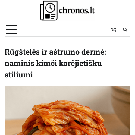
Skip
to
content
Rūgštelės ir aštrumo dermė:
naminis kimči korėjietišku
stiliumi