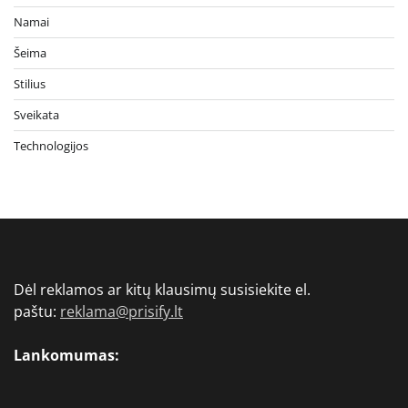
Namai
Šeima
Stilius
Sveikata
Technologijos
Dėl reklamos ar kitų klausimų susisiekite el.
paštu:
reklama@prisify.lt
Lankomumas: