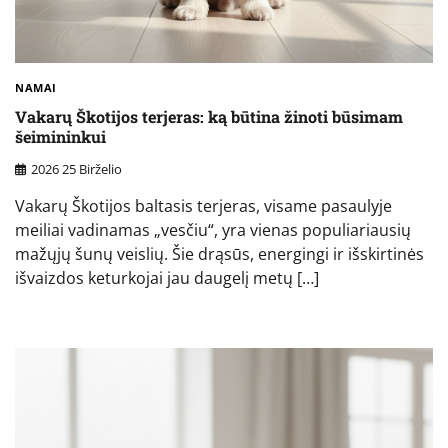
NAMAI
Vakarų Škotijos terjeras: ką būtina žinoti būsimam
šeimininkui
2026 25 Birželio
Vakarų Škotijos baltasis terjeras, visame pasaulyje
meiliai vadinamas „vesčiu“, yra vienas populiariausių
mažųjų šunų veislių. Šie drąsūs, energingi ir išskirtinės
išvaizdos keturkojai jau daugelį metų […]