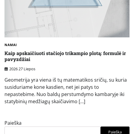
NAMAI
Kaip apskaičiuoti stačiojo trikampio plotą: formulė ir
pavyzdžiai
2026 27 Liepos
Geometrija yra viena iš tų matematikos sričių, su kuria
susiduriame kone kasdien, net jei patys to
nepastebime. Nuo baldų perstumdymo kambaryje iki
statybinių medžiagų skaičiavimo […]
Paieška
Paieška