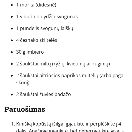
1 morka (didesnė)
1 vidutinio dydžio svogūnas
1 pundelis svogūnų laiškų
4 česnako skiltelės
30 g imbiero
2 šaukštai miltų (ryžių, kvietinių ar ruginių)
2 šaukštai aitriosios paprikos miltelių (arba pagal
skonį)
2 šaukštai žuvies padažo
Paruošimas
Kinišką kopūstą išilgai įpjaukite ir perplėškite į 4
dalis. Apačioje įpjaukite, bet neperpjaukite visai –