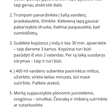
taip geriau atskirsite dalis.
Trumpam panardinkite į šaltą vandenį,
praskalaukite, išimkite. Kiekvieną lapą gausiai
pabarstykite druska, švelniai paspauskite, kad
suminkštėtų.
Sudėkite kopūstus į indą ir kas 30 min. apverskite
– taip darome 3 kartus. Kopūstai turi būti
pasūdyti iš viso 2 valandas. Per tą laiką susidarys
sūrymas – taip ir turi būti.
Į 400 ml vandens suberkite pasirinktus miltus,
užvirkite, virkite kelias minutes, kol masė
sutirštės. Palikite atvėsti.
Morką supjaustykite plonomis juostelėmis,
svogūnus – smulkiai. Česnaką ir imbierą sutrinkite
ar sutarkuokite.