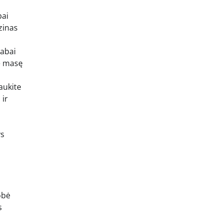
bai
azinas
labai
te masę
aukite
 ir
ys
obė
s