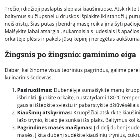
Trečioji didžioji paslaptis slepiasi kiaušiniuose. Atskirkit
baltymus su žiupsneliu druskos išplakite iki standžių putų. 
neiškristų. Šias putas į bendrą masę reikia įmaišyti pačio
Maišykite labai atsargiai, sukamaisiais judesiais iš apačio
orkaitėje plėsis ir pakels jūsų kepinį į neregėtas aukštuma
Žingsnis po žingsnio: gaminimo eiga
Dabar, kai žinome visus teorinius pagrindus, galime pereiti 
kulinarinis šedevras.
Pasiruošimas:
Dubenėlyje sumaišykite manų kruopas s
išbrinkti. Įjunkite orkaitę, nustatydami 180°C temper
gausiai ištepkite sviestu ir pabarstykite džiūvėsėli
Kiaušinių atskyrimas:
Kruopščiai atskirkite kiaušin
lašo trynio, kitaip jie sunkiai išsiplaks. Baltymus kol 
Pagrindinės masės maišymas:
Į didelį dubenį sudėk
masės. Į kitą dubenį sudėkite kiaušinių trynius, cukr