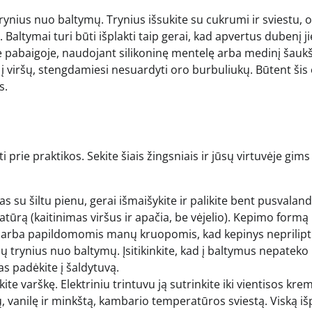
e trynius nuo baltymų. Trynius išsukite su cukrumi ir sviestu, o
Baltymai turi būti išplakti taip gerai, kad apvertus dubenį ji
je pabaigoje, naudojant silikoninę mentelę arba medinį šaukš
s į viršų, stengdamiesi nesuardyti oro burbuliukų. Būtent šis
s.
prie praktikos. Sekite šiais žingsniais ir jūsų virtuvėje gims
u šiltu pienu, gerai išmaišykite ir palikite bent pusvaland
atūrą (kaitinimas viršus ir apačia, be vėjelio). Kepimo formą
ais arba papildomomis manų kruopomis, kad kepinys neprilipt
ių trynius nuo baltymų. Įsitikinkite, kad į baltymus nepateko
kas padėkite į šaldytuvą.
ite varškę. Elektriniu trintuvu ją sutrinkite iki vientisos kre
ų, vanilę ir minkštą, kambario temperatūros sviestą. Viską iš