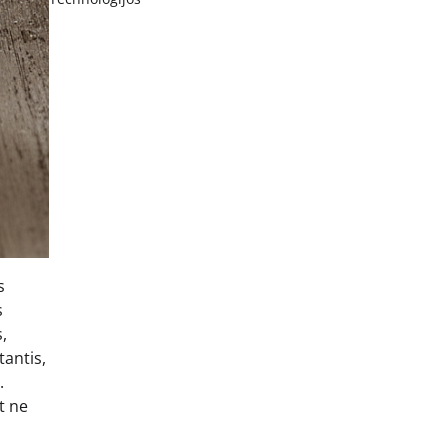
s
s
,
tantis,
.
t ne