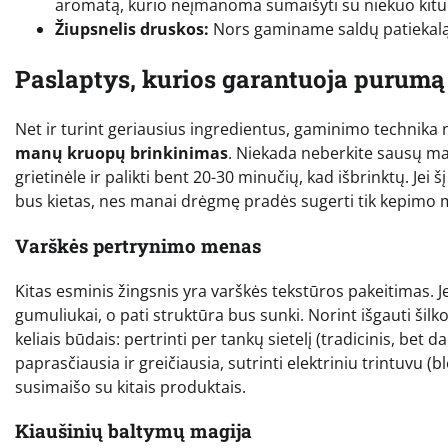
aromatą, kurio neįmanoma sumaišyti su niekuo kitu
Žiupsnelis druskos:
Nors gaminame saldų patiekalą, 
Paslaptys, kurios garantuoja purumą
Net ir turint geriausius ingredientus, gaminimo technika n
manų kruopų brinkinimas
. Niekada neberkite sausų man
grietinėle ir palikti bent 20-30 minučių, kad išbrinktų. Jei
bus kietas, nes manai drėgmę pradės sugerti tik kepimo 
Varškės pertrynimo menas
Kitas esminis žingsnis yra varškės tekstūros pakeitimas. J
gumuliukai, o pati struktūra bus sunki. Norint išgauti šilk
keliais būdais: pertrinti per tankų sietelį (tradicinis, bet
paprasčiausia ir greičiausia, sutrinti elektriniu trintuvu (
susimaišo su kitais produktais.
Kiaušinių baltymų magija