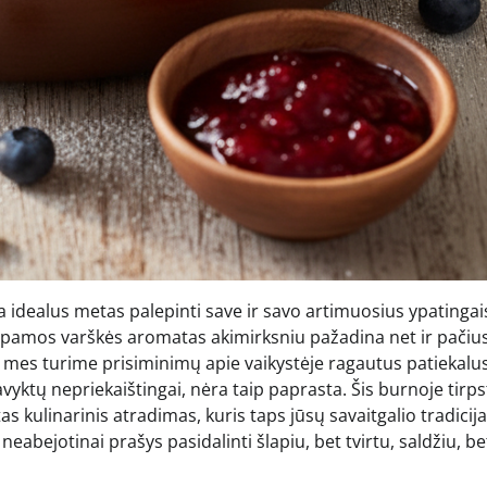
ra idealus metas palepinti save ir savo artimuosius ypatingai
r kepamos varškės aromatas akimirksniu pažadina net ir pačiu
si mes turime prisiminimų apie vaikystėje ragautus patiekalus
pavyktų nepriekaištingai, nėra taip paprasta. Šis burnoje tirps
s kulinarinis atradimas, kuris taps jūsų savaitgalio tradicija
neabejotinai prašys pasidalinti šlapiu, bet tvirtu, saldžiu, be