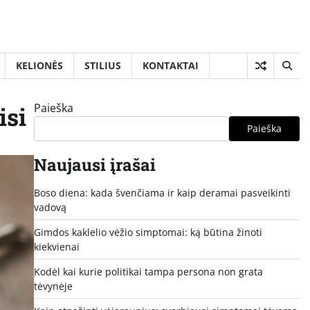
KELIONĖS
STILIUS
KONTAKTAI
Paieška
isi
Paieška
Naujausi įrašai
Boso diena: kada švenčiama ir kaip deramai pasveikinti
vadovą
Gimdos kaklelio vėžio simptomai: ką būtina žinoti
kiekvienai
Kodėl kai kurie politikai tampa persona non grata
tėvynėje