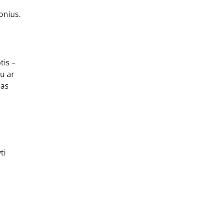
onius.
tis –
nu ar
pas
ti