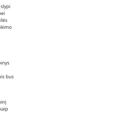
slypi
bei
ilės
inkimo
pinys
nis bus
inį
 kaip