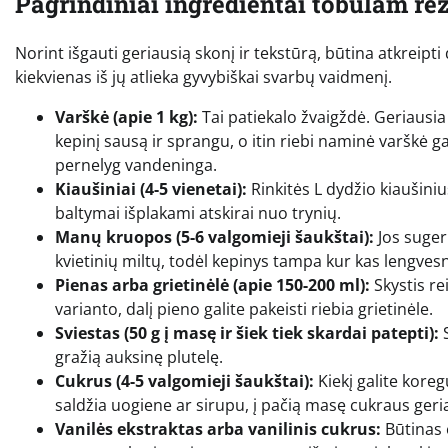
Pagrindiniai ingredientai tobulam rez
Norint išgauti geriausią skonį ir tekstūrą, būtina atkrei
kiekvienas iš jų atlieka gyvybiškai svarbų vaidmenį.
Varškė (apie 1 kg):
Tai patiekalo žvaigždė. Geriausia
kepinį sausą ir sprangu, o itin riebi naminė varškė ga
pernelyg vandeninga.
Kiaušiniai (4-5 vienetai):
Rinkitės L dydžio kiaušiniu
baltymai išplakami atskirai nuo trynių.
Manų kruopos (5-6 valgomieji šaukštai):
Jos suger
kvietinių miltų, todėl kepinys tampa kur kas lengvesn
Pienas arba grietinėlė (apie 150-200 ml):
Skystis re
varianto, dalį pieno galite pakeisti riebia grietinėle.
Sviestas (50 g į masę ir šiek tiek skardai patepti):
S
gražią auksinę plutelę.
Cukrus (4-5 valgomieji šaukštai):
Kiekį galite koreg
saldžia uogiene ar sirupu, į pačią masę cukraus geri
Vanilės ekstraktas arba vanilinis cukrus:
Būtinas 