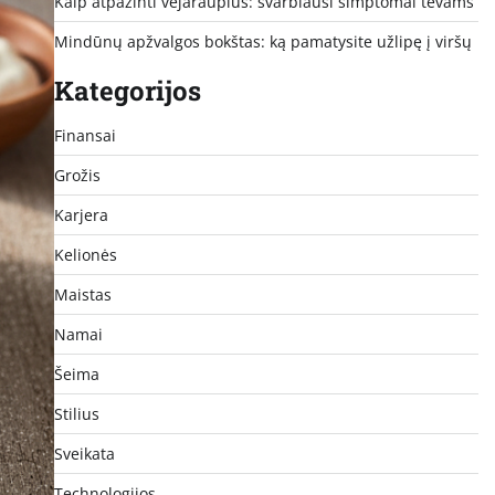
Kaip atpažinti vėjaraupius: svarbiausi simptomai tėvams
Mindūnų apžvalgos bokštas: ką pamatysite užlipę į viršų
Kategorijos
Finansai
Grožis
Karjera
Kelionės
Maistas
Namai
Šeima
Stilius
Sveikata
Technologijos