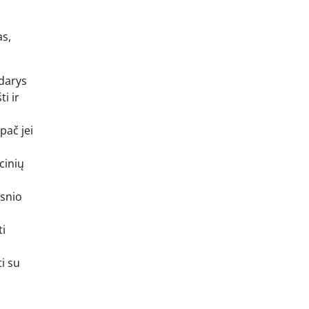
as,
adarys
i ir
pač jei
cinių
esnio
ti
i su