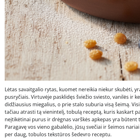
Lėtas savaitgalio rytas, kuomet nereikia niekur skubėti, y
pusryčiais. Virtuvėje pasklidęs šviežio sviesto, vanilės i
didžiausius miegalius, o prie stalo suburia visą šeimą. Vi
tačiau atrasti tą vienintelį, tobulą receptą, kuris kaskart 
neįtikėtinai purus ir drėgnas varškės apkepas yra būtent ta
Paragavę vos vieno gabalėlio, jūsų svečiai ir šeimos nariai 
per daug, tobulos tekstūros šedevro receptu.