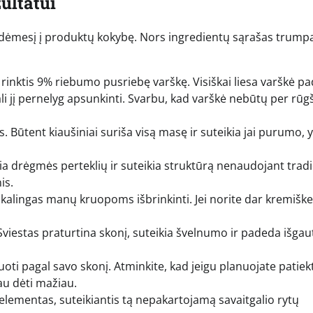
ultatui
pti dėmesį į produktų kokybę. Nors ingredientų sąrašas trump
 rinktis 9% riebumo pusriebę varškę. Visiškai liesa varškė p
li jį pernelyg apsunkinti. Svarbu, kad varškė nebūtų per rūgšt
s. Būtent kiaušiniai suriša visą masę ir suteikia jai purumo, y
ia drėgmės perteklių ir suteikia struktūrą nenaudojant tradi
is.
ikalingas manų kruopoms išbrinkinti. Jei norite dar kremišk
viestas praturtina skonį, suteikia švelnumo ir padeda išgau
uoti pagal savo skonį. Atminkite, kad jeigu planuojate patiekt
au dėti mažiau.
elementas, suteikiantis tą nepakartojamą savaitgalio rytų