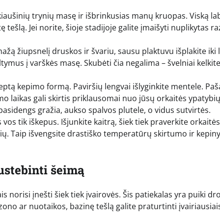
 kiaušinių trynių masę ir išbrinkusias manų kruopas. Viską la
ę tešlą. Jei norite, šioje stadijoje galite įmaišyti nuplikytas r
ažą žiupsnelį druskos ir švariu, sausu plaktuvu išplakite iki 
altymus į varškės masę. Skubėti čia negalima – švelniai kelki
teptą kepimo formą. Paviršių lengvai išlyginkite mentele. Paš
mo laikas gali skirtis priklausomai nuo jūsų orkaitės ypatybių
asidengs gražia, aukso spalvos plutele, o vidus sutvirtės.
os tik iškepus. Išjunkite kaitrą, šiek tiek praverkite orkaitės
učių. Taip išvengsite drastiško temperatūrų skirtumo ir kepin
nustebinti šeimą
 norisi įnešti šiek tiek įvairovės. Šis patiekalas yra puiki dr
o ar nuotaikos, bazinę tešlą galite praturtinti įvairiausiai