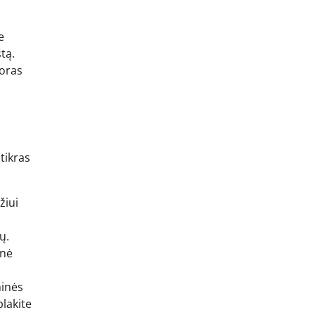
e
tą.
 oras
 tikras
žiui
ų.
 nė
minės
plakite