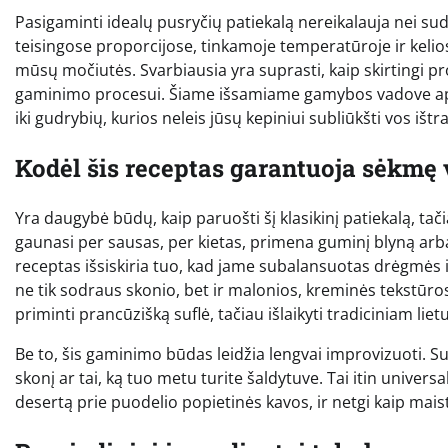
Pasigaminti idealų pusryčių patiekalą nereikalauja nei sudė
teisingose proporcijose, tinkamoje temperatūroje ir kelio
mūsų močiutės. Svarbiausia yra suprasti, kaip skirtingi prod
gaminimo procesui. Šiame išsamiame gamybos vadove apta
iki gudrybių, kurios neleis jūsų kepiniui subliūkšti vos ištr
Kodėl šis receptas garantuoja sėkmę 
Yra daugybė būdų, kaip paruošti šį klasikinį patiekalą, 
gaunasi per sausas, per kietas, primena guminį blyną arba a
receptas išsiskiria tuo, kad jame subalansuotas drėgmės ir
ne tik sodraus skonio, bet ir malonios, kreminės tekstūr
priminti prancūzišką suflė, tačiau išlaikyti tradiciniam li
Be to, šis gaminimo būdas leidžia lengvai improvizuoti. Su
skonį ar tai, ką tuo metu turite šaldytuve. Tai itin universal
desertą prie puodelio popietinės kavos, ir netgi kaip mai