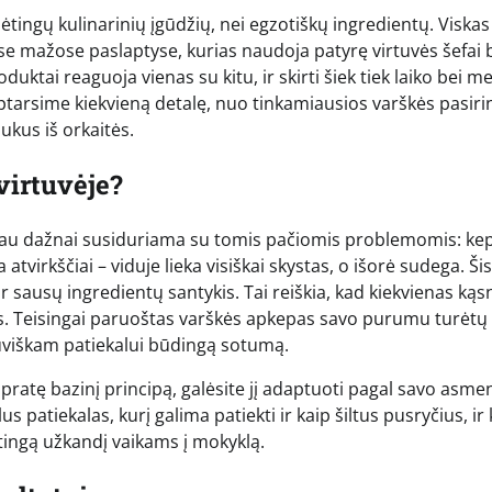
tingų kulinarinių įgūdžių, nei egzotiškų ingredientų. Viskas 
se mažose paslaptyse, kurias naudoja patyrę virtuvės šefai 
uktai reaguoja vienas su kitu, ir skirti šiek tiek laiko bei me
rsime kiekvieną detalę, nuo tinkamiausios varškės pasir
aukus iš orkaitės.
virtuvėje?
tačiau dažnai susiduriama su tomis pačiomis problemomis: ke
tvirkščiai – viduje lieka visiškai skystas, o išorė sudega. Šis
 sausų ingredientų santykis. Tai reiškia, kad kiekvienas kąs
os. Teisingai paruoštas varškės apkepas savo purumu turėtų
etuviškam patiekalui būdingą sotumą.
pratę bazinį principą, galėsite jį adaptuoti pagal savo asmen
us patiekalas, kurį galima patiekti ir kaip šiltus pusryčius, ir
stingą užkandį vaikams į mokyklą.