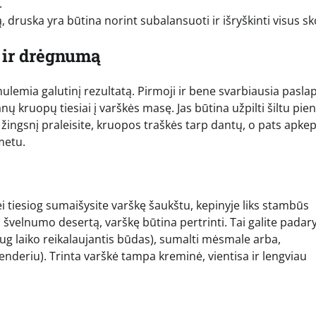
.
druska yra būtina norint subalansuoti ir išryškinti visus sk
 ir drėgnumą
ulemia galutinį rezultatą. Pirmoji ir bene svarbiausia paslap
ų kruopų tiesiai į varškės masę. Jas būtina užpilti šiltu pie
 šį žingsnį praleisite, kruopos traškės tarp dantų, o pats apke
metu.
ei tiesiog sumaišysite varškę šaukštu, kepinyje liks stambūs
o švelnumo desertą, varškę būtina pertrinti. Tai galite padary
 daug laiko reikalaujantis būdas), sumalti mėsmale arba,
blenderiu). Trinta varškė tampa kreminė, vientisa ir lengviau