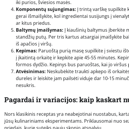
iki purios, šviesios masės.
Komponentų sujungimas:
Į trintą varškę supilkite
gerai išmaišykite, kol ingredientai susijungs į vienalyt
ar kitus priedus.
Baltymų įmaišymas:
Į kiaušinių baltymus įberkite m
standžių putų. Per tris kartus atsargiai įmaišykite b
iš apačios į viršų.
Kepimas:
Paruoštą purią masę supilkite į sviestu iš
į įkaitintą orkaitę ir kepkite apie 45-55 minutes. Kepi
formos dydžio. Kepinys bus paruoštas, kai jo viršus p
Atvėsinimas:
Neskubėkite traukti apkepo iš orkaitės v
dureles ir leiskite jam pailsėti viduje dar 10-15 min
nesukris.
Pagardai ir variacijos: kaip kaskart 
Nors klasikinis receptas yra neabejotinai nuostabus, kartais
jūsų kulinariniams eksperimentams. Priklausomai nuo sezon
priedais, kurie suteiks naujų skonio atspalvių.