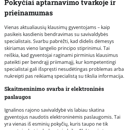
Pokyčiai aptarnavimo tvarkoje ir
prieinamumas
Vienas aktualiausių klausimų gyventojams – kaip
pasikeis kasdienis bendravimas su savivaldybės
specialistais. Svarbu pabrėžti, kad didelis dėmesys
skiriamas vieno langelio principo stiprinimui. Tai
reiškia, kad gyventojai raginami pirminius klausimus
pateikti per bendrąjį priimamąjį, kur kompetentingi
specialistai gali išspręsti nesudėtingas problemas arba
nukreipti pas reikiamą specialistą su tikslia informacija.
Skaitmeninimo svarba ir elektroninės
paslaugos
Ignalinos rajono savivaldybė vis labiau skatina
gyventojus naudotis elektroninėmis paslaugomis. Tai
yra vienas iš esminių pokyčių, kuris taupo ne tik