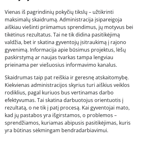
Vienas iš pagrindinių pokyčių tikslų – užtikrinti
maksimalų skaidrumą. Administracija įsipareigoja
aiškiau viešinti priimamus sprendimus, jų motyvus bei
tikėtinus rezultatus. Tai ne tik didina pasitikėjimą
valdžia, bet ir skatina gyventojų įsitraukimą į rajono
gyvenimą. Informacija apie būsimus projektus, lėšų
paskirstymą ar naujas tvarkas tampa lengviau
prieinama per viešuosius informavimo kanalus.
Skaidrumas taip pat reiškia ir geresnę atskaitomybę.
Kiekvienas administracijos skyrius turi aiškius veiklos
rodiklius, pagal kuriuos bus vertinamas darbo
efektyvumas. Tai skatina darbuotojus orientuotis į
rezultatą, o ne tik į patį procesą. Kai gyventojai mato,
kad jų pastabos yra išgirstamos, o problemos –
sprendžiamos, kuriamas abipusis pasitikėjimas, kuris
yra būtinas sėkmingam bendradarbiavimui.