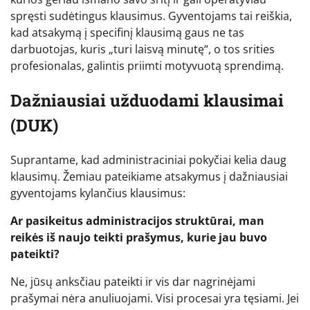
spręsti sudėtingus klausimus. Gyventojams tai reiškia,
kad atsakymą į specifinį klausimą gaus ne tas
darbuotojas, kuris „turi laisvą minutę“, o tos srities
profesionalas, galintis priimti motyvuotą sprendimą.
Dažniausiai užduodami klausimai
(DUK)
Suprantame, kad administraciniai pokyčiai kelia daug
klausimų. Žemiau pateikiame atsakymus į dažniausiai
gyventojams kylančius klausimus:
Ar pasikeitus administracijos struktūrai, man
reikės iš naujo teikti prašymus, kurie jau buvo
pateikti?
Ne, jūsų anksčiau pateikti ir vis dar nagrinėjami
prašymai nėra anuliuojami. Visi procesai yra tęsiami. Jei