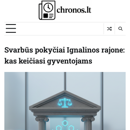
Skip
to
content
Svarbūs pokyčiai Ignalinos rajone:
kas keičiasi gyventojams