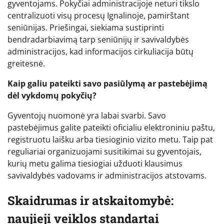
gyventojams. Pokyčiai administracijoje neturi tikslo
centralizuoti visų procesų Ignalinoje, pamirštant
seniūnijas. Priešingai, siekiama sustiprinti
bendradarbiavimą tarp seniūnijų ir savivaldybės
administracijos, kad informacijos cirkuliacija būtų
greitesnė.
Kaip galiu pateikti savo pasiūlymą ar pastebėjimą
dėl vykdomų pokyčių?
Gyventojų nuomonė yra labai svarbi. Savo
pastebėjimus galite pateikti oficialiu elektroniniu paštu,
registruotu laišku arba tiesioginio vizito metu. Taip pat
reguliariai organizuojami susitikimai su gyventojais,
kurių metu galima tiesiogiai užduoti klausimus
savivaldybės vadovams ir administracijos atstovams.
Skaidrumas ir atskaitomybė:
naujieji veiklos standartai