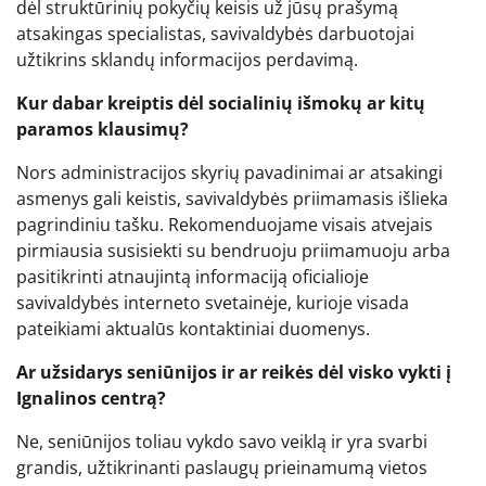
dėl struktūrinių pokyčių keisis už jūsų prašymą
atsakingas specialistas, savivaldybės darbuotojai
užtikrins sklandų informacijos perdavimą.
Kur dabar kreiptis dėl socialinių išmokų ar kitų
paramos klausimų?
Nors administracijos skyrių pavadinimai ar atsakingi
asmenys gali keistis, savivaldybės priimamasis išlieka
pagrindiniu tašku. Rekomenduojame visais atvejais
pirmiausia susisiekti su bendruoju priimamuoju arba
pasitikrinti atnaujintą informaciją oficialioje
savivaldybės interneto svetainėje, kurioje visada
pateikiami aktualūs kontaktiniai duomenys.
Ar užsidarys seniūnijos ir ar reikės dėl visko vykti į
Ignalinos centrą?
Ne, seniūnijos toliau vykdo savo veiklą ir yra svarbi
grandis, užtikrinanti paslaugų prieinamumą vietos