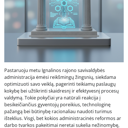
Pastaruoju metu Ignalinos rajono savivaldybės
administracija ėmėsi reikšmingų žingsnių, siekdama
optimizuoti savo veiklą, pagerinti teikiamų paslaugų
kokybę bei užtikrinti skaidresnį ir efektyvesnį procesų
valdymą. Tokie pokyčiai yra natūrali reakcija į
besikeičiančius gyventojų poreikius, technologinę
pažangą bei būtinybę racionaliau naudoti turimus
išteklius. Visgi, bet kokios administracinės reformos ar
darbo tvarkos pakeitimai neretai sukelia nežinomybę,