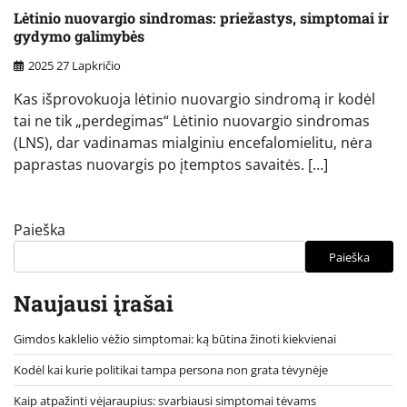
Lėtinio nuovargio sindromas: priežastys, simptomai ir
gydymo galimybės
2025 27 Lapkričio
Kas išprovokuoja lėtinio nuovargio sindromą ir kodėl
tai ne tik „perdegimas“ Lėtinio nuovargio sindromas
(LNS), dar vadinamas mialginiu encefalomielitu, nėra
paprastas nuovargis po įtemptos savaitės. […]
Paieška
Paieška
Naujausi įrašai
Gimdos kaklelio vėžio simptomai: ką būtina žinoti kiekvienai
Kodėl kai kurie politikai tampa persona non grata tėvynėje
Kaip atpažinti vėjaraupius: svarbiausi simptomai tėvams