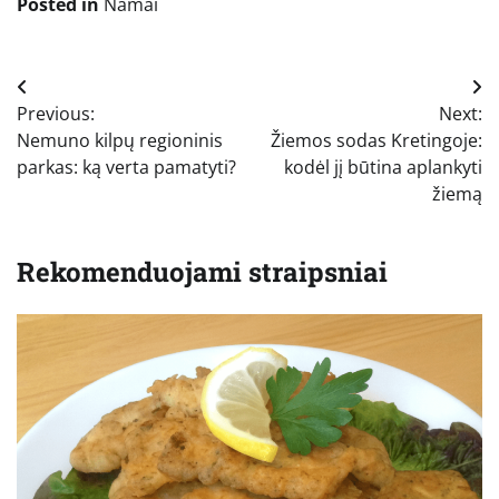
Posted in
Namai
Navigacija
Previous:
Next:
tarp
Nemuno kilpų regioninis
Žiemos sodas Kretingoje:
įrašų
parkas: ką verta pamatyti?
kodėl jį būtina aplankyti
žiemą
Rekomenduojami straipsniai