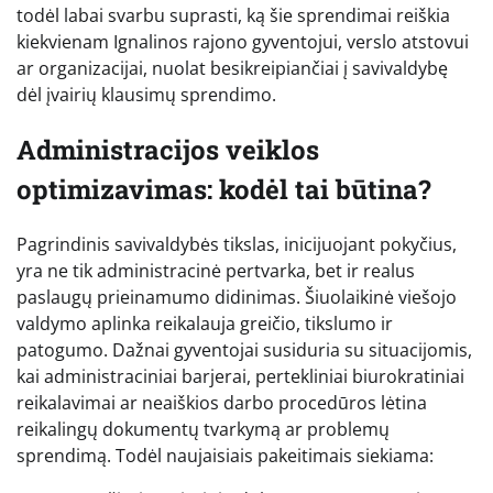
todėl labai svarbu suprasti, ką šie sprendimai reiškia
kiekvienam Ignalinos rajono gyventojui, verslo atstovui
ar organizacijai, nuolat besikreipiančiai į savivaldybę
dėl įvairių klausimų sprendimo.
Administracijos veiklos
optimizavimas: kodėl tai būtina?
Pagrindinis savivaldybės tikslas, inicijuojant pokyčius,
yra ne tik administracinė pertvarka, bet ir realus
paslaugų prieinamumo didinimas. Šiuolaikinė viešojo
valdymo aplinka reikalauja greičio, tikslumo ir
patogumo. Dažnai gyventojai susiduria su situacijomis,
kai administraciniai barjerai, pertekliniai biurokratiniai
reikalavimai ar neaiškios darbo procedūros lėtina
reikalingų dokumentų tvarkymą ar problemų
sprendimą. Todėl naujaisiais pakeitimais siekiama: