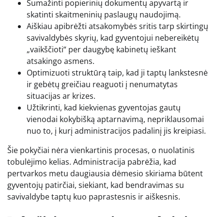
Sumažinti popierinių dokumentų apyvartą ir
skatinti skaitmeninių paslaugų naudojimą.
Aiškiau apibrėžti atsakomybės sritis tarp skirtingų
savivaldybės skyrių, kad gyventojui nebereikėtų
„vaikščioti“ per daugybę kabinetų ieškant
atsakingo asmens.
Optimizuoti struktūrą taip, kad ji taptų lankstesnė
ir gebėtų greičiau reaguoti į nenumatytas
situacijas ar krizes.
Užtikrinti, kad kiekvienas gyventojas gautų
vienodai kokybišką aptarnavimą, nepriklausomai
nuo to, į kurį administracijos padalinį jis kreipiasi.
Šie pokyčiai nėra vienkartinis procesas, o nuolatinis
tobulėjimo kelias. Administracija pabrėžia, kad
pertvarkos metu daugiausia dėmesio skiriama būtent
gyventojų patirčiai, siekiant, kad bendravimas su
savivaldybe taptų kuo paprastesnis ir aiškesnis.