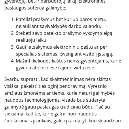
gyventojų, bet ir darbuotojų laiką. Elektroninės
paslaugos suteikia galimybę:
Pateikti prašymus bet kuriuo paros metu,
nelaukiant savivaldybės darbo valandų.
Stebėti savo pateikto prašymo vykdymo eigą
realiuoju laiku.
Gauti atsakymus elektroniniu paštu ar per
specialias sistemas, išvengiant vizito į įstaigą.
Mažinti kelionės kaštus tiems gyventojams, kurie
gyvena atokesnėse rajono vietovėse.
Svarbu suprasti, kad skaitmeninimas nėra skirtas
visiškai pakeisti tiesioginį bendravimą. Vyresnio
amžiaus žmonėms ar tiems, kurie neturi galimybės
naudotis technologijomis, visada bus sudaryta
galimybė gauti paslaugas tradiciniu būdu. Tačiau
siekiama, kad tie, kurie gali ir nori naudotis
šiuolaikiniais įrankiais, galėtų tai daryti kuo sklandžiau.