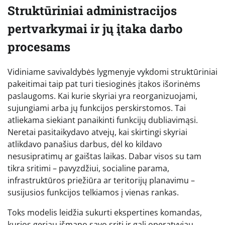
Struktūriniai administracijos
pertvarkymai ir jų įtaka darbo
procesams
Vidiniame savivaldybės lygmenyje vykdomi struktūriniai
pakeitimai taip pat turi tiesioginės įtakos išorinėms
paslaugoms. Kai kurie skyriai yra reorganizuojami,
sujungiami arba jų funkcijos perskirstomos. Tai
atliekama siekiant panaikinti funkcijų dubliavimąsi.
Neretai pasitaikydavo atvejų, kai skirtingi skyriai
atlikdavo panašius darbus, dėl ko kildavo
nesusipratimų ar gaištas laikas. Dabar visos su tam
tikra sritimi – pavyzdžiui, socialine parama,
infrastruktūros priežiūra ar teritorijų planavimu –
susijusios funkcijos telkiamos į vienas rankas.
Toks modelis leidžia sukurti ekspertines komandas,
kurios geriau išmano savo sritį ir gali operatyviau