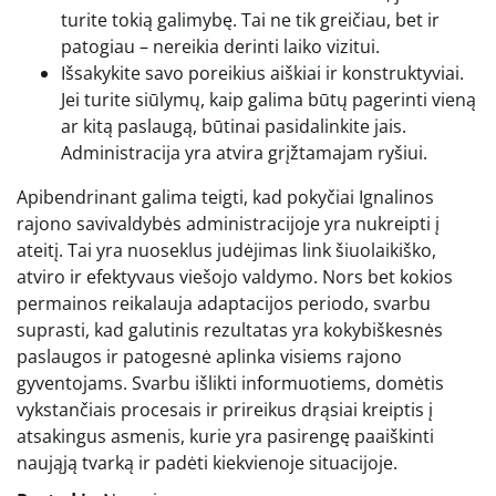
turite tokią galimybę. Tai ne tik greičiau, bet ir
patogiau – nereikia derinti laiko vizitui.
Išsakykite savo poreikius aiškiai ir konstruktyviai.
Jei turite siūlymų, kaip galima būtų pagerinti vieną
ar kitą paslaugą, būtinai pasidalinkite jais.
Administracija yra atvira grįžtamajam ryšiui.
Apibendrinant galima teigti, kad pokyčiai Ignalinos
rajono savivaldybės administracijoje yra nukreipti į
ateitį. Tai yra nuoseklus judėjimas link šiuolaikiško,
atviro ir efektyvaus viešojo valdymo. Nors bet kokios
permainos reikalauja adaptacijos periodo, svarbu
suprasti, kad galutinis rezultatas yra kokybiškesnės
paslaugos ir patogesnė aplinka visiems rajono
gyventojams. Svarbu išlikti informuotiems, domėtis
vykstančiais procesais ir prireikus drąsiai kreiptis į
atsakingus asmenis, kurie yra pasirengę paaiškinti
naująją tvarką ir padėti kiekvienoje situacijoje.