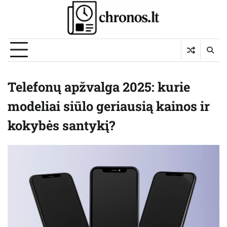
Skip
to
content
Telefonų apžvalga 2025: kurie
modeliai siūlo geriausią kainos ir
kokybės santykį?