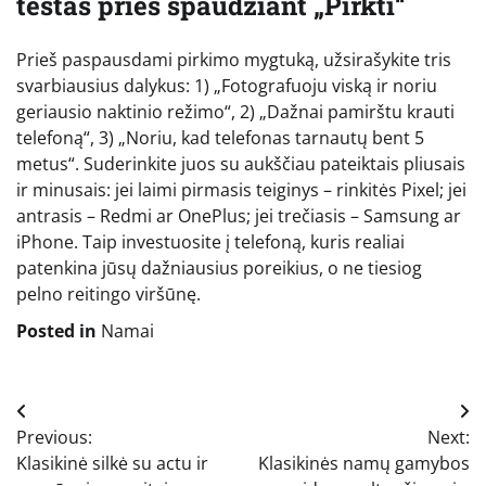
testas prieš spaudžiant „Pirkti“
Prieš paspausdami pirkimo mygtuką, užsirašykite tris
svarbiausius dalykus: 1) „Fotografuoju viską ir noriu
geriausio naktinio režimo“, 2) „Dažnai pamirštu krauti
telefoną“, 3) „Noriu, kad telefonas tarnautų bent 5
metus“. Suderinkite juos su aukščiau pateiktais pliusais
ir minusais: jei laimi pirmasis teiginys – rinkitės Pixel; jei
antrasis – Redmi ar OnePlus; jei trečiasis – Samsung ar
iPhone. Taip investuosite į telefoną, kuris realiai
patenkina jūsų dažniausius poreikius, o ne tiesiog
pelno reitingo viršūnę.
Posted in
Namai
Navigacija
Previous:
Next:
tarp
Klasikinė silkė su actu ir
Klasikinės namų gamybos