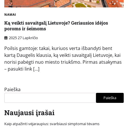
NAMAI
Ką veikti savaitgalį Lietuvoje? Geriausios idėjos
poroms ir šeimoms
2025 27 Lapkričio
Poilsis gamtoje: takai, kuriuos verta išbandyti bent
kartą Daugelis klausia, ką veikti savaitgalį Lietuvoje, kai
norisi pabėgti nuo miesto triukšmo. Pirmas atsakymas
– pasukti link […]
Paieška
Paieška
Naujausi įrašai
Kaip atpažinti vėjaraupius: svarbiausi simptomai tėvams