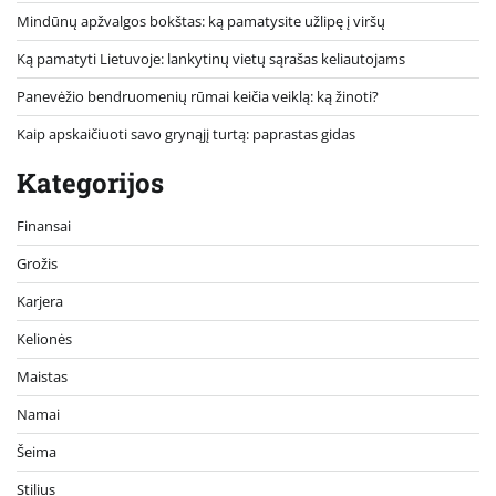
Mindūnų apžvalgos bokštas: ką pamatysite užlipę į viršų
Ką pamatyti Lietuvoje: lankytinų vietų sąrašas keliautojams
Panevėžio bendruomenių rūmai keičia veiklą: ką žinoti?
Kaip apskaičiuoti savo grynąjį turtą: paprastas gidas
Kategorijos
Finansai
Grožis
Karjera
Kelionės
Maistas
Namai
Šeima
Stilius