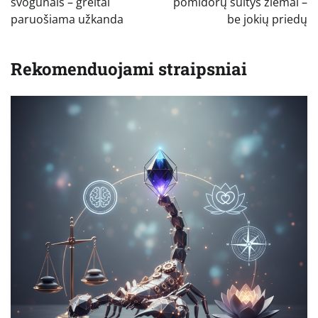
įrašų
svogūnais – greitai
pomidorų sultys žiemai –
paruošiama užkanda
be jokių priedų
Rekomenduojami straipsniai