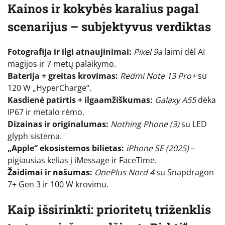
Kainos ir kokybės karalius pagal
scenarijus – subjektyvus verdiktas
Fotografija ir ilgi atnaujinimai:
Pixel 9a
laimi dėl AI
magijos ir 7 metų palaikymo.
Baterija + greitas krovimas:
Redmi Note 13 Pro+
su
120 W „HyperCharge“.
Kasdienė patirtis + ilgaamžiškumas:
Galaxy A55
dėka
IP67 ir metalo rėmo.
Dizainas ir originalumas:
Nothing Phone (3)
su LED
glyph sistema.
„Apple“ ekosistemos bilietas:
iPhone SE (2025)
–
pigiausias kelias į iMessage ir FaceTime.
Žaidimai ir našumas:
OnePlus Nord 4
su Snapdragon
7+ Gen 3 ir 100 W krovimu.
Kaip išsirinkti: prioritetų triženklis