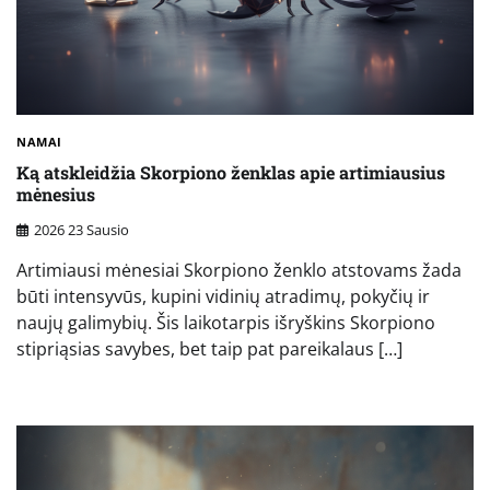
NAMAI
Ką atskleidžia Skorpiono ženklas apie artimiausius
mėnesius
2026 23 Sausio
Artimiausi mėnesiai Skorpiono ženklo atstovams žada
būti intensyvūs, kupini vidinių atradimų, pokyčių ir
naujų galimybių. Šis laikotarpis išryškins Skorpiono
stipriąsias savybes, bet taip pat pareikalaus […]