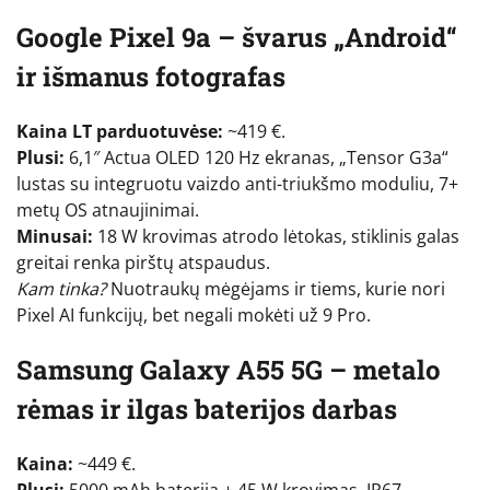
Google Pixel 9a – švarus „Android“
ir išmanus fotografas
Kaina LT parduotuvėse:
~419 €.
Plusi:
6,1″ Actua OLED 120 Hz ekranas, „Tensor G3a“
lustas su integruotu vaizdo anti-triukšmo moduliu, 7+
metų OS atnaujinimai.
Minusai:
18 W krovimas atrodo lėtokas, stiklinis galas
greitai renka pirštų atspaudus.
Kam tinka?
Nuotraukų mėgėjams ir tiems, kurie nori
Pixel AI funkcijų, bet negali mokėti už 9 Pro.
Samsung Galaxy A55 5G – metalo
rėmas ir ilgas baterijos darbas
Kaina:
~449 €.