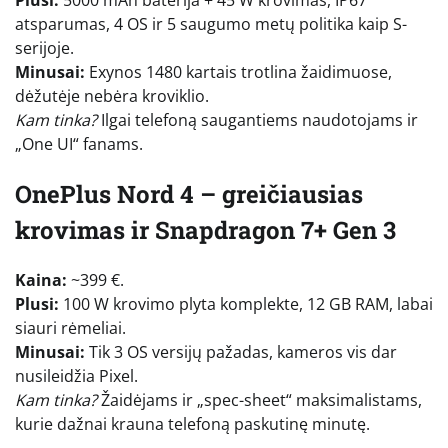
Plusi:
5000 mAh baterija + 45 W krovimas, IP67
atsparumas, 4 OS ir 5 saugumo metų politika kaip S-
serijoje.
Minusai:
Exynos 1480 kartais trotlina žaidimuose,
dėžutėje nebėra kroviklio.
Kam tinka?
Ilgai telefoną saugantiems naudotojams ir
„One UI“ fanams.
OnePlus Nord 4 – greičiausias
krovimas ir Snapdragon 7+ Gen 3
Kaina:
~399 €.
Plusi:
100 W krovimo plyta komplekte, 12 GB RAM, labai
siauri rėmeliai.
Minusai:
Tik 3 OS versijų pažadas, kameros vis dar
nusileidžia Pixel.
Kam tinka?
Žaidėjams ir „spec-sheet“ maksimalistams,
kurie dažnai krauna telefoną paskutinę minutę.