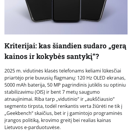
Kriterijai: kas šiandien sudaro „gerą
kainos ir kokybės santykį“?
2025 m. vidutinės klasės telefonams keliami lūkesčiai
priartėjo prie buvusių flagmanų: 120 Hz OLED ekranas,
5000 mAh baterija, 50 MP pagrindinis jutiklis su optiniu
stabilizavimu (OIS) ir bent 7 metų saugumo
atnaujinimai. Riba tarp „vidutinio“ ir „aukščiausio“
segmento tirpsta, todėl renkantis verta žiūrėti ne tik į
„Geekbench“ skaičius, bet ir į gamintojo programinės
įrangos politiką, krovimo greitį bei realias kainas
Lietuvos e-parduotuvėse.