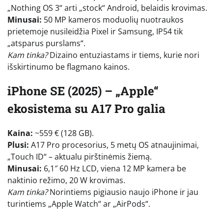
„Nothing OS 3“ arti „stock“ Android, belaidis krovimas.
Minusai:
50 MP kameros moduolių nuotraukos
prietemoje nusileidžia Pixel ir Samsung, IP54 tik
„atsparus purslams“.
Kam tinka?
Dizaino entuziastams ir tiems, kurie nori
išskirtinumo be flagmano kainos.
iPhone SE (2025) – „Apple“
ekosistema su A17 Pro galia
Kaina:
~559 € (128 GB).
Plusi:
A17 Pro procesorius, 5 metų OS atnaujinimai,
„Touch ID“ – aktualu pirštinėmis žiemą.
Minusai:
6,1″ 60 Hz LCD, viena 12 MP kamera be
naktinio režimo, 20 W krovimas.
Kam tinka?
Norintiems pigiausio naujo iPhone ir jau
turintiems „Apple Watch“ ar „AirPods“.