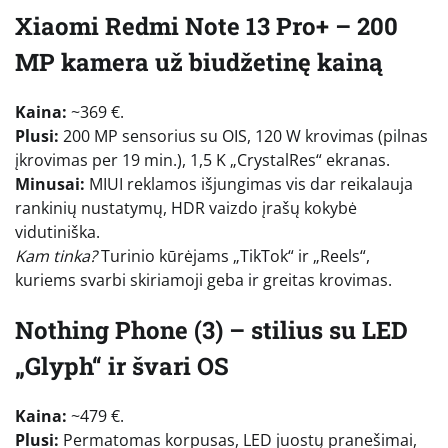
Xiaomi Redmi Note 13 Pro+ – 200
MP kamera už biudžetinę kainą
Kaina:
~369 €.
Plusi:
200 MP sensorius su OIS, 120 W krovimas (pilnas
įkrovimas per 19 min.), 1,5 K „CrystalRes“ ekranas.
Minusai:
MIUI reklamos išjungimas vis dar reikalauja
rankinių nustatymų, HDR vaizdo įrašų kokybė
vidutiniška.
Kam tinka?
Turinio kūrėjams „TikTok“ ir „Reels“,
kuriems svarbi skiriamoji geba ir greitas krovimas.
Nothing Phone (3) – stilius su LED
„Glyph“ ir švari OS
Kaina:
~479 €.
Plusi:
Permatomas korpusas, LED juostų pranešimai,