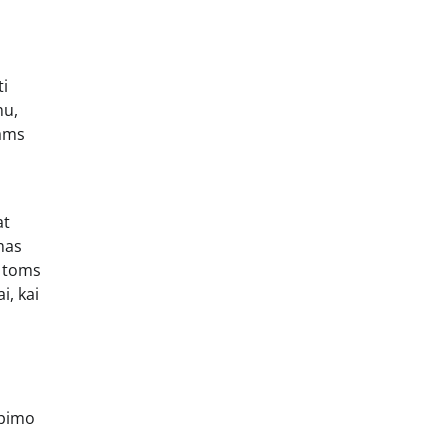
ti
mu,
kams
at
imas
s toms
i, kai
rpimo