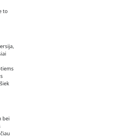
e to
rsija,
iai
otiems
is
 šiek
m bei
s
ačiau