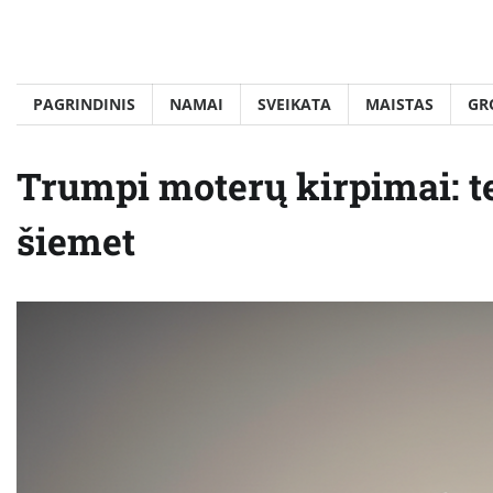
Skip
to
content
PAGRINDINIS
NAMAI
SVEIKATA
MAISTAS
GR
Trumpi moterų kirpimai: t
šiemet