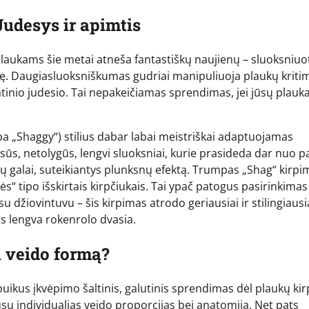
Judesys ir apimtis
ukams šie metai atneša fantastiškų naujienų – sluoksniuo
ūnę. Daugiasluoksniškumas gudriai manipuliuoja plaukų kriti
tinio judesio. Tai nepakeičiamas sprendimas, jei jūsų plau
ba „Shaggy“) stilius dabar labai meistriškai adaptuojamas
ūs, netolygūs, lengvi sluoksniai, kurie prasideda dar nuo p
laukų galai, suteikiantys plunksnų efektą. Trumpas „Shag“ kirp
ės“ tipo išskirtais kirpčiukais. Tai ypač patogus pasirinkima
 džiovintuvu – šis kirpimas atrodo geriausiai ir stilingiausia
ntis lengva rokenrolo dvasia.
l veido formą?
puikus įkvėpimo šaltinis, galutinis sprendimas dėl plaukų ki
ūsų individualias veido proporcijas bei anatomiją. Net pats