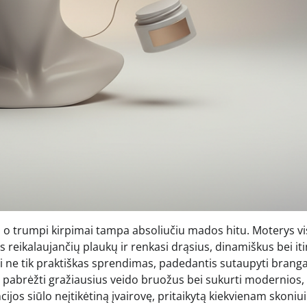
yje, o trumpi kirpimai tampa absoliučiu mados hitu. Moterys 
s reikalaujančių plaukų ir renkasi drąsius, dinamiškus bei iti
ai ne tik praktiškas sprendimas, padedantis sutaupyti brang
ę, pabrėžti gražiausius veido bruožus bei sukurti modernios,
os siūlo neįtikėtiną įvairovę, pritaikytą kiekvienam skoniui 