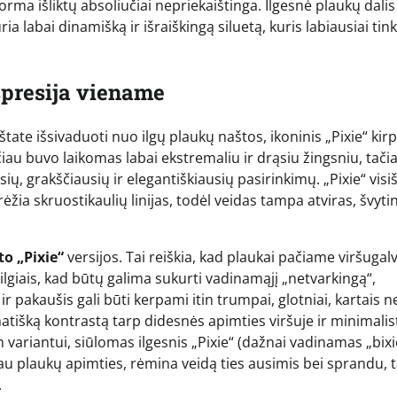
forma išliktų absoliučiai nepriekaištinga. Ilgesnė plaukų dalis
 labai dinamišką ir išraiškingą siluetą, kuris labiausiai tin
spresija viename
tate išsivaduoti nuo ilgų plaukų naštos, ikoninis „Pixie“ kir
sčiau buvo laikomas labai ekstremaliu ir drąsiu žingsniu, tači
ų, grakščiausių ir elegantiškiausių pasirinkimų. „Pixie“ visi
rėžia skruostikaulių linijas, todėl veidas tampa atviras, švytin
o „Pixie“
versijos. Tai reiškia, kad plaukai pačiame viršugal
is ilgiais, kad būtų galima sukurti vadinamąjį „netvarkingą“,
ir pakaušis gali būti kerpami itin trumpai, glotniai, kartais n
tišką kontrastą tarp didesnės apimties viršuje ir minimalis
variantui, siūlomas ilgesnis „Pixie“ (dažnai vadinamas „bixi
ugiau plaukų apimties, rėmina veidą ties ausimis bei sprandu, 
.