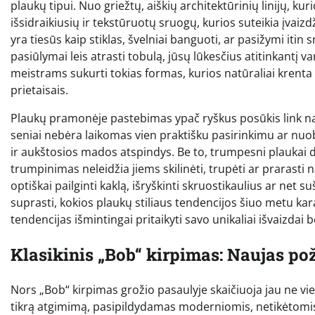
plaukų tipui. Nuo griežtų, aiškių architektūrinių linijų, kuri
išsidraikiusių ir tekstūruotų sruogų, kurios suteikia įvai
yra tiesūs kaip stiklas, švelniai banguoti, ar pasižymi iti
pasiūlymai leis atrasti tobulą, jūsų lūkesčius atitinkantį v
meistrams sukurti tokias formas, kurios natūraliai krenta
prietaisais.
Plaukų pramonėje pastebimas ypač ryškus posūkis link na
seniai nebėra laikomas vien praktišku pasirinkimu ar nuob
ir aukštosios mados atspindys. Be to, trumpesni plaukai d
trumpinimas neleidžia jiems skilinėti, trupėti ar prarasti
optiškai pailginti kaklą, išryškinti skruostikaulius ar net s
suprasti, kokios plaukų stiliaus tendencijos šiuo metu kar
tendencijas išmintingai pritaikyti savo unikaliai išvaizda
Klasikinis „Bob“ kirpimas: Naujas poži
Nors „Bob“ kirpimas grožio pasaulyje skaičiuoja jau ne vie
tikrą atgimimą, pasipildydamas moderniomis, netikėtomis i