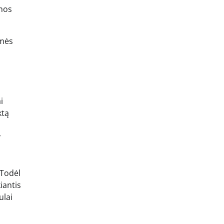
rmos
smės
s
i
ktą
r
 Todėl
iantis
ulai