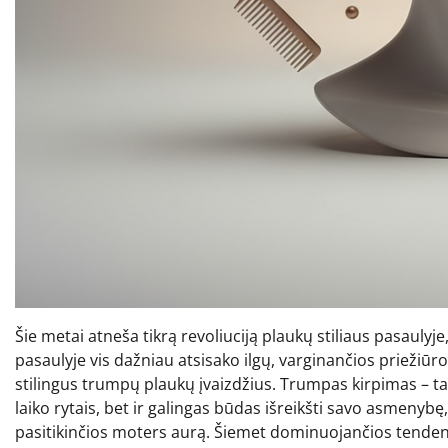
Šie metai atneša tikrą revoliuciją plaukų stiliaus pasaul
pasaulyje vis dažniau atsisako ilgų, varginančios priežiūro
stilingus trumpų plaukų įvaizdžius. Trumpas kirpimas – t
laiko rytais, bet ir galingas būdas išreikšti savo asmenyb
pasitikinčios moters aurą. Šiemet dominuojančios tendencij