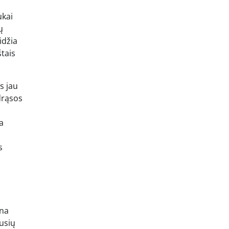
ukai
ų
idžia
tais
s jau
drąsos
a
s
ena
usių