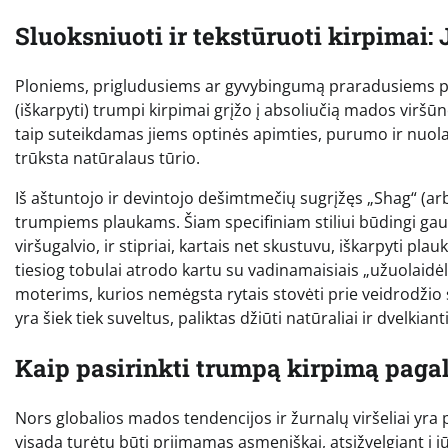
Sluoksniuoti ir tekstūruoti kirpimai: 
Ploniems, prigludusiems ar gyvybingumą praradusiems pla
(iškarpyti) trumpi kirpimai grįžo į absoliučią mados virš
taip suteikdamas jiems optinės apimties, purumo ir nuola
trūksta natūralaus tūrio.
Iš aštuntojo ir devintojo dešimtmečių sugrįžęs „Shag“ (ar
trumpiems plaukams. Šiam specifiniam stiliui būdingi gaus
viršugalvio, ir stipriai, kartais net skustuvu, iškarpyti p
tiesiog tobulai atrodo kartu su vadinamaisiais „užuolaidėl
moterims, kurios nemėgsta rytais stovėti prie veidrodžio su
yra šiek tiek suveltus, paliktas džiūti natūraliai ir dvelkia
Kaip pasirinkti trumpą kirpimą paga
Nors globalios mados tendencijos ir žurnalų viršeliai yra 
visada turėtų būti priimamas asmeniškai, atsižvelgiant į j