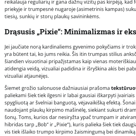
reikalauja reguliarių ir gana dažnų vizitų pas kirpėją, kad 
priekyje ir trumpesnė nugaroje (asimetrinis kampas) sukuria
tiesių, sunkių ir storų plaukų savininkėms.
Drąsusis „Pixie“: Minimalizmas ir ek
Jei jaučiate norą kardinaliems gyvenimo pokyčiams ir trokš
yra būtent tai, ko jums reikia. Šis itin trumpas stilius ank
šiandien visuotinai pripažįstamas kaip vienas moteriškiausi
atidengia veidą, vizualiai padidina ir išryškina akis bei pab
vizualiai atjaunėjęs.
Šiemet grožio salonuose dažniausiai prašoma
tekstūruot
paliekami šiek tiek ilgesni ir labai gausiai iškarpyti įvairia
spygliuotą ar švelniai banguotą, vėjavaikišką efektą. Šonai 
naudojant plaukų kirpimo mašinėlę, siekiant sukurti drama
šonų. Toms, kurios dar nesiryžta ypač trumpam ir atviram 
hibridas tarp „Bob“ ir „Pixie“), kuris palieka šiek tiek da
vis tiek išlaiko trumpo kirpimo žaismingumą bei dinamiką