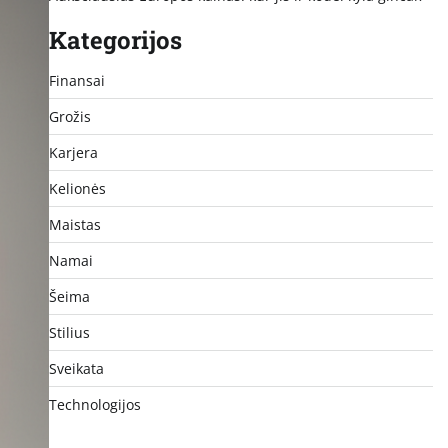
Kategorijos
Finansai
Grožis
Karjera
Kelionės
Maistas
Namai
Šeima
Stilius
Sveikata
Technologijos