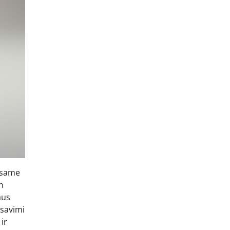
visame
n
aus
 savimi
ir