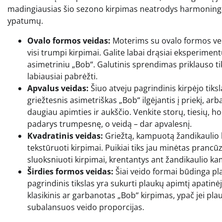
madingiausias šio sezono kirpimas neatrodys harmoningai, 
ypatumų.
Ovalo formos veidas:
Moterims su ovalo formos veid
visi trumpi kirpimai. Galite labai drąsiai eksperimentuo
asimetriniu „Bob“. Galutinis sprendimas priklauso tik
labiausiai pabrėžti.
Apvalus veidas:
Šiuo atveju pagrindinis kirpėjo tikslas
griežtesnis asimetriškas „Bob“ ilgėjantis į priekį, ar
daugiau apimties ir aukščio. Venkite storų, tiesių, hor
padarys trumpesnę, o veidą – dar apvalesnį.
Kvadratinis veidas:
Griežtą, kampuotą žandikaulio lin
tekstūruoti kirpimai. Puikiai tiks jau minėtas prancūz
sluoksniuoti kirpimai, krentantys ant žandikaulio kam
Širdies formos veidas:
Šiai veido formai būdinga pla
pagrindinis tikslas yra sukurti plaukų apimtį apatinėje
klasikinis ar garbanotas „Bob“ kirpimas, ypač jei plauk
subalansuos veido proporcijas.