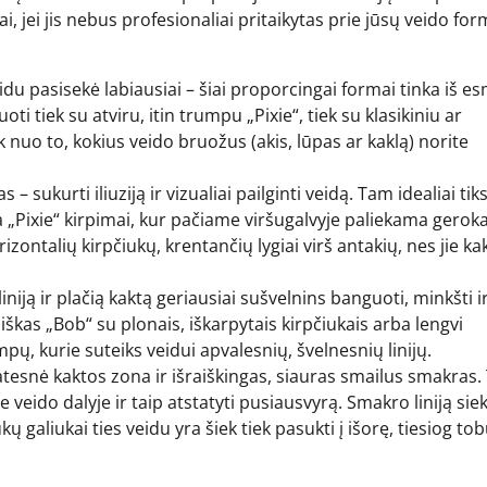
jei jis nebus profesionaliai pritaikytas prie jūsų veido fo
u pasisekė labiausiai – šiai proporcingai formai tinka iš e
ti tiek su atviru, itin trumpu „Pixie“, tiek su klasikiniu ar
 nuo to, kokius veido bruožus (akis, lūpas ar kaklą) norite
 – sukurti iliuziją ir vizualiai pailginti veidą. Tam idealiai tik
ba „Pixie“ kirpimai, kur pačiame viršugalvyje paliekama geroka
izontalių kirpčiukų, krentančių lygiai virš antakių, nes jie ka
iją ir plačią kaktą geriausiai sušvelnins banguoti, minkšti i
iškas „Bob“ su plonais, iškarpytais kirpčiukais arba lengvi
pų, kurie suteiks veidui apvalesnių, švelnesnių linijų.
tesnė kaktos zona ir išraiškingas, siauras smailus smakras.
 veido dalyje ir taip atstatyti pusiausvyrą. Smakro liniją siek
ų galiukai ties veidu yra šiek tiek pasukti į išorę, tiesiog tob