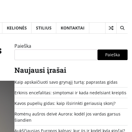
KELIONĖS
STILIUS
KONTAKTAI
Paieška
s
Paieška
Naujausi įrašai
Kaip apskaičiuoti savo grynąjį turtą: paprastas gidas
Erkinis encefalitas: simptomai ir kada nedelsiant kreiptis
Kavos pupelių gidas: kaip išsirinkti geriausią skonį?
Romėnų aušros deivė Aurora: kodėl jos vardas garsus
šiandien
Aukščiausias Europos kalnas: kur jis ir kodėl kyla ginčai?