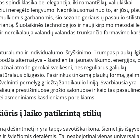
os spindi klasika bei elegancija, iki romantiškų, valiūkiškai
zdžiui neregėto lengvumo. Nepriklausomai nuo to, ar jūsų pla
n smulkiomis garbanomis, šio sezono geriausių pasaulio stilist
ariantą. Šiuolaikinės technologijos ir nauji kirpimo metodai le
 ir nereikalauja valandų valandas trunkančio formavimo karš
tūralumo ir individualumo išryškinimo. Trumpas plaukų ilgi
odžia alternatyva – šiandien tai jaunatviškumo, energijos, 
ažnai atrodo gerokai sveikesni, nes reguliarus galiukų
 natūralaus blizgesio. Pasirinkus tinkamą plaukų formą, galim
ušvelninti pernelyg griežtą žandikaulio liniją. Svarbiausia yra
aliauja prestižiniuose grožio salonuose ir kaip tas pasauline
i bei asmeniniams kasdieniams poreikiams.
ūris į laiko patikrintą stilių
ną dešimtmetį ir yra tapęs savotiška ikona, šiemet jis išgyv
r šviežiomis detalėmis. Tai neabejotinai vienas universalia