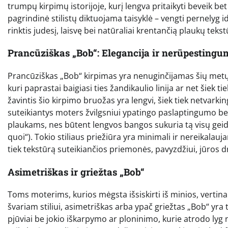
trumpų kirpimų istorijoje, kurį lengva pritaikyti beveik bet
pagrindinė stilistų diktuojama taisyklė – vengti pernelyg i
rinktis judesį, laisvę bei natūraliai krentančią plaukų tekst
Prancūziškas „Bob“: Elegancija ir nerūpestingu
Prancūziškas „Bob“ kirpimas yra nenuginčijamas šių metų m
kuri paprastai baigiasi ties žandikaulio linija ar net šiek t
žavintis šio kirpimo bruožas yra lengvi, šiek tiek netvarking
suteikiantys moters žvilgsniui ypatingo paslaptingumo bei
plaukams, nes būtent lengvos bangos sukuria tą visų ge
quoi“). Tokio stiliaus priežiūra yra minimali ir nereikalau
tiek tekstūrą suteikiančios priemonės, pavyzdžiui, jūros dru
Asimetriškas ir griežtas „Bob“
Toms moterims, kurios mėgsta išsiskirti iš minios, verti
švariam stiliui, asimetriškas arba ypač griežtas „Bob“ yra 
pjūviai be jokio iškarpymo ar ploninimo, kurie atrodo lyg 