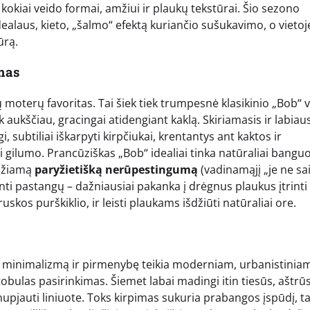
 kokiai veido formai, amžiui ir plaukų tekstūrai. Šio sezono
dealaus, kieto, „šalmo“ efektą kuriančio sušukavimo, o vietoj
ūrą.
mas
oterų favoritas. Tai šiek tiek trumpesnė klasikinio „Bob“ ve
iek aukščiau, gracingai atidengiant kaklą. Skiriamasis ir labiaus
i, subtiliai iškarpyti kirpčiukai, krentantys ant kaktos ir
 gilumo. Prancūziškas „Bob“ idealiai tinka natūraliai bangu
idžiamą
paryžietišką nerūpestingumą
(vadinamąjį „je ne sa
janti pastangų – dažniausiai pakanka į drėgnus plaukus įtrinti
skos purškiklio, ir leisti plaukams išdžiūti natūraliai ore.
na minimalizmą ir pirmenybę teikia moderniam, urbanistinia
tobulas pasirinkimas. Šiemet labai madingi itin tiesūs, aštrū
nupjauti liniuote. Toks kirpimas sukuria prabangos įspūdį, t