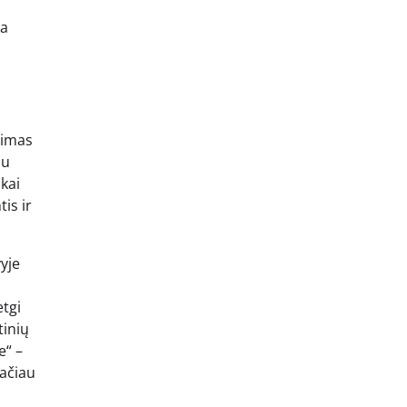
ka
pimas
au
škai
tis ir
vyje
etgi
tinių
e“ –
tačiau