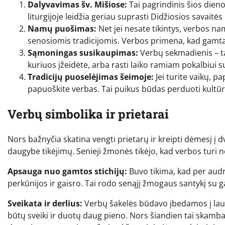
Dalyvavimas šv. Mišiose:
Tai pagrindinis šios dien
liturgijoje leidžia geriau suprasti Didžiosios savaitė
Namų puošimas:
Net jei nesate tikintys, verbos na
senosiomis tradicijomis. Verbos primena, kad gamta 
Sąmoningas susikaupimas:
Verbų sekmadienis – tai
kuriuos įžeidėte, arba rasti laiko ramiam pokalbiui 
Tradicijų puoselėjimas šeimoje:
Jei turite vaikų, p
papuoškite verbas. Tai puikus būdas perduoti kultūrin
Verbų simbolika ir prietarai
Nors bažnyčia skatina vengti prietarų ir kreipti dėmesį į d
daugybe tikėjimų. Senieji žmonės tikėjo, kad verbos turi 
Apsauga nuo gamtos stichijų:
Buvo tikima, kad per aud
perkūnijos ir gaisro. Tai rodo senąjį žmogaus santykį su 
Sveikata ir derlius:
Verbų šakelės būdavo įbedamos į lauk
būtų sveiki ir duotų daug pieno. Nors šiandien tai skamba