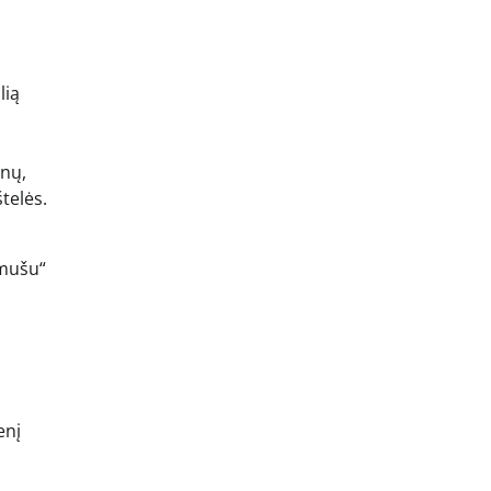
lią
ynų,
telės.
 mušu“
enį