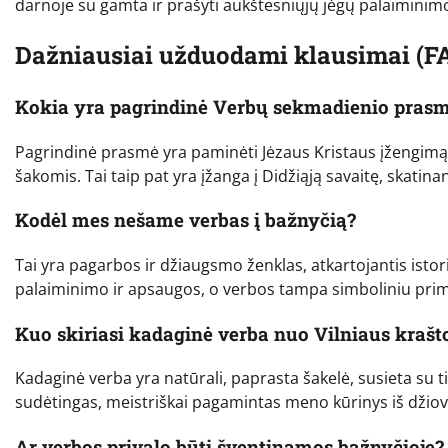
darnoje su gamta ir prašyti aukštesniųjų jėgų palaiminim
Dažniausiai užduodami klausimai (F
Kokia yra pagrindinė Verbų sekmadienio pras
Pagrindinė prasmė yra paminėti Jėzaus Kristaus įžengimą į
šakomis. Tai taip pat yra įžanga į Didžiąją savaitę, skatin
Kodėl mes nešame verbas į bažnyčią?
Tai yra pagarbos ir džiaugsmo ženklas, atkartojantis istori
palaiminimo ir apsaugos, o verbos tampa simboliniu prim
Kuo skiriasi kadaginė verba nuo Vilniaus krašt
Kadaginė verba yra natūrali, paprasta šakelė, susieta su t
sudėtingas, meistriškai pagamintas meno kūrinys iš džiovi
Ar verbos privalo būti šventinamos bažnyčioje?