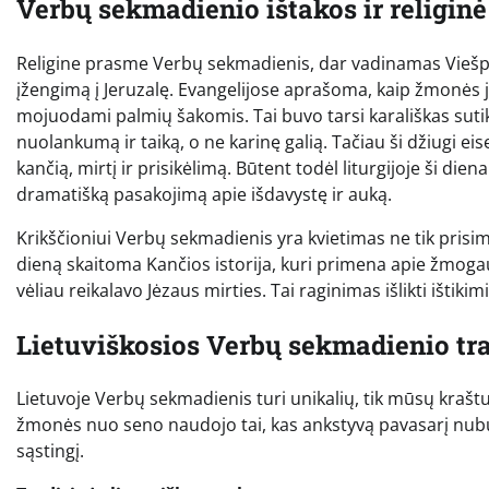
Verbų sekmadienio ištakos ir religin
Religine prasme Verbų sekmadienis, dar vadinamas Viešpa
įžengimą į Jeruzalę. Evangelijose aprašoma, kaip žmonės jį
mojuodami palmių šakomis. Tai buvo tarsi karališkas suti
nuolankumą ir taiką, o ne karinę galią. Tačiau ši džiugi eise
kančią, mirtį ir prisikėlimą. Būtent todėl liturgijoje ši dien
dramatišką pasakojimą apie išdavystę ir auką.
Krikščioniui Verbų sekmadienis yra kvietimas ne tik prisiminti
dieną skaitoma Kančios istorija, kuri primena apie žmoga
vėliau reikalavo Jėzaus mirties. Tai raginimas išlikti ištik
Lietuviškosios Verbų sekmadienio tra
Lietuvoje Verbų sekmadienis turi unikalių, tik mūsų kraš
žmonės nuo seno naudojo tai, kas ankstyvą pavasarį nubun
sąstingį.