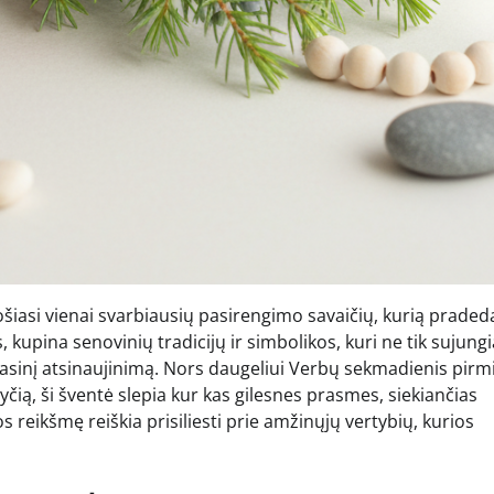
šiasi vienai svarbiausių pasirengimo savaičių, kurią praded
s, kupina senovinių tradicijų ir simbolikos, kuri ne tik sujungi
vasinį atsinaujinimą. Nors daugeliui Verbų sekmadienis pirm
ią, ši šventė slepia kur kas gilesnes prasmes, siekiančias
s reikšmę reiškia prisiliesti prie amžinųjų vertybių, kurios