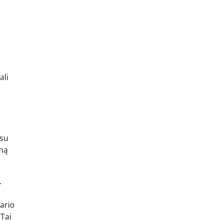
ali
 su
imą
.
sario
 Tai