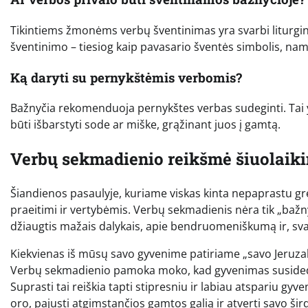
Tikintiems žmonėms verbų šventinimas yra svarbi liturginė
šventinimo – tiesiog kaip pavasario šventės simbolis, na
Ką daryti su pernykštėmis verbomis?
Bažnyčia rekomenduoja pernykštes verbas sudeginti. Tai yr
būti išbarstyti sode ar miške, grąžinant juos į gamtą.
Verbų sekmadienio reikšmė šiuolaik
Šiandienos pasaulyje, kuriame viskas kinta nepaprastu greič
praeitimi ir vertybėmis. Verbų sekmadienis nėra tik „baž
džiaugtis mažais dalykais, apie bendruomeniškumą ir, sv
Kiekvienas iš mūsų savo gyvenime patiriame „savo Jeruzale
Verbų sekmadienio pamoka moko, kad gyvenimas susideda 
Suprasti tai reiškia tapti stipresniu ir labiau atspariu gy
oro, pajusti atgimstančios gamtos galią ir atverti savo šird