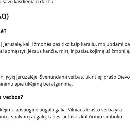
o savo kasdieniam darbui.
AQ)
mė?
 Jeruzalę, kai jį žmonės pasitiko kaip karalių, mojuodami p
anti apmąstyti Jėzaus kančią, mirtį ir pasiaukojimą už žmoniją
nį įvykį Jeruzalėje. Šventindami verbas, tikintieji prašo Dievo
inimu apie tikėjimą bei atgimimą.
o verbos?
ikėjimu apsaugine augalo galia. Vilniaus krašto verba yra
ntų, spalvotų augalų, tapęs Lietuvos kultūriniu simboliu.