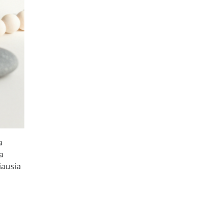
a
a
iausia