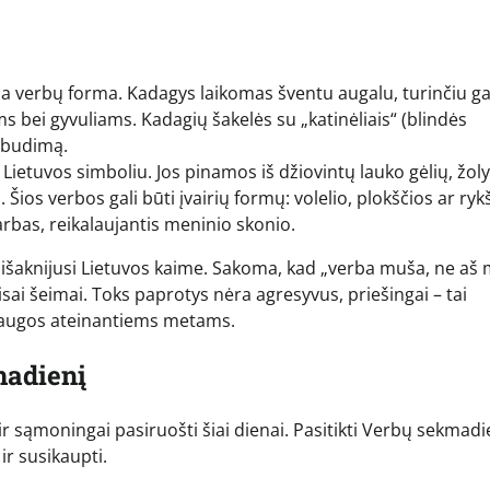
sia verbų forma. Kadagys laikomas šventu augalu, turinčiu ga
s bei gyvuliams. Kadagių šakelės su „katinėliais“ (blindės
rabudimą.
ę Lietuvos simboliu. Jos pinamos iš džiovintų lauko gėlių, žol
ios verbos gali būti įvairių formų: volelio, plokščios ar rykš
arbas, reikalaujantis meninio skonio.
 įsišaknijusi Lietuvos kaime. Sakoma, kad „verba muša, ne aš
visai šeimai. Toks paprotys nėra agresyvus, priešingai – tai
psaugos ateinantiems metams.
madienį
r sąmoningai pasiruošti šiai dienai. Pasitikti Verbų sekmadi
ir susikaupti.