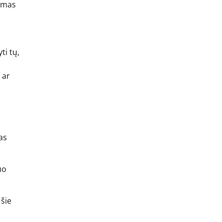
vimas
ti tų,
 ar
as
uo
šie