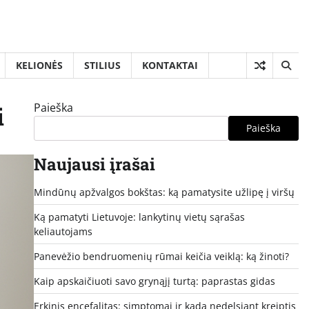
KELIONĖS
STILIUS
KONTAKTAI
Paieška
i
Paieška
Naujausi įrašai
Mindūnų apžvalgos bokštas: ką pamatysite užlipę į viršų
Ką pamatyti Lietuvoje: lankytinų vietų sąrašas
keliautojams
Panevėžio bendruomenių rūmai keičia veiklą: ką žinoti?
Kaip apskaičiuoti savo grynąjį turtą: paprastas gidas
Erkinis encefalitas: simptomai ir kada nedelsiant kreiptis