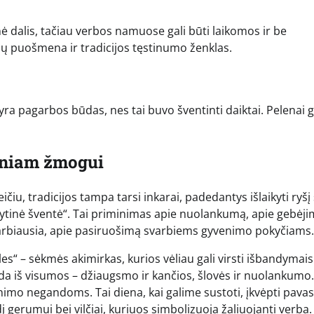
 dalis, tačiau verbos namuose gali būti laikomos ir be
mų puošmena ir tradicijos tęstinumo ženklas.
a pagarbos būdas, nes tai buvo šventinti daiktai. Pelenai g
iniam žmogui
iu, tradicijos tampa tarsi inkarai, padedantys išlaikyti ryšį
nytinė šventė“. Tai priminimas apie nuolankumą, apie gebėj
arbiausia, apie pasiruošimą svarbiems gyvenimo pokyčiams.
s“ – sėkmės akimirkas, kurios vėliau gali virsti išbandymais
iš visumos – džiaugsmo ir kančios, šlovės ir nuolankumo.
venimo negandoms. Tai diena, kai galime sustoti, įkvėpti pava
į gerumui bei vilčiai, kuriuos simbolizuoja žaliuojanti verba.