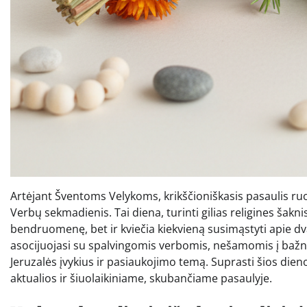
Artėjant Šventoms Velykoms, krikščioniškasis pasaulis ruo
Verbų sekmadienis. Tai diena, turinti gilias religines šakni
bendruomenę, bet ir kviečia kiekvieną susimąstyti apie d
asocijuojasi su spalvingomis verbomis, nešamomis į bažnyč
Jeruzalės įvykius ir pasiaukojimo temą. Suprasti šios dieno
aktualios ir šiuolaikiniame, skubančiame pasaulyje.