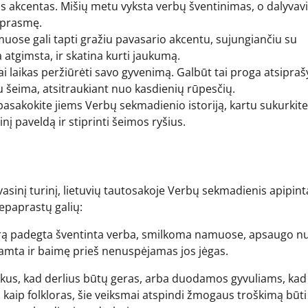
os akcentas. Mišių metu vyksta verbų šventinimas, o dalyva
s prasmę.
muose gali tapti gražiu pavasario akcentu, sujungiančiu su
atgimsta, ir skatina kurti jaukumą.
 laikas peržiūrėti savo gyvenimą. Galbūt tai proga atsiprašy
su šeima, atsitraukiant nuo kasdienių rūpesčių.
apasakokite jiems Verbų sekmadienio istoriją, kartu sukurkite
į paveldą ir stiprinti šeimos ryšius.
vasinį turinį, lietuvių tautosakoje Verbų sekmadienis apipint
nepaprastų galių:
rą padegta šventinta verba, smilkoma namuose, apsaugo n
gamta ir baimę prieš nenuspėjamas jos jėgas.
us, kad derlius būtų geras, arba duodamos gyvuliams, kad 
 kaip folkloras, šie veiksmai atspindi žmogaus troškimą būti