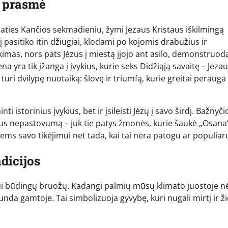
ė prasmė
ties Kančios sekmadieniu, žymi Jėzaus Kristaus iškilmingą
 pasitiko itin džiugiai, klodami po kojomis drabužius ir
kimas, nors pats Jėzus į miestą įjojo ant asilo, demonstruo
na yra tik įžanga į įvykius, kurie seks Didžiąją savaitę – Jėza
a turi dvilypę nuotaiką: šlovę ir triumfą, kurie greitai perauga 
 istorinius įvykius, bet ir įsileisti Jėzų į savo širdį. Bažnyči
us nepastovumą – juk tie patys žmonės, kurie šaukė „Osana
imiems savo tikėjimui net tada, kai tai nėra patogu ar populiar
dicijos
tui būdingų bruožų. Kadangi palmių mūsų klimato juostoje n
da gamtoje. Tai simbolizuoja gyvybę, kuri nugali mirtį ir 