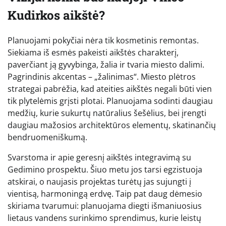
Kudirkos aikštė?
Planuojami pokyčiai nėra tik kosmetinis remontas.
Siekiama iš esmės pakeisti aikštės charakterį,
paverčiant ją gyvybinga, žalia ir tvaria miesto dalimi.
Pagrindinis akcentas – „žalinimas“. Miesto plėtros
strategai pabrėžia, kad ateities aikštės negali būti vien
tik plytelėmis grįsti plotai. Planuojama sodinti daugiau
medžių, kurie sukurtų natūralius šešėlius, bei įrengti
daugiau mažosios architektūros elementų, skatinančių
bendruomeniškumą.
Svarstoma ir apie geresnį aikštės integravimą su
Gedimino prospektu. Šiuo metu jos tarsi egzistuoja
atskirai, o naujasis projektas turėtų jas sujungti į
vientisą, harmoningą erdvę. Taip pat daug dėmesio
skiriama tvarumui: planuojama diegti išmaniuosius
lietaus vandens surinkimo sprendimus, kurie leistų