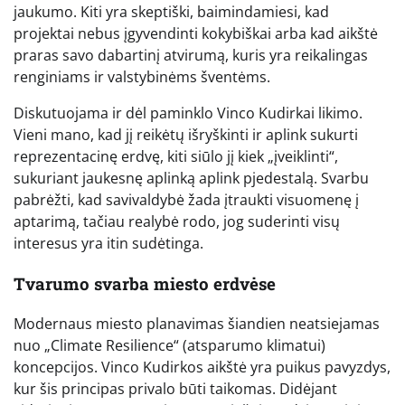
jaukumo. Kiti yra skeptiški, baimindamiesi, kad
projektai nebus įgyvendinti kokybiškai arba kad aikštė
praras savo dabartinį atvirumą, kuris yra reikalingas
renginiams ir valstybinėms šventėms.
Diskutuojama ir dėl paminklo Vinco Kudirkai likimo.
Vieni mano, kad jį reikėtų išryškinti ir aplink sukurti
reprezentacinę erdvę, kiti siūlo jį kiek „įveiklinti“,
sukuriant jaukesnę aplinką aplink pjedestalą. Svarbu
pabrėžti, kad savivaldybė žada įtraukti visuomenę į
aptarimą, tačiau realybė rodo, jog suderinti visų
interesus yra itin sudėtinga.
Tvarumo svarba miesto erdvėse
Modernaus miesto planavimas šiandien neatsiejamas
nuo „Climate Resilience“ (atsparumo klimatui)
koncepcijos. Vinco Kudirkos aikštė yra puikus pavyzdys,
kur šis principas privalo būti taikomas. Didėjant