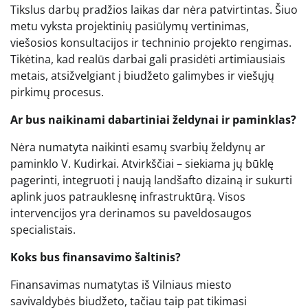
Tikslus darbų pradžios laikas dar nėra patvirtintas. Šiuo
metu vyksta projektinių pasiūlymų vertinimas,
viešosios konsultacijos ir techninio projekto rengimas.
Tikėtina, kad realūs darbai gali prasidėti artimiausiais
metais, atsižvelgiant į biudžeto galimybes ir viešųjų
pirkimų procesus.
Ar bus naikinami dabartiniai želdynai ir paminklas?
Nėra numatyta naikinti esamų svarbių želdynų ar
paminklo V. Kudirkai. Atvirkščiai – siekiama jų būklę
pagerinti, integruoti į naują landšafto dizainą ir sukurti
aplink juos patrauklesnę infrastruktūrą. Visos
intervencijos yra derinamos su paveldosaugos
specialistais.
Koks bus finansavimo šaltinis?
Finansavimas numatytas iš Vilniaus miesto
savivaldybės biudžeto, tačiau taip pat tikimasi