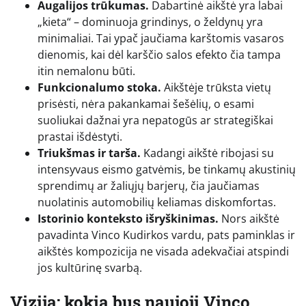
Augalijos trūkumas.
Dabartinė aikštė yra labai
„kieta“ – dominuoja grindinys, o želdynų yra
minimaliai. Tai ypač jaučiama karštomis vasaros
dienomis, kai dėl karščio salos efekto čia tampa
itin nemalonu būti.
Funkcionalumo stoka.
Aikštėje trūksta vietų
prisėsti, nėra pakankamai šešėlių, o esami
suoliukai dažnai yra nepatogūs ar strategiškai
prastai išdėstyti.
Triukšmas ir tarša.
Kadangi aikštė ribojasi su
intensyvaus eismo gatvėmis, be tinkamų akustinių
sprendimų ar žaliųjų barjerų, čia jaučiamas
nuolatinis automobilių keliamas diskomfortas.
Istorinio konteksto išryškinimas.
Nors aikštė
pavadinta Vinco Kudirkos vardu, pats paminklas ir
aikštės kompozicija ne visada adekvačiai atspindi
jos kultūrinę svarbą.
Vizija: kokia bus naujoji Vinco