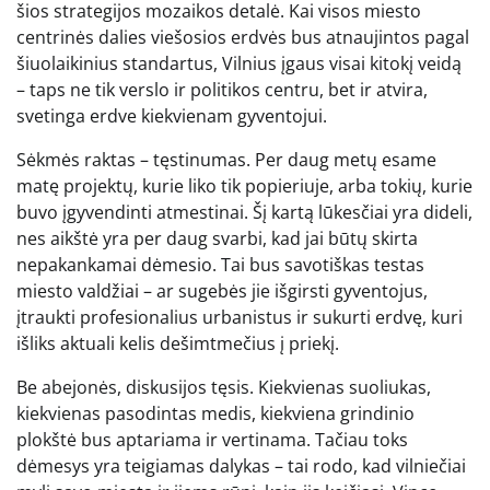
šios strategijos mozaikos detalė. Kai visos miesto
centrinės dalies viešosios erdvės bus atnaujintos pagal
šiuolaikinius standartus, Vilnius įgaus visai kitokį veidą
– taps ne tik verslo ir politikos centru, bet ir atvira,
svetinga erdve kiekvienam gyventojui.
Sėkmės raktas – tęstinumas. Per daug metų esame
matę projektų, kurie liko tik popieriuje, arba tokių, kurie
buvo įgyvendinti atmestinai. Šį kartą lūkesčiai yra dideli,
nes aikštė yra per daug svarbi, kad jai būtų skirta
nepakankamai dėmesio. Tai bus savotiškas testas
miesto valdžiai – ar sugebės jie išgirsti gyventojus,
įtraukti profesionalius urbanistus ir sukurti erdvę, kuri
išliks aktuali kelis dešimtmečius į priekį.
Be abejonės, diskusijos tęsis. Kiekvienas suoliukas,
kiekvienas pasodintas medis, kiekviena grindinio
plokštė bus aptariama ir vertinama. Tačiau toks
dėmesys yra teigiamas dalykas – tai rodo, kad vilniečiai