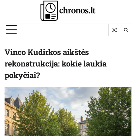
Skip
to
content
Vinco Kudirkos aikštės
rekonstrukcija: kokie laukia
pokyčiai?