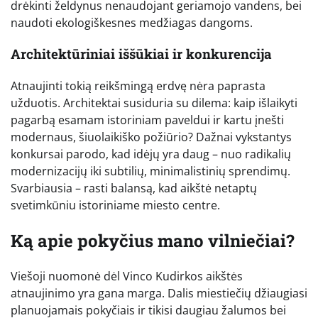
drėkinti želdynus nenaudojant geriamojo vandens, bei
naudoti ekologiškesnes medžiagas dangoms.
Architektūriniai iššūkiai ir konkurencija
Atnaujinti tokią reikšmingą erdvę nėra paprasta
užduotis. Architektai susiduria su dilema: kaip išlaikyti
pagarbą esamam istoriniam paveldui ir kartu įnešti
modernaus, šiuolaikiško požiūrio? Dažnai vykstantys
konkursai parodo, kad idėjų yra daug – nuo radikalių
modernizacijų iki subtilių, minimalistinių sprendimų.
Svarbiausia – rasti balansą, kad aikštė netaptų
svetimkūniu istoriniame miesto centre.
Ką apie pokyčius mano vilniečiai?
Viešoji nuomonė dėl Vinco Kudirkos aikštės
atnaujinimo yra gana marga. Dalis miestiečių džiaugiasi
planuojamais pokyčiais ir tikisi daugiau žalumos bei