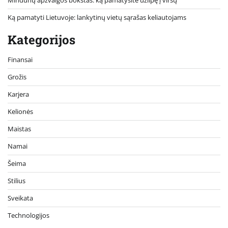
Mindūnų apžvalgos bokštas: ką pamatysite užlipę į viršų
Ką pamatyti Lietuvoje: lankytinų vietų sąrašas keliautojams
Kategorijos
Finansai
Grožis
Karjera
Kelionės
Maistas
Namai
Šeima
Stilius
Sveikata
Technologijos