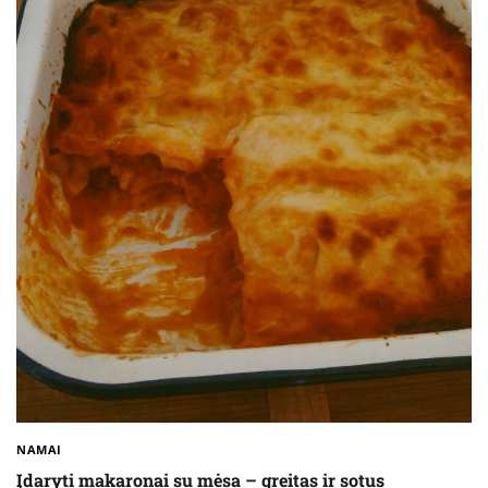
NAMAI
Įdaryti makaronai su mėsa – greitas ir sotus