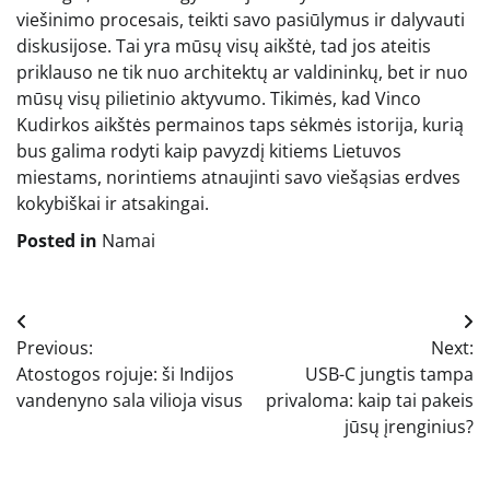
viešinimo procesais, teikti savo pasiūlymus ir dalyvauti
diskusijose. Tai yra mūsų visų aikštė, tad jos ateitis
priklauso ne tik nuo architektų ar valdininkų, bet ir nuo
mūsų visų pilietinio aktyvumo. Tikimės, kad Vinco
Kudirkos aikštės permainos taps sėkmės istorija, kurią
bus galima rodyti kaip pavyzdį kitiems Lietuvos
miestams, norintiems atnaujinti savo viešąsias erdves
kokybiškai ir atsakingai.
Posted in
Namai
Navigacija
Previous:
Next:
tarp
Atostogos rojuje: ši Indijos
USB-C jungtis tampa
įrašų
vandenyno sala vilioja visus
privaloma: kaip tai pakeis
jūsų įrenginius?