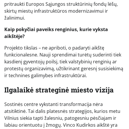
pritraukti Europos Sąjungos struktūrinių fondų lėšų,
skirtų miestų infrastruktūros modernizavimui ir
žalinimui.
Kaip pokyčiai paveiks renginius, kurie vyksta
aikštėje?
Projekto tikslas – ne apriboti, o padaryti aikštę
funkcionalesne. Nauji sprendimai turėtų suderinti tiek
kasdienį gyventojų poilsį, tiek valstybinių renginių ar
protestų organizavimą, užtikrinant geresnį susisiekimą
ir technines galimybes infrastruktūrai.
Ilgalaikė strateginė miesto vizija
Sostinės centre vykstanti transformacija nėra
atsitiktinė. Tai dalis platesnės strategijos, kurios metu
Vilnius siekia tapti žalesniu, patogesniu pėsčiajam ir
labiau orientuotu į žmogų. Vinco Kudirkos aikštė yra