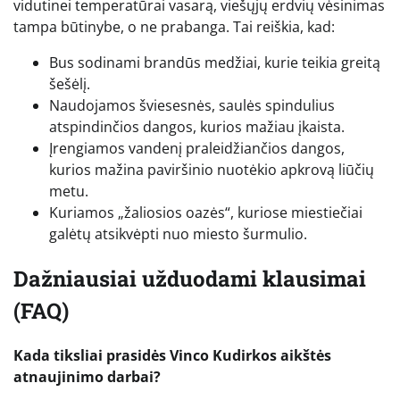
vidutinei temperatūrai vasarą, viešųjų erdvių vėsinimas
tampa būtinybe, o ne prabanga. Tai reiškia, kad:
Bus sodinami brandūs medžiai, kurie teikia greitą
šešėlį.
Naudojamos šviesesnės, saulės spindulius
atspindinčios dangos, kurios mažiau įkaista.
Įrengiamos vandenį praleidžiančios dangos,
kurios mažina paviršinio nuotėkio apkrovą liūčių
metu.
Kuriamos „žaliosios oazės“, kuriose miestiečiai
galėtų atsikvėpti nuo miesto šurmulio.
Dažniausiai užduodami klausimai
(FAQ)
Kada tiksliai prasidės Vinco Kudirkos aikštės
atnaujinimo darbai?