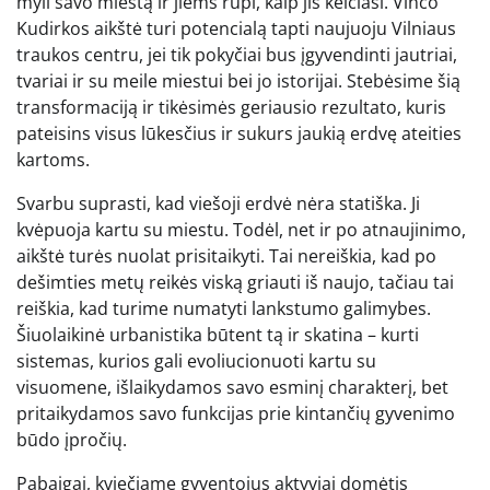
myli savo miestą ir jiems rūpi, kaip jis keičiasi. Vinco
Kudirkos aikštė turi potencialą tapti naujuoju Vilniaus
traukos centru, jei tik pokyčiai bus įgyvendinti jautriai,
tvariai ir su meile miestui bei jo istorijai. Stebėsime šią
transformaciją ir tikėsimės geriausio rezultato, kuris
pateisins visus lūkesčius ir sukurs jaukią erdvę ateities
kartoms.
Svarbu suprasti, kad viešoji erdvė nėra statiška. Ji
kvėpuoja kartu su miestu. Todėl, net ir po atnaujinimo,
aikštė turės nuolat prisitaikyti. Tai nereiškia, kad po
dešimties metų reikės viską griauti iš naujo, tačiau tai
reiškia, kad turime numatyti lankstumo galimybes.
Šiuolaikinė urbanistika būtent tą ir skatina – kurti
sistemas, kurios gali evoliucionuoti kartu su
visuomene, išlaikydamos savo esminį charakterį, bet
pritaikydamos savo funkcijas prie kintančių gyvenimo
būdo įpročių.
Pabaigai, kviečiame gyventojus aktyviai domėtis