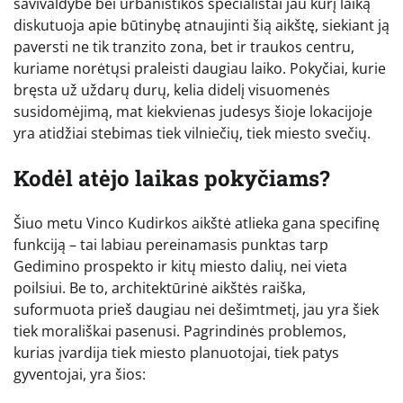
savivaldybė bei urbanistikos specialistai jau kurį laiką
diskutuoja apie būtinybę atnaujinti šią aikštę, siekiant ją
paversti ne tik tranzito zona, bet ir traukos centru,
kuriame norėtųsi praleisti daugiau laiko. Pokyčiai, kurie
bręsta už uždarų durų, kelia didelį visuomenės
susidomėjimą, mat kiekvienas judesys šioje lokacijoje
yra atidžiai stebimas tiek vilniečių, tiek miesto svečių.
Kodėl atėjo laikas pokyčiams?
Šiuo metu Vinco Kudirkos aikštė atlieka gana specifinę
funkciją – tai labiau pereinamasis punktas tarp
Gedimino prospekto ir kitų miesto dalių, nei vieta
poilsiui. Be to, architektūrinė aikštės raiška,
suformuota prieš daugiau nei dešimtmetį, jau yra šiek
tiek morališkai pasenusi. Pagrindinės problemos,
kurias įvardija tiek miesto planuotojai, tiek patys
gyventojai, yra šios: