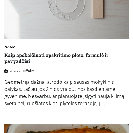
NAMAI
Kaip apskaičiuoti apskritimo plotą: formulė ir
pavyzdžiai
2026 7 Birželio
Geometrija dažnai atrodo kaip sausas mokyklinis
dalykas, tačiau jos žinios yra būtinos kasdieniame
gyvenime. Nesvarbu, ar planuojate įsigyti naują kilimą
svetainei, ruošiatės kloti plyteles terasoje, […]