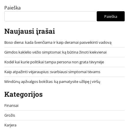
Paieška
Paieška
Naujausi įrašai
Boso diena: kada švenčiama ir kaip deramai pasveikinti vadovą
Gimdos kaklelio vėžio simptomai: ką būtina žinoti kiekvienai
Kodėl kai kurie politikai tampa persona non grata tėvynėje
Kaip atpažinti vėjaraupius: svarbiausi simptomai tėvams
Mindūnų apžvalgos bokštas: ką pamatysite užlipę į viršų
Kategorijos
Finansai
Grožis
Karjera