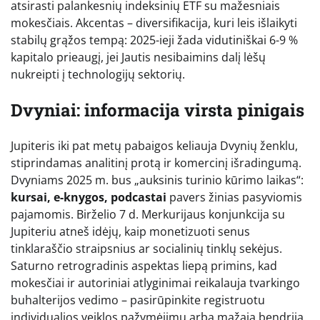
atsirasti palankesnių indeksinių ETF su mažesniais
mokesčiais. Akcentas – diversifikacija, kuri leis išlaikyti
stabilų grąžos tempą: 2025-ieji žada vidutiniškai 6-9 %
kapitalo prieaugį, jei Jautis nesibaimins dalį lėšų
nukreipti į technologijų sektorių.
Dvyniai: informacija virsta pinigais
Jupiteris iki pat metų pabaigos keliauja Dvynių ženklu,
stiprindamas analitinį protą ir komercinį išradingumą.
Dvyniams 2025 m. bus „auksinis turinio kūrimo laikas“:
kursai, e-knygos, podcastai
pavers žinias pasyviomis
pajamomis. Birželio 7 d. Merkurijaus konjunkcija su
Jupiteriu atneš idėjų, kaip monetizuoti senus
tinklaraščio straipsnius ar socialinių tinklų sekėjus.
Saturno retrogradinis aspektas liepą primins, kad
mokesčiai ir autoriniai atlyginimai reikalauja tvarkingo
buhalterijos vedimo – pasirūpinkite registruotu
individualios veiklos pažymėjimu arba mažąja bendrija.