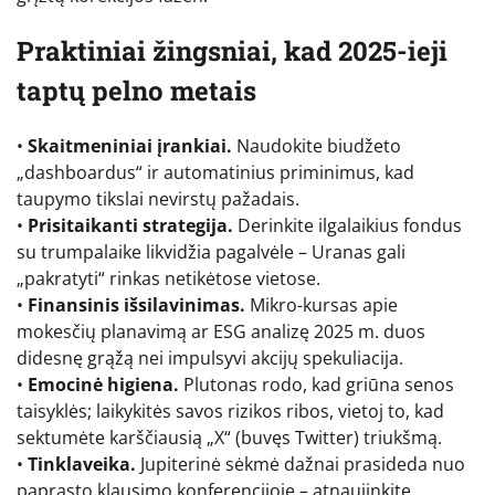
Praktiniai žingsniai, kad 2025-ieji
taptų pelno metais
•
Skaitmeniniai įrankiai.
Naudokite biudžeto
„dashboardus“ ir automatinius priminimus, kad
taupymo tikslai nevirstų pažadais.
•
Prisitaikanti strategija.
Derinkite ilgalaikius fondus
su trumpalaike likvidžia pagalvėle – Uranas gali
„pakratyti“ rinkas netikėtose vietose.
•
Finansinis išsilavinimas.
Mikro-kursas apie
mokesčių planavimą ar ESG analizę 2025 m. duos
didesnę grąžą nei impulsyvi akcijų spekuliacija.
•
Emocinė higiena.
Plutonas rodo, kad griūna senos
taisyklės; laikykitės savos rizikos ribos, vietoj to, kad
sektumėte karščiausią „X“ (buvęs Twitter) triukšmą.
•
Tinklaveika.
Jupiterinė sėkmė dažnai prasideda nuo
paprasto klausimo konferencijoje – atnaujinkite