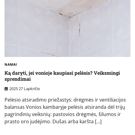
NAMAI
Ką daryti, jei vonioje kaupiasi pelėsis? Veiksmingi
sprendimai
2025 27 Lapkričio
Pelėsio atsiradimo priežastys: drėgmės ir ventiliacijos
balansas Vonios kambaryje pelėsis atsiranda dėl trijų
pagrindinių veiksnių: pastovios drėgmės, šilumos ir
prasto oro judėjimo. Dušas arba karšta […]