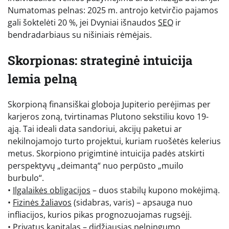
Numatomas pelnas: 2025 m. antrojo ketvirčio pajamos
gali šoktelėti 20 %, jei Dvyniai išnaudos
SEO
ir
bendradarbiaus su nišiniais rėmėjais.
Skorpionas: strateginė intuicija
lemia pelną
Skorpioną finansiškai globoja Jupiterio perėjimas per
karjeros zoną, tvirtinamas Plutono sekstiliu kovo 19-
ąją. Tai ideali data sandoriui, akcijų paketui ar
nekilnojamojo turto projektui, kuriam ruošėtės kelerius
metus. Skorpiono prigimtinė intuicija padės atskirti
perspektyvų „deimantą“ nuo perpūsto „muilo
burbulo“.
•
Ilgalaikės obligacijos
– duos stabilų kupono mokėjimą.
•
Fizinės žaliavos
(sidabras, varis) – apsauga nuo
infliacijos, kurios pikas prognozuojamas rugsėjį.
•
Privatus kapitalas
– didžiausias pelningumo