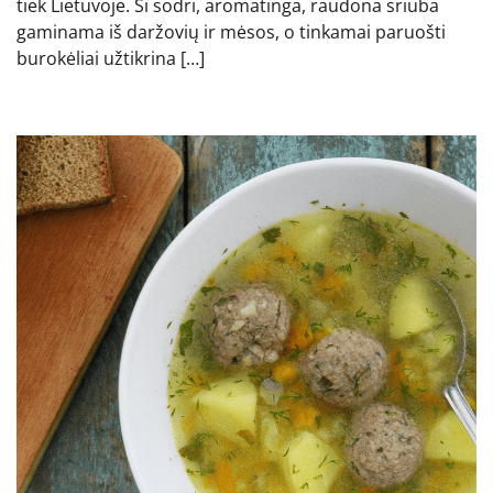
tiek Lietuvoje. Ši sodri, aromatinga, raudona sriuba
gaminama iš daržovių ir mėsos, o tinkamai paruošti
burokėliai užtikrina […]