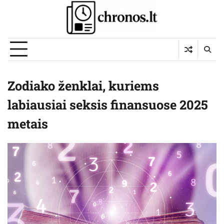
Skip
to
content
Zodiako ženklai, kuriems
labiausiai seksis finansuose 2025
metais