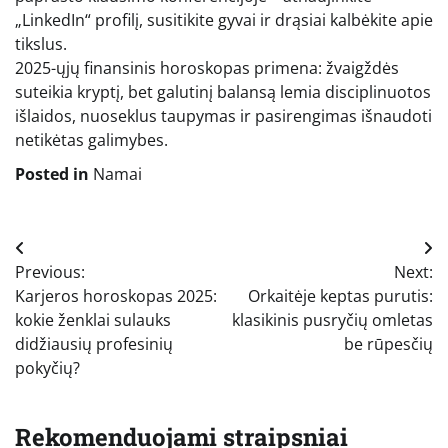
„LinkedIn“ profilį, susitikite gyvai ir drąsiai kalbėkite apie
tikslus.
2025-ųjų finansinis horoskopas primena: žvaigždės
suteikia kryptį, bet galutinį balansą lemia disciplinuotos
išlaidos, nuoseklus taupymas ir pasirengimas išnaudoti
netikėtas galimybes.
Posted in
Namai
Navigacija
Previous:
Next:
tarp
Karjeros horoskopas 2025:
Orkaitėje keptas purutis:
įrašų
kokie ženklai sulauks
klasikinis pusryčių omletas
didžiausių profesinių
be rūpesčių
pokyčių?
Rekomenduojami straipsniai