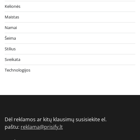
Kelionės
Maistas
Namai
Šeima
Stilius
Sveikata
Technologijos
Dėl reklamos ar kitų klausimų susisiekite el.
paštu:
reklama@prisify.lt