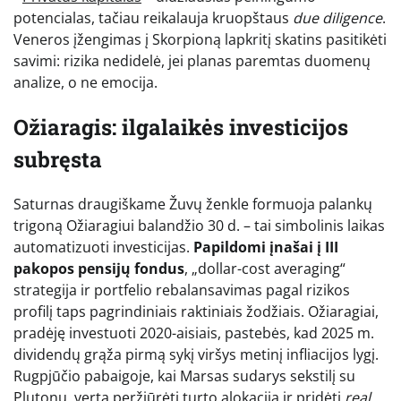
potencialas, tačiau reikalauja kruopštaus
due diligence
.
Veneros įžengimas į Skorpioną lapkritį skatins pasitikėti
savimi: rizika nedidelė, jei planas paremtas duomenų
analize, o ne emocija.
Ožiaragis: ilgalaikės investicijos
subręsta
Saturnas draugiškame Žuvų ženkle formuoja palankų
trigoną Ožiaragiui balandžio 30 d. – tai simbolinis laikas
automatizuoti investicijas.
Papildomi įnašai į III
pakopos pensijų fondus
, „dollar-cost averaging“
strategija ir portfelio rebalansavimas pagal rizikos
profilį taps pagrindiniais raktiniais žodžiais. Ožiaragiai,
pradėję investuoti 2020-aisiais, pastebės, kad 2025 m.
dividendų grąža pirmą sykį viršys metinį infliacijos lygį.
Rugpjūčio pabaigoje, kai Marsas sudarys sekstilį su
Plutonu, verta peržiūrėti turto alokaciją ir pridėti
real