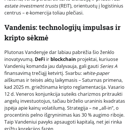
estate investment trusts
(REIT), orientuotų į logistinius
centrus – e-komercija toliau plečiasi.
Vandenis: technologijų impulsas ir
kripto sėkmė
Plutonas Vandenyje dar labiau pabrėžia šio ženklo
inovatyvumą.
DeFi
ir
blockchain
projektai, kuriuose
Vandenių komanda jau dalyvauja, gali gauti
Series A
finansavimą trečiąjį ketvirtį. Svarbu:
white-paper
aiškumas ir teisės aktų laikymasis – Saturnas primena,
kad 2025 m. griežtinama kripto reglamentacija. Vasario
12 d. Veneros konjunkcija suteiks charizmos pritraukti
angelų investuotojus, tačiau birželio uraninis kvadratas
įspėja apie kainų volatilumą. Strategija – ne „all-in“, o
procentinis pelno išgryninimas kas 30 % augimo riboje.
Taip Vandeniui pavyks apsaugoti kapitalą, net jei rinka
grįžtų korekcijos fazėn.