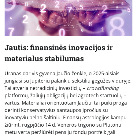
Jautis: finansinės inovacijos ir
materialus stabilumas
Uranas dar vis gyvena Jaučio ženkle, o 2025-aisiais
jungiasi su Jupiteriu palankiu sekstiliu gegužės viduryje.
Tai atveria netradicinių investicijų –
crowdfunding
platformų, žaliųjų obligacijų bei agrotech startuolių –
vartus. Materialiai orientuotam Jaučiui tai puiki proga
derinti konservatyvius santaupos įpročius su
inovatyviu pelno šaltiniu. Finansų astrologijos kampu
žiūrint, rugpjūčio 14 d. Veneros trigono su Plutonu
metu verta peržiūrėti pensijų fondų portfelį: gali