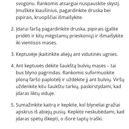
svogūnu. Rankomis atsargiai nuspauskite skystį.
Įmuškite kiaušinius, pagardinkite druska bei
pipirais, kruopščiai išmaišykite.
Įdarui faršą pagardinkite druska, pipirais (galite
pridėti ir kitų mėgstamų prieskonių) ir išmaišykite
iki vientisos masės.
Keptuvėje įkaitinkite aliejų ant vidutinės ugnies.
Ant keptuvės dėkite šaukštą bulvių masės – tai
bus blyno pagrindas. Rankomis suformuokite
ploną faršo paplotėlį ir uždėkite jį ant bulvių. Viršų
uždenkite kitu šaukštu tarkių, paskirstydami, kad
įdaras liktų viduje.
Sumažinkite kaitrą ir kepkite, kol blyneliai gražiai
apskrus iš abiejų pusių. Kepkite neskubėdami, kad
įdaras spėtų iškepti, o išorė taptų traški.