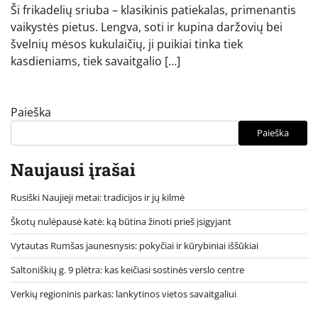
Ši frikadelių sriuba – klasikinis patiekalas, primenantis
vaikystės pietus. Lengva, soti ir kupina daržovių bei
švelnių mėsos kukulaičių, ji puikiai tinka tiek
kasdieniams, tiek savaitgalio […]
Paieška
Paieška
Naujausi įrašai
Rusiški Naujieji metai: tradicijos ir jų kilmė
Škotų nulėpausė katė: ką būtina žinoti prieš įsigyjant
Vytautas Rumšas jaunesnysis: pokyčiai ir kūrybiniai iššūkiai
Saltoniškių g. 9 plėtra: kas keičiasi sostinės verslo centre
Verkių regioninis parkas: lankytinos vietos savaitgaliui