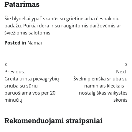
Patarimas
Šie blyneliai ypač skanūs su grietine arba česnakiniu
padažu. Puikiai dera ir su raugintomis daržovėmis ar
šviežiomis salotomis.
Posted in
Namai
Navigacija
Previous:
Next:
tarp
Greita trinta pievagrybių
Švelni pieniška sriuba su
įrašų
sriuba su sūriu –
naminiais kleckais –
paruošiama vos per 20
nostalgiškas vaikystės
minučių
skonis
Rekomenduojami straipsniai