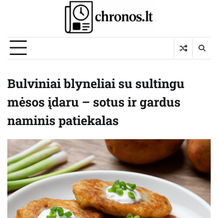
Skip
to
content
Bulviniai blyneliai su sultingu
mėsos įdaru – sotus ir gardus
naminis patiekalas