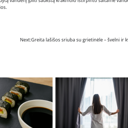
ūdytą vandenį įpilti šaukštą krakmolo ištirpinto šaltame vand
ios.
Next:
Greita lašišos sriuba su grietinėle – švelni ir 