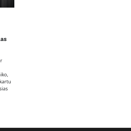
mas
ir
iko,
 kartu
sias