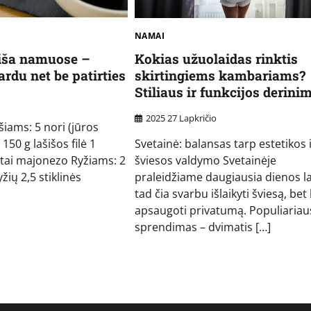
NAMAI
šiša namuose –
Kokias užuolaidas rinktis
ardu net be patirties
skirtingiems kambariams?
Stiliaus ir funkcijos derini
2025 27 Lapkričio
šiams: 5 nori (jūros
150 g lašišos filė 1
Svetainė: balansas tarp estetikos 
tai majonezo Ryžiams: 2
šviesos valdymo Svetainėje
yžių 2,5 stiklinės
praleidžiame daugiausia dienos la
tad čia svarbu išlaikyti šviesą, bet
apsaugoti privatumą. Populiariau
sprendimas – dvimatis […]