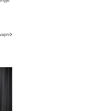
enyje.
kvapni