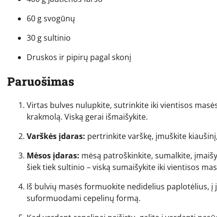
60 g svogūnų
30 g sultinio
Druskos ir pipirų pagal skonį
Paruošimas
Virtas bulves nulupkite, sutrinkite iki vientisos masės
krakmolą. Viską gerai išmaišykite.
Varškės įdaras:
pertrinkite varškę, įmuškite kiaušinį,
Mėsos įdaras:
mėsą patroškinkite, sumalkite, įmaišyk
šiek tiek sultinio – viską sumaišykite iki vientisos mas
Iš bulvių masės formuokite nedidelius paplotėlius, į 
suformuodami cepelinų formą.