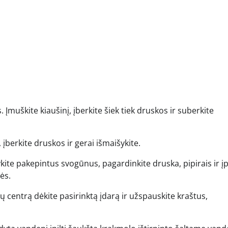
. Įmuškite kiaušinį, įberkite šiek tiek druskos ir suberkite
 įberkite druskos ir gerai išmaišykite.
ite pakepintus svogūnus, pagardinkite druska, pipirais ir įpi
ės.
jų centrą dėkite pasirinktą įdarą ir užspauskite kraštus,