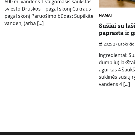
600 ml vandens 1 valgomasis šaukštas
sviesto Druskos – pagal skonį Cukraus –
pagal skonį Paruošimo būdas: Supilkite
NAMAI
vandenį (arba […]
Sušiai su la
paprasta ir g
2025 27 Lapkričio
Ingredientai: Su
dumblių) lakštai 
agurkas 4 šaukš
stiklinės sušių r
vandens 4 […]