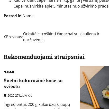
Kad verdant cepelinai neiširtų, galite į verdantį pas
Cepelinus virkite apie 5 minutes nuo užvirimo pradž
Posted in
Namai
Navigacija
Orkaitėje troškinti čanachai su kiauliena ir
Previous:
daržovėmis
tarp
įrašų
Rekomenduojami straipsniai
NAMAI
Švelni kukurūzinė košė su
sviestu
2025 27 Lapkričio
Ingredientai: 200 g kukurūzų kruopų