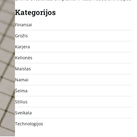
Kategorijos
Finansai
Grožis
Karjera
Kelionės
Maistas
Namai
Šeima
Stilius
Sveikata
Technologijos