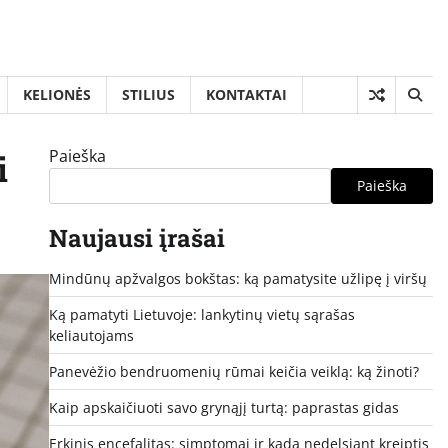
KELIONĖS
STILIUS
KONTAKTAI
Paieška
i
Paieška
Naujausi įrašai
Mindūnų apžvalgos bokštas: ką pamatysite užlipę į viršų
Ką pamatyti Lietuvoje: lankytinų vietų sąrašas
keliautojams
Panevėžio bendruomenių rūmai keičia veiklą: ką žinoti?
Kaip apskaičiuoti savo grynąjį turtą: paprastas gidas
Erkinis encefalitas: simptomai ir kada nedelsiant kreiptis