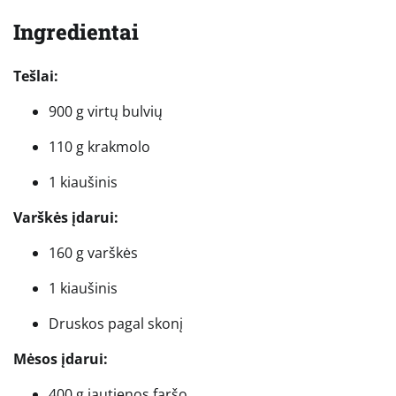
Ingredientai
Tešlai:
900 g virtų bulvių
110 g krakmolo
1 kiaušinis
Varškės įdarui:
160 g varškės
1 kiaušinis
Druskos pagal skonį
Mėsos įdarui:
400 g jautienos faršo