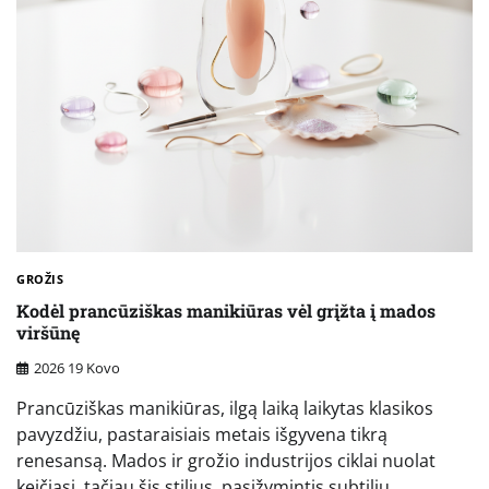
GROŽIS
Kodėl prancūziškas manikiūras vėl grįžta į mados
viršūnę
2026 19 Kovo
Prancūziškas manikiūras, ilgą laiką laikytas klasikos
pavyzdžiu, pastaraisiais metais išgyvena tikrą
renesansą. Mados ir grožio industrijos ciklai nuolat
keičiasi, tačiau šis stilius, pasižymintis subtiliu