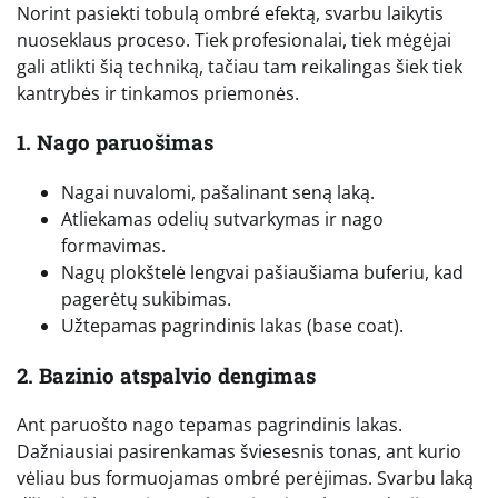
Norint pasiekti tobulą ombré efektą, svarbu laikytis
nuoseklaus proceso. Tiek profesionalai, tiek mėgėjai
gali atlikti šią techniką, tačiau tam reikalingas šiek tiek
kantrybės ir tinkamos priemonės.
1. Nago paruošimas
Nagai nuvalomi, pašalinant seną laką.
Atliekamas odelių sutvarkymas ir nago
formavimas.
Nagų plokštelė lengvai pašiaušiama buferiu, kad
pagerėtų sukibimas.
Užtepamas pagrindinis lakas (base coat).
2. Bazinio atspalvio dengimas
Ant paruošto nago tepamas pagrindinis lakas.
Dažniausiai pasirenkamas šviesesnis tonas, ant kurio
vėliau bus formuojamas ombré perėjimas. Svarbu laką