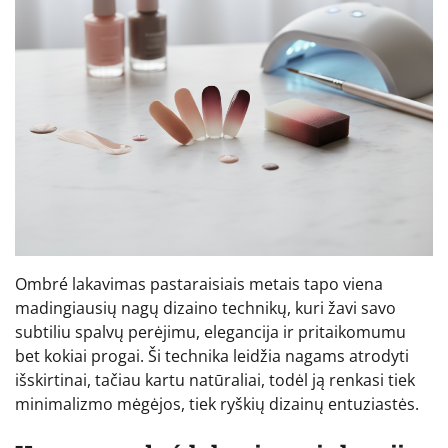
Ombré lakavimas pastaraisiais metais tapo viena
madingiausių nagų dizaino technikų, kuri žavi savo
subtiliu spalvų perėjimu, elegancija ir pritaikomumu
bet kokiai progai. Ši technika leidžia nagams atrodyti
išskirtinai, tačiau kartu natūraliai, todėl ją renkasi tiek
minimalizmo mėgėjos, tiek ryškių dizainų entuziastės.