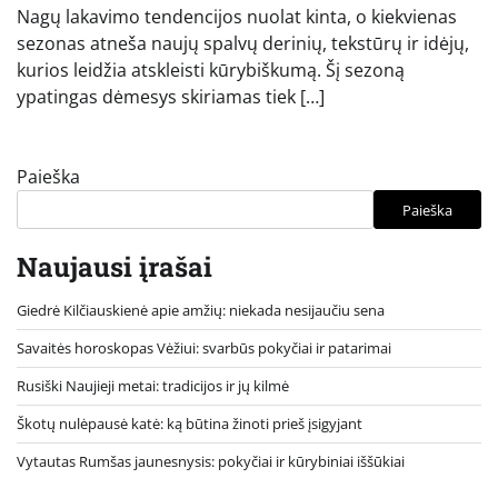
Nagų lakavimo tendencijos nuolat kinta, o kiekvienas
sezonas atneša naujų spalvų derinių, tekstūrų ir idėjų,
kurios leidžia atskleisti kūrybiškumą. Šį sezoną
ypatingas dėmesys skiriamas tiek […]
Paieška
Paieška
Naujausi įrašai
Giedrė Kilčiauskienė apie amžių: niekada nesijaučiu sena
Savaitės horoskopas Vėžiui: svarbūs pokyčiai ir patarimai
Rusiški Naujieji metai: tradicijos ir jų kilmė
Škotų nulėpausė katė: ką būtina žinoti prieš įsigyjant
Vytautas Rumšas jaunesnysis: pokyčiai ir kūrybiniai iššūkiai