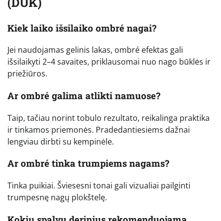
(DUK)
Kiek laiko išsilaiko ombré nagai?
Jei naudojamas gelinis lakas, ombré efektas gali
išsilaikyti 2–4 savaites, priklausomai nuo nago būklės ir
priežiūros.
Ar ombré galima atlikti namuose?
Taip, tačiau norint tobulo rezultato, reikalinga praktika
ir tinkamos priemonės. Pradedantiesiems dažnai
lengviau dirbti su kempinėle.
Ar ombré tinka trumpiems nagams?
Tinka puikiai. Šviesesni tonai gali vizualiai pailginti
trumpesnę nagų plokštelę.
Kokių spalvų derinius rekomenduojama