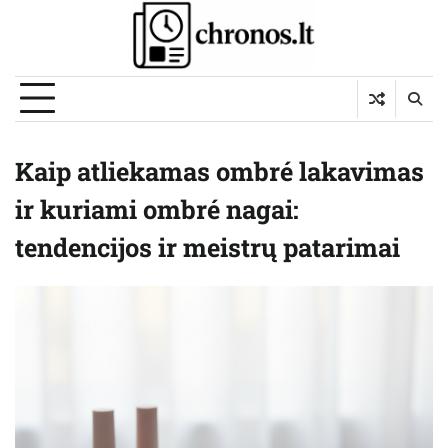
Skip
to
content
Kaip atliekamas ombré lakavimas
ir kuriami ombré nagai:
tendencijos ir meistrų patarimai