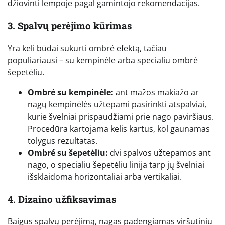
džiovinti lempoje pagal gamintojo rekomendacijas.
3. Spalvų perėjimo kūrimas
Yra keli būdai sukurti ombré efektą, tačiau
populiariausi – su kempinėle arba specialiu ombré
šepetėliu.
Ombré su kempinėle:
ant mažos makiažo ar
nagų kempinėlės užtepami pasirinkti atspalviai,
kurie švelniai prispaudžiami prie nago paviršiaus.
Procedūra kartojama kelis kartus, kol gaunamas
tolygus rezultatas.
Ombré su šepetėliu:
dvi spalvos užtepamos ant
nago, o specialiu šepetėliu linija tarp jų švelniai
išsklaidoma horizontaliai arba vertikaliai.
4. Dizaino užfiksavimas
Baigus spalvų perėjimą, nagas padengiamas viršutiniu