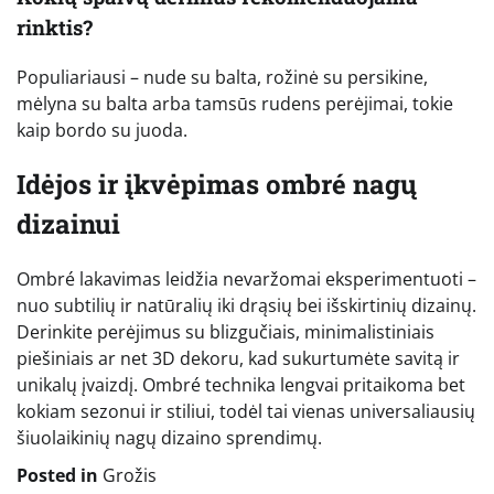
rinktis?
Populiariausi – nude su balta, rožinė su persikine,
mėlyna su balta arba tamsūs rudens perėjimai, tokie
kaip bordo su juoda.
Idėjos ir įkvėpimas ombré nagų
dizainui
Ombré lakavimas leidžia nevaržomai eksperimentuoti –
nuo subtilių ir natūralių iki drąsių bei išskirtinių dizainų.
Derinkite perėjimus su blizgučiais, minimalistiniais
piešiniais ar net 3D dekoru, kad sukurtumėte savitą ir
unikalų įvaizdį. Ombré technika lengvai pritaikoma bet
kokiam sezonui ir stiliui, todėl tai vienas universaliausių
šiuolaikinių nagų dizaino sprendimų.
Posted in
Grožis