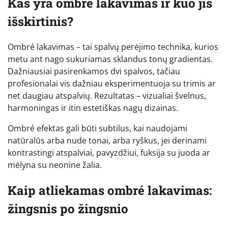
Kas yra ombré lakavimas ir kuo jis
išskirtinis?
Ombré lakavimas – tai spalvų perėjimo technika, kurios
metu ant nago sukuriamas sklandus tonų gradientas.
Dažniausiai pasirenkamos dvi spalvos, tačiau
profesionalai vis dažniau eksperimentuoja su trimis ar
net daugiau atspalvių. Rezultatas – vizualiai švelnus,
harmoningas ir itin estetiškas nagų dizainas.
Ombré efektas gali būti subtilus, kai naudojami
natūralūs arba nude tonai, arba ryškus, jei derinami
kontrastingi atspalviai, pavyzdžiui, fuksija su juoda ar
mėlyna su neonine žalia.
Kaip atliekamas ombré lakavimas:
žingsnis po žingsnio