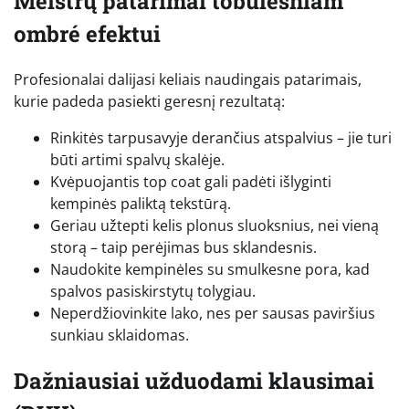
Meistrų patarimai tobulesniam
ombré efektui
Profesionalai dalijasi keliais naudingais patarimais,
kurie padeda pasiekti geresnį rezultatą:
Rinkitės tarpusavyje derančius atspalvius – jie turi
būti artimi spalvų skalėje.
Kvėpuojantis top coat gali padėti išlyginti
kempinės paliktą tekstūrą.
Geriau užtepti kelis plonus sluoksnius, nei vieną
storą – taip perėjimas bus sklandesnis.
Naudokite kempinėles su smulkesne pora, kad
spalvos pasiskirstytų tolygiau.
Neperdžiovinkite lako, nes per sausas paviršius
sunkiau sklaidomas.
Dažniausiai užduodami klausimai