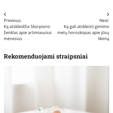
Navigacija
Previous:
Next:
tarp
Ką atskleidžia Skorpiono
Ką gali atskleisti gimimo
įrašų
ženklas apie artimiausius
metų horoskopas apie jūsų
mėnesius
likimą
Rekomenduojami straipsniai