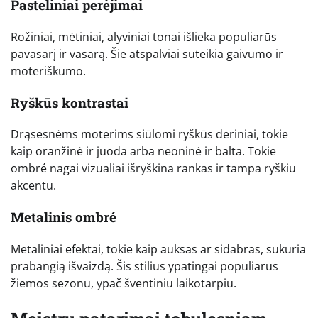
Pasteliniai perėjimai
Rožiniai, mėtiniai, alyviniai tonai išlieka populiarūs
pavasarį ir vasarą. Šie atspalviai suteikia gaivumo ir
moteriškumo.
Ryškūs kontrastai
Drąsesnėms moterims siūlomi ryškūs deriniai, tokie
kaip oranžinė ir juoda arba neoninė ir balta. Tokie
ombré nagai vizualiai išryškina rankas ir tampa ryškiu
akcentu.
Metalinis ombré
Metaliniai efektai, tokie kaip auksas ar sidabras, sukuria
prabangią išvaizdą. Šis stilius ypatingai populiarus
žiemos sezonu, ypač šventiniu laikotarpiu.