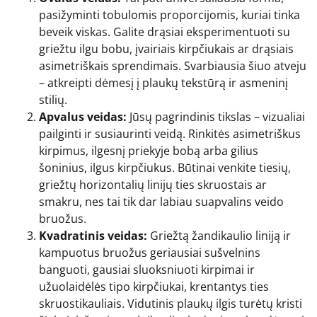
pasižyminti tobulomis proporcijomis, kuriai tinka
beveik viskas. Galite drąsiai eksperimentuoti su
griežtu ilgu bobu, įvairiais kirpčiukais ar drąsiais
asimetriškais sprendimais. Svarbiausia šiuo atveju
– atkreipti dėmesį į plaukų tekstūrą ir asmeninį
stilių.
Apvalus veidas:
Jūsų pagrindinis tikslas – vizualiai
pailginti ir susiaurinti veidą. Rinkitės asimetriškus
kirpimus, ilgesnį priekyje bobą arba gilius
šoninius, ilgus kirpčiukus. Būtinai venkite tiesių,
griežtų horizontalių linijų ties skruostais ar
smakru, nes tai tik dar labiau suapvalins veido
bruožus.
Kvadratinis veidas:
Griežtą žandikaulio liniją ir
kampuotus bruožus geriausiai sušvelnins
banguoti, gausiai sluoksniuoti kirpimai ir
užuolaidėlės tipo kirpčiukai, krentantys ties
skruostikauliais. Vidutinis plaukų ilgis turėtų kristi