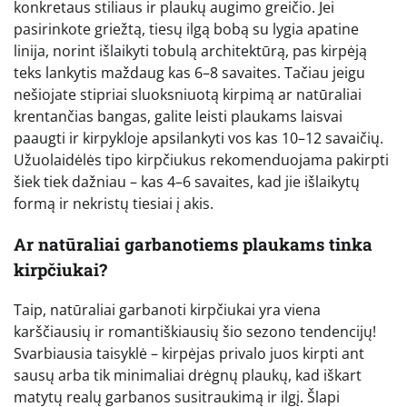
konkretaus stiliaus ir plaukų augimo greičio. Jei
pasirinkote griežtą, tiesų ilgą bobą su lygia apatine
linija, norint išlaikyti tobulą architektūrą, pas kirpėją
teks lankytis maždaug kas 6–8 savaites. Tačiau jeigu
nešiojate stipriai sluoksniuotą kirpimą ar natūraliai
krentančias bangas, galite leisti plaukams laisvai
paaugti ir kirpykloje apsilankyti vos kas 10–12 savaičių.
Užuolaidėlės tipo kirpčiukus rekomenduojama pakirpti
šiek tiek dažniau – kas 4–6 savaites, kad jie išlaikytų
formą ir nekristų tiesiai į akis.
Ar natūraliai garbanotiems plaukams tinka
kirpčiukai?
Taip, natūraliai garbanoti kirpčiukai yra viena
karščiausių ir romantiškiausių šio sezono tendencijų!
Svarbiausia taisyklė – kirpėjas privalo juos kirpti ant
sausų arba tik minimaliai drėgnų plaukų, kad iškart
matytų realų garbanos susitraukimą ir ilgį. Šlapi