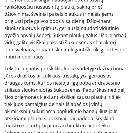
rankšluosčiu nusausintų plaukų šaknų prieš
džiovinimą, švelniai pakels plaukus ir neleis jiems
priglusti prie galvos odos visą dieną. Džiovinant
sluoksniuotus kirpimus, geriausia naudoti vidutinio
dydžio apvalų šepetį. Sukant plaukų galus į išorę arba į
vidų, galite visiškai pakeisti šukuosenos charakterį –
nuo švelnaus, romantiško ir elegantiško iki griežtesnio
ir itin modernaus.
Tekstūruojantis purškiklis, kurio sudėtyje dažnai būna
jūros druskos ar cukraus kristalų, yra geriausias
draugas toms, kurios nešioja ilgą bobą ar drąsesnio
stiliaus sluoksniuotas šukuosenas. Papurškus nedidelį
šios priemonės kiekį ant visiškai sausų plaukų ir šiek
tiek juos pamaigius delnais iš apačios į viršų,
akimirksniu sukuriama paplūdimio bangų iliuzija ir
atskiriami plaukų sluoksniai. Tai padeda išryškinti
meistro sukurtą kirpimo architektūrą ir suteikia
šukuosenai stilingą, matinį, nenuobodų užbaigimą,