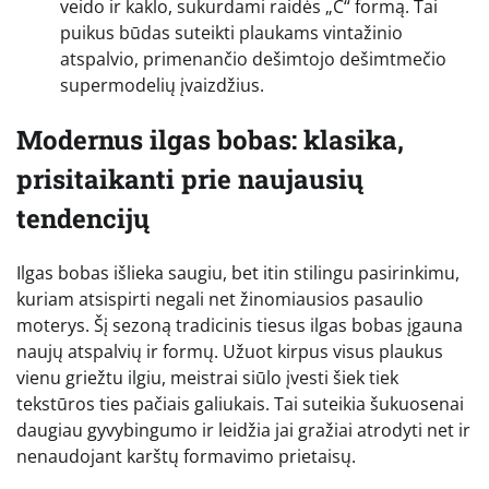
veido ir kaklo, sukurdami raidės „C“ formą. Tai
puikus būdas suteikti plaukams vintažinio
atspalvio, primenančio dešimtojo dešimtmečio
supermodelių įvaizdžius.
Modernus ilgas bobas: klasika,
prisitaikanti prie naujausių
tendencijų
Ilgas bobas išlieka saugiu, bet itin stilingu pasirinkimu,
kuriam atsispirti negali net žinomiausios pasaulio
moterys. Šį sezoną tradicinis tiesus ilgas bobas įgauna
naujų atspalvių ir formų. Užuot kirpus visus plaukus
vienu griežtu ilgiu, meistrai siūlo įvesti šiek tiek
tekstūros ties pačiais galiukais. Tai suteikia šukuosenai
daugiau gyvybingumo ir leidžia jai gražiai atrodyti net ir
nenaudojant karštų formavimo prietaisų.