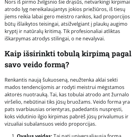
Nors iš pirmo žvilgsnio šie drąsūs, netvarkingi kirpimai
atrodo lyg nereikalaujantys jokios priežiūros, iš tiesų
jiems reikia labai gero meistro rankos, kad proporcijos
būtų išlaikytos teisingai, atsižvelgiant į plaukų augimo
kryptį ir natūralų kritimą. Tik profesionaliai atliktas
iškarpymas atrodys stilingai, o ne nevalyvai.
Kaip išsirinkti tobulą kirpimą pagal
savo veido formą?
Renkantis naują šukuoseną, neužtenka aklai sekti
mados tendencijomis ar rodyti meistrui mėgstamos
aktorės nuotrauką. Tai, kas tobulai atrodo ant žurnalo
viršelio, nebūtinai tiks jūsų bruožams. Veido forma yra
pats svarbiausias orientyras, padedantis nuspręsti,
koks vidutinio ilgio kirpimas pabrėš jūsų privalumus ir
vizualiai subalansuos veido proporcijas.
Ovalus veidas:
Tai pati universaliausia forma,