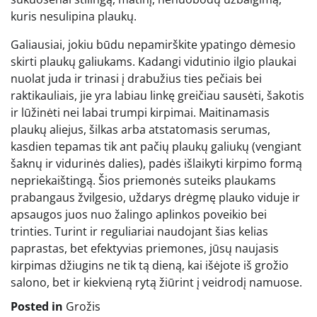
kuris nesulipina plaukų.
Galiausiai, jokiu būdu nepamirškite ypatingo dėmesio
skirti plaukų galiukams. Kadangi vidutinio ilgio plaukai
nuolat juda ir trinasi į drabužius ties pečiais bei
raktikauliais, jie yra labiau linkę greičiau sausėti, šakotis
ir lūžinėti nei labai trumpi kirpimai. Maitinamasis
plaukų aliejus, šilkas arba atstatomasis serumas,
kasdien tepamas tik ant pačių plaukų galiukų (vengiant
šaknų ir vidurinės dalies), padės išlaikyti kirpimo formą
nepriekaištingą. Šios priemonės suteiks plaukams
prabangaus žvilgesio, uždarys drėgmę plauko viduje ir
apsaugos juos nuo žalingo aplinkos poveikio bei
trinties. Turint ir reguliariai naudojant šias kelias
paprastas, bet efektyvias priemones, jūsų naujasis
kirpimas džiugins ne tik tą dieną, kai išėjote iš grožio
salono, bet ir kiekvieną rytą žiūrint į veidrodį namuose.
Posted in
Grožis