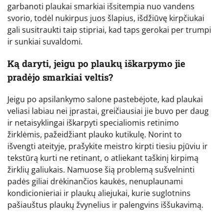
garbanoti plaukai smarkiai išsitempia nuo vandens
svorio, todėl nukirpus juos šlapius, išdžiūvę kirpčiukai
gali susitraukti taip stipriai, kad taps gerokai per trumpi
ir sunkiai suvaldomi.
Ką daryti, jeigu po plaukų iškarpymo jie
pradėjo smarkiai veltis?
Jeigu po apsilankymo salone pastebėjote, kad plaukai
veliasi labiau nei įprastai, greičiausiai jie buvo per daug
ir netaisyklingai iškarpyti specialiomis retinimo
žirklėmis, pažeidžiant plauko kutikulę. Norint to
išvengti ateityje, prašykite meistro kirpti tiesiu pjūviu ir
tekstūrą kurti ne retinant, o atliekant taškinį kirpimą
žirklių galiukais. Namuose šią problemą sušvelninti
padės giliai drėkinančios kaukės, nenuplaunami
kondicionieriai ir plaukų aliejukai, kurie suglotnins
pašiauštus plaukų žvynelius ir palengvins iššukavimą.