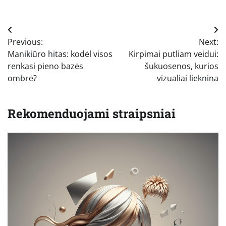
Navigacija
Previous:
Next:
tarp
Manikiūro hitas: kodėl visos
Kirpimai putliam veidui:
įrašų
renkasi pieno bazės
šukuosenos, kurios
ombrė?
vizualiai lieknina
Rekomenduojami straipsniai