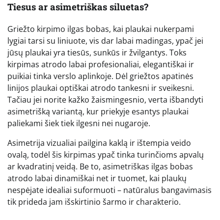
Tiesus ar asimetriškas siluetas?
Griežto kirpimo ilgas bobas, kai plaukai nukerpami
lygiai tarsi su liniuote, vis dar labai madingas, ypač jei
jūsų plaukai yra tiesūs, sunkūs ir žvilgantys. Toks
kirpimas atrodo labai profesionaliai, elegantiškai ir
puikiai tinka verslo aplinkoje. Dėl griežtos apatinės
linijos plaukai optiškai atrodo tankesni ir sveikesni.
Tačiau jei norite kažko žaismingesnio, verta išbandyti
asimetrišką variantą, kur priekyje esantys plaukai
paliekami šiek tiek ilgesni nei nugaroje.
Asimetrija vizualiai pailgina kaklą ir ištempia veido
ovalą, todėl šis kirpimas ypač tinka turinčioms apvalų
ar kvadratinį veidą. Be to, asimetriškas ilgas bobas
atrodo labai dinamiškai net ir tuomet, kai plaukų
nespėjate idealiai suformuoti – natūralus bangavimasis
tik prideda jam išskirtinio šarmo ir charakterio.