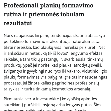
Profesionali plaukų formavimo
rutina ir priemonės tobulam
rezultatui
Nors naujausios kirpimų tendencijos skatina atsisakyti
perteklinio formavimo ir akcentuoja natūralumą, tai
tikrai nereiškia, kad plaukų visai nereikia prižiūrėti. Net
ir anksčiau minėtas „ką tik iš lovos“ lengvumo efektas
reikalauja tam tikrų pastangų ir, svarbiausia, tinkamų
produktų, ypač jei norite, kad plaukai atrodytų sveiki,
žvilgantys ir gyvybingi nuo ryto iki vakaro. Vidutinio ilgio
plaukų formavimas yra palyginti greitas ir nesudėtingas
procesas, jei žinote kelias pagrindines profesionalų
taisykles ir turite tinkamą kosmetikos arsenalą.
Pirmiausia, verta investuokite į kokybišką apimties
suteikiantį purškiklį, losjoną arba lengvas putas. Šios
priemonės, saikingai naudojamos ant švarių,