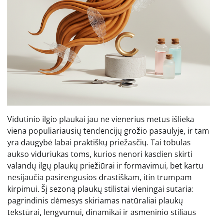
Vidutinio ilgio plaukai jau ne vienerius metus išlieka
viena populiariausių tendencijų grožio pasaulyje, ir tam
yra daugybė labai praktiškų priežasčių. Tai tobulas
aukso viduriukas toms, kurios nenori kasdien skirti
valandų ilgų plaukų priežiūrai ir formavimui, bet kartu
nesijaučia pasirengusios drastiškam, itin trumpam
kirpimui. Šį sezoną plaukų stilistai vieningai sutaria:
pagrindinis dėmesys skiriamas natūraliai plaukų
tekstūrai, lengvumui, dinamikai ir asmeninio stiliaus