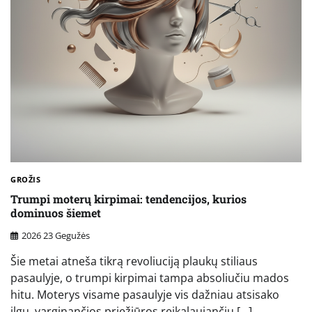
GROŽIS
Trumpi moterų kirpimai: tendencijos, kurios
dominuos šiemet
2026 23 Gegužės
Šie metai atneša tikrą revoliuciją plaukų stiliaus
pasaulyje, o trumpi kirpimai tampa absoliučiu mados
hitu. Moterys visame pasaulyje vis dažniau atsisako
ilgų, varginančios priežiūros reikalaujančių […]