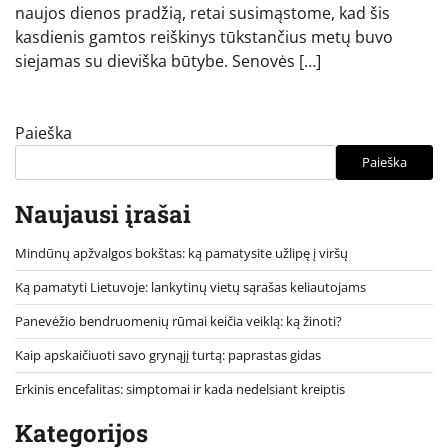
naujos dienos pradžią, retai susimąstome, kad šis
kasdienis gamtos reiškinys tūkstančius metų buvo
siejamas su dieviška būtybe. Senovės […]
Paieška
Paieška
Naujausi įrašai
Mindūnų apžvalgos bokštas: ką pamatysite užlipę į viršų
Ką pamatyti Lietuvoje: lankytinų vietų sąrašas keliautojams
Panevėžio bendruomenių rūmai keičia veiklą: ką žinoti?
Kaip apskaičiuoti savo grynąjį turtą: paprastas gidas
Erkinis encefalitas: simptomai ir kada nedelsiant kreiptis
Kategorijos