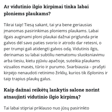
Ar vidutinio ilgio kirpimai tinka labai
ploniems plaukams?
Tikrai taip! Tiesą sakant, tai yra bene geriausias
įmanomas pasirinkimas ploniems plaukams. Labai
ilgais auginami ploni plaukai dažnai priglunda prie
galvos dėl savo paties svorio ir atrodo dar retesni, o
per trumpi gali atidengti galvos odą. Vidutinis ilgis,
derinamas su labai subtiliu nematomu sluoksniavimu
arba tiesiu, kietu pjūviu apačioje, suteikia plaukams
vizualios masės, tūrio ir purumo. Svarbiausia – prašyti
kirpėjo nenaudoti retinimo žirklių, kurios tik išplonins ir
taip trapius plaukų galus.
Kaip dažnai reikėtų lankytis salone norint
atnaujinti vidutinio ilgio kirpimą?
Tai labai stipriai priklauso nuo jūsų pasirinkto