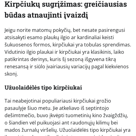
Kirpčiukų sugrįžimas: greičiausias
būdas atnaujinti įvaizdį
Jeigu norite matomų pokyčių, bet nesate pasirengusi
atsisakyti esamo plaukų ilgio ar kardinaliai keisti
šukuosenos formos, kirpčiukai yra tobulas sprendimas.
Vidutinio ilgio plaukai ir kirpčiukai yra klasikinis, laiko
patikrintas derinys, kuris šį sezoną išgyvena tikrą
renesansą ir siūlo įvairiausių variacijų pagal kiekvienos
skonį.
Užuolaidėlės tipo kirpčiukai
Tai neabejotinai populiariausi kirpčiukai grožio
pasaulyje šiuo metu. Jie atkeliavo iš septintojo
dešimtmečio, buvo įkvėpti tuometinių kino žvaigždžių,
o šiandien vėl puikuojasi ant raudonųjų kilimų bei
mados žurnalų viršelių. Užuolaidėlės tipo kirpčiukai yra