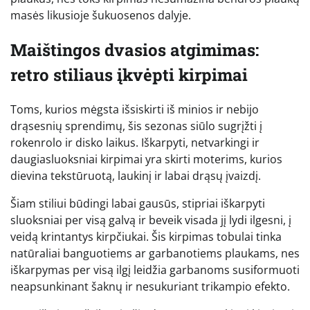
masės likusioje šukuosenos dalyje.
Maištingos dvasios atgimimas:
retro stiliaus įkvėpti kirpimai
Toms, kurios mėgsta išsiskirti iš minios ir nebijo
drąsesnių sprendimų, šis sezonas siūlo sugrįžti į
rokenrolo ir disko laikus. Iškarpyti, netvarkingi ir
daugiasluoksniai kirpimai yra skirti moterims, kurios
dievina tekstūruotą, laukinį ir labai drąsų įvaizdį.
Šiam stiliui būdingi labai gausūs, stipriai iškarpyti
sluoksniai per visą galvą ir beveik visada jį lydi ilgesni, į
veidą krintantys kirpčiukai. Šis kirpimas tobulai tinka
natūraliai banguotiems ar garbanotiems plaukams, nes
iškarpymas per visą ilgį leidžia garbanoms susiformuoti
neapsunkinant šaknų ir nesukuriant trikampio efekto.