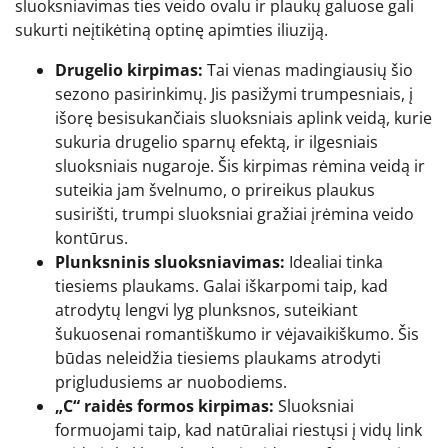
sluoksniavimas ties veido ovalu ir plaukų galuose gali
sukurti neįtikėtiną optinę apimties iliuziją.
Drugelio kirpimas:
Tai vienas madingiausių šio
sezono pasirinkimų. Jis pasižymi trumpesniais, į
išorę besisukančiais sluoksniais aplink veidą, kurie
sukuria drugelio sparnų efektą, ir ilgesniais
sluoksniais nugaroje. Šis kirpimas rėmina veidą ir
suteikia jam švelnumo, o prireikus plaukus
susirišti, trumpi sluoksniai gražiai įrėmina veido
kontūrus.
Plunksninis sluoksniavimas:
Idealiai tinka
tiesiems plaukams. Galai iškarpomi taip, kad
atrodytų lengvi lyg plunksnos, suteikiant
šukuosenai romantiškumo ir vėjavaikiškumo. Šis
būdas neleidžia tiesiems plaukams atrodyti
prigludusiems ar nuobodiems.
„C“ raidės formos kirpimas:
Sluoksniai
formuojami taip, kad natūraliai riestųsi į vidų link