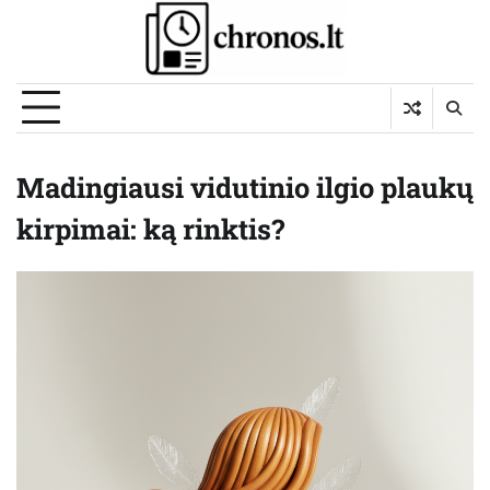
Skip
to
content
Madingiausi vidutinio ilgio plaukų
kirpimai: ką rinktis?