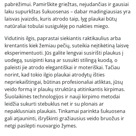
pabrėžimui. Pamirškite griežtas, nejudančias ir gausiai
laku supurkštas šukuosenas – dabar madingiausias yra
laisvas įvaizdis, kuris atrodo taip, lyg plaukai būtų
natūraliai tobulai susigulėję po nakties miego.
Vidutinis ilgis, paprastai siekiantis raktikaulius arba
krentantis kiek žemiau pečių, suteikia neįtikėtiną laisvę
eksperimentuoti. Jūs galite lengvai susirišti plaukus į
uodegą, susipinti kasą ar susukti stilingą kuodą, o
paleisti jie atrodo elegantiškai ir moteriškai. Tačiau
norint, kad tokio ilgio plaukai atrodytų išties
nepriekaištingai, būtinas profesionaliai atliktas, jūsų
veido formą ir plaukų struktūrą atitinkantis kirpimas.
Šiuolaikinės technologijos ir nauji kirpimo metodai
leidžia sukurti stebuklus net ir su plonais ar
nepaklusniais plaukais. Tinkamai parinkta šukuosena
gali atjauninti, išryškinti gražiausius veido bruožus ir
netgi paslėpti nuovargio žymes.