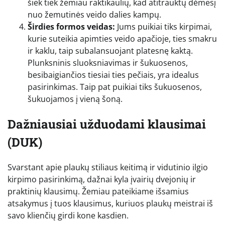
šiek tiek žemiau raktikaulių, kad atitrauktų dėmesį
nuo žemutinės veido dalies kampų.
Širdies formos veidas:
Jums puikiai tiks kirpimai,
kurie suteikia apimties veido apačioje, ties smakru
ir kaklu, taip subalansuojant platesnę kaktą.
Plunksninis sluoksniavimas ir šukuosenos,
besibaigiančios tiesiai ties pečiais, yra idealus
pasirinkimas. Taip pat puikiai tiks šukuosenos,
šukuojamos į vieną šoną.
Dažniausiai užduodami klausimai
(DUK)
Svarstant apie plaukų stiliaus keitimą ir vidutinio ilgio
kirpimo pasirinkimą, dažnai kyla įvairių dvejonių ir
praktinių klausimų. Žemiau pateikiame išsamius
atsakymus į tuos klausimus, kuriuos plaukų meistrai iš
savo klienčių girdi kone kasdien.