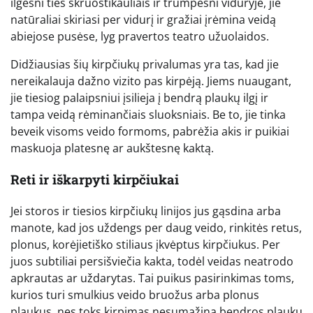
ilgesni ties skruostikauliais ir trumpesni viduryje, jie
natūraliai skiriasi per vidurį ir gražiai įrėmina veidą
abiejose pusėse, lyg pravertos teatro užuolaidos.
Didžiausias šių kirpčiukų privalumas yra tas, kad jie
nereikalauja dažno vizito pas kirpėją. Jiems nuaugant,
jie tiesiog palaipsniui įsilieja į bendrą plaukų ilgį ir
tampa veidą rėminančiais sluoksniais. Be to, jie tinka
beveik visoms veido formoms, pabrėžia akis ir puikiai
maskuoja platesnę ar aukštesnę kaktą.
Reti ir iškarpyti kirpčiukai
Jei storos ir tiesios kirpčiukų linijos jus gąsdina arba
manote, kad jos uždengs per daug veido, rinkitės retus,
plonus, korėjietiško stiliaus įkvėptus kirpčiukus. Per
juos subtiliai persišviečia kakta, todėl veidas neatrodo
apkrautas ar uždarytas. Tai puikus pasirinkimas toms,
kurios turi smulkius veido bruožus arba plonus
plaukus, nes toks kirpimas nesumažina bendros plaukų