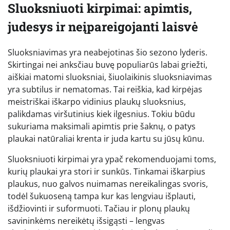
Sluoksniuoti kirpimai: apimtis,
judesys ir neįpareigojanti laisvė
Sluoksniavimas yra neabejotinas šio sezono lyderis.
Skirtingai nei anksčiau buvę populiarūs labai griežti,
aiškiai matomi sluoksniai, šiuolaikinis sluoksniavimas
yra subtilus ir nematomas. Tai reiškia, kad kirpėjas
meistriškai iškarpo vidinius plaukų sluoksnius,
palikdamas viršutinius kiek ilgesnius. Tokiu būdu
sukuriama maksimali apimtis prie šaknų, o patys
plaukai natūraliai krenta ir juda kartu su jūsų kūnu.
Sluoksniuoti kirpimai yra ypač rekomenduojami toms,
kurių plaukai yra stori ir sunkūs. Tinkamai iškarpius
plaukus, nuo galvos nuimamas nereikalingas svoris,
todėl šukuoseną tampa kur kas lengviau išplauti,
išdžiovinti ir suformuoti. Tačiau ir plonų plaukų
savininkėms nereikėtų išsigąsti – lengvas