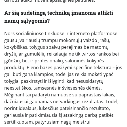
darbus atlikti mūvint apsaugines pirštines.
Ar šią sudėtingą techniką įmanoma atlikti
namų sąlygomis?
Nors socialiniuose tinkluose ir interneto platformose
gausu įvairiausių trumpų mokomųjų vaizdo įrašų,
kokybiškas, tolygus spalvų perėjimas be matomų
dryžių ar gumulėlių reikalauja ne tik tvirtos rankos bei
įgūdžių, bet ir profesionalių, saloninės kokybės
produktų. Pieno bazės pasižymi specifine tekstūra – jos
gali būti gana klampios, todėl jas reikia mokėti ypač
tolygiai paskirstyti ir išlyginti, kad nesusidarytų
neestetiškos, tamsesnės ir šviesesnės dėmės.
Mėginant tai padaryti namuose su paprastais lakais,
dažniausiai gaunamas netvarkingas rezultatas. Todėl,
norint idealaus, lūkesčius pateisinančio rezultato,
geriausia ir patikimiausia šį atsakingą darbą patikėti
sertifikuotam, patyrusiam nagų meistrui.