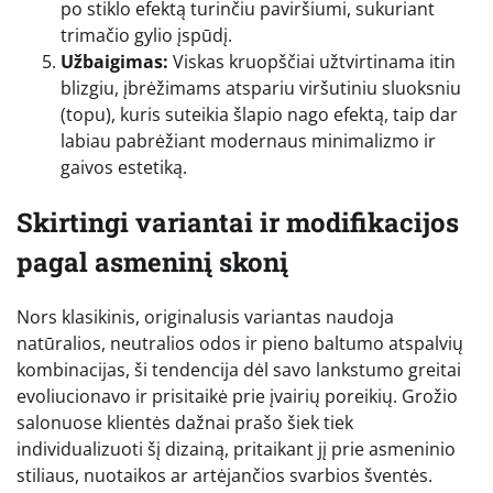
po stiklo efektą turinčiu paviršiumi, sukuriant
trimačio gylio įspūdį.
Užbaigimas:
Viskas kruopščiai užtvirtinama itin
blizgiu, įbrėžimams atspariu viršutiniu sluoksniu
(topu), kuris suteikia šlapio nago efektą, taip dar
labiau pabrėžiant modernaus minimalizmo ir
gaivos estetiką.
Skirtingi variantai ir modifikacijos
pagal asmeninį skonį
Nors klasikinis, originalusis variantas naudoja
natūralios, neutralios odos ir pieno baltumo atspalvių
kombinacijas, ši tendencija dėl savo lankstumo greitai
evoliucionavo ir prisitaikė prie įvairių poreikių. Grožio
salonuose klientės dažnai prašo šiek tiek
individualizuoti šį dizainą, pritaikant jį prie asmeninio
stiliaus, nuotaikos ar artėjančios svarbios šventės.