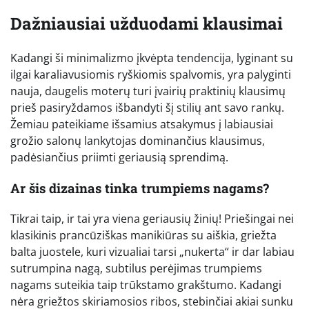
Dažniausiai užduodami klausimai
Kadangi ši minimalizmo įkvėpta tendencija, lyginant su
ilgai karaliavusiomis ryškiomis spalvomis, yra palyginti
nauja, daugelis moterų turi įvairių praktinių klausimų
prieš pasiryždamos išbandyti šį stilių ant savo rankų.
Žemiau pateikiame išsamius atsakymus į labiausiai
grožio salonų lankytojas dominančius klausimus,
padėsiančius priimti geriausią sprendimą.
Ar šis dizainas tinka trumpiems nagams?
Tikrai taip, ir tai yra viena geriausių žinių! Priešingai nei
klasikinis prancūziškas manikiūras su aiškia, griežta
balta juostele, kuri vizualiai tarsi „nukerta“ ir dar labiau
sutrumpina nagą, subtilus perėjimas trumpiems
nagams suteikia taip trūkstamo grakštumo. Kadangi
nėra griežtos skiriamosios ribos, stebinčiai akiai sunku