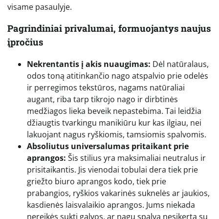
visame pasaulyje.
Pagrindiniai privalumai, formuojantys naujus
įpročius
Nekrentantis į akis nuaugimas:
Dėl natūralaus,
odos toną atitinkančio nago atspalvio prie odelės
ir perregimos tekstūros, nagams natūraliai
augant, riba tarp tikrojo nago ir dirbtinės
medžiagos lieka beveik nepastebima. Tai leidžia
džiaugtis tvarkingu manikiūru kur kas ilgiau, nei
lakuojant nagus ryškiomis, tamsiomis spalvomis.
Absoliutus universalumas pritaikant prie
aprangos:
Šis stilius yra maksimaliai neutralus ir
prisitaikantis. Jis vienodai tobulai dera tiek prie
griežto biuro aprangos kodo, tiek prie
prabangios, ryškios vakarinės suknelės ar jaukios,
kasdienės laisvalaikio aprangos. Jums niekada
nereikės sukti galvos, ar nagų spalva nesikerta su