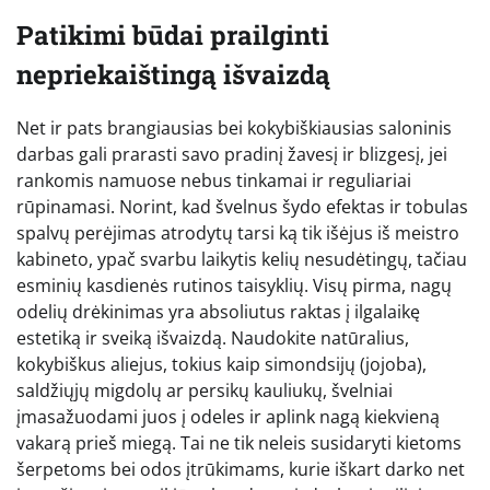
Patikimi būdai prailginti
nepriekaištingą išvaizdą
Net ir pats brangiausias bei kokybiškiausias saloninis
darbas gali prarasti savo pradinį žavesį ir blizgesį, jei
rankomis namuose nebus tinkamai ir reguliariai
rūpinamasi. Norint, kad švelnus šydo efektas ir tobulas
spalvų perėjimas atrodytų tarsi ką tik išėjus iš meistro
kabineto, ypač svarbu laikytis kelių nesudėtingų, tačiau
esminių kasdienės rutinos taisyklių. Visų pirma, nagų
odelių drėkinimas yra absoliutus raktas į ilgalaikę
estetiką ir sveiką išvaizdą. Naudokite natūralius,
kokybiškus aliejus, tokius kaip simondsijų (jojoba),
saldžiųjų migdolų ar persikų kauliukų, švelniai
įmasažuodami juos į odeles ir aplink nagą kiekvieną
vakarą prieš miegą. Tai ne tik neleis susidaryti kietoms
šerpetoms bei odos įtrūkimams, kurie iškart darko net