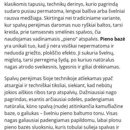
klasikomis tapusių, technikų derinys, kurio pagrindą
sudaro pusiau permatoma, lengvai balšva arba švelniai
rausva medžiaga. Skirtingai nei tradiciniame variante,
kur spalvų perėjimas daromas nuo ryškiai baltos, tarsi
kreida, prie tamsesnės smėlinės spalvos, čia
naudojamas vadinamasis „pieno“ atspalvis.
Pieno bazė
yra unikali tuo, kad ji nėra visiškai nepermatoma ir
neduoda griežto, plokščio efekto. Ji sukuria švelnų,
miglotą, tarsi perregimą šydą, po kuriuo natūralus
nagas atrodo sveikesnis, lygesnis ir giliai drėkinamas.
Spalvų perėjimas šioje technikoje atliekamas ypač
atsargiai ir techniškai tiksliai, siekiant, kad nebūtų
jokios aiškios ribos tarp atspalvių. Dažniausiai nago
pagrindas, esantis arčiausiai odelės, padengiamas
natūralia, kūno spalvą (nude) atitinkančia kamufliažine
baze, o galiukas – švelniu pieno baltumo tonu. Visas
nagas galiausiai padengiamas papildomu, labai plonu
pieno bazės sluoksniu, kuris tobulai sulieja spalvas ir