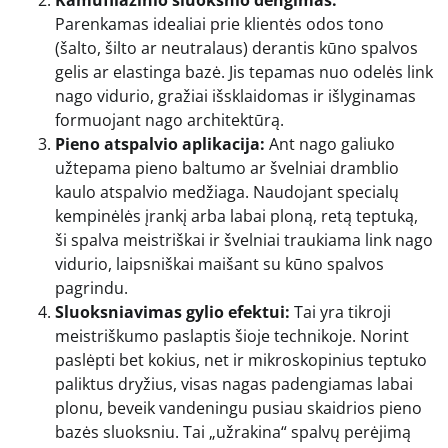
Kamufliažinio sluoksnio dengimas:
Parenkamas idealiai prie klientės odos tono
(šalto, šilto ar neutralaus) derantis kūno spalvos
gelis ar elastinga bazė. Jis tepamas nuo odelės link
nago vidurio, gražiai išsklaidomas ir išlyginamas
formuojant nago architektūrą.
Pieno atspalvio aplikacija:
Ant nago galiuko
užtepama pieno baltumo ar švelniai dramblio
kaulo atspalvio medžiaga. Naudojant specialų
kempinėlės įrankį arba labai ploną, retą teptuką,
ši spalva meistriškai ir švelniai traukiama link nago
vidurio, laipsniškai maišant su kūno spalvos
pagrindu.
Sluoksniavimas gylio efektui:
Tai yra tikroji
meistriškumo paslaptis šioje technikoje. Norint
paslėpti bet kokius, net ir mikroskopinius teptuko
paliktus dryžius, visas nagas padengiamas labai
plonu, beveik vandeningu pusiau skaidrios pieno
bazės sluoksniu. Tai „užrakina“ spalvų perėjimą