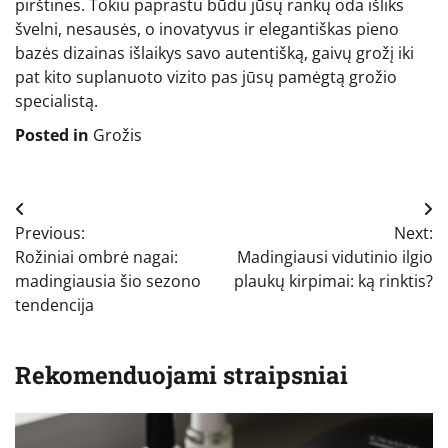
pirštines. Tokiu paprastu būdu jūsų rankų oda išliks
švelni, nesausės, o inovatyvus ir elegantiškas pieno
bazės dizainas išlaikys savo autentišką, gaivų grožį iki
pat kito suplanuoto vizito pas jūsų pamėgtą grožio
specialistą.
Posted in
Grožis
Navigacija
Previous:
Next:
tarp
Rožiniai ombrė nagai:
Madingiausi vidutinio ilgio
įrašų
madingiausia šio sezono
plaukų kirpimai: ką rinktis?
tendencija
Rekomenduojami straipsniai