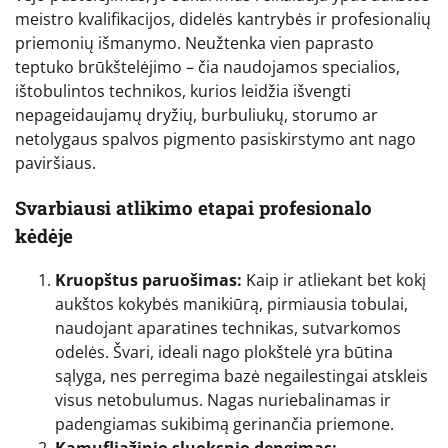
meistro kvalifikacijos, didelės kantrybės ir profesionalių
priemonių išmanymo. Neužtenka vien paprasto
teptuko brūkštelėjimo – čia naudojamos specialios,
ištobulintos technikos, kurios leidžia išvengti
nepageidaujamų dryžių, burbuliukų, storumo ar
netolygaus spalvos pigmento pasiskirstymo ant nago
paviršiaus.
Svarbiausi atlikimo etapai profesionalo
kėdėje
Kruopštus paruošimas:
Kaip ir atliekant bet kokį
aukštos kokybės manikiūrą, pirmiausia tobulai,
naudojant aparatines technikas, sutvarkomos
odelės. Švari, ideali nago plokštelė yra būtina
sąlyga, nes perregima bazė negailestingai atskleis
visus netobulumus. Nagas nuriebalinamas ir
padengiamas sukibimą gerinančia priemone.