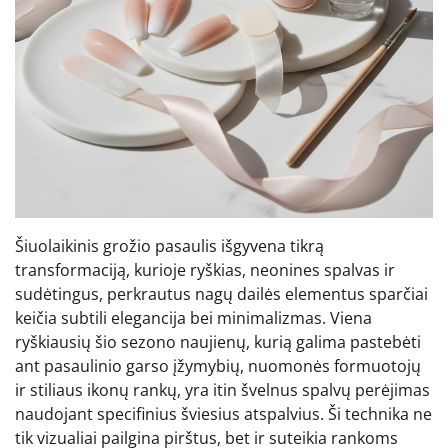
Šiuolaikinis grožio pasaulis išgyvena tikrą
transformaciją, kurioje ryškias, neonines spalvas ir
sudėtingus, perkrautus nagų dailės elementus sparčiai
keičia subtili elegancija bei minimalizmas. Viena
ryškiausių šio sezono naujienų, kurią galima pastebėti
ant pasaulinio garso įžymybių, nuomonės formuotojų
ir stiliaus ikonų rankų, yra itin švelnus spalvų perėjimas
naudojant specifinius šviesius atspalvius. Ši technika ne
tik vizualiai pailgina pirštus, bet ir suteikia rankoms