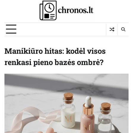
Skip
to
content
Manikiūro hitas: kodėl visos
renkasi pieno bazės ombrė?