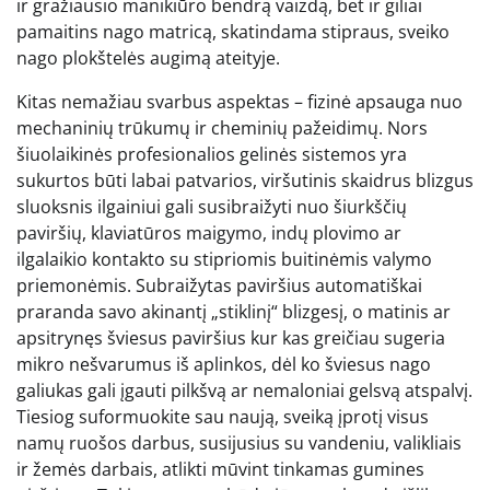
ir gražiausio manikiūro bendrą vaizdą, bet ir giliai
pamaitins nago matricą, skatindama stipraus, sveiko
nago plokštelės augimą ateityje.
Kitas nemažiau svarbus aspektas – fizinė apsauga nuo
mechaninių trūkumų ir cheminių pažeidimų. Nors
šiuolaikinės profesionalios gelinės sistemos yra
sukurtos būti labai patvarios, viršutinis skaidrus blizgus
sluoksnis ilgainiui gali susibraižyti nuo šiurkščių
paviršių, klaviatūros maigymo, indų plovimo ar
ilgalaikio kontakto su stipriomis buitinėmis valymo
priemonėmis. Subraižytas paviršius automatiškai
praranda savo akinantį „stiklinį“ blizgesį, o matinis ar
apsitrynęs šviesus paviršius kur kas greičiau sugeria
mikro nešvarumus iš aplinkos, dėl ko šviesus nago
galiukas gali įgauti pilkšvą ar nemaloniai gelsvą atspalvį.
Tiesiog suformuokite sau naują, sveiką įprotį visus
namų ruošos darbus, susijusius su vandeniu, valikliais
ir žemės darbais, atlikti mūvint tinkamas gumines