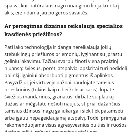
spalva, kur natūralaus nago nuaugimo linija krenta į
akis, erzindama jau po geros savaitės.
Ar perregimas dizainas reikalauja specialios
kasdienės priežiūros?
Pati lako technologija ir danga nereikalauja jokių
stebuklingų priežiūros priemonių, lyginant su įprastu
geliniu lakavimu. Tačiau svarbu žinoti vieną praktinį
niuansą: šviesūs, porėti atspalviai apskritai turi nedidelį
polinkį ilgainiui absorbuoti pigmentus iš aplinkos.
Pavyzdžiui, jei virtuvėje dažnai naudojate tamsius
prieskonius (tokius kaip ciberžolė ar karis), lupate
šviežius mandarinus, granatus, dirbate su plaukų
dažais ar mėgstate nešioti naujus, stipriai dažančius
tamsius džinsus, nagų galiukai gali šiek tiek patamsėti
arba įgauti nepageidaujamą atspalvį. Todėl primygtinai
rekomenduojama visus agresyvesnius buities ir ruošos