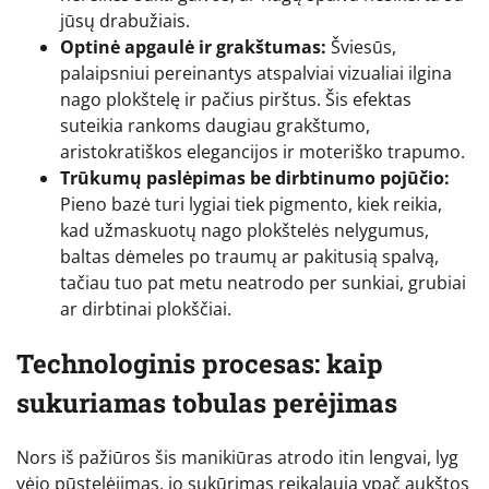
jūsų drabužiais.
Optinė apgaulė ir grakštumas:
Šviesūs,
palaipsniui pereinantys atspalviai vizualiai ilgina
nago plokštelę ir pačius pirštus. Šis efektas
suteikia rankoms daugiau grakštumo,
aristokratiškos elegancijos ir moteriško trapumo.
Trūkumų paslėpimas be dirbtinumo pojūčio:
Pieno bazė turi lygiai tiek pigmento, kiek reikia,
kad užmaskuotų nago plokštelės nelygumus,
baltas dėmeles po traumų ar pakitusią spalvą,
tačiau tuo pat metu neatrodo per sunkiai, grubiai
ar dirbtinai plokščiai.
Technologinis procesas: kaip
sukuriamas tobulas perėjimas
Nors iš pažiūros šis manikiūras atrodo itin lengvai, lyg
vėjo pūstelėjimas, jo sukūrimas reikalauja ypač aukštos