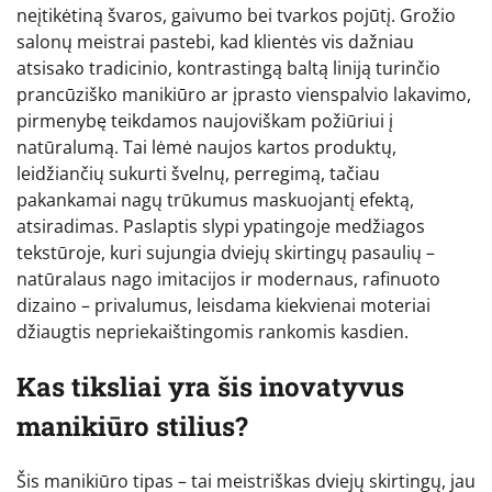
neįtikėtiną švaros, gaivumo bei tvarkos pojūtį. Grožio
salonų meistrai pastebi, kad klientės vis dažniau
atsisako tradicinio, kontrastingą baltą liniją turinčio
prancūziško manikiūro ar įprasto vienspalvio lakavimo,
pirmenybę teikdamos naujoviškam požiūriui į
natūralumą. Tai lėmė naujos kartos produktų,
leidžiančių sukurti švelnų, perregimą, tačiau
pakankamai nagų trūkumus maskuojantį efektą,
atsiradimas. Paslaptis slypi ypatingoje medžiagos
tekstūroje, kuri sujungia dviejų skirtingų pasaulių –
natūralaus nago imitacijos ir modernaus, rafinuoto
dizaino – privalumus, leisdama kiekvienai moteriai
džiaugtis nepriekaištingomis rankomis kasdien.
Kas tiksliai yra šis inovatyvus
manikiūro stilius?
Šis manikiūro tipas – tai meistriškas dviejų skirtingų, jau