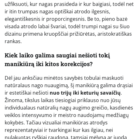
užfiksuoti, kur nagas prasideda ir kur baigiasi, todėl net
ir itin trumpas nagas optiškai atrodo ilgesnis,
elegantiškesnis ir proporcingesnis. Be to, pieno bazė
visada atrodo labai švariai, todėl trumpi nagai su šiuo
dizainu primena kruopščiai prižiūrėtas, aristokratiškas
rankas.
Kiek laiko galima saugiai nešioti tokį
manikiūrą iki kitos korekcijos?
Dėl jau anksčiau minėtos savybės tobulai maskuoti
natūralaus nago nuaugimą, šį manikiūrą galima drąsiai
ir estetiškai nešioti
nuo trijų iki keturių savaičių
.
Žinoma, tikslus laikas tiesiogiai priklauso nuo jūsų
individualaus natūralių nagų augimo greičio, kasdienės
veiklos intensyvumo ir meistro naudojamų medžiagų
kokybės. Tačiau vizualiai manikiūras atrodys
reprezentatyviai ir tvarkingai kur kas ilgiau, nei
nulakuotas ryškiai raudona, tamsiai mėlyna ar juoda