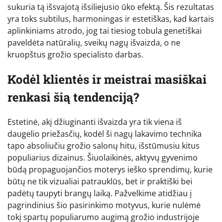
sukuria tą išsvajotą išsiliejusio ūko efektą. Šis rezultatas
yra toks subtilus, harmoningas ir estetiškas, kad kartais
aplinkiniams atrodo, jog tai tiesiog tobula genetiškai
paveldėta natūralių, sveikų nagų išvaizda, o ne
kruopštus grožio specialisto darbas.
Kodėl klientės ir meistrai masiškai
renkasi šią tendenciją?
Estetinė, akį džiuginanti išvaizda yra tik viena iš
daugelio priežasčių, kodėl ši nagų lakavimo technika
tapo absoliučiu grožio salonų hitu, išstūmusiu kitus
populiarius dizainus. Šiuolaikinės, aktyvų gyvenimo
būdą propaguojančios moterys ieško sprendimų, kurie
būtų ne tik vizualiai patrauklūs, bet ir praktiški bei
padėtų taupyti brangų laiką. Pažvelkime atidžiau į
pagrindinius šio pasirinkimo motyvus, kurie nulėmė
tokį spartų populiarumo augimą grožio industrijoje