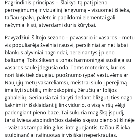
Pagrindinis principas – išlaikyti tą patį pieno
perregimumą ir vizualinį lengvumą – visuomet išlieka,
tačiau spalvų paletė ir papildomi elementai gali
nežymiai kisti, atverdami duris kūrybai.
Pavyzdžiui, šiltojo sezono – pavasario ir vasaros – metu
vis populiarėja švelniai rausvi, persikiniai ar net labai
blankūs alyviniai pagrindai, pereinantys į pieno
baltumą. Toks šiltesnis tonas harmoningai susilieja su
vasaros saule įdegusia oda. Toms moterims, kurios
nori šiek tiek daugiau puošnumo (ypač vestuvėms ar
Naujųjų metų vakarėliams), meistrai siūlo į perėjimą
įmaišyti subtilių mikroskopinių žėručių ar folijos
gabalėlių. Geriausia tai daryti dedant blizgutį ties nago
šaknimi ir išsklaidant jį link vidurio, o visą viršų vėlgi
padengiant pieno baze. Tai sukuria magišką įspūdį,
tarsi šviesą atspindinčios dalelės skęstų pieno stiklinėje
– vaizdas tampa itin gilus, intriguojantis, tačiau išlieka
stulbinančiai rafinuotas ir visiškai neperkrautas.