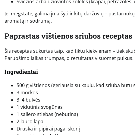
Šviežios arba džiovintos žolelės (krapai, petražolės, č
Jei mėgstate, galima įmaišyti ir kitų daržovių – pastarnokų
aromatą ir sodrumą.
Paprastas vištienos sriubos receptas
Šis receptas sukurtas taip, kad tiktų kiekvienam – tiek sk
Paruošimo laikas trumpas, o rezultatas visuomet puikus.
Ingredientai
500 g vištienos (geriausia su kaulu, kad sriuba būtų 
3 morkos
3–4 bulvės
1 vidutinis svogūnas
1 saliero stiebas (nebūtina)
2 lauro lapai
Druska ir pipirai pagal skonį