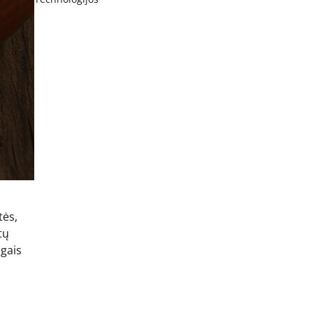
tės,
tų
ngais