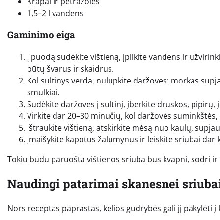
Krapai ir petražolės
1,5–2 l vandens
Gaminimo eiga
Į puodą sudėkite vištieną, įpilkite vandens ir užvirin
būtų švarus ir skaidrus.
Kol sultinys verda, nulupkite daržoves: morkas supjaus
smulkiai.
Sudėkite daržoves į sultinį, įberkite druskos, pipirų, 
Virkite dar 20–30 minučių, kol daržovės suminkštės, o
Ištraukite vištieną, atskirkite mėsą nuo kaulų, supjaus
Įmaišykite kapotus žalumynus ir leiskite sriubai dar k
Tokiu būdu paruošta vištienos sriuba bus kvapni, sodri ir t
Naudingi patarimai skanesnei sriuba
Nors receptas paprastas, kelios gudrybės gali jį pakylėti į k