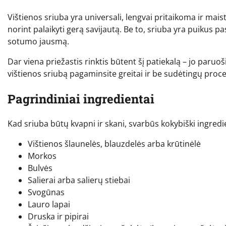
Vištienos sriuba yra universali, lengvai pritaikoma ir mais
norint palaikyti gerą savijautą. Be to, sriuba yra puikus p
sotumo jausmą.
Dar viena priežastis rinktis būtent šį patiekalą – jo paru
vištienos sriubą pagaminsite greitai ir be sudėtingų proc
Pagrindiniai ingredientai
Kad sriuba būtų kvapni ir skani, svarbūs kokybiški ingred
Vištienos šlaunelės, blauzdelės arba krūtinėlė
Morkos
Bulvės
Salierai arba salierų stiebai
Svogūnas
Lauro lapai
Druska ir pipirai