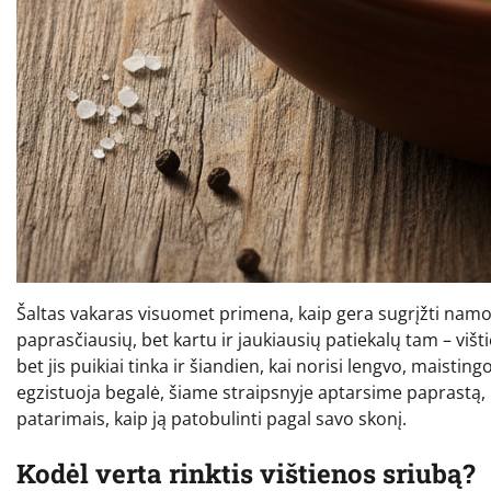
Šaltas vakaras visuomet primena, kaip gera sugrįžti namo i
paprasčiausių, bet kartu ir jaukiausių patiekalų tam – višti
bet jis puikiai tinka ir šiandien, kai norisi lengvo, maisti
egzistuoja begalė, šiame straipsnyje aptarsime paprastą,
patarimais, kaip ją patobulinti pagal savo skonį.
Kodėl verta rinktis vištienos sriubą?