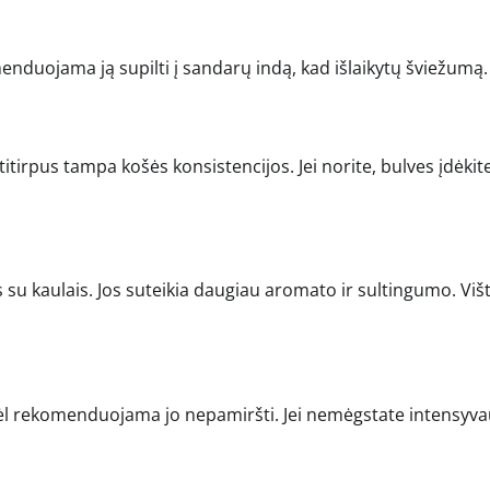
enduojama ją supilti į sandarų indą, kad išlaikytų šviežumą.
titirpus tampa košės konsistencijos. Jei norite, bulves įdėkit
 su kaulais. Jos suteikia daugiau aromato ir sultingumo. Viš
odėl rekomenduojama jo nepamiršti. Jei nemėgstate intensyv