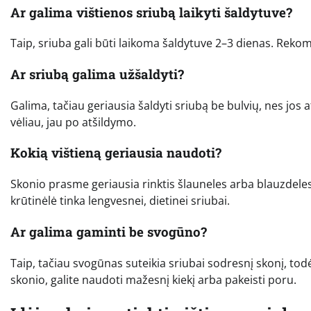
Ar galima vištienos sriubą laikyti šaldytuve?
Taip, sriuba gali būti laikoma šaldytuve 2–3 dienas. Rekom
Ar sriubą galima užšaldyti?
Galima, tačiau geriausia šaldyti sriubą be bulvių, nes jos a
vėliau, jau po atšildymo.
Kokią vištieną geriausia naudoti?
Skonio prasme geriausia rinktis šlauneles arba blauzdeles
krūtinėlė tinka lengvesnei, dietinei sriubai.
Ar galima gaminti be svogūno?
Taip, tačiau svogūnas suteikia sriubai sodresnį skonį, t
skonio, galite naudoti mažesnį kiekį arba pakeisti poru.