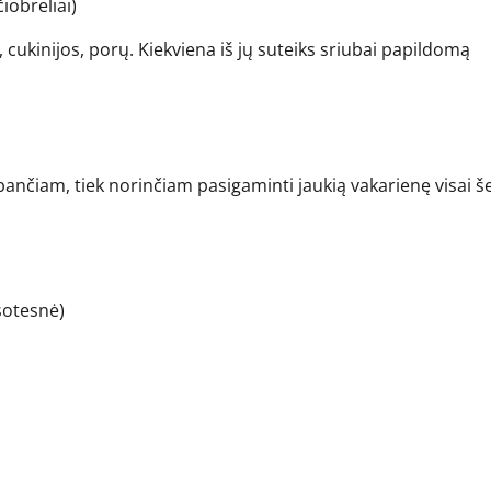
iobreliai)
, cukinijos, porų. Kiekviena iš jų suteiks sriubai papildomą
ubančiam, tiek norinčiam pasigaminti jaukią vakarienę visai š
sotesnė)