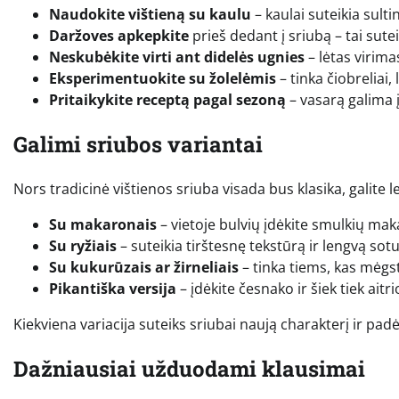
Naudokite vištieną su kaulu
– kaulai suteikia sult
Daržoves apkepkite
prieš dedant į sriubą – tai su
Neskubėkite virti ant didelės ugnies
– lėtas virimas
Eksperimentuokite su žolelėmis
– tinka čiobreliai,
Pritaikykite receptą pagal sezoną
– vasarą galima 
Galimi sriubos variantai
Nors tradicinė vištienos sriuba visada bus klasika, galite le
Su makaronais
– vietoje bulvių įdėkite smulkių ma
Su ryžiais
– suteikia tirštesnę tekstūrą ir lengvą sot
Su kukurūzais ar žirneliais
– tinka tiems, kas mėgst
Pikantiška versija
– įdėkite česnako ir šiek tiek aitr
Kiekviena variacija suteiks sriubai naują charakterį ir pad
Dažniausiai užduodami klausimai