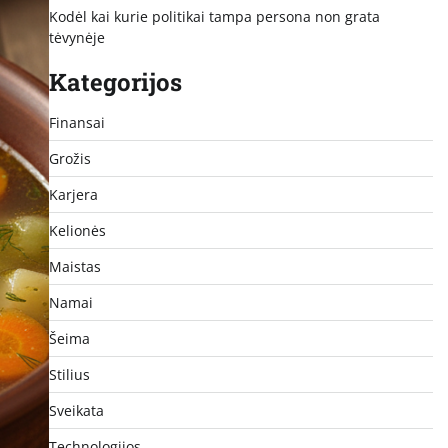
Kodėl kai kurie politikai tampa persona non grata
tėvynėje
Kategorijos
Finansai
Grožis
Karjera
Kelionės
Maistas
Namai
Šeima
Stilius
Sveikata
Technologijos