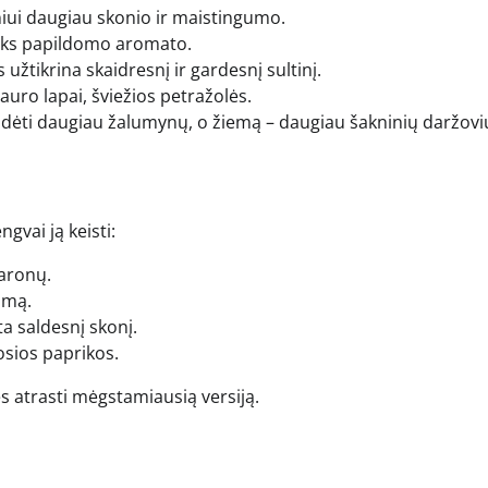
iniui daugiau skonio ir maistingumo.
teiks papildomo aromato.
 užtikrina skaidresnį ir gardesnį sultinį.
 lauro lapai, šviežios petražolės.
įdėti daugiau žalumynų, o žiemą – daugiau šakninių daržovi
ngvai ją keisti:
karonų.
umą.
a saldesnį skonį.
iosios paprikos.
ės atrasti mėgstamiausią versiją.