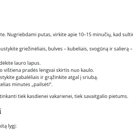
kite. Nugriebdami putas, virkite apie 10–15 minučių, kad sult
tykite griežinėliais, bulves – kubeliais, svogūną ir salierą –
įdėkite lauro lapus.
 vištiena pradės lengvai skirtis nuo kaulo.
tykite gabalėliais ir grąžinkite atgal į sriubą.
elias minutes „pailsėti“.
inkanti tiek kasdienei vakarienei, tiek savaitgalio pietums.
i
itą lygį: