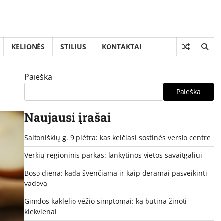
KELIONĖS
STILIUS
KONTAKTAI
Paieška
Paieška
Naujausi įrašai
Saltoniškių g. 9 plėtra: kas keičiasi sostinės verslo centre
Verkių regioninis parkas: lankytinos vietos savaitgaliui
Boso diena: kada švenčiama ir kaip deramai pasveikinti
vadovą
Gimdos kaklelio vėžio simptomai: ką būtina žinoti
kiekvienai