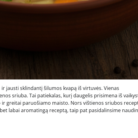
r jausti sklindantį šilumos kvapą iš virtuvės. Vienas
enos sriuba. Tai patiekalas, kurį daugelis prisimena iš vaikys
ngo ir greitai paruošiamo maisto. Nors vištienos sriubos recep
 bet labai aromatingą receptą, taip pat pasidalinsime naudi