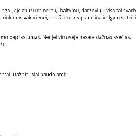
tinga. Joje gausu mineralų, baltymų, daržovių – visa tai svar
asirinkimas vakarienei, nes šildo, neapsunkina ir ilgam suteik
ošimo paprastumas. Net jei virtuvėje nesate dažnas svečias,
esų.
ientai. Dažniausiai naudojami: