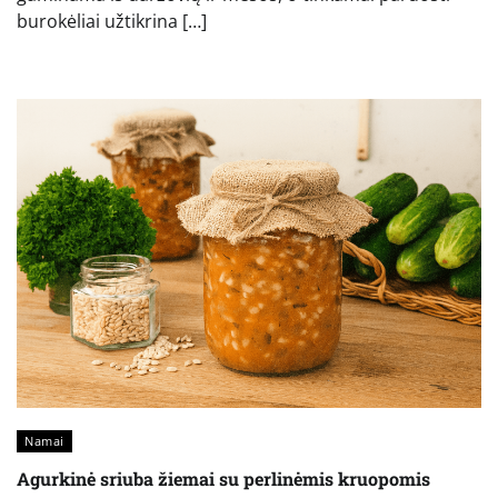
burokėliai užtikrina […]
Namai
Agurkinė sriuba žiemai su perlinėmis kruopomis