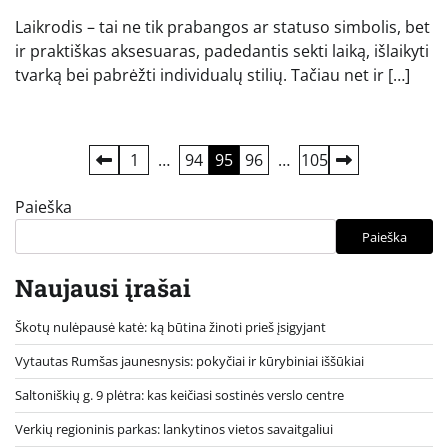
Laikrodis – tai ne tik prabangos ar statuso simbolis, bet
ir praktiškas aksesuaras, padedantis sekti laiką, išlaikyti
tvarką bei pabrėžti individualų stilių. Tačiau net ir […]
Įrašų
1
…
94
95
96
…
105
puslapiavimas
Paieška
Paieška
Naujausi įrašai
Škotų nulėpausė katė: ką būtina žinoti prieš įsigyjant
Vytautas Rumšas jaunesnysis: pokyčiai ir kūrybiniai iššūkiai
Saltoniškių g. 9 plėtra: kas keičiasi sostinės verslo centre
Verkių regioninis parkas: lankytinos vietos savaitgaliui