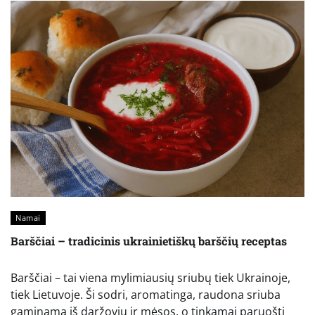
Namai
Barščiai – tradicinis ukrainietiškų barščių receptas
Barščiai – tai viena mylimiausių sriubų tiek Ukrainoje,
tiek Lietuvoje. Ši sodri, aromatinga, raudona sriuba
gaminama iš daržovių ir mėsos, o tinkamai paruošti