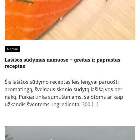
Namai
Lašišos sūdymas namuose – greitas ir paprastas
receptas
Šis lašišos sūdymo receptas leis lengvai paruošti
aromatingą, švelnaus skonio sūdytą lašišą vos per
naktį. Puikiai tinka sumuštiniams, salotoms ar kaip
užkandis šventėms. Ingredientai 300 […]